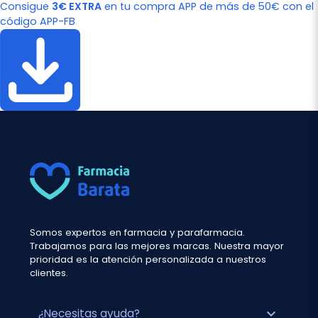
Consigue
3€ EXTRA
en tu compra APP de más de 50€ con el
código APP-FB
Somos expertos en farmacia y parafarmacia.
Trabajamos para las mejores marcas. Nuestra mayor
prioridad es la atención personalizada a nuestros
clientes.
expand_more
¿Necesitas ayuda?