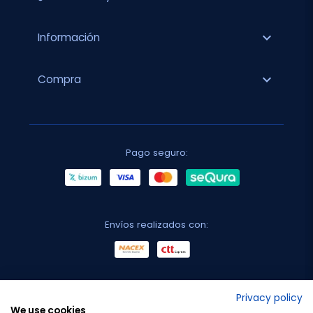
expand_more
Información
expand_more
Compra
Pago seguro:
Envíos realizados con:
No lo decimos nosotros...
Privacy policy
We use cookies