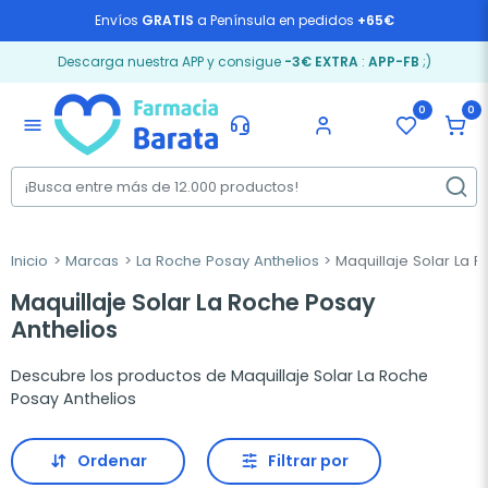
Envíos
GRATIS
a Península en pedidos
+65€
Descarga nuestra APP y consigue
-3€ EXTRA
:
APP-FB
;)
0
0
menu
Inicio
Marcas
La Roche Posay Anthelios
Maquillaje Solar La 
Maquillaje Solar La Roche Posay
Anthelios
Descubre los productos de Maquillaje Solar La Roche
Posay Anthelios
Ordenar
Filtrar por