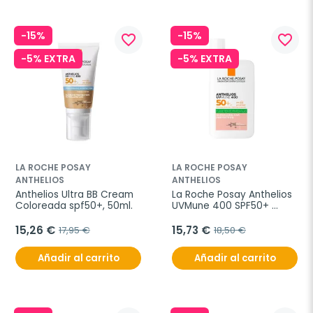
-15%
-15%
favorite_border
favorite_border
-5% EXTRA
-5% EXTRA
LA ROCHE POSAY
LA ROCHE POSAY
ANTHELIOS
ANTHELIOS
Anthelios Ultra BB Cream 
La Roche Posay Anthelios 
Coloreada spf50+, 50ml.
UVMune 400 SPF50+ 
fluido con color, 50 ml
15,26 €
15,73 €
17,95 €
18,50 €
Añadir al carrito
Añadir al carrito