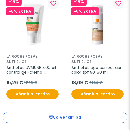
-15%
-15%
favorite_border
favorite_border
-5% EXTRA
-5% EXTRA
LA ROCHE POSAY
LA ROCHE POSAY
ANTHELIOS
ANTHELIOS
Anthelios UVMUNE 400 oil 
Anthelios age correct con 
control gel-crema 
color spf 50, 50 ml
SPF50+ con color, 50 ml
15,26 €
18,69 €
17,95 €
21,99 €
Añadir al carrito
Añadir al carrito
Volver arriba