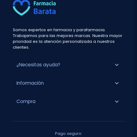
Somos expertos en farmacia y parafarmacia.
Trabajamos para las mejores marcas. Nuestra mayor
prioridad es la atención personalizada a nuestros
clientes.
expand_more
¿Necesitas ayuda?
expand_more
Información
expand_more
Compra
Pago seguro: