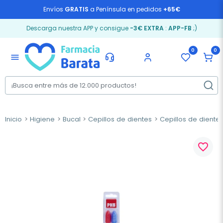
Envíos
GRATIS
a Península en pedidos
+65€
Descarga nuestra APP y consigue
-3€ EXTRA
:
APP-FB
;)
0
0
menu
Inicio
Higiene
Bucal
Cepillos de dientes
Cepillos de diente
favorite_border