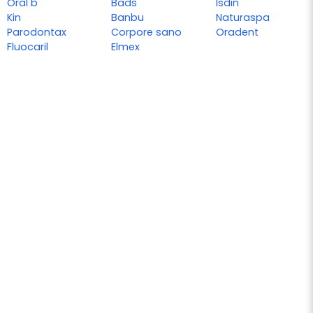
Oral b
Bads
Isdin
Kin
Banbu
Naturaspa
Parodontax
Corpore sano
Oradent
Fluocaril
Elmex