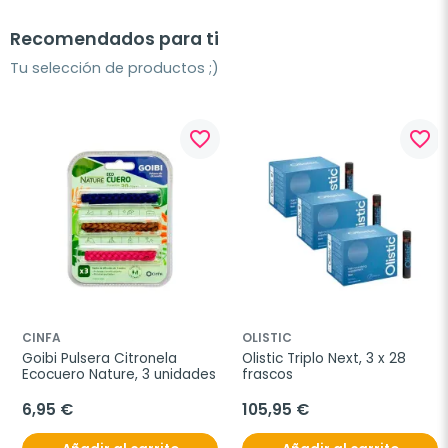
Recomendados para ti
Tu selección de productos ;)
favorite_border
favorite_border
CINFA
OLISTIC
Goibi Pulsera Citronela 
Olistic Triplo Next, 3 x 28 
Ecocuero Nature, 3 unidades
frascos
6,95 €
105,95 €