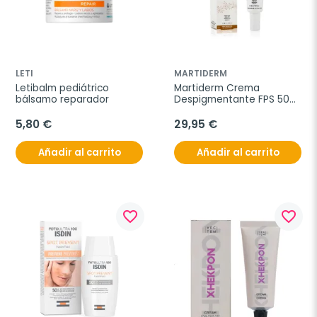
LETI
MARTIDERM
Letibalm pediátrico 
Martiderm Crema 
bálsamo reparador
Despigmentante FPS 50+, 
40 ml
5,80 €
29,95 €
Añadir al carrito
Añadir al carrito
favorite_border
favorite_border