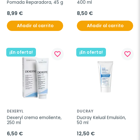
Pomada Reparadora, 45 g
400 ml
8,99 €
8,50 €
Añadir al carrito
Añadir al carrito
¡En oferta!
¡En oferta!
favorite_border
favorite_border
DEXERYL
DUCRAY
Dexeryl crema emoliente, 
Ducray Kelual Emulsión, 
250 ml
50 ml
6,50 €
12,50 €