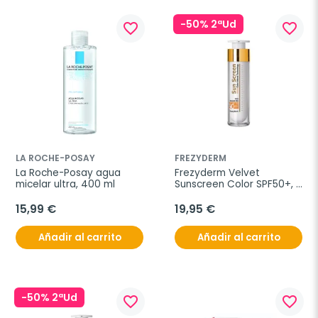
-50% 2ªUd
favorite_border
favorite_border
LA ROCHE-POSAY
FREZYDERM
La Roche-Posay agua 
Frezyderm Velvet 
micelar ultra, 400 ml
Sunscreen Color SPF50+, 
50 ml
15,99 €
19,95 €
Añadir al carrito
Añadir al carrito
-50% 2ªUd
favorite_border
favorite_border