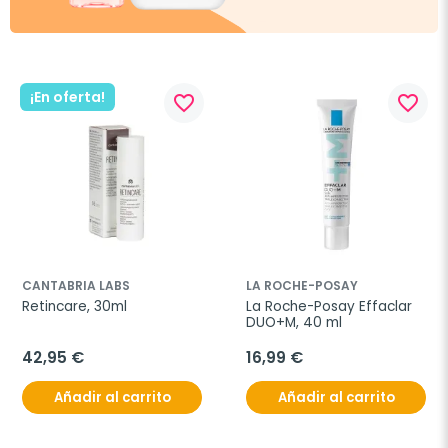
¡En oferta!
favorite_border
favorite_border
CANTABRIA LABS
LA ROCHE-POSAY
Retincare, 30ml
La Roche-Posay Effaclar 
DUO+M, 40 ml
42,95 €
16,99 €
Añadir al carrito
Añadir al carrito