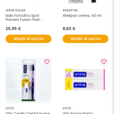
ISDIN SOLAR
XHEKPON
Isdin FotoUltra Spot 
Xhekpon crema, 40 ml
Prevent Fusion Fluid 
SPF100+, 50 ml
25,95 €
8,60 €
Añadir al carrito
Añadir al carrito
favorite_border
favorite_border
VITIS
VITIS
Vitis Cepillo Dental Suave 
Vitis Encías Pasta 