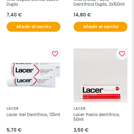
Duplo
Dentífrica Duplo, 2x150ml
7,40 €
14,80 €
Añadir al carrito
Añadir al carrito
favorite_border
favorite_border
LACER
LACER
Lacer Gel Dentífrico, 125ml
Lacer Pasta dentífrica, 
50ml
5,70 €
3,50 €