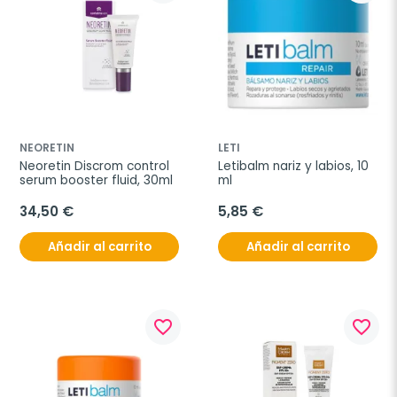
NEORETIN
LETI
Neoretin Discrom control 
Letibalm nariz y labios, 10 
serum booster fluid, 30ml
ml
34,50 €
5,85 €
Añadir al carrito
Añadir al carrito
favorite_border
favorite_border