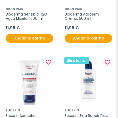
BIODERMA
BIODERMA
Bioderma Sensibio H2O 
Bioderma Atoderm 
Agua Micelar, 500 ml
Crema, 500 ml
11,96 €
11,95 €
Añadir al carrito
Añadir al carrito
¡En oferta!
favorite_border
favorite_border
EUCERIN
EUCERIN
Eucerin Aquaphor 
Eucerin Urea Repair Plus, 