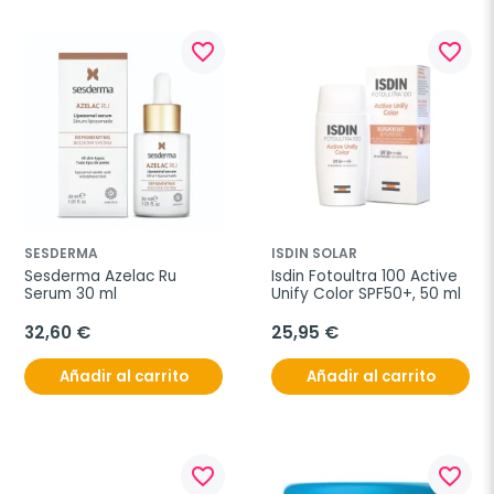
favorite_border
favorite_border
SESDERMA
ISDIN SOLAR
Sesderma Azelac Ru 
Isdin Fotoultra 100 Active 
Serum 30 ml
Unify Color SPF50+, 50 ml
32,60 €
25,95 €
Añadir al carrito
Añadir al carrito
favorite_border
favorite_border