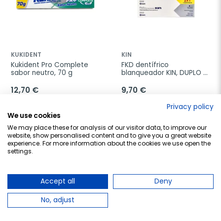
KUKIDENT
KIN
Kukident Pro Complete 
FKD dentífrico 
sabor neutro, 70 g
blanqueador KIN, DUPLO 
2x125ml.
12,70 €
9,70 €
Privacy policy
Añadir al carrito
Añadir al carrito
We use cookies
We may place these for analysis of our visitor data, to improve our
website, show personalised content and to give you a great website
experience. For more information about the cookies we use open the
settings.
favorite_border
favorite_border
Accept all
Deny
No, adjust