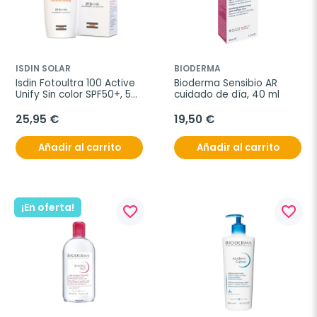
ISDIN SOLAR
BIODERMA
Isdin Fotoultra 100 Active 
Bioderma Sensibio AR 
Unify Sin color SPF50+, 50 
cuidado de día, 40 ml
ml
25,95 €
19,50 €
Añadir al carrito
Añadir al carrito
¡En oferta!
favorite_border
favorite_border