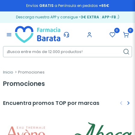
Envíos
GRATIS
a Península en pedidos
+65€
Descarga nuestra APP y consigue
-3€ EXTRA
:
APP-FB
;)
0
0
menu
Inicio
Promociones
Promociones
Encuentra promos TOP por marcas
keyboard_arrow_left
keyboard_arrow_right
Anteri
Sig