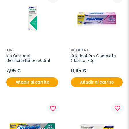
KIN
KUKIDENT
Kin Orthonet 
Kukident Pro Complete 
desincrustante, 500ml.
Clásico, 70g.
7,95 €
11,95 €
Añadir al carrito
Añadir al carrito
favorite_border
favorite_border