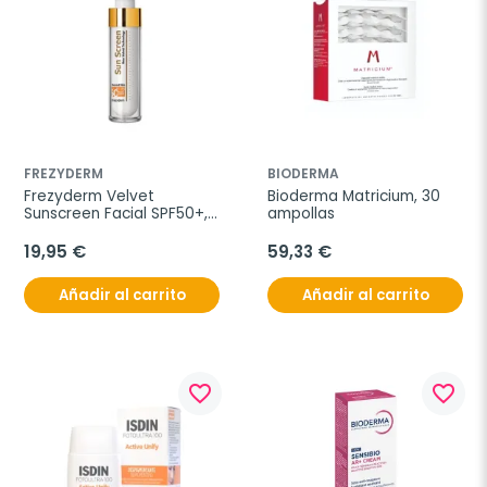
FREZYDERM
BIODERMA
Frezyderm Velvet 
Bioderma Matricium, 30 
Sunscreen Facial SPF50+, 
ampollas
50 ml
19,95 €
59,33 €
Añadir al carrito
Añadir al carrito
favorite_border
favorite_border