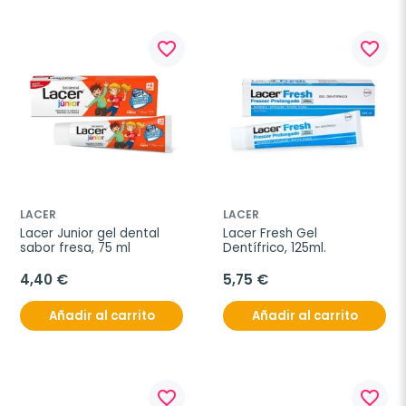
favorite_border
favorite_border
LACER
LACER
Lacer Junior gel dental 
Lacer Fresh Gel 
sabor fresa, 75 ml
Dentífrico, 125ml.
4,40 €
5,75 €
Añadir al carrito
Añadir al carrito
favorite_border
favorite_border