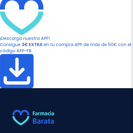
¡Descarga nuestra APP!
Consigue
3€ EXTRA
en tu compra APP de más de 50€ con el
código APP-FB