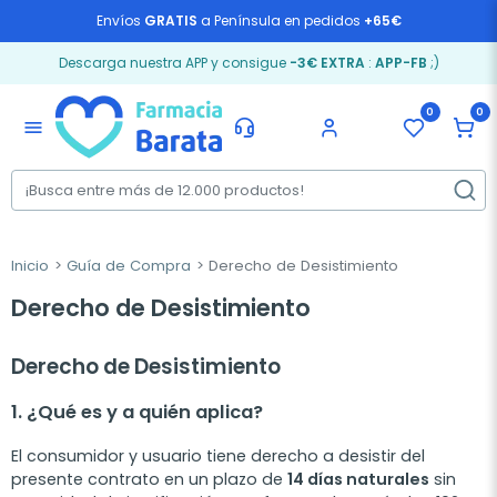
Envíos
GRATIS
a Península en pedidos
+65€
Descarga nuestra APP y consigue
-3€ EXTRA
:
APP-FB
;)
0
0
menu
Inicio
Guía de Compra
Derecho de Desistimiento
Derecho de Desistimiento
Derecho de Desistimiento
1. ¿Qué es y a quién aplica?
El consumidor y usuario tiene derecho a desistir del
presente contrato en un plazo de
14 días naturales
sin