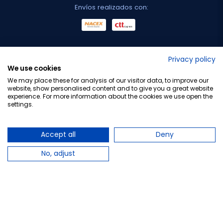
Envíos realizados con:
No lo decimos nosotros...
Privacy policy
We use cookies
¡Tu opinión es importante!
We may place these for analysis of our visitor data, to improve our
website, show personalised content and to give you a great website
experience. For more information about the cookies we use open the
settings.
Copyright © 2010-2026 Farmacia Barata S.L. Todos los
derechos reservados.
Accept all
Deny
No, adjust