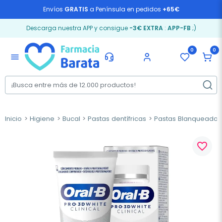
Envíos
GRATIS
a Península en pedidos
+65€
Descarga nuestra APP y consigue
-3€ EXTRA
:
APP-FB
;)
0
0
menu
Inicio
Higiene
Bucal
Pastas dentífricas
Pastas Blanqueador
favorite_border