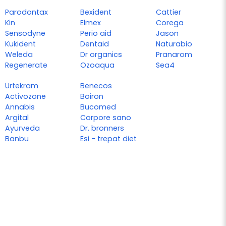
Parodontax
Bexident
Cattier
Kin
Elmex
Corega
Sensodyne
Perio aid
Jason
Kukident
Dentaid
Naturabio
Weleda
Dr organics
Pranarom
Regenerate
Ozoaqua
Sea4
Urtekram
Benecos
Activozone
Boiron
Annabis
Bucomed
Argital
Corpore sano
Ayurveda
Dr. bronners
Banbu
Esi - trepat diet