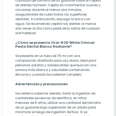
cantidad del tamaño de un guisante sobre un cepillo
de dientes húmedo. Cepilla en movimientos suaves y
circulares durante al menos dos minutos,
asegurándote de cubrir todas las superficies
dentales. A continuación, enjuaga la boca con
agua. Se recomienda cepillar los dientes al menos
dos veces al día como parte de tu rutina de cuidado
oral habitual.
¿Cómo se presenta Oral-B 3D White Clinical
Pasta Dental Blanco Radiante?
Se presenta en un tubo de 75 ml con una
composición diseñada para uso diario, ideal para
personas adultas y adolescentes que buscan una
sonrisa más blanca y saludable combinando
eficacia y cuidado bucodental completo.
Advertencias y precauciones
Uso externo sobre los dientes. Evitar la ingestión de
cantidades excesivas de dentífrico; en niños
menores de 6 años, utilizar una cantidad del tamaño
de un guisante bajo supervisión de un adulto para
minimizar el riesgo de ingestión de flúor. Si se