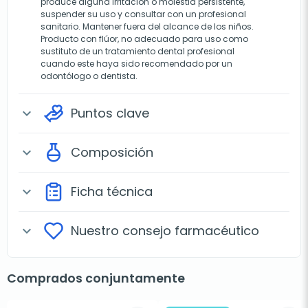
produce alguna irritación o molestia persistente,
suspender su uso y consultar con un profesional
sanitario. Mantener fuera del alcance de los niños.
Producto con flúor, no adecuado para uso como
sustituto de un tratamiento dental profesional
cuando este haya sido recomendado por un
odontólogo o dentista.
Puntos clave
expand_more
Composición
expand_more
Ficha técnica
expand_more
Nuestro consejo farmacéutico
expand_more
Comprados conjuntamente