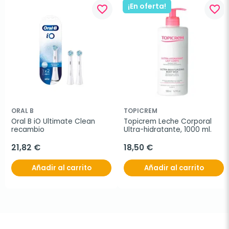
¡En oferta!
favorite_border
favorite_border
ORAL B
TOPICREM
Oral B iO Ultimate Clean 
Topicrem Leche Corporal 
recambio
Ultra-hidratante, 1000 ml.
21,82 €
18,50 €
Añadir al carrito
Añadir al carrito