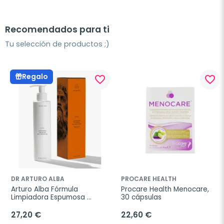
Recomendados para ti
Tu selección de productos ;)
Regalo
favorite_border
favorite_border
DR ARTURO ALBA
PROCARE HEALTH
Arturo Alba Fórmula 
Procare Health Menocare, 
Limpiadora Espumosa 
30 cápsulas
Recuperadora, 200 ml
27,20 €
22,60 €