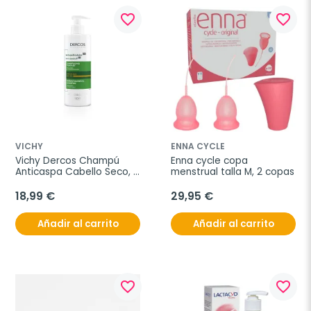
favorite_border
favorite_border
VICHY
ENNA CYCLE
Vichy Dercos Champú 
Enna cycle copa 
Anticaspa Cabello Seco, 
menstrual talla M, 2 copas
390 ml
18,99 €
29,95 €
Añadir al carrito
Añadir al carrito
favorite_border
favorite_border