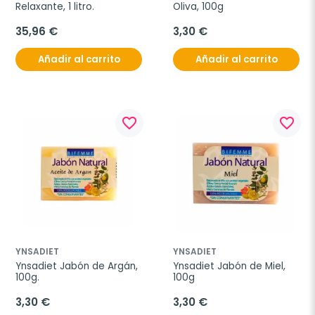
Relaxante, 1 litro.
Oliva, 100g
35,96 €
3,30 €
Añadir al carrito
Añadir al carrito
favorite_border
favorite_border
YNSADIET
YNSADIET
Ynsadiet Jabón de Argán, 
Ynsadiet Jabón de Miel, 
100g.
100g
3,30 €
3,30 €