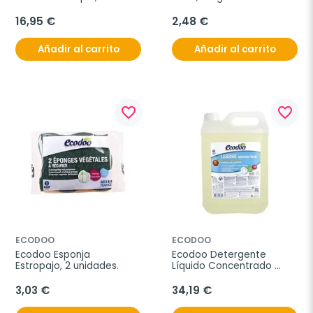
16,95 €
2,48 €
Añadir al carrito
Añadir al carrito
favorite_border
favorite_border
ECODOO
ECODOO
Ecodoo Esponja 
Ecodoo Detergente 
Estropajo, 2 unidades.
Líquido Concentrado 
Melocotón, 5 litros
3,03 €
34,19 €