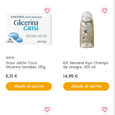
favorite_border
favorite_border
GRISI
Grissi Jabón Coco 
IDP Skinwine Kiyo Champú 
Glicerina Sensible, 125g
de vinagre, 300 ml
5,31 €
14,95 €
Añadir al carrito
Añadir al carrito
favorite_border
favorite_border