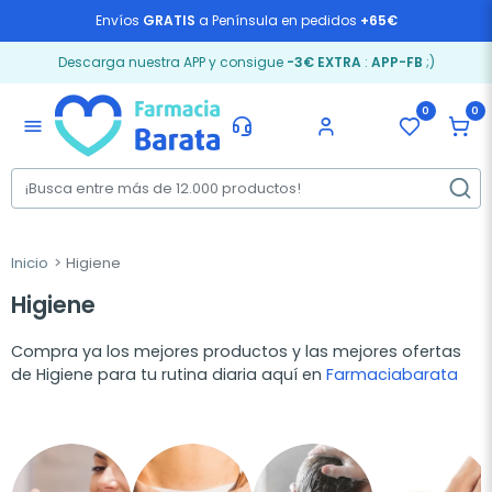
Envíos
GRATIS
a Península en pedidos
+65€
Descarga nuestra APP y consigue
-3€ EXTRA
:
APP-FB
;)
0
0
menu
Inicio
Higiene
Higiene
Compra ya los mejores productos y las mejores ofertas
de Higiene para tu rutina diaria aquí en
Farmaciabarata