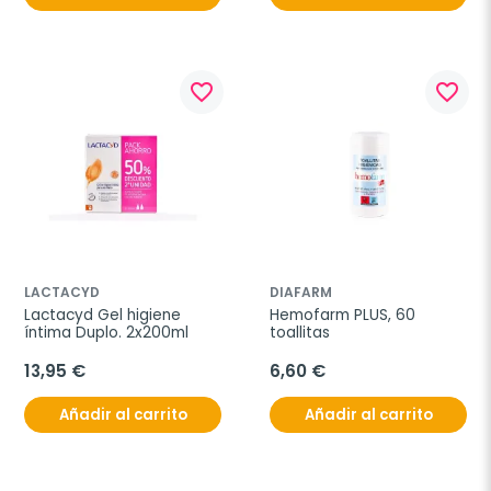
favorite_border
favorite_border
LACTACYD
DIAFARM
Lactacyd Gel higiene 
Hemofarm PLUS, 60 
íntima Duplo. 2x200ml
toallitas
13,95 €
6,60 €
Añadir al carrito
Añadir al carrito