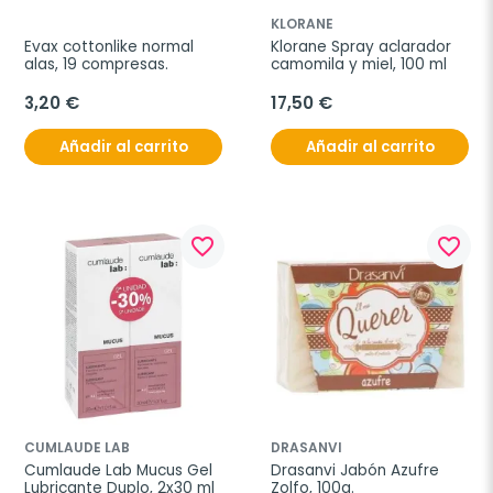
KLORANE
Evax cottonlike normal 
Klorane Spray aclarador 
alas, 19 compresas.
camomila y miel, 100 ml
3,20 €
17,50 €
Añadir al carrito
Añadir al carrito
favorite_border
favorite_border
CUMLAUDE LAB
DRASANVI
Cumlaude Lab Mucus Gel 
Drasanvi Jabón Azufre 
Lubricante Duplo, 2x30 ml
Zolfo, 100g.