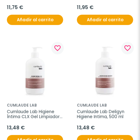
Limpiador, 500 ml
11,75 €
11,95 €
Añadir al carrito
Añadir al carrito
favorite_border
favorite_border
CUMLAUDE LAB
CUMLAUDE LAB
Cumlaude Lab Higiene 
Cumlaude Lab Deligyn 
Íntima CLX Gel Limpiador, 
Higiene Intima, 500 ml
500 ml
13,48 €
13,48 €