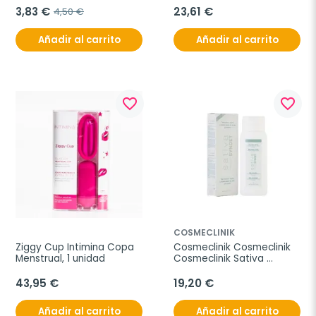
3,83 €
23,61 €
4,50 €
Añadir al carrito
Añadir al carrito
favorite_border
favorite_border
COSMECLINIK
Ziggy Cup Intimina Copa 
Cosmeclinik Cosmeclinik 
Menstrual, 1 unidad
Cosmeclinik Sativa 
Syndet baño y ducha, 
400 ml
43,95 €
19,20 €
Añadir al carrito
Añadir al carrito