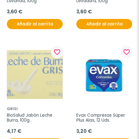
Lavanda, 100g
Levadura, 100g.
3,60 €
3,60 €
Añadir al carrito
Añadir al carrito
favorite_border
favorite_border
GRISI
BioSalud Jabón Leche 
Evax Compresas Sùper 
Burra, 100g.
Plus Alas, 12 Uds.
4,17 €
3,20 €