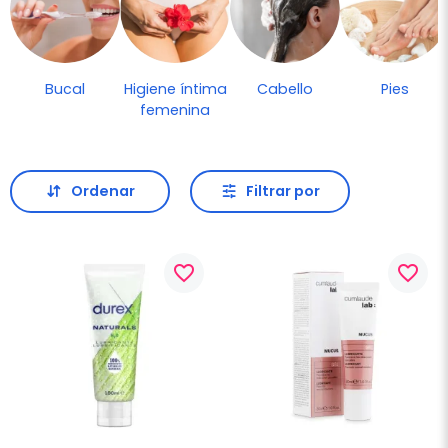
Bucal
Higiene íntima
Cabello
Pies
femenina
Ordenar
Filtrar por
favorite_border
favorite_border