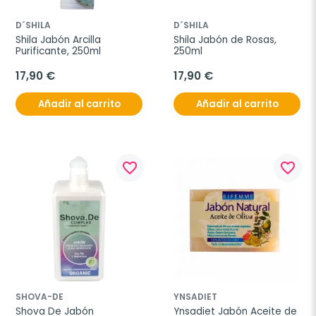
D´SHILA
D´SHILA
Shila Jabón Arcilla 
Shila Jabón de Rosas, 
Purificante, 250ml
250ml
17,90 €
17,90 €
Añadir al carrito
Añadir al carrito
favorite_border
favorite_border
SHOVA-DE
YNSADIET
Shova De Jabón 
Ynsadiet Jabón Aceite de 