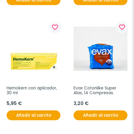
Añadir al carrito
Añadir al carrito
favorite_border
favorite_border
Hemokern con aplicador, 
Evax Cotonlike Super 
30 ml
Alas, 14 Compresas.
5,95 €
3,20 €
Añadir al carrito
Añadir al carrito