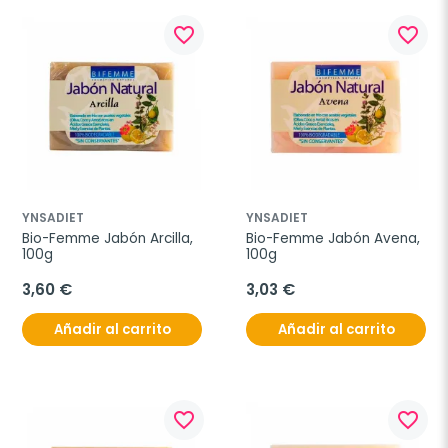
favorite_border
favorite_border
YNSADIET
YNSADIET
Bio-Femme Jabón Arcilla, 
Bio-Femme Jabón Avena, 
100g
100g
3,60 €
3,03 €
Añadir al carrito
Añadir al carrito
favorite_border
favorite_border