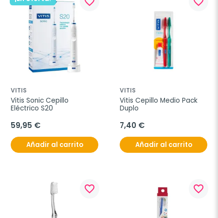
favorite_border
favorite_border
VITIS
VITIS
Vitis Sonic Cepillo 
Vitis Cepillo Medio Pack 
Eléctrico S20
Duplo
59,95 €
7,40 €
Añadir al carrito
Añadir al carrito
favorite_border
favorite_border