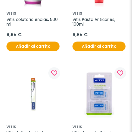
VITIS
VITIS
Vitis colutorio encías, 500 
Vitis Pasta Anticaries, 
ml
100ml
9,95 €
6,85 €
Añadir al carrito
Añadir al carrito
favorite_border
favorite_border
VITIS
VITIS