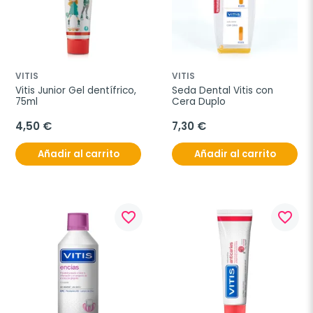
VITIS
VITIS
Vitis Junior Gel dentífrico, 
Seda Dental Vitis con 
75ml
Cera Duplo
4,50 €
7,30 €
Añadir al carrito
Añadir al carrito
favorite_border
favorite_border