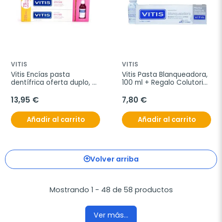
VITIS
VITIS
Vitis Encías pasta 
Vitis Pasta Blanqueadora, 
dentífrica oferta duplo, 
100 ml + Regalo Colutorio 
2x150 ml con REGALO Vitis 
Blanqueante
Encías colutorio 30 ml
13,95 €
7,80 €
Añadir al carrito
Añadir al carrito
Volver arriba
Mostrando 1 - 48 de 58 productos
Ver más...