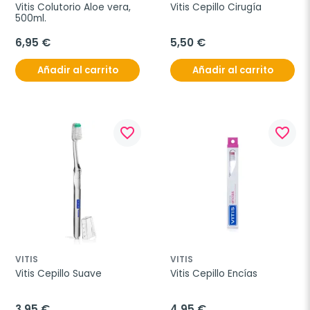
Vitis Colutorio Aloe vera, 
Vitis Cepillo Cirugía
500ml.
6,95 €
5,50 €
Añadir al carrito
Añadir al carrito
favorite_border
favorite_border
VITIS
VITIS
Vitis Cepillo Suave
Vitis Cepillo Encías
3,95 €
4,95 €