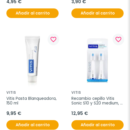
4,95 €
3,90 €
Añadir al carrito
Añadir al carrito
favorite_border
favorite_border
VITIS
VITIS
Vitis Pasta Blanqueadora, 
Recambio cepillo Vitis 
150 ml
Sonic S10 y S20 medium, 2 
unidades.
9,95 €
12,95 €
Añadir al carrito
Añadir al carrito