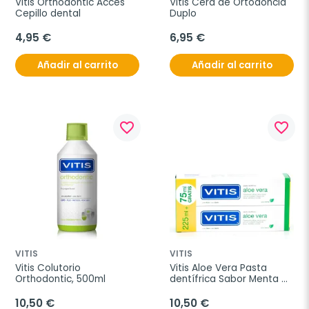
Vitis Orthodontic Acces 
Vitis Cera de Ortodoncia 
Cepillo dental
Duplo
4,95 €
6,95 €
Añadir al carrito
Añadir al carrito
favorite_border
favorite_border
VITIS
VITIS
Vitis Colutorio 
Vitis Aloe Vera Pasta 
Orthodontic, 500ml
dentífrica Sabor Menta 
Duplo, 2x150ml
10,50 €
10,50 €