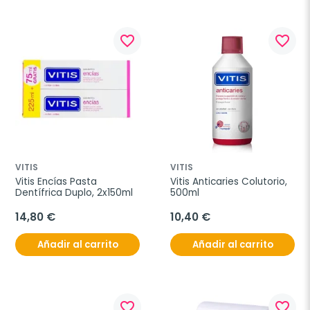
favorite_border
favorite_border
VITIS
VITIS
Vitis Encías Pasta 
Vitis Anticaries Colutorio, 
Dentífrica Duplo, 2x150ml
500ml
14,80 €
10,40 €
Añadir al carrito
Añadir al carrito
favorite_border
favorite_border