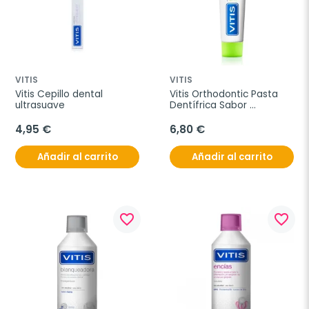
VITIS
VITIS
Vitis Cepillo dental 
Vitis Orthodontic Pasta 
ultrasuave
Dentífrica Sabor 
Manzana-Menta, 100 ml
4,95 €
6,80 €
Añadir al carrito
Añadir al carrito
favorite_border
favorite_border