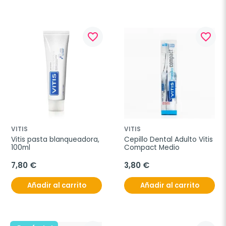
favorite_border
favorite_border
VITIS
VITIS
Vitis pasta blanqueadora, 
Cepillo Dental Adulto Vitis 
100ml
Compact Medio
7,80 €
3,80 €
Añadir al carrito
Añadir al carrito