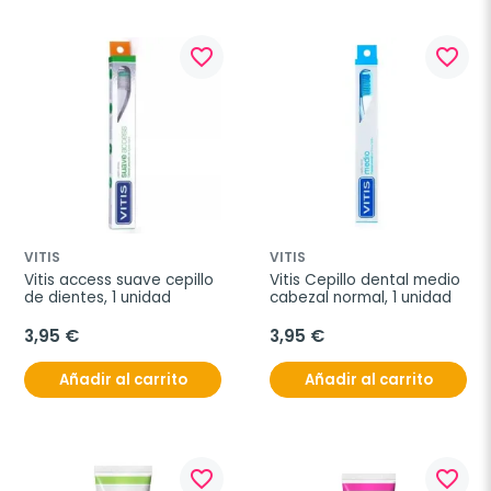
favorite_border
favorite_border
VITIS
VITIS
Vitis access suave cepillo 
Vitis Cepillo dental medio 
de dientes, 1 unidad
cabezal normal, 1 unidad
3,95 €
3,95 €
Añadir al carrito
Añadir al carrito
favorite_border
favorite_border