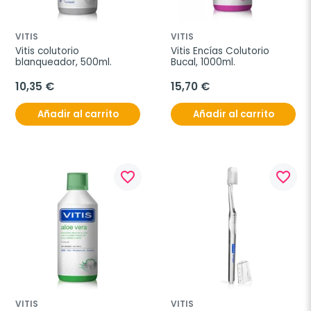
VITIS
VITIS
Vitis colutorio 
Vitis Encías Colutorio 
blanqueador, 500ml.
Bucal, 1000ml.
10,35 €
15,70 €
Añadir al carrito
Añadir al carrito
favorite_border
favorite_border
VITIS
VITIS