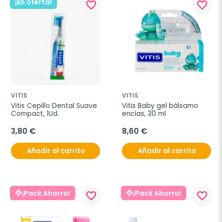
¡En oferta!
favorite_border
favorite_border
VITIS
VITIS
Vitis Cepillo Dental Suave 
Vitis Baby gel bálsamo 
Compact, 1Ud.
encías, 30 ml
3,80 €
8,60 €
Añadir al carrito
Añadir al carrito
¡Pack Ahorro!
¡Pack Ahorro!
favorite_border
favorite_border