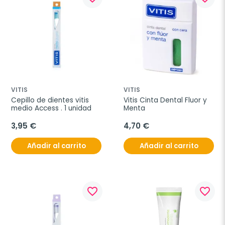
VITIS
VITIS
Cepillo de dientes vitis 
Vitis Cinta Dental Fluor y 
medio Access . 1 unidad
Menta
3,95 €
4,70 €
Añadir al carrito
Añadir al carrito
favorite_border
favorite_border