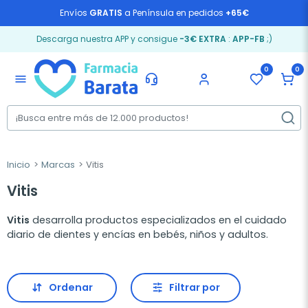
Envíos
GRATIS
a Península en pedidos
+65€
Descarga nuestra APP y consigue
-3€ EXTRA
:
APP-FB
;)
0
0
menu
Inicio
Marcas
Vitis
Vitis
Vitis
desarrolla productos especializados en el cuidado
diario de dientes y encías en bebés, niños y adultos.
Ordenar
Filtrar por