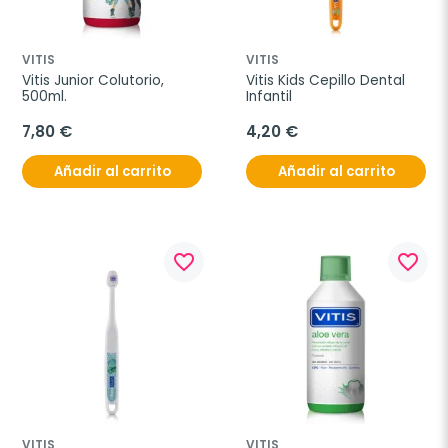
VITIS
VITIS
Vitis Junior Colutorio, 
Vitis Kids Cepillo Dental 
500ml.
Infantil
7,80 €
4,20 €
Añadir al carrito
Añadir al carrito
favorite_border
favorite_border
VITIS
VITIS