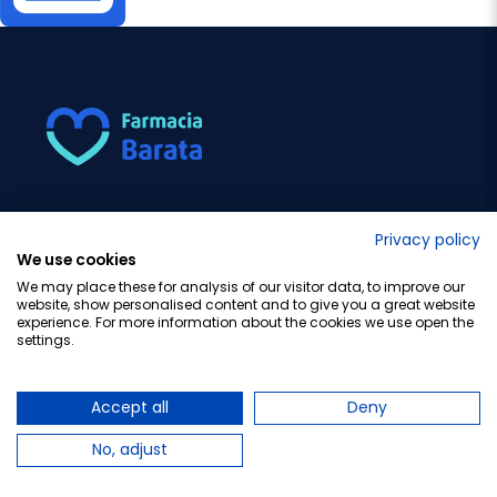
Somos expertos en farmacia y parafarmacia.
Trabajamos para las mejores marcas. Nuestra mayor
Privacy policy
prioridad es la atención personalizada a nuestros
We use cookies
clientes.
We may place these for analysis of our visitor data, to improve our
website, show personalised content and to give you a great website
experience. For more information about the cookies we use open the
expand_more
settings.
¿Necesitas ayuda?
expand_more
Accept all
Deny
Información
No, adjust
expand_more
Compra