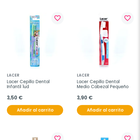
favorite_border
favorite_border
LACER
LACER
Lacer Cepillo Dental 
Lacer Cepillo Dental 
Infantil 1ud
Medio Cabezal Pequeño
3,50 €
3,90 €
Añadir al carrito
Añadir al carrito
favorite_border
favorite_border