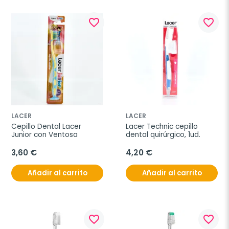
favorite_border
favorite_border
LACER
LACER
Cepillo Dental Lacer 
Lacer Technic cepillo 
Junior con Ventosa
dental quirúrgico, 1ud.
3,60 €
4,20 €
Añadir al carrito
Añadir al carrito
favorite_border
favorite_border