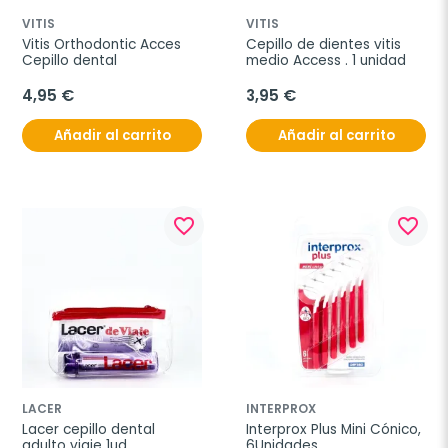
VITIS
VITIS
Vitis Orthodontic Acces 
Cepillo de dientes vitis 
Cepillo dental
medio Access . 1 unidad
4,95 €
3,95 €
Añadir al carrito
Añadir al carrito
favorite_border
favorite_border
LACER
INTERPROX
Lacer cepillo dental 
Interprox Plus Mini Cónico, 
adulto viaje 1ud
6Unidades.