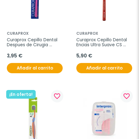
CURAPROX
CURAPROX
Curaprox Cepillo Dental 
Curaprox Cepillo Dental 
Despues de Cirugia 
Encias Ultra Suave CS 
Sensitive 5460 Ultrasoft
12460
3,95 €
5,90 €
Añadir al carrito
Añadir al carrito
¡En oferta!
favorite_border
favorite_border