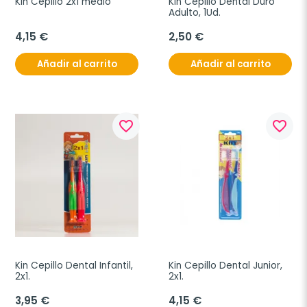
Kin Cepillo 2x1 medio
Kin Cepillo Dental Duro 
Adulto, 1Ud.
4,15 €
2,50 €
Añadir al carrito
Añadir al carrito
favorite_border
favorite_border
Kin Cepillo Dental Infantil, 
Kin Cepillo Dental Junior, 
2x1.
2x1.
3,95 €
4,15 €