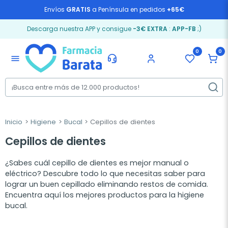
Envíos
GRATIS
a Península en pedidos
+65€
Descarga nuestra APP y consigue
-3€ EXTRA
:
APP-FB
;)
0
0
menu
Inicio
Higiene
Bucal
Cepillos de dientes
Cepillos de dientes
¿Sabes cuál cepillo de dientes es mejor manual o
eléctrico? Descubre todo lo que necesitas saber para
lograr un buen cepillado eliminando restos de comida.
Encuentra aquí los mejores productos para la higiene
bucal.