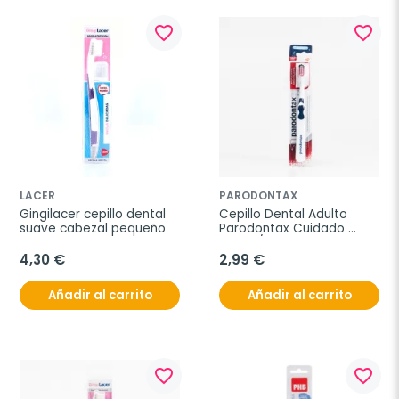
favorite_border
favorite_border
LACER
PARODONTAX
Gingilacer cepillo dental 
Cepillo Dental Adulto 
suave cabezal pequeño
Parodontax Cuidado 
Encías/Dientes
4,30 €
2,99 €
Añadir al carrito
Añadir al carrito
favorite_border
favorite_border