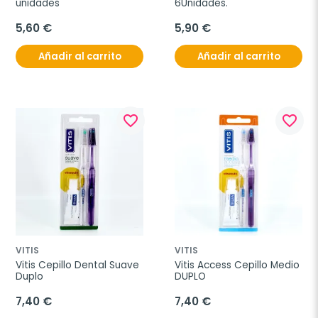
unidades
6Unidades.
5,60 €
5,90 €
Añadir al carrito
Añadir al carrito
favorite_border
favorite_border
VITIS
VITIS
Vitis Cepillo Dental Suave 
Vitis Access Cepillo Medio 
Duplo
DUPLO
7,40 €
7,40 €