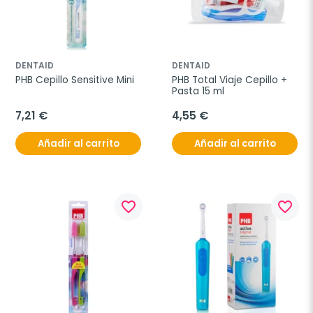
DENTAID
DENTAID
PHB Cepillo Sensitive Mini
PHB Total Viaje Cepillo + 
Pasta 15 ml
7,21 €
4,55 €
Añadir al carrito
Añadir al carrito
favorite_border
favorite_border