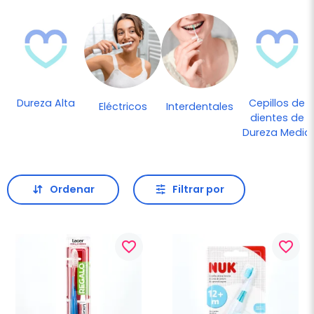
Dureza Alta
Cepillos de
Eléctricos
Interdentales
dientes de
Dureza Media
Ordenar
Filtrar por
favorite_border
favorite_border