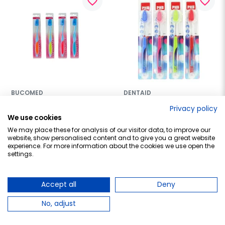
favorite_border
favorite_border
BUCOMED
DENTAID
Bucomed cepillo dental 
PHB Cepillo Dental Plus 
Privacy policy
medio
Medio
We use cookies
2,60 €
3,90 €
We may place these for analysis of our visitor data, to improve our
website, show personalised content and to give you a great website
experience. For more information about the cookies we use open the
Añadir al carrito
Añadir al carrito
settings.
Accept all
Deny
favorite_border
favorite_border
No, adjust