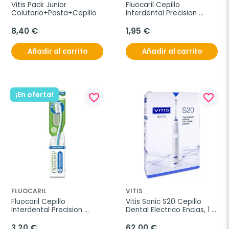
Vitis Pack Junior 
Fluocaril Cepillo 
Colutorio+Pasta+Cepillo
Interdental Precision 
Medio, 1 unidad
8,40 €
1,95 €
Añadir al carrito
Añadir al carrito
¡En oferta!
favorite_border
favorite_border
FLUOCARIL
VITIS
Fluocaril Cepillo 
Vitis Sonic S20 Cepillo  
Interdental Precision 
Dental Electrico Encias, 1 
Suave, 1 unidad
unidad
3,20 €
62,00 €