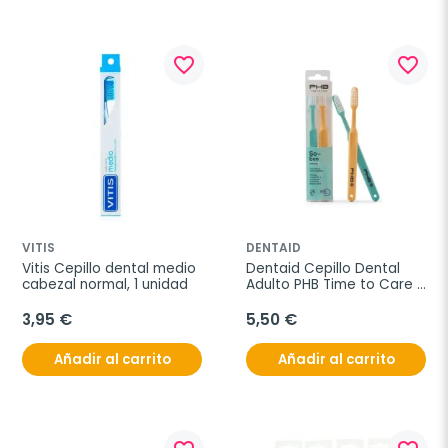
favorite_border
favorite_border
VITIS
DENTAID
Vitis Cepillo dental medio 
Dentaid Cepillo Dental 
cabezal normal, 1 unidad
Adulto PHB Time to Care 
So Eco 2 unidades Medio
3,95 €
5,50 €
Añadir al carrito
Añadir al carrito