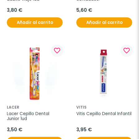
3,80 €
5,60 €
Añadir al carrito
Añadir al carrito
favorite_border
favorite_border
LACER
VITIS
Lacer Cepillo Dental 
Vitis Cepillo Dental Infantil
Junior 1ud
3,50 €
3,95 €