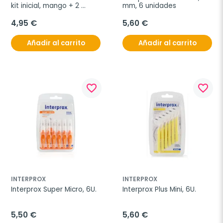
kit inicial, mango + 2 
mm, 6 unidades
recambios medio
4,95 €
5,60 €
Añadir al carrito
Añadir al carrito
favorite_border
favorite_border
INTERPROX
INTERPROX
Interprox Super Micro, 6U.
Interprox Plus Mini, 6U.
5,50 €
5,60 €