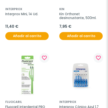
INTERPROX
KIN
Interprox Mini, 14 Ud.
Kin Orthonet 
desincrustante, 500ml.
11,40 €
7,95 €
Añadir al carrito
Añadir al carrito
favorite_border
favorite_border
FLUOCARIL
INTERPROX
Fluocaril interdental PRO 
Interprox Cónico Azul 1,7 