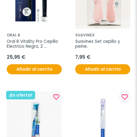
ORAL B
SUAVINEX
Oral B Vitality Pro Cepillo 
Suavinex Set cepillo y 
Electrico Negro, 2 
peine.
cabezales de recambio
25,95 €
7,95 €
Añadir al carrito
Añadir al carrito
¡En oferta!
favorite_border
favorite_border