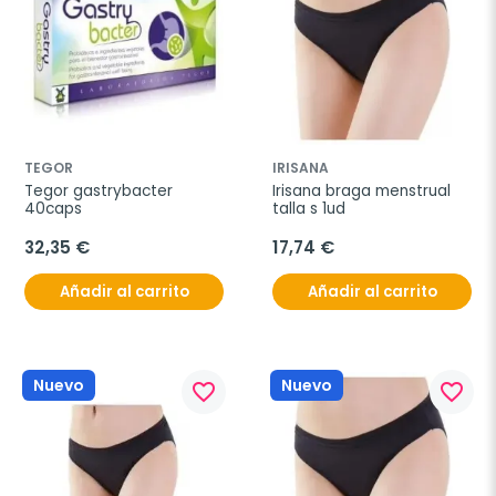
TEGOR
IRISANA
Tegor gastrybacter 
Irisana braga menstrual 
40caps
talla s 1ud
32,35 €
17,74 €
Añadir al carrito
Añadir al carrito
Nuevo
Nuevo
favorite_border
favorite_border