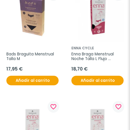
ENNA CYCLE
Bads Braguita Menstrual 
Enna Braga Menstrual 
Talla M
Noche Talla L Flujo 
Abundante Color Negro
17,95 €
18,70 €
Añadir al carrito
Añadir al carrito
favorite_border
favorite_border