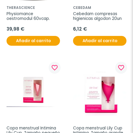
THERASCIENCE
CEBEDAM
Physiomance 
Cebedam compresas 
oestromodul 60vcap.
higienicas algodon 20un
39,98 €
6,12 €
Añadir al carrito
Añadir al carrito
favorite_border
favorite_border
Copa menstrual Intimina 
Copa menstrual Lily Cup 
Lily Cup. Tamaño pequeño
Intimina. Tamaño grande, 