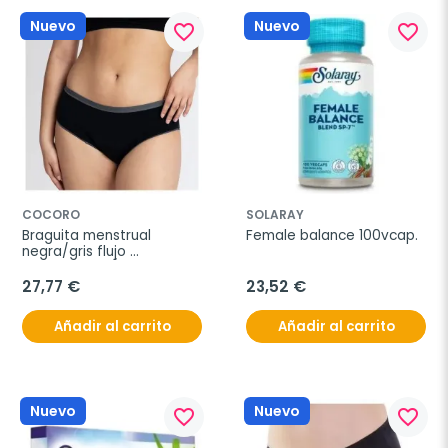
Nuevo
Nuevo
favorite_border
favorite_border
COCORO
SOLARAY
Braguita menstrual 
Female balance 100vcap.
negra/gris flujo 
abundante 4/l.
27,77 €
23,52 €
Añadir al carrito
Añadir al carrito
Nuevo
Nuevo
favorite_border
favorite_border