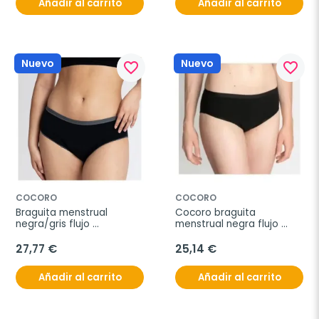
Añadir al carrito
Añadir al carrito
Nuevo
Nuevo
favorite_border
favorite_border
COCORO
COCORO
Braguita menstrual 
Cocoro braguita 
negra/gris flujo 
menstrual negra flujo 
abundante 5/xl
moderado 4-l 1ud
27,77 €
25,14 €
Añadir al carrito
Añadir al carrito