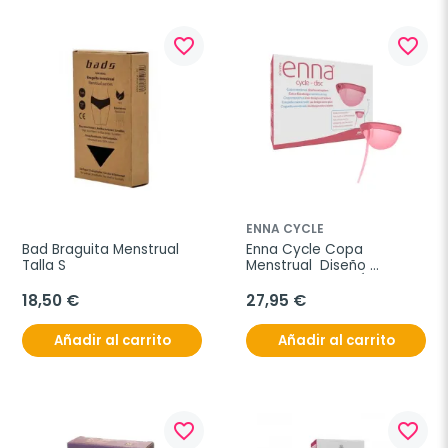
favorite_border
favorite_border
ENNA CYCLE
Bad Braguita Menstrual 
Enna Cycle Copa 
Talla S
Menstrual  Diseño 
Extraplano Talla Única, 1 
unidad
18,50 €
27,95 €
Añadir al carrito
Añadir al carrito
favorite_border
favorite_border