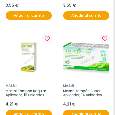
3,55 €
3,55 €
Añadir al carrito
Añadir al carrito
favorite_border
favorite_border
MASMI
MASMI
Masmi Tampon Regular 
Masmi Tampón Super 
Aplicador, 16 unidades.
Aplicador, 14 unidades.
4,21 €
4,21 €
Añadir al carrito
Añadir al carrito