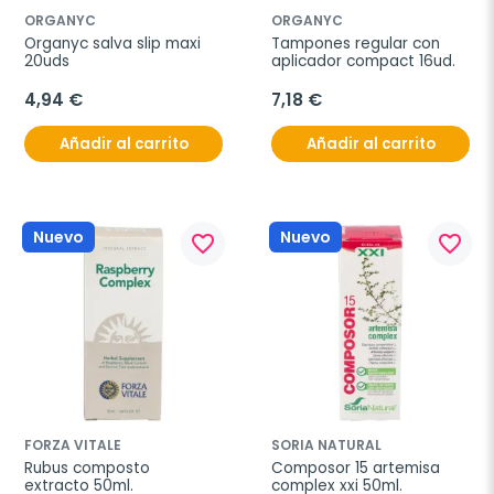
ORGANYC
ORGANYC
Organyc salva slip maxi 
Tampones regular con 
20uds
aplicador compact 16ud.
4,94 €
7,18 €
Añadir al carrito
Añadir al carrito
Nuevo
Nuevo
favorite_border
favorite_border
FORZA VITALE
SORIA NATURAL
Rubus composto 
Composor 15 artemisa 
extracto 50ml.
complex xxi 50ml.