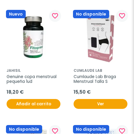
Nuevo
No disponible
favorite_border
favorite_border
JAHISIL
CUMLAUDE LAB
Genuine copa menstrual 
Cumlaude Lab Braga 
pequeña 1ud
Menstrual Talla S
18,20 €
15,50 €
Añadir al carrito
Ver
No disponible
No disponible
favorite_border
favorite_border