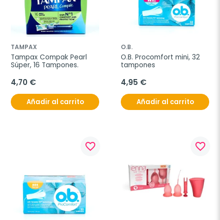
TAMPAX
O.B.
Tampax Compak Pearl 
O.B. Procomfort mini, 32 
Súper, 16 Tampones.
tampones
4,70 €
4,95 €
Añadir al carrito
Añadir al carrito
favorite_border
favorite_border