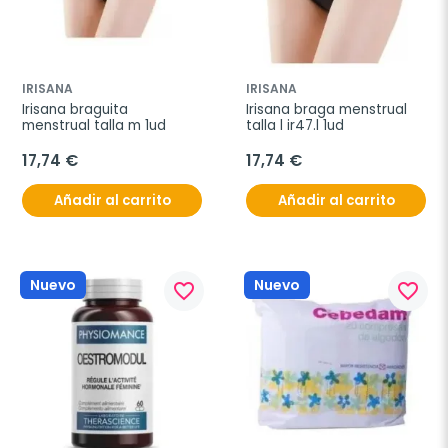
IRISANA
IRISANA
Irisana braguita 
Irisana braga menstrual 
menstrual talla m 1ud
talla l ir47.l 1ud
17,74 €
17,74 €
Añadir al carrito
Añadir al carrito
Nuevo
Nuevo
favorite_border
favorite_border