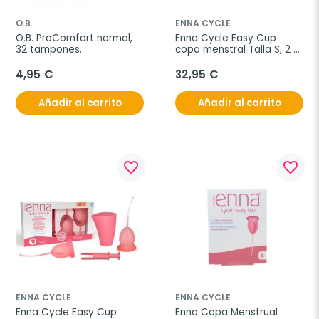
O.B.
ENNA CYCLE
O.B. ProComfort normal, 
Enna Cycle Easy Cup 
32 tampones.
copa menstral Talla S, 2 
unidades
4,95 €
32,95 €
Añadir al carrito
Añadir al carrito
favorite_border
favorite_border
ENNA CYCLE
ENNA CYCLE
Enna Cycle Easy Cup 
Enna Copa Menstrual 