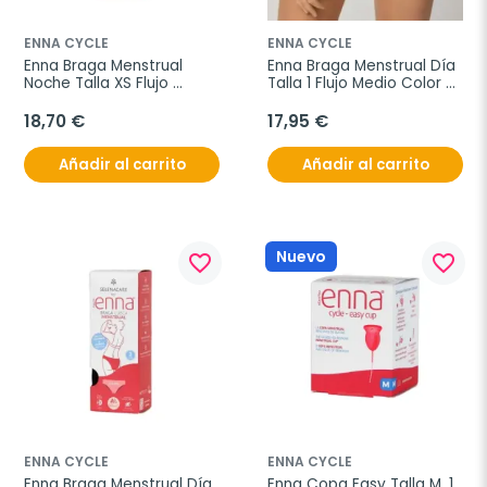
ENNA CYCLE
ENNA CYCLE
Enna Braga Menstrual 
Enna Braga Menstrual Día 
Noche Talla XS Flujo 
Talla 1 Flujo Medio Color 
Abundante Color Negro
Negro
18,70 €
17,95 €
Añadir al carrito
Añadir al carrito
Nuevo
favorite_border
favorite_border
ENNA CYCLE
ENNA CYCLE
Enna Braga Menstrual Día 
Enna Copa Easy Talla M, 1 