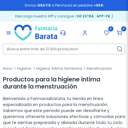
Envíos
GRATIS
a Península en pedidos
+65€
Descarga nuestra APP y consigue
-3€ EXTRA
:
APP-FB
;)
0
0
menu
Inicio
Higiene
Higiene íntima femenina
Menstruación
Productos para la higiene intima
durante la menstruación
Bienvenida a Farmaciabarata, tu tienda en línea
especializada en productos para la menstruación.
Sabemos que este período puede ser desafiante y
queremos ofrecerte soluciones efectivas y cómodas para
que te sientas preparada y aliviada durante todo tu ciclo