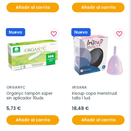
Añadir al carrito
Añadir al carrito
Nuevo
Nuevo
favorite_border
favorite_border
ORGANYC
IRISANA
Organyc tampón súper 
Iriscup copa menstrual 
sin aplicador 16uds
talla l 1ud.
5,73 €
18,48 €
Añadir al carrito
Añadir al carrito