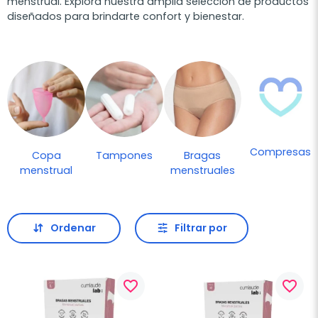
menstrual. Explora nuestra amplia selección de productos
diseñados para brindarte confort y bienestar.
Compresas
Copa
Tampones
Bragas
menstrual
menstruales
Ordenar
Filtrar por
favorite_border
favorite_border