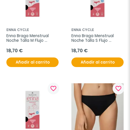
ENNA CYCLE
ENNA CYCLE
Enna Braga Menstrual 
Enna Braga Menstrual 
Noche Talla M Flujo 
Noche Talla S Flujo 
Abundante Color Negro
Abundante Color Negro
18,70 €
18,70 €
Añadir al carrito
Añadir al carrito
favorite_border
favorite_border