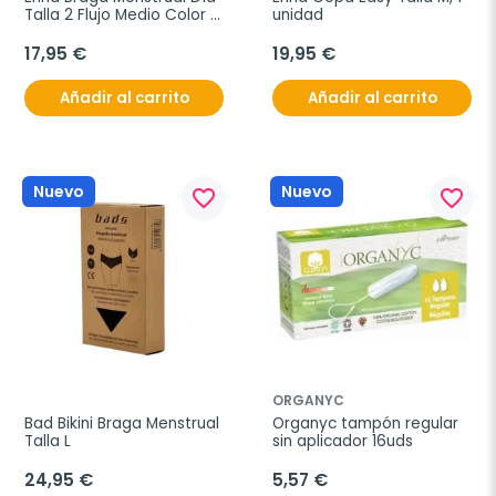
Talla 2 Flujo Medio Color 
unidad
Negro
17,95 €
19,95 €
Añadir al carrito
Añadir al carrito
Nuevo
Nuevo
favorite_border
favorite_border
ORGANYC
Bad Bikini Braga Menstrual 
Organyc tampón regular 
Talla L
sin aplicador 16uds
24,95 €
5,57 €