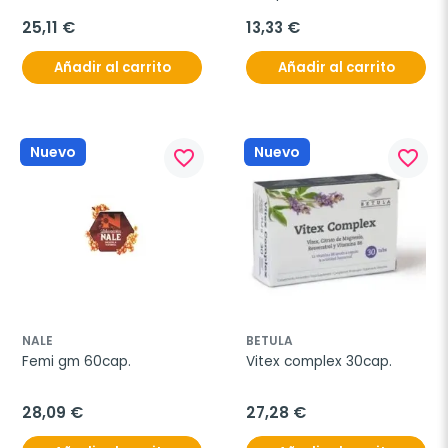
25,11 €
13,33 €
Añadir al carrito
Añadir al carrito
Nuevo
Nuevo
favorite_border
favorite_border
NALE
BETULA
Femi gm 60cap.
Vitex complex 30cap.
28,09 €
27,28 €