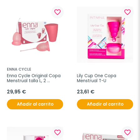
favorite_border
favorite_border
ENNA CYCLE
Enna Cycle Original Copa 
Lily Cup One Copa 
Menstrual talla L, 2 
Menstrual T-U
unidades
29,95 €
23,61 €
Añadir al carrito
Añadir al carrito
favorite_border
favorite_border