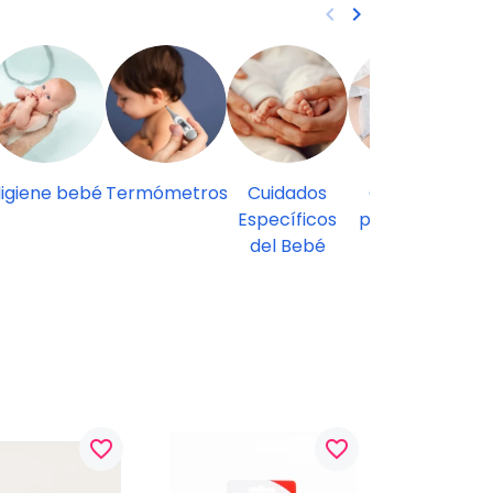
keyboard_arrow_left
keyboard_arrow_right
Anterior
Siguiente
igiene bebé
Termómetros
Cuidados
Cuidados
Específicos
post-parto
del Bebé
favorite_border
favorite_border