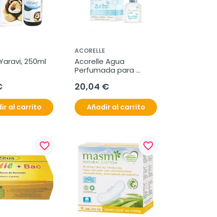
ACORELLE
Yaravi, 250ml
Acorelle Agua 
Perfumada para 
Bebé, 50ml.
€
20,04 €
ir al carrito
Añadir al carrito
favorite_border
favorite_border