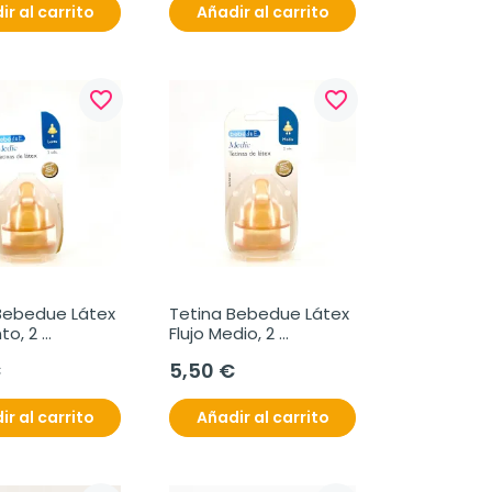
ir al carrito
Añadir al carrito
favorite_border
favorite_border
Bebedue Látex 
Tetina Bebedue Látex 
to, 2 
Flujo Medio, 2 
s.
unidades.
€
5,50 €
ir al carrito
Añadir al carrito