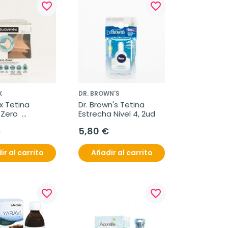
favorite_border
favorite_border
X
DR. BROWN'S
 Tetina 
Dr. Brown's Tetina 
Zero  
Estrecha Nivel 4, 2ud
co Flujo S, 2Uds.
€
5,80 €
ir al carrito
Añadir al carrito
favorite_border
favorite_border