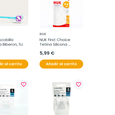
NUK
cobilla 
NUK First Choice 
 Biberon, 1U.
Tetina Silicona 
Anticolico M 0-6 m, 
5,99 €
2Ud.
ir al carrito
Añadir al carrito
favorite_border
favorite_border