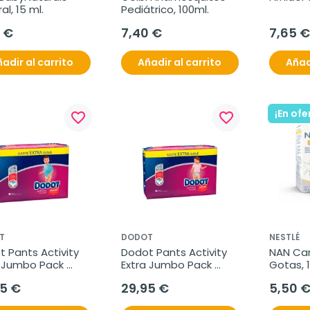
al, 15 ml.
Pediátrico, 100ml.
 €
7,40 €
7,65 €
adir al carrito
Añadir al carrito
Añad
¡En ofe
favorite_border
favorite_border
T
DODOT
NESTLÉ
 Pants Activity 
Dodot Pants Activity 
NAN Car
 Jumbo Pack 
Extra Jumbo Pack 
Gotas, 
 6, 37 Unidades.
Talla 5, 40 Unidades.
95 €
29,95 €
5,50 