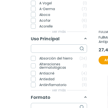
A Vogel
1
A-Derma
7
Aboca
1
Acofar
6
Acorelle
1
ver más
FULL
FullM
Uso Principal
Antip
27,
Absorción del hierro
24
Añ
Alteraciones
1
dermatológicas
Antiacné
4
Antiedad
3
Antiinflamatorio
11
ver más
Formato