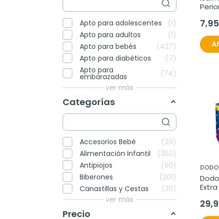
Perior
7,95
Apto para adolescentes
1
Apto para adultos
1
Añ
Apto para bebés
427
Apto para diabéticos
7
Apto para
74
embarazadas
ver más
Categorías
Accesorios Bebé
29
Alimentación Infantil
350
Antipiojos
90
DODO
Biberones
201
Dodot
Extra
Canastillas y Cestas
30
Talla
ver más
29,
Precio