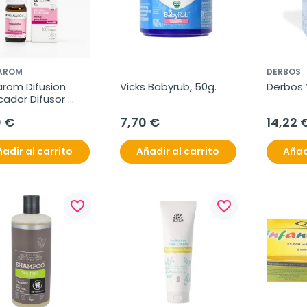
AROM
DERBOS
rom Difusion 
Vicks Babyrub, 50g.
Derbos 
icador Difusor 
0 €
7,70 €
14,22 
adir al carrito
Añadir al carrito
Añad
favorite_border
favorite_border