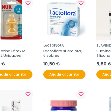
favorite_border
favorite_border
LACTOFLORA
SUAVINE
etina Látex M 
Lactoflora suero oral, 
Suavinex
 2 Unidades.
6 sobres
Silicona 
Anticoli
0 €
10,50 €
8,80 
adir al carrito
Añadir al carrito
Añad
favorite_border
favorite_border