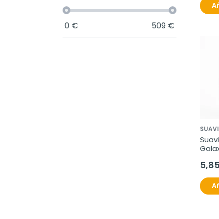
Añ
0
€
509
€
SUAV
Suavi
Gala
5,8
Añ