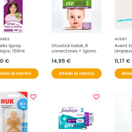
MARKS
AVENT
arks Spray 
Otostick bebé, 8 
Avent Es
iojos, 150ml.
correctores + 1gorro.
Limpieza
40 €
14,95 €
11,17 €
adir al carrito
Añadir al carrito
Añad
favorite_border
favorite_border