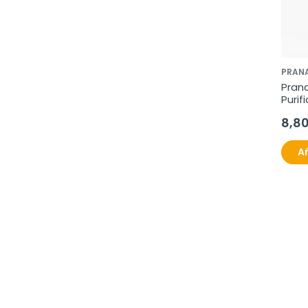
PRAN
Prana
Purif
10ml
8,8
Añ