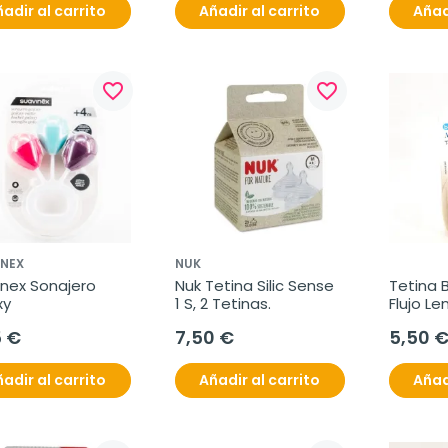
adir al carrito
Añadir al carrito
Añad
favorite_border
favorite_border
INEX
NUK
nex Sonajero 
Nuk Tetina Silic Sense 
Tetina 
xy
1 S, 2 Tetinas.
Flujo Len
Unidade
5 €
7,50 €
5,50 
adir al carrito
Añadir al carrito
Añad