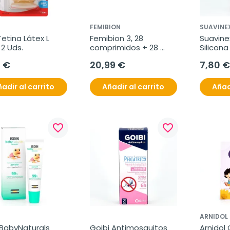
FEMIBION
SUAVINE
etina Látex L 
Femibion 3, 28 
Suavinex
2 Uds.
comprimidos + 28 
Silicona 
cápsulas
Flujo Me
5 €
20,99 €
7,80 €
adir al carrito
Añadir al carrito
Añad
favorite_border
favorite_border
ARNIDOL
 BabyNaturals 
Goibi Antimosquitos 
Arnidol 