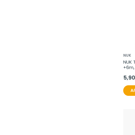
NUK
NUK T
+6m,
5,9
Añ