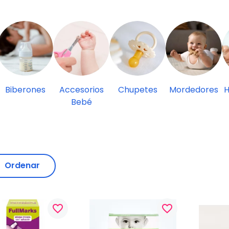
Biberones
Accesorios
Chupetes
Mordedores
H
Bebé
Ordenar
favorite_border
favorite_border