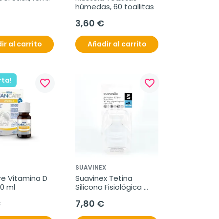
húmedas, 60 toallitas
3,60 €
ir al carrito
Añadir al carrito
rta!
favorite_border
favorite_border
SUAVINEX
e Vitamina D 
Suavinex Tetina 
10 ml
Silicona Fisiológica 
Flujo Lento, 2 Uds.
€
7,80 €