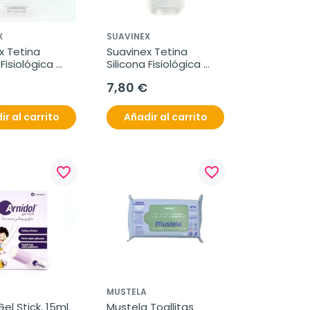
X
SUAVINEX
 Tetina 
Suavinex Tetina 
Fisiológica 
Silicona Fisiológica 
dio, 2 Uds.
Flujo Denso, 2 Uds.
7,80 €
ir al carrito
Añadir al carrito
favorite_border
favorite_border
MUSTELA
Gel Stick, 15ml.
Mustela Toallitas 