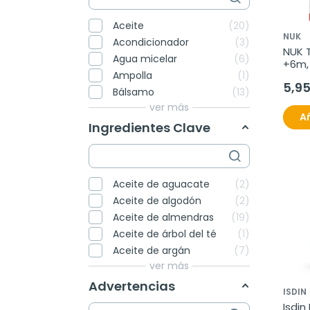
Aceite
20
NUK
Acondicionador
3
NUK T
Agua micelar
6
+6m, 
Ampolla
1
5,9
Bálsamo
13
ver más
Añ
Ingredientes Clave
Aceite de aguacate
2
Aceite de algodón
2
Aceite de almendras
19
Aceite de árbol del té
1
Aceite de argán
7
ver más
Advertencias
ISDIN
Isdin