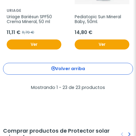
URIAGE
Uriage Bariésun SPF50 
Pediatopic Sun Mineral 
Crema Mineral, 50 ml
Baby, 50ml.
11,11 €
14,80 €
11,70 €
Ver
Ver
Volver arriba
Mostrando 1 - 23 de 23 productos
Comprar productos de Protector solar
keyboard_arrow_left
keyboard_arrow_right