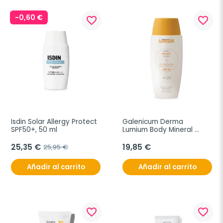
-0,60 €
favorite_border
favorite_border
Isdin Solar Allergy Protect 
Galenicum Derma 
SPF50+, 50 ml
Lumium Body Mineral 
Lotion SPF 30, 150 ml
25,35 €
19,85 €
25,95 €
Añadir al carrito
Añadir al carrito
favorite_border
favorite_border