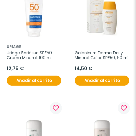
URIAGE
Uriage Bariésun SPF50 
Galenicum Derma Daily 
Crema Mineral, 100 ml
Mineral Color SPF50, 50 ml
12,75 €
14,50 €
Añadir al carrito
Añadir al carrito
favorite_border
favorite_border