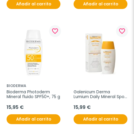
Añadir al carrito
Añadir al carrito
favorite_border
favorite_border
BIODERMA
Bioderma Photoderm 
Galenicum Derma 
Mineral fluido SPF50+, 75 g
Lumium Daily Mineral Spot 
Color SPF50, 50 ml
15,95 €
15,99 €
Añadir al carrito
Añadir al carrito