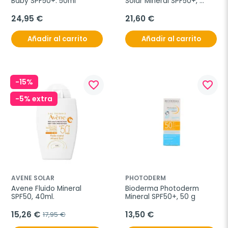
Baby SPF50+. 50ml
Solar Mineral SPF50+, 
100ml.
24,95 €
21,60 €
Añadir al carrito
Añadir al carrito
-15%
favorite_border
favorite_border
-5% extra
AVENE SOLAR
PHOTODERM
Avene Fluido Mineral 
Bioderma Photoderm 
SPF50, 40ml.
Mineral SPF50+, 50 g
15,26 €
13,50 €
17,95 €