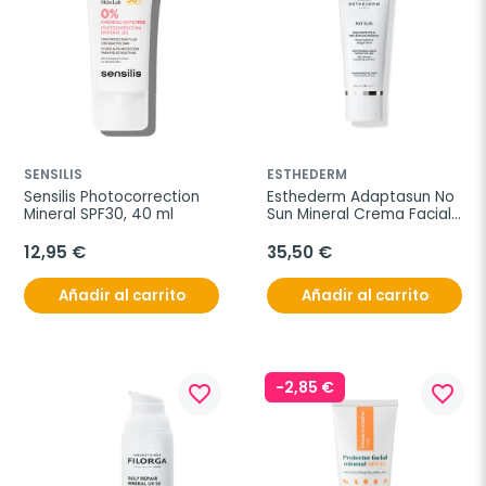
SENSILIS
ESTHEDERM
Sensilis Photocorrection 
Esthederm Adaptasun No 
Mineral SPF30, 40 ml
Sun Mineral Crema Facial, 
50 ml
12,95 €
35,50 €
Añadir al carrito
Añadir al carrito
-2,85 €
favorite_border
favorite_border