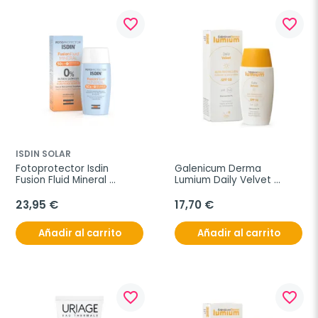
favorite_border
favorite_border
ISDIN SOLAR
Fotoprotector Isdin 
Galenicum Derma 
Fusion Fluid Mineral 
Lumium Daily Velvet 
SPF50+, 50ml
SPF50, 50 ml
23,95 €
17,70 €
Añadir al carrito
Añadir al carrito
favorite_border
favorite_border