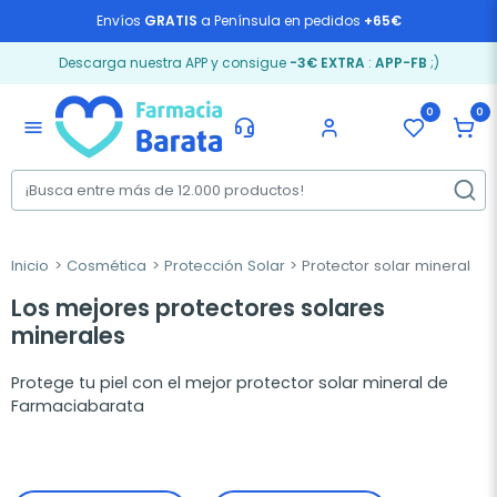
Envíos
GRATIS
a Península en pedidos
+65€
Descarga nuestra APP y consigue
-3€ EXTRA
:
APP-FB
;)
0
0
menu
Inicio
Cosmética
Protección Solar
Protector solar mineral
Los mejores protectores solares
minerales
Protege tu piel con el mejor protector solar mineral de
Farmaciabarata