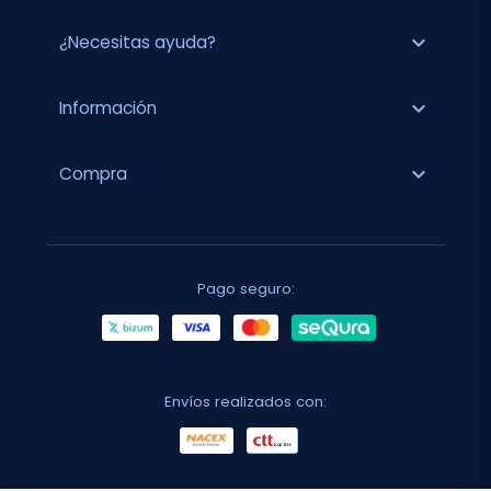
expand_more
¿Necesitas ayuda?
expand_more
Información
expand_more
Compra
Pago seguro:
Envíos realizados con: