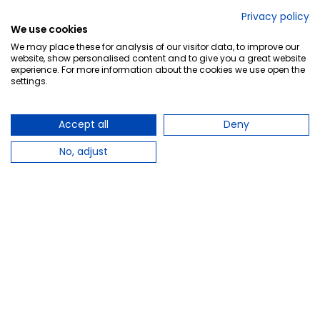
No lo decimos nosotros...
Privacy policy
We use cookies
¡Tu opinión es importante!
We may place these for analysis of our visitor data, to improve our
website, show personalised content and to give you a great website
experience. For more information about the cookies we use open the
settings.
Copyright © 2010-2026 Farmacia Barata S.L. Todos los
derechos reservados.
Accept all
Deny
No, adjust