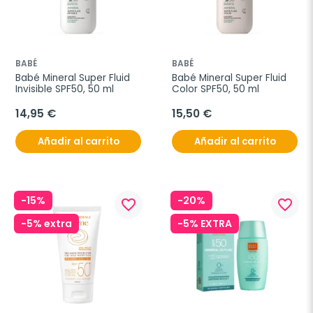
BABÉ
BABÉ
Babé Mineral Super Fluid 
Babé Mineral Super Fluid 
Invisible SPF50, 50 ml
Color SPF50, 50 ml
14,95 €
15,50 €
Añadir al carrito
Añadir al carrito
-15%
-20%
favorite_border
favorite_border
-5% extra
-5% EXTRA