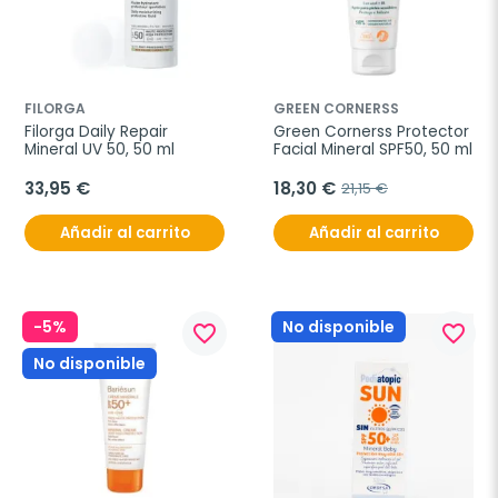
FILORGA
GREEN CORNERSS
Filorga Daily Repair 
Green Cornerss Protector 
Mineral UV 50, 50 ml
Facial Mineral SPF50, 50 ml
33,95 €
18,30 €
21,15 €
Añadir al carrito
Añadir al carrito
-5%
No disponible
favorite_border
favorite_border
No disponible