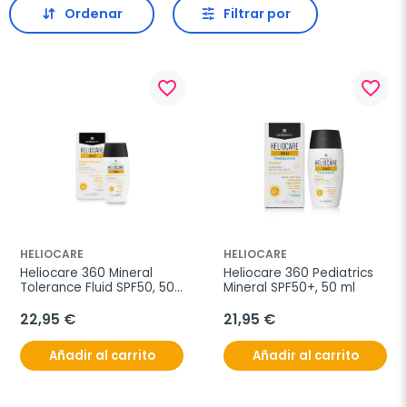
Ordenar
Filtrar por
favorite_border
favorite_border
HELIOCARE
HELIOCARE
Heliocare 360 Mineral 
Heliocare 360 Pediatrics 
Tolerance Fluid SPF50, 50 
Mineral SPF50+, 50 ml
ml
22,95 €
21,95 €
Añadir al carrito
Añadir al carrito