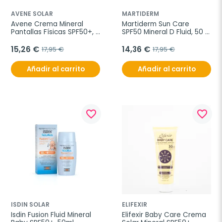
AVENE SOLAR
MARTIDERM
Avene Crema Mineral 
Martiderm Sun Care 
Pantallas Físicas SPF50+, 
SPF50 Mineral D Fluid, 50 
50ml
ml
15,26 €
14,36 €
17,95 €
17,95 €
Añadir al carrito
Añadir al carrito
favorite_border
favorite_border
ISDIN SOLAR
ELIFEXIR
Isdin Fusion Fluid Mineral 
Elifexir Baby Care Crema 