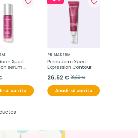
favorite_border
favorite_border
RM
PRIMADERM
derm Xpert 
Primaderm Xpert 
ion serum 
Expression Contour 
, 50 ml
contorno de ojos, 15 
€
26,52 €
31,20 €
ml
ir al carrito
Añadir al carrito
-15%
favorite_border
favorite_border