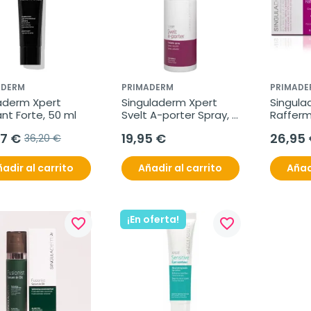
ADERM
PRIMADERM
PRIMADE
aderm Xpert 
Singuladerm Xpert 
Singula
nt Forte, 50 ml
Svelt A-porter Spray, 
Rafferm
100 ml
77 €
19,95 €
26,95
36,20 €
adir al carrito
Añadir al carrito
Añad
¡En oferta!
favorite_border
favorite_border