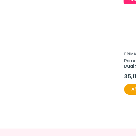
PRIM
Prim
Dual 
35,1
Añ
-15