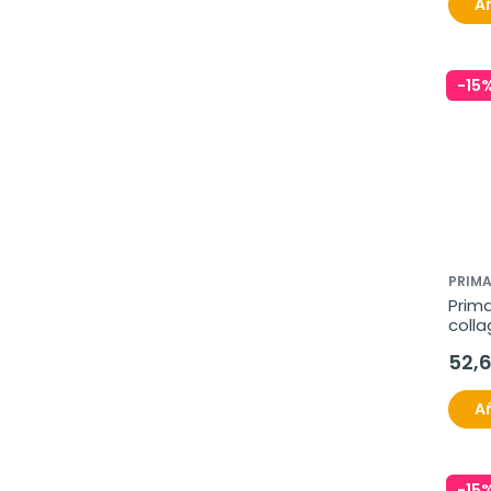
Añ
-15
PRIM
Prim
colla
ml
52,
Añ
-15