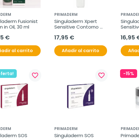
ADERM
PRIMADERM
PRIMADE
laderm Fusionist 
Singuladerm Xpert 
Singula
 in Oil, 30 ml
Sensitive Contorno 
Sensitiv
de Ojos, 15 ml.
95 €
17,95 €
16,95 
adir al carrito
Añadir al carrito
Añad
oferta!
-15%
favorite_border
favorite_border
ADERM
PRIMADERM
PRIMADE
uladerm SOS 
Singuladerm SOS 
Primade