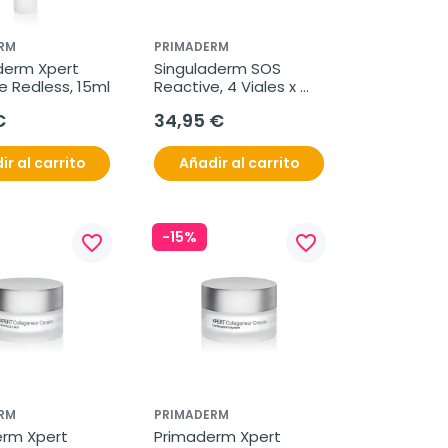
RM
PRIMADERM
derm Xpert 
Singuladerm SOS 
e Redless, 15ml
Reactive, 4 Viales x 
10,5 ml
€
34,95 €
ir al carrito
Añadir al carrito
-15%
favorite_border
favorite_border
RM
PRIMADERM
rm Xpert 
Primaderm Xpert 