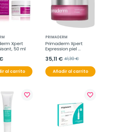
RM
PRIMADERM
derm Xpert 
Primaderm Xpert 
isant, 50 ml
Expression piel 
normal-seca, 50 ml
 €
35,11 €
41,30 €
ir al carrito
Añadir al carrito
favorite_border
favorite_border