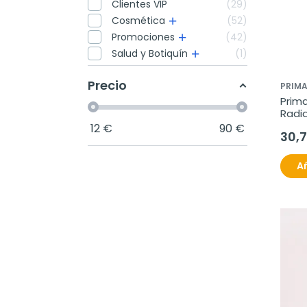
Clientes VIP
29
Cosmética
52
Promociones
42
Salud y Botiquín
1
Precio
PRIM
Prim
Radia
12
€
90
€
30,
Añ