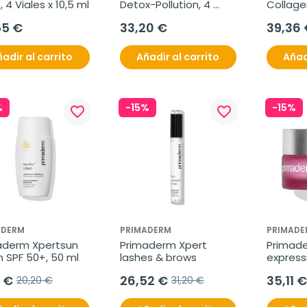
, 4 Viales x 10,5 ml
Detox-Pollution, 4 
Collage
viales x 10,5 ml
normal/d
55 €
33,20 €
39,36 
adir al carrito
Añadir al carrito
Añad
%
-15%
-15%
favorite_border
favorite_border
ADERM
PRIMADERM
PRIMADE
aderm Xpertsun 
Primaderm Xpert 
Primade
 SPF 50+, 50 ml
lashes & brows
expressi
mixtas 
7 €
26,52 €
35,11 €
20,20 €
31,20 €