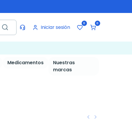
0
0
Iniciar sesión
Medicamentos
Nuestras
marcas
keyboard_arrow_left
keyboard_arrow_right
Anterior
Siguiente