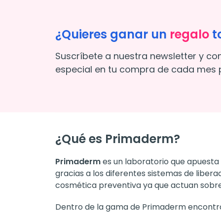
PRIM
Prim
Colla
Crea
35,1
Añ