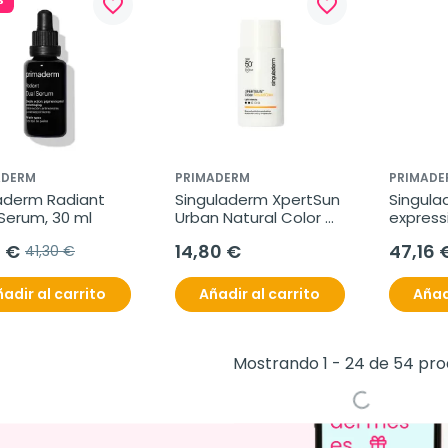
favorite_border
favorite_border
ADERM
PRIMADERM
PRIMADE
aderm Radiant 
Singuladerm XpertSun 
Singula
Serum, 30 ml
Urban Natural Color 
express
Light Intensity 50+, 50 
sublime
1 €
14,80 €
47,16 
41,30 €
ml
adir al carrito
Añadir al carrito
Añad
%
-15%
-15%
favorite_border
favorite_border