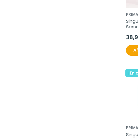
PRIM
Singu
Serum
38,
Añ
¡En 
PRIM
Sing