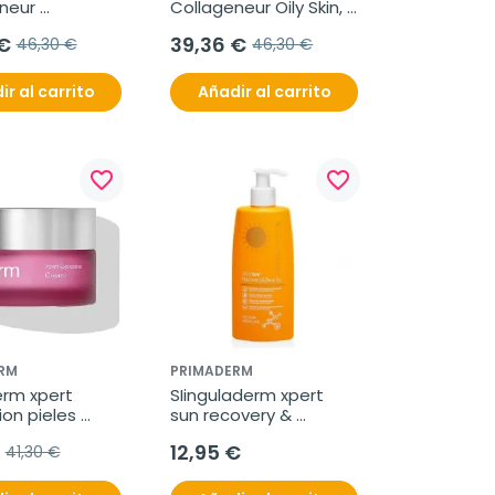
neur 
Collageneur Oily Skin, 
ry skin, 50 ml
50 ml
€
39,36 €
46,30 €
46,30 €
ir al carrito
Añadir al carrito
favorite_border
favorite_border
RM
PRIMADERM
rm xpert 
SIinguladerm xpert 
on pieles 
sun recovery & 
grasas, 50 ml
beauty, 200ml
12,95 €
41,30 €