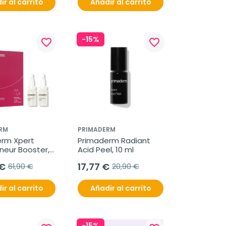
ir al carrito
Añadir al carrito
-15%
favorite_border
favorite_border
RM
PRIMADERM
rm Xpert 
Primaderm Radiant 
neur Booster, 
Acid Peel, 10 ml
 €
17,77 €
61,90 €
20,90 €
ir al carrito
Añadir al carrito
-15%