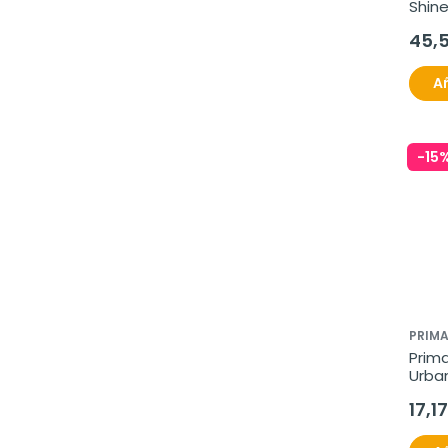
Shine
45,
Añ
-15
PRIM
Prim
Urban
17,1