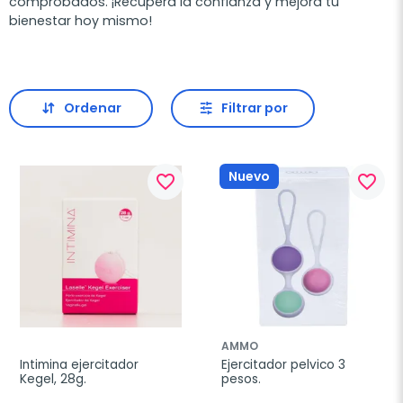
comprobados. ¡Recupera la confianza y mejora tu
bienestar hoy mismo!
Ordenar
Filtrar por
Nuevo
favorite_border
favorite_border
AMMO
Intimina ejercitador 
Ejercitador pelvico 3 
Kegel, 28g.
pesos.