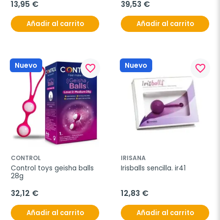
13,95 €
39,53 €
Añadir al carrito
Añadir al carrito
Nuevo
Nuevo
favorite_border
favorite_border
CONTROL
IRISANA
Control toys geisha balls 
Irisballs sencilla. ir41
28g
32,12 €
12,83 €
Añadir al carrito
Añadir al carrito