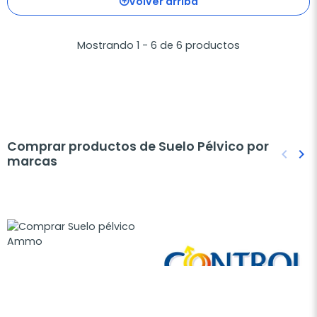
Volver arriba
Mostrando 1 - 6 de 6 productos
Comprar productos de Suelo Pélvico por
keyboard_arrow_left
keyboard_arrow_right
marcas
Anteri
Sig