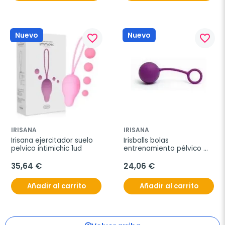
Nuevo
Nuevo
favorite_border
favorite_border
IRISANA
IRISANA
Irisana ejercitador suelo 
Irisballs bolas 
pelvico intimichic 1ud
entrenamiento pélvico 
1und
35,64 €
24,06 €
Añadir al carrito
Añadir al carrito