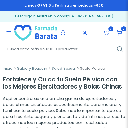
Envíos
GRATIS
a Península en pedidos
+65€
Descarga nuestra APP y consigue
-3€ EXTRA
:
APP-FB
;)
0
0
menu
Inicio
Salud y Botiquín
Salud Sexual
Suelo Pélvico
Fortalece y Cuida tu Suelo Pélvico con
los Mejores Ejercitadores y Bolas Chinas
Aquí encontrarás una amplia gama de ejercitadores y
bolas chinas diseñados específicamente para mejorar y
tonificar tu suelo pélvico. Sabemos lo importante que es
para ti sentirte segura y plena en tu vida íntima, por eso te
ofrecemos los mejores productos con resultados