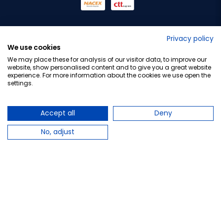
No lo decimos nosotros...
Privacy policy
We use cookies
¡Tu opinión es importante!
We may place these for analysis of our visitor data, to improve our
website, show personalised content and to give you a great website
experience. For more information about the cookies we use open the
settings.
Copyright © 2010-2026 Farmacia Barata S.L. Todos los
derechos reservados.
Accept all
Deny
No, adjust