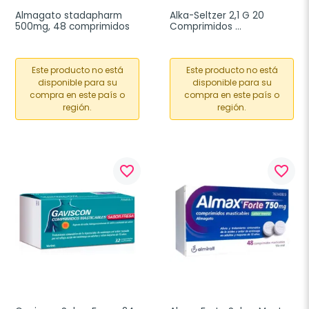
Almagato stadapharm 
Alka-Seltzer 2,1 G 20 
500mg, 48 comprimidos
Comprimidos 
Efervescentes
Este producto no está
Este producto no está
disponible para su
disponible para su
compra en este país o
compra en este país o
región.
región.
favorite_border
favorite_border