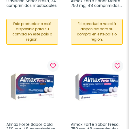
Gaviscon Sabor Fresa, 24 
Almax Forte Sabor Menta 
comprimidos masticables
750 mg, 48 comprimidos 
masticables
Este producto no está
Este producto no está
disponible para su
disponible para su
compra en este país o
compra en este país o
región.
región.
favorite_border
favorite_border
Almax Forte Sabor Cola 
Almax Forte Sabor Fresa, 