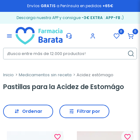
Envíos
GRATIS
a Península en pedidos
+65€
Descarga nuestra APP y consigue
-3€ EXTRA
:
APP-FB
;)
0
0
menu
Inicio
Medicamentos sin receta
Acidez estómago
Pastillas para la Acidez de Estomágo
Ordenar
Filtrar por
favorite_border
favorite_border