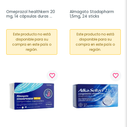
Omeprazol healthkern 20 
Almagato Stadapharm 
mg, 14 cápsulas duras 
1,5mg, 24 sticks
gastrorresistentes
Este producto no está
Este producto no está
disponible para su
disponible para su
compra en este país o
compra en este país o
región.
región.
favorite_border
favorite_border