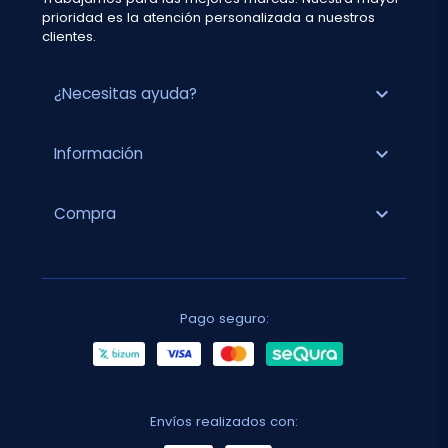
prioridad es la atención personalizada a nuestros
clientes.
expand_more
¿Necesitas ayuda?
expand_more
Información
expand_more
Compra
Pago seguro:
Envíos realizados con: