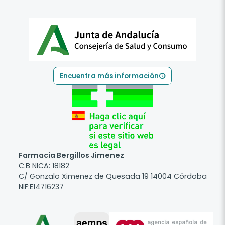
Encuentra más información
Farmacia Bergillos Jimenez
C.B NICA: 18182
C/ Gonzalo Ximenez de Quesada 19 14004 Córdoba
NIF:E14716237