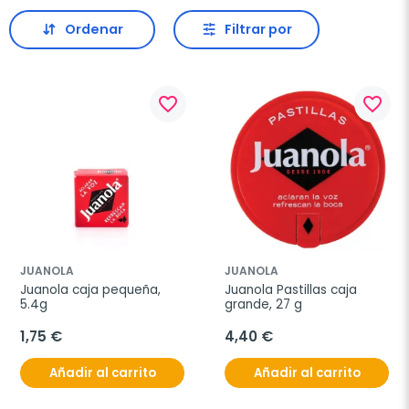
Ordenar
Filtrar por
favorite_border
favorite_border
JUANOLA
JUANOLA
Juanola caja pequeña, 
Juanola Pastillas caja 
5.4g
grande, 27 g
1,75 €
4,40 €
Añadir al carrito
Añadir al carrito