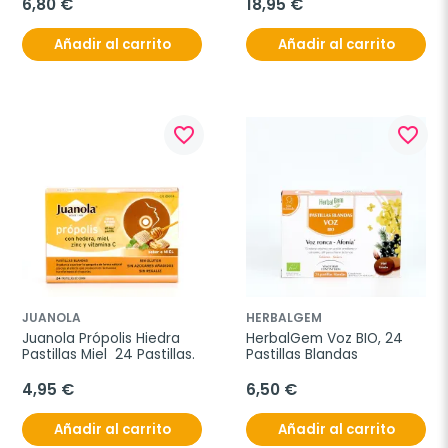
6,80 €
18,95 €
Añadir al carrito
Añadir al carrito
favorite_border
favorite_border
JUANOLA
HERBALGEM
Juanola Própolis Hiedra 
HerbalGem Voz BIO, 24 
Pastillas Miel  24 Pastillas.
Pastillas Blandas
4,95 €
6,50 €
Añadir al carrito
Añadir al carrito