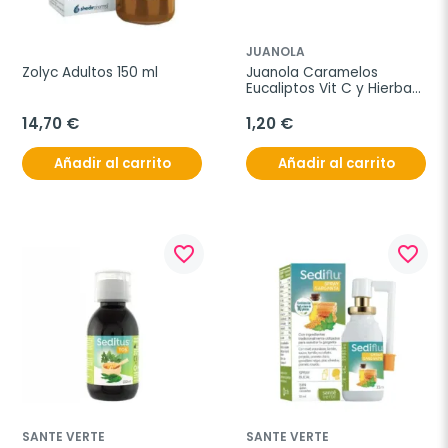
JUANOLA
Zolyc Adultos 150 ml
Juanola Caramelos 
Eucaliptos Vit C y Hierbas 
Mediterraneas 32,4g
14,70 €
1,20 €
Añadir al carrito
Añadir al carrito
favorite_border
favorite_border
SANTE VERTE
SANTE VERTE