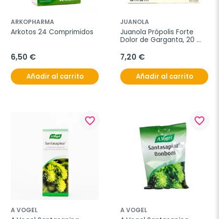
ARKOPHARMA
JUANOLA
Arkotos 24 Comprimidos
Juanola Própolis Forte 
Dolor de Garganta, 20 
Comp para Chupar.
6,50 €
7,20 €
Añadir al carrito
Añadir al carrito
favorite_border
favorite_border
A VOGEL
A VOGEL