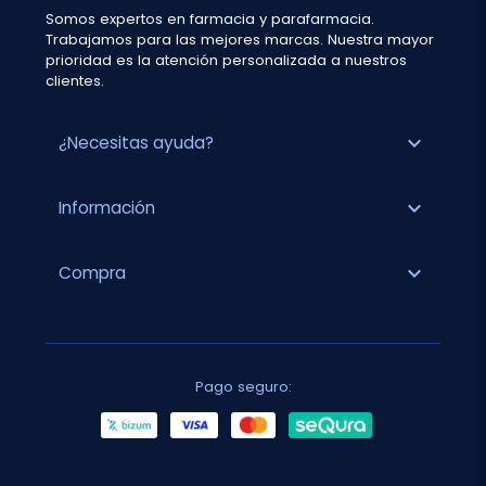
Somos expertos en farmacia y parafarmacia.
Trabajamos para las mejores marcas. Nuestra mayor
prioridad es la atención personalizada a nuestros
clientes.
expand_more
¿Necesitas ayuda?
expand_more
Información
expand_more
Compra
Pago seguro: