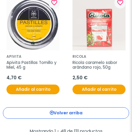
favorite_border
favorite_border
APIVITA
RICOLA
Apivita Pastillas Tomillo y 
Ricola caramelo sabor 
Miel, 45 g
arándano rojo, 50g
4,70 €
2,50 €
Añadir al carrito
Añadir al carrito
Volver arriba
Mostrando 1 - 48 de 131 productos