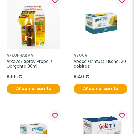
favorite_border
favorite_border
ARKOPHARMA
ABOCA
Arkovox Spray Propolis 
Aboca Grintuss Tisana, 20 
Garganta 30ml
bolsitas
8,99 €
8,40 €
Añadir al carrito
Añadir al carrito
favorite_border
favorite_border