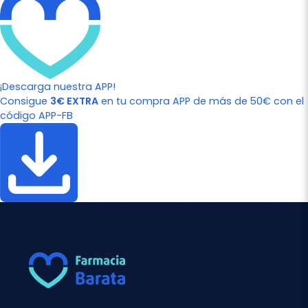
¡Descarga nuestra APP!
Consigue
3€ EXTRA
en tu compra APP de más de 50€ con el
código APP-FB