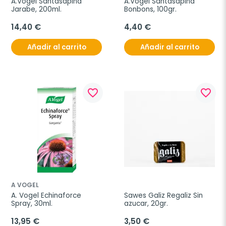
A.Vogel Santasapina 
A.Vogel Santasapina 
Jarabe, 200ml.
Bonbons, 100gr.
14,40 €
4,40 €
Añadir al carrito
Añadir al carrito
favorite_border
favorite_border
A VOGEL
A. Vogel Echinaforce 
Sawes Galiz Regaliz Sin 
Spray, 30ml.
azucar, 20gr.
13,95 €
3,50 €