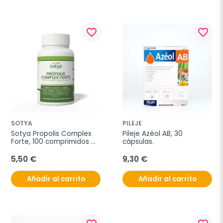
favorite_border
favorite_border
SOTYA
PILEJE
Sotya Propolis Complex 
Pileje Azéol AB, 30 
Forte, 100 comprimidos 
cápsulas.
masticables
5,50 €
9,30 €
Añadir al carrito
Añadir al carrito