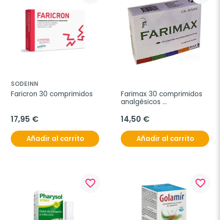
SODEINN
Faricron 30 comprimidos
Farimax 30 comprimidos 
analgésicos 
bucodispersables
17,95 €
14,50 €
Añadir al carrito
Añadir al carrito
favorite_border
favorite_border