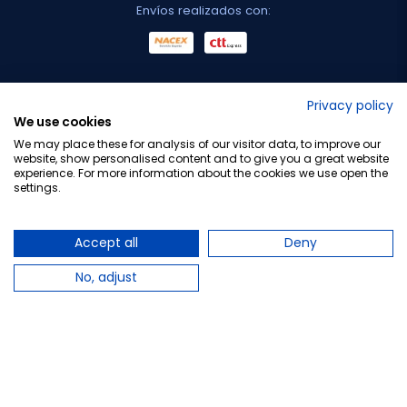
Envíos realizados con:
No lo decimos nosotros...
Privacy policy
We use cookies
¡Tu opinión es importante!
We may place these for analysis of our visitor data, to improve our
website, show personalised content and to give you a great website
experience. For more information about the cookies we use open the
settings.
Copyright © 2010-2026 Farmacia Barata S.L. Todos los
derechos reservados.
Accept all
Deny
No, adjust