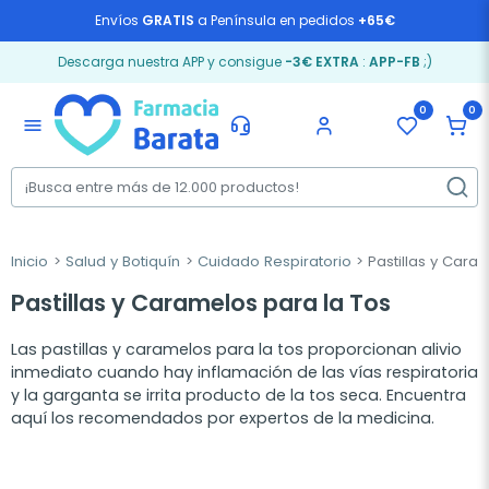
Envíos
GRATIS
a Península en pedidos
+65€
Descarga nuestra APP y consigue
-3€ EXTRA
:
APP-FB
;)
0
0
menu
Inicio
Salud y Botiquín
Cuidado Respiratorio
Pastillas y Cara
Pastillas y Caramelos para la Tos
Las pastillas y caramelos para la tos proporcionan alivio
inmediato cuando hay inflamación de las vías respiratoria
y la garganta se irrita producto de la tos seca. Encuentra
aquí los recomendados por expertos de la medicina.