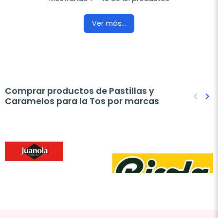
Ver más...
Comprar productos de Pastillas y
keyboard_arrow_left
keyboard_arrow_right
Caramelos para la Tos por marcas
Anteri
Sig