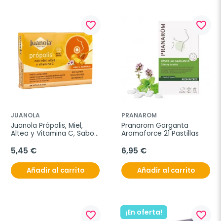
favorite_border
favorite_border
JUANOLA
PRANAROM
Juanola Própolis, Miel, 
Pranarom Garganta 
Altea y Vitamina C, Sabor 
Aromaforce 21 Pastillas
Naranja, 24 Pastillas.
5,45 €
6,95 €
Añadir al carrito
Añadir al carrito
¡En oferta!
favorite_border
favorite_border