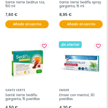
Sante Verte Seditus tos, 
Sante Verte Sediflu spray 
150 ml
garganta, 15 ml
7,60 €
8,95 €
Añadir al carrito
Añadir al carrito
¡En oferta!
favorite_border
favorite_border
SANTE VERTE
EMSER
Santé Verte Sediflu 
Emser con mentol, 30 
garganta, 15 pastillas
pastillas
4,50 €
4,30 €