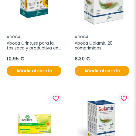
ABOCA
ABOCA
Aboca Grintuss para la 
Aboca Golamir, 20 
tos seca y productiva en 
comprimidos
adulto, 20 comprimidos
10,95 €
8,30 €
Añadir al carrito
Añadir al carrito
favorite_border
favorite_border