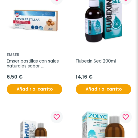
EMSER
Emser pastillas con sales 
Flubexin Sed 200ml
naturales sabor 
caramelo-sal, 30 pastillas
6,50 €
14,16 €
Añadir al carrito
Añadir al carrito
favorite_border
favorite_border