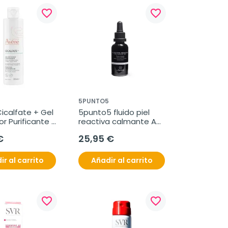
favorite_border
favorite_border
5PUNTO5
icalfate + Gel 
5punto5 fluido piel 
r Purificante 
reactiva calmante AR, 
30 ml
€
25,95 €
ir al carrito
Añadir al carrito
favorite_border
favorite_border