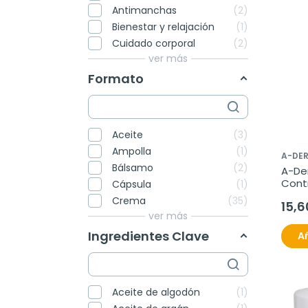
Antimanchas
2
Bienestar y relajación
1
Cuidado corporal
2
ver más
Formato
Aceite
3
Ampolla
1
A-DE
Bálsamo
2
A-De
Cont
Cápsula
1
Emoli
Crema
35
15,6
ver más
Ingredientes Clave
Añ
Aceite de algodón
1