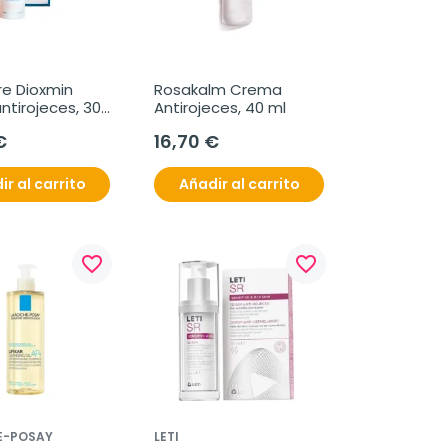
e Dioxmin 
Rosakalm Crema 
tirojeces, 30 
Antirojeces, 40 ml
€
16,70 €
ir al carrito
Añadir al carrito
favorite_border
favorite_border
E-POSAY
LETI