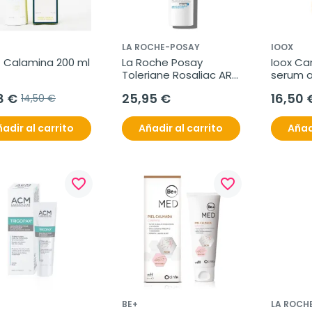
LA ROCHE-POSAY
IOOX
  Calamina 200 ml
La Roche Posay 
Ioox Car
Toleriane Rosaliac AR 
serum an
concentrado cuidado 
ml
8 €
25,95 €
16,50 
14,50 €
corrector anti-
rojeces, 40 ml
adir al carrito
Añadir al carrito
Añad
favorite_border
favorite_border
BE+
LA ROCH