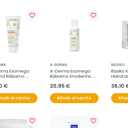
favorite_border
favorite_border
RMA
A-DERMA
BASIKO
rma Exomega 
A-Derma Exomega 
Basiko K
rol Bálsamo 
Bálsamo Emoliente, 
Hidrata
ente, 200 ml
400 ml
0 €
20,95 €
36,10 
adir al carrito
Añadir al carrito
Añad
favorite_border
favorite_border