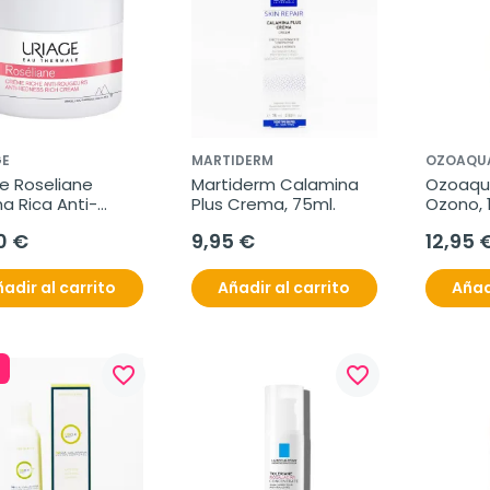
GE
MARTIDERM
OZOAQU
e Roseliane 
Martiderm Calamina 
Ozoaqua
a Rica Anti-
Plus Crema, 75ml.
Ozono, 
es, 50ml.
0 €
9,95 €
12,95 
adir al carrito
Añadir al carrito
Añad
favorite_border
favorite_border