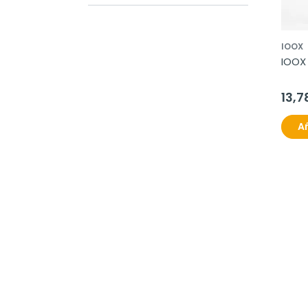
IOOX
IOOX
13,7
Añ