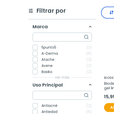
Filtrar por
Marca
5punto5
3
A-Derma
6
Atache
2
Avene
3
Basiko
2
ver más
BIOD
Biode
Uso Principal
gel l
15,9
Antiacné
2
Añ
Antiedad
6