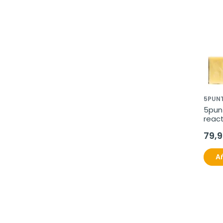
5PUN
5punt
react
79,
Añ