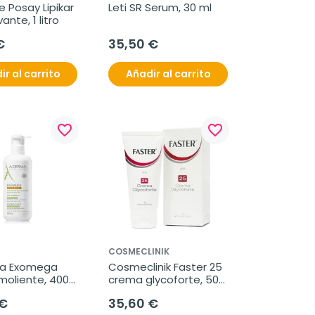
 Posay Lipikar 
Leti SR Serum, 30 ml
ante, 1 litro
€
35,50 €
ir al carrito
Añadir al carrito
favorite_border
favorite_border
A
COSMECLINIK
a Exomega 
Cosmeclinik Faster 25 
moliente, 400 
crema glycoforte, 50 
ml
 €
35,60 €