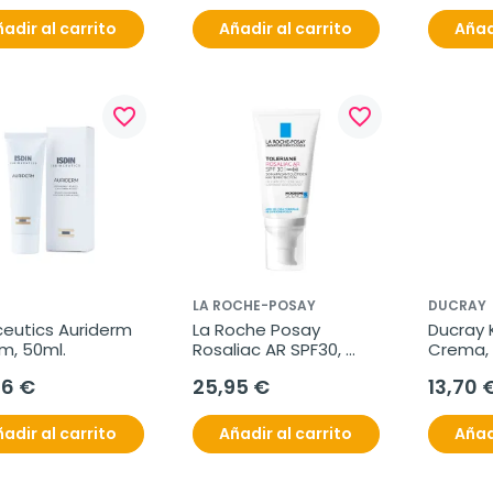
adir al carrito
Añadir al carrito
Añad
favorite_border
favorite_border
LA ROCHE-POSAY
DUCRAY
ceutics Auriderm 
La Roche Posay 
Ducray K
m, 50ml.
Rosaliac AR SPF30, 
Crema, 
50ml
76 €
25,95 €
13,70 
adir al carrito
Añadir al carrito
Añad