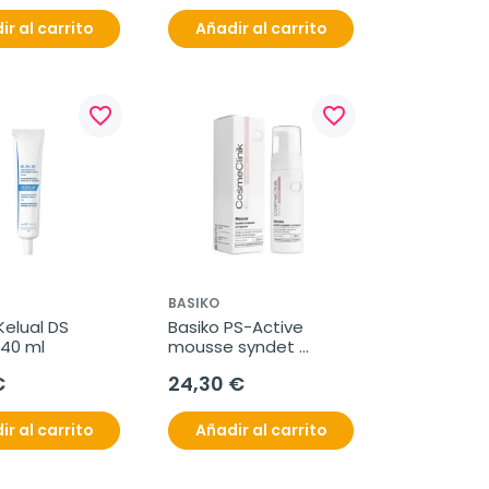
ir al carrito
Añadir al carrito
favorite_border
favorite_border
BASIKO
elual DS 
Basiko PS-Active 
40 ml
mousse syndet 
limpiador, 150ml
€
24,30 €
ir al carrito
Añadir al carrito