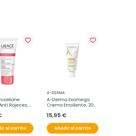
favorite_border
favorite_border
A-DERMA
oseliane 
A-Derma Exomega 
nti Rojeces, 
Crema Emoliente, 200 
ml
€
15,95 €
ir al carrito
Añadir al carrito