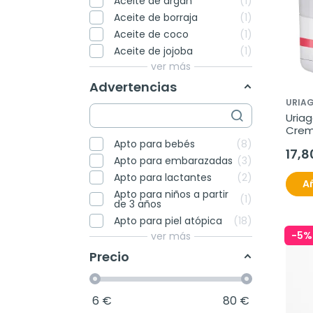
Aceite de argán
1
Aceite de borraja
1
Aceite de coco
1
Aceite de jojoba
1
ver más
Advertencias
URIA
Uriag
Crem
rojec
Apto para bebés
8
17,8
Apto para embarazadas
3
Apto para lactantes
2
Añ
Apto para niños a partir
1
de 3 años
Apto para piel atópica
18
-5%
ver más
Precio
6
€
80
€