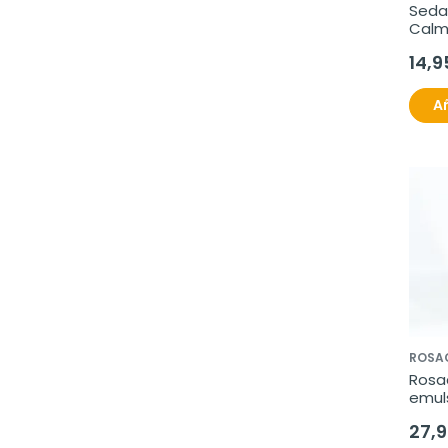
Seda
Calm
14,9
Añ
ROSA
Rosac
emuls
antir
27,