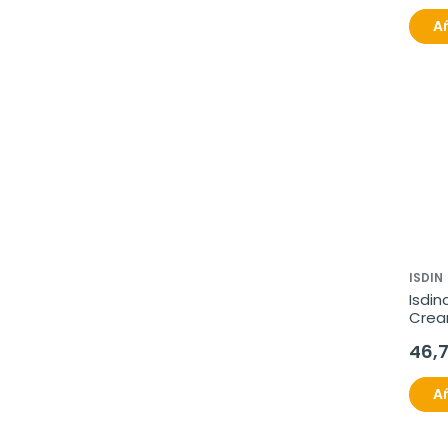
Añ
ISDIN
Isdin
Crea
46,
Añ