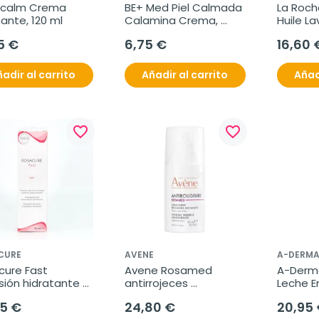
calm Crema 
BE+ Med Piel Calmada 
La Roche
ante, 120 ml
Calamina Crema, 
Huile Lav
50ml
5 €
6,75 €
16,60 
adir al carrito
Añadir al carrito
Añad
favorite_border
favorite_border
CURE
AVENE
A-DERM
ure Fast 
Avene Rosamed 
A-Derm
ión hidratante 
antirrojeces 
Leche E
rojeces, 30 ml
concentrado, 30 ml
ml
95 €
24,80 €
20,95