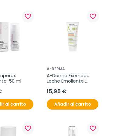
favorite_border
favorite_border
A-DERMA
uperox 
A-Derma Exomega 
nte, 50 ml
Leche Emoliente 
Fluida, 200 ml
€
15,95 €
ir al carrito
Añadir al carrito
favorite_border
favorite_border