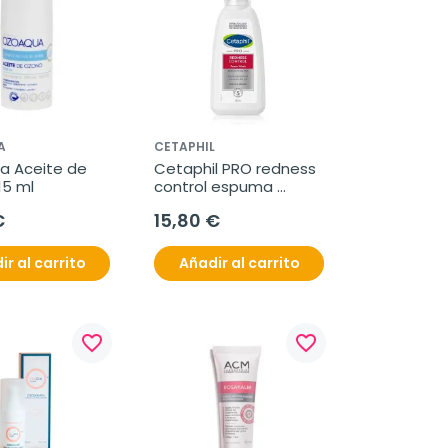
A
CETAPHIL
 Aceite de 
Cetaphil PRO redness 
15 ml
control espuma 
limpiadora, 236 ml
€
15,80 €
ir al carrito
Añadir al carrito
favorite_border
favorite_border