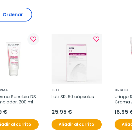
Ordenar
favorite_border
favorite_border
ERMA
LETI
URIAGE
rma Sensibio DS 
Leti SR, 60 cápsulas
Uriage R
impiador, 200 ml
Crema A
40 ml
9 €
25,95 €
16,95 
adir al carrito
Añadir al carrito
Añad