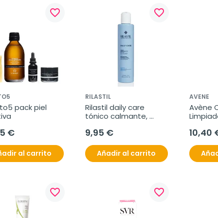
favorite_border
favorite_border
TO5
RILASTIL
AVENE
o5 pack piel 
Rilastil daily care 
Avène C
iva
tónico calmante, 
Limpiado
200ml
200 ml
95 €
9,95 €
10,40 
adir al carrito
Añadir al carrito
Añad
favorite_border
favorite_border