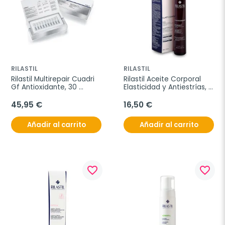
RILASTIL
RILASTIL
Rilastil Multirepair Cuadri 
Rilastil Aceite Corporal 
Gf Antioxidante, 30 
Elasticidad y Antiestrías, 
Ampollas.
80ml.
45,95 €
16,50 €
Añadir al carrito
Añadir al carrito
favorite_border
favorite_border