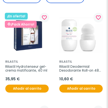
¡En oferta!
favorite_border
favorite_border
¡Pack Ahorro!
RILASTIL
RILASTIL
Rilastil Hydrotenseur gel-
Rilastil Deodermial 
crema matificante, 40 ml
Desodorante Roll-on 48H, 
50 ml.
35,95 €
10,60 €
Añadir al carrito
Añadir al carrito