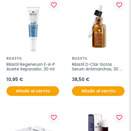
favorite_border
favorite_border
RILASTIL
RILASTIL
Rilastil Regenerum E-A-P 
Rilastil D-Clar Gotas 
Aceite Reparador, 30 ml.
Serum Antimanchas, 30 
ml.
10,95 €
38,50 €
Añadir al carrito
Añadir al carrito
favorite_border
favorite_border