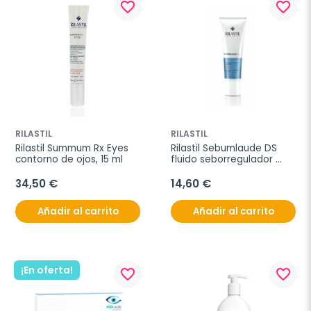
favorite_border
favorite_border
RILASTIL
RILASTIL
Rilastil Summum Rx Eyes 
Rilastil Sebumlaude DS 
contorno de ojos, 15 ml
fluido seborregulador 
pieles seborreicas, 30 ml
34,50 €
14,60 €
Añadir al carrito
Añadir al carrito
¡En oferta!
favorite_border
favorite_border