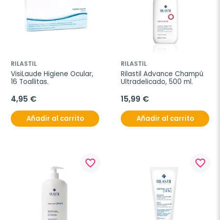
RILASTIL
RILASTIL
VisiLaude Higiene Ocular, 
Rilastil Advance Champú 
16 Toallitas.
Ultradelicado, 500 ml.
4,95 €
15,99 €
Añadir al carrito
Añadir al carrito
favorite_border
favorite_border