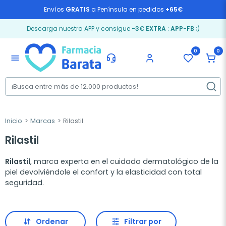
Envíos
GRATIS
a Península en pedidos
+65€
Descarga nuestra APP y consigue
-3€ EXTRA
:
APP-FB
;)
0
0
menu
Inicio
Marcas
Rilastil
Rilastil
Rilastil
,
marca experta en el cuidado dermatológico de la
piel devolviéndole el confort y la elasticidad con total
seguridad.
Ordenar
Filtrar por