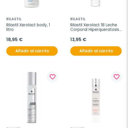
RILASTIL
RILASTIL
Rilastil Xerolact body, 1 
Rilastil Xerolact 18 Leche 
litro
Corporal Hiperqueratosis, 
100 ml
18,95 €
13,95 €
Añadir al carrito
Añadir al carrito
favorite_border
favorite_border