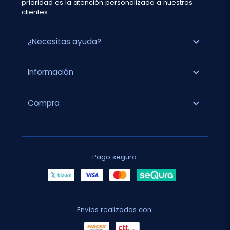
prioridad es la atención personalizada a nuestros
clientes.
expand_more
¿Necesitas ayuda?
expand_more
Información
expand_more
Compra
Pago seguro:
Envíos realizados con: