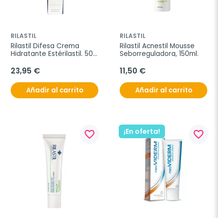
RILASTIL
RILASTIL
Rilastil Difesa Crema 
Rilastil Acnestil Mousse 
Hidratante Estérilastil. 50 
Seborreguladora, 150ml.
ml.
23,95 €
11,50 €
Añadir al carrito
Añadir al carrito
¡En oferta!
favorite_border
favorite_border