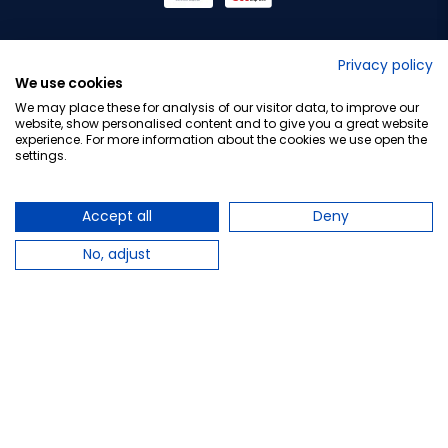
No lo decimos nosotros...
Privacy policy
We use cookies
¡Tu opinión es importante!
We may place these for analysis of our visitor data, to improve our
website, show personalised content and to give you a great website
experience. For more information about the cookies we use open the
settings.
Copyright © 2010-2026 Farmacia Barata S.L. Todos los
derechos reservados.
Accept all
Deny
No, adjust