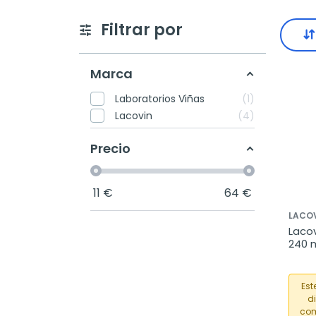
Filtrar por
Marca
Laboratorios Viñas
1
Lacovin
4
Precio
11
€
64
€
LACO
Lacov
240 
Est
d
com