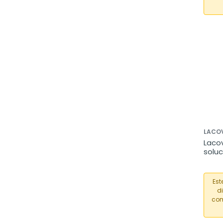
LACO
Lacov
soluc
ml
Est
d
com