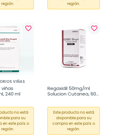
región.
región.
favorite_border
favorite_border
ORIOS VIÑAS
 viñas 
Regaxidil 50mg/ml 
, 240 ml
Solucion Cutanea, 60 
ml
roducto no está
Este producto no está
nible para su
disponible para su
 en este país o
compra en este país o
región.
región.