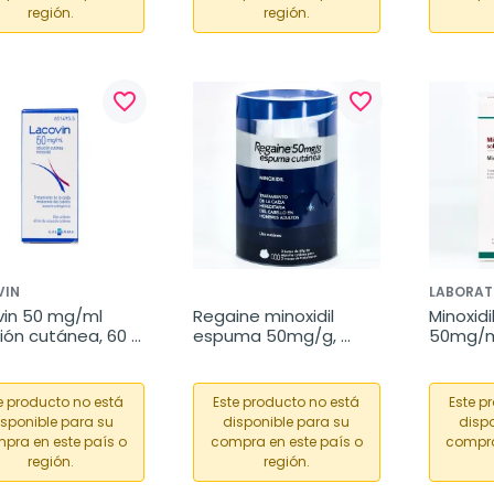
región.
región.
favorite_border
favorite_border
VIN
LABORAT
in 50 mg/ml 
Regaine minoxidil 
Minoxidil
ión cutánea, 60 
espuma 50mg/g, 
50mg/ml
3x60 g
e producto no está
Este producto no está
Este p
isponible para su
disponible para su
dispo
pra en este país o
compra en este país o
compra
región.
región.