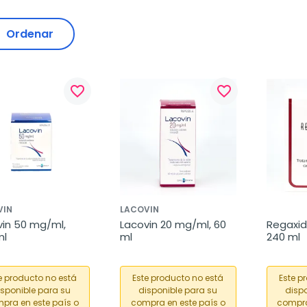
Ordenar
favorite_border
favorite_border
VIN
LACOVIN
in 50 mg/ml, 
Lacovin 20 mg/ml, 60 
Regaxidi
ml
ml
240 ml
e producto no está
Este producto no está
Este p
isponible para su
disponible para su
dispo
pra en este país o
compra en este país o
compra