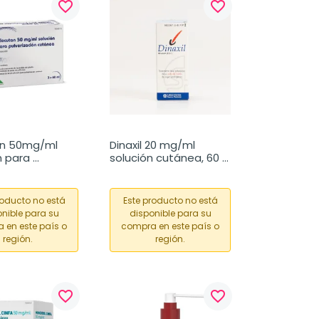
favorite_border
favorite_border
n 50mg/ml 
Dinaxil 20 mg/ml 
 para 
solución cutánea, 60 
ación 
ml
, 3 frascos 
l
roducto no está
Este producto no está
nible para su
disponible para su
 en este país o
compra en este país o
región.
región.
favorite_border
favorite_border