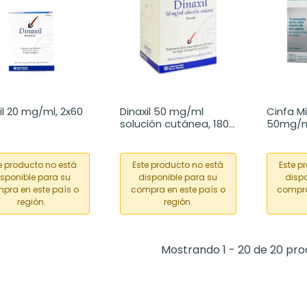
il 20 mg/ml, 2x60 
Dinaxil 50 mg/ml 
Cinfa Min
solución cutánea, 180 
50mg/ml
ml
Cutánea
e producto no está
Este producto no está
Este p
isponible para su
disponible para su
dispo
pra en este país o
compra en este país o
compra
región.
región.
Mostrando 1 - 20 de 20 pr