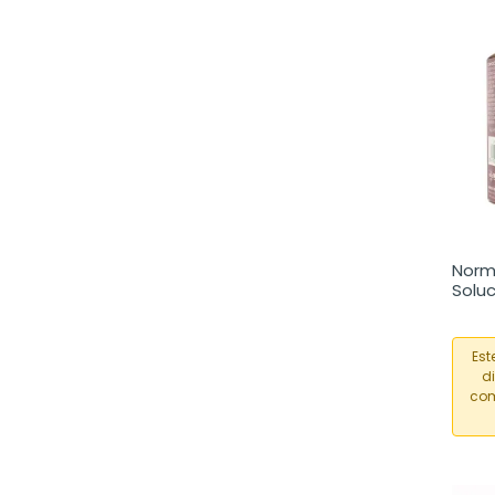
Norm
Solu
90ml
Est
d
com