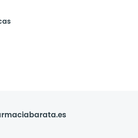
cas
farmaciabarata.es