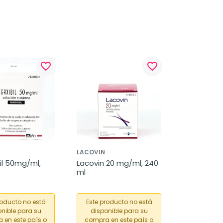
favorite_border
favorite_border
LACOVIN
l 50mg/ml, 
Lacovin 20 mg/ml, 240 
ml
roducto no está
Este producto no está
nible para su
disponible para su
 en este país o
compra en este país o