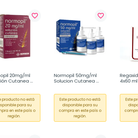
favorite_border
favorite_border
opil 20mg/ml 
Normopil 50mg/ml 
Regaxidi
ción Cutanea 
Solucion Cutanea 
4x60 ml
270ml
e producto no está
Este producto no está
Este p
isponible para su
disponible para su
dispo
pra en este país o
compra en este país o
compra
región.
región.