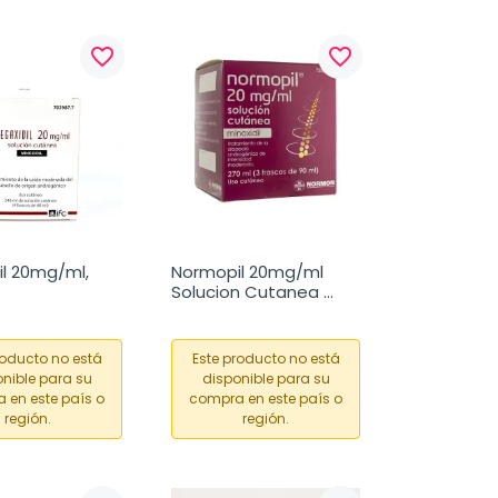
favorite_border
favorite_border
l 20mg/ml, 
Normopil 20mg/ml 
Solucion Cutanea 
270ml
roducto no está
Este producto no está
nible para su
disponible para su
 en este país o
compra en este país o
región.
región.