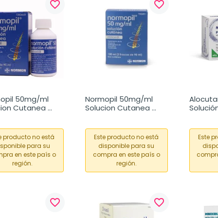
favorite_border
favorite_border
opil 50mg/ml 
Normopil 50mg/ml 
Alocuta
cion Cutanea 
Solucion Cutanea 
Solución
180ml
Pulveriz
Cutánea
de 60 m
e producto no está
Este producto no está
Este p
isponible para su
disponible para su
dispo
pra en este país o
compra en este país o
compra
región.
región.
favorite_border
favorite_border