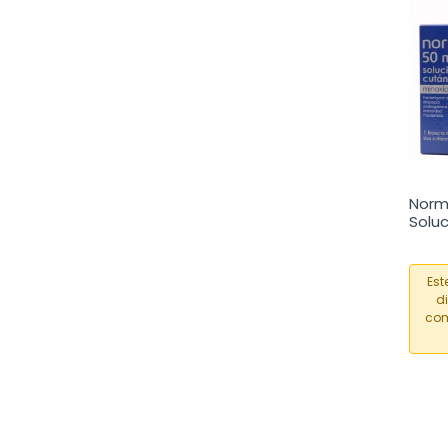
Norm
Solu
90ml
Est
d
com