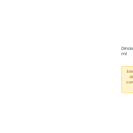
Dinax
ml
Est
d
com