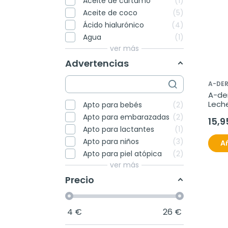
Aceite de cártamo
1
Aceite de coco
5
Ácido hialurónico
4
Agua
1
ver más
Advertencias
A-DE
A-de
Leche
Apto para bebés
2
250 
Apto para embarazadas
2
15,9
Apto para lactantes
1
Apto para niños
3
Añ
Apto para piel atópica
2
ver más
Precio
4
€
26
€