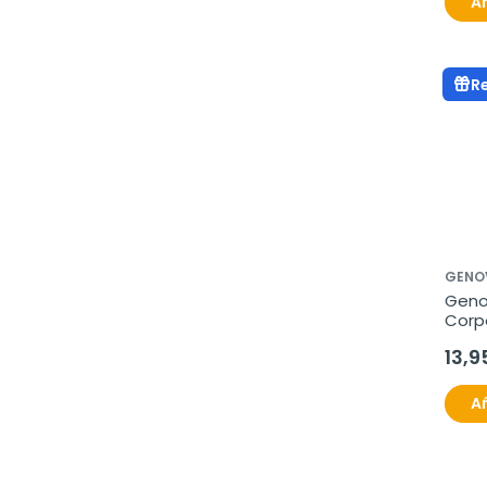
Añ
R
GENO
Geno
Corpo
400 
13,9
Añ