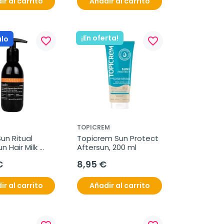
ir al carrito
Añadir al carrito
¡En oferta!
lo
favorite_border
favorite_border
TOPICREM
n Ritual 
Topicrem Sun Protect 
n Hair Milk 
Aftersun, 200 ml
e, 150 ml
€
8,95 €
ir al carrito
Añadir al carrito