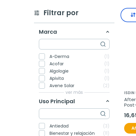
Filtrar por
Marca
A-Derma
1
Acofar
1
Algologie
1
Apivita
1
Avene Solar
2
ver más
ISDIN
After
Uso Principal
Post-
16,6
Antiedad
3
Añ
Bienestar y relajación
11