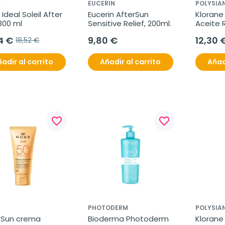
Y
EUCERIN
POLYSIA
 Ideal Soleil After 
Eucerin AfterSun 
Klorane 
300 ml
Sensitive Relief, 200ml.
Aceite 
After Su
4 €
9,80 €
12,30 
18,52 €
Cuerpo,
adir al carrito
Añadir al carrito
Añad
favorite_border
favorite_border
PHOTODERM
POLYSIA
 Sun crema 
Bioderma Photoderm 
Klorane 