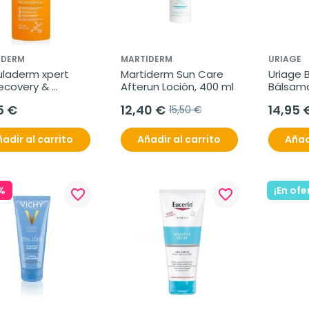
ADERM
MARTIDERM
URIAGE
uladerm xpert 
Martiderm Sun Care 
Uriage B
ecovery & 
Afterun Loción, 400 ml
Bálsamo
ty, 200ml
500 ml
5 €
12,40 €
14,95 
15,50 €
adir al carrito
Añadir al carrito
Añad
%
¡En ofe
favorite_border
favorite_border