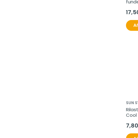
funde
rostr
17,5
SPF50
Añ
SUN 
Rilas
Cool 
spray
7,8