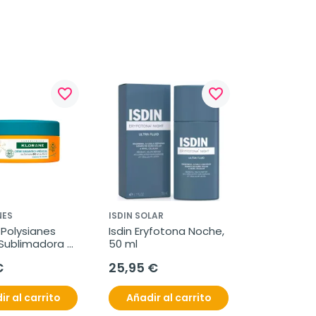
favorite_border
favorite_border
NES
ISDIN SOLAR
Polysianes 
Isdin Eryfotona Noche, 
ublimadora 
50 ml
n Cara y 
€
25,95 €
 200 ml
ir al carrito
Añadir al carrito