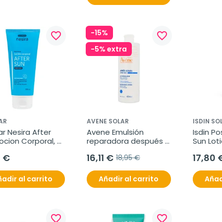
-15%
favorite_border
favorite_border
-5% extra
AR
AVENE SOLAR
ISDIN SO
r Nesira After 
Avene Emulsión 
Isdin Po
ocion Corporal, 
reparadora después 
Sun Loti
ml
del sol, 400ml
0 €
16,11 €
17,80 
18,95 €
adir al carrito
Añadir al carrito
Añad
favorite_border
favorite_border