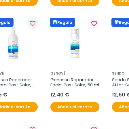
adir al carrito
Añadir al carrito
Añad
egalo
Regalo
Rega
favorite_border
favorite_border
VÉ
GENOVÉ
SENDO
sun Reparador 
Genosun Reparador 
Sendo Su
ral Post Solar, 
Facial Post Solar, 50 ml
After-Su
ml
No- Rins
5 €
12,40 €
12,50 
adir al carrito
Añadir al carrito
Añad