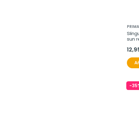
PRIM
SIing
sun r
beau
12,9
Añ
-35