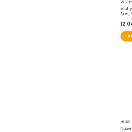
VICH
Vichy
Sun, 
12,0
Añ
NUXE
Nuxe