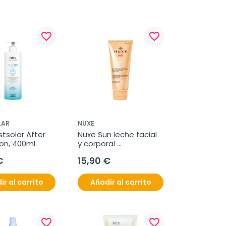
favorite_border
favorite_border
LAR
NUXE
stsolar After 
Nuxe Sun leche facial 
on, 400ml.
y corporal 
refrescante para 
€
15,90 €
después del sol, 200 
ml
ir al carrito
Añadir al carrito
favorite_border
favorite_border