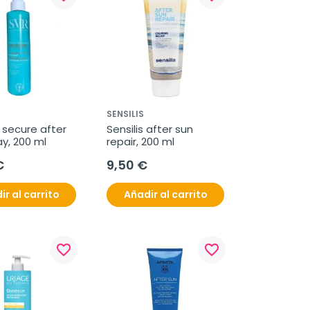
SENSILIS
secure after 
Sensilis after sun 
y, 200 ml
repair, 200 ml
€
9,50 €
ir al carrito
Añadir al carrito
favorite_border
favorite_border