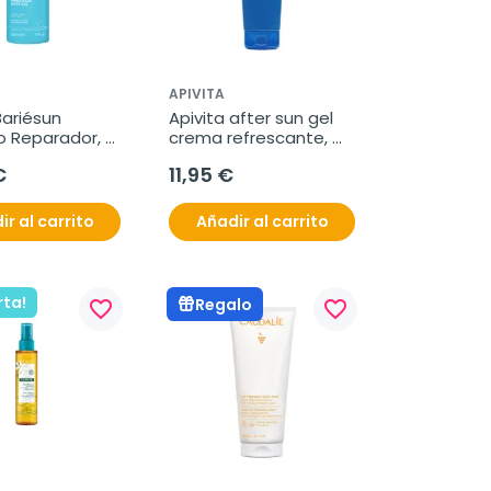
APIVITA
ariésun 
Apivita after sun gel 
 Reparador, 
crema refrescante, 
200 ml
€
11,95 €
ir al carrito
Añadir al carrito
rta!
Regalo
favorite_border
favorite_border