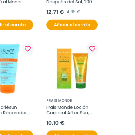
al Monoï, 
Después del Sol, 200 
solar capilar, 
ml
12,71 €
14,95 €
ir al carrito
Añadir al carrito
favorite_border
favorite_border
FRAIS MONDE
ariésun 
Frais Monde Loción 
 Reparador, 
Corporal After Sun, 
200 ml
€
10,10 €