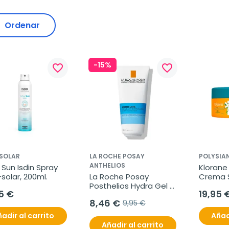
Ordenar
-15%
favorite_border
favorite_border
 SOLAR
LA ROCHE POSAY
POLYSIA
ANTHELIOS
 Sun Isdin Spray 
Klorane 
solar, 200ml.
La Roche Posay 
Crema S
Posthelios Hydra Gel 
After Su
5 €
19,95 
After-Sun, 200ml.
Cuerpo,
8,46 €
9,95 €
adir al carrito
Añad
Añadir al carrito