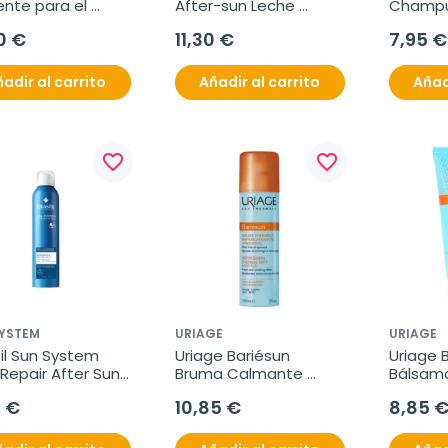
nte para el 
After-sun Leche 
Champú 
o alta protección 
Refrescante, 500 ml
cuidado 
0 €
11,30 €
7,95 €
, 50 ml
200ml
adir al carrito
Añadir al carrito
Añad
favorite_border
favorite_border
SYSTEM
URIAGE
URIAGE
til Sun System 
Uriage Bariésun 
Uriage B
Repair After Sun 
Bruma Calmante 
Bálsamo
, 200 ml
Spray, 150 ml
150 ml
0 €
10,85 €
8,85 