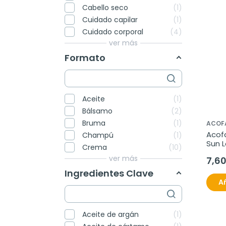
Cabello seco
1
Cuidado capilar
1
Cuidado corporal
4
ver más
Formato
Aceite
1
Bálsamo
2
Bruma
1
ACOF
Acofa
Champú
1
Sun L
Crema
10
200 
ver más
7,6
Ingredientes Clave
Añ
Aceite de argán
1