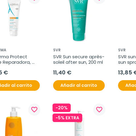
RMA
SVR
SVR
rma Protect 
SVR Sun secure après-
SVR sun 
 Reparadora, 
soleil after sun, 200 ml
sun spra
ml
5 €
11,40 €
13,85 
adir al carrito
Añadir al carrito
Añad
-20%
favorite_border
favorite_border
-5% EXTRA