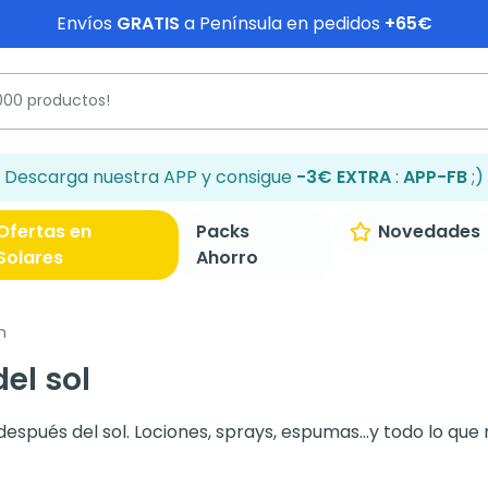
Envíos
GRATIS
a Península en pedidos
+65€
Descarga nuestra APP y consigue
-3€ EXTRA
:
APP-FB
;)
Ofertas en
Packs
Novedades
Solares
Ahorro
n
el sol
spués del sol. Lociones, sprays, espumas...y todo lo que 