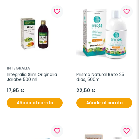
favorite_border
favorite_border
INTEGRALIA
Integralia Slim Originalia 
Prisma Natural Reto 25 
Jarabe 500 ml
días, 500ml
17,95 €
22,50 €
Añadir al carrito
Añadir al carrito
favorite_border
favorite_border