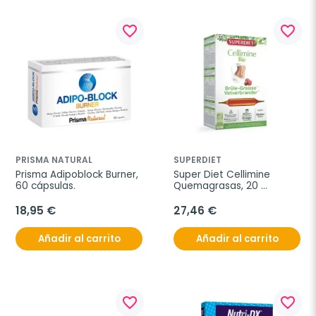
favorite_border
favorite_border
PRISMA NATURAL
SUPERDIET
Prisma Adipoblock Burner, 
Super Diet Cellimine 
60 cápsulas.
Quemagrasas, 20 
ampollas bio.
18,95 €
27,46 €
Añadir al carrito
Añadir al carrito
favorite_border
favorite_border