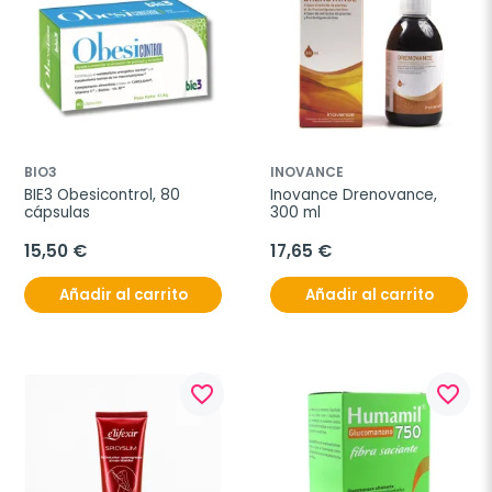
BIO3
INOVANCE
BIE3 Obesicontrol, 80 
Inovance Drenovance, 
cápsulas
300 ml
15,50 €
17,65 €
Añadir al carrito
Añadir al carrito
favorite_border
favorite_border