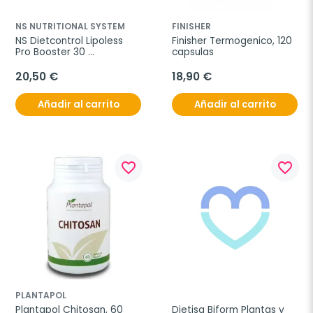
NS NUTRITIONAL SYSTEM
FINISHER
NS Dietcontrol Lipoless 
Finisher Termogenico, 120 
Pro Booster 30 
capsulas
comprimidos Bicapa
20,50 €
18,90 €
Añadir al carrito
Añadir al carrito
favorite_border
favorite_border
PLANTAPOL
Plantapol Chitosan, 60 
Dietisa Biform Plantas y 