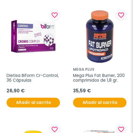
favorite_border
favorite_border
MEGA PLUS
Dietisa Biform Cr-Control, 
Mega Plus Fat Burner, 200 
36 Cápsulas
comprimidos de 1,8 gr.
26,90 €
35,59 €
Añadir al carrito
Añadir al carrito
favorite_border
favorite_border