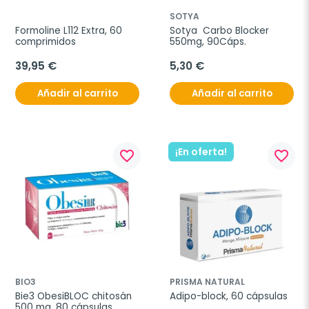
SOTYA
Formoline L112 Extra, 60 
Sotya  Carbo Blocker 
comprimidos
550mg, 90Cáps.
39,95 €
5,30 €
Añadir al carrito
Añadir al carrito
¡En oferta!
favorite_border
favorite_border
BIO3
PRISMA NATURAL
Bie3 ObesiBLOC chitosán 
Adipo-block, 60 cápsulas
500 mg, 80 cápsulas