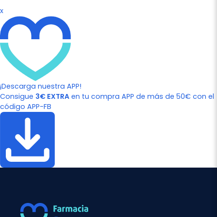
x
¡Descarga nuestra APP!
Consigue
3€ EXTRA
en tu compra APP de más de 50€ con el
código APP-FB