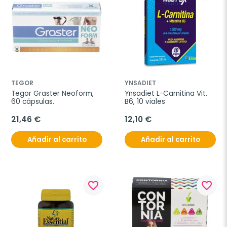
TEGOR
YNSADIET
Tegor Graster Neoform, 
Ynsadiet L-Carnitina Vit. 
60 cápsulas.
B6, 10 viales
21,46 €
12,10 €
Añadir al carrito
Añadir al carrito
favorite_border
favorite_border