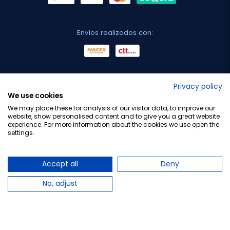
Envíos realizados con:
No lo decimos nosotros...
Privacy policy
We use cookies
¡Tu opinión es importante!
We may place these for analysis of our visitor data, to improve our
website, show personalised content and to give you a great website
experience. For more information about the cookies we use open the
settings.
Copyright © 2010-2026 Farmacia Barata S.L. Todos los
derechos reservados.
Accept all
Deny
No, adjust