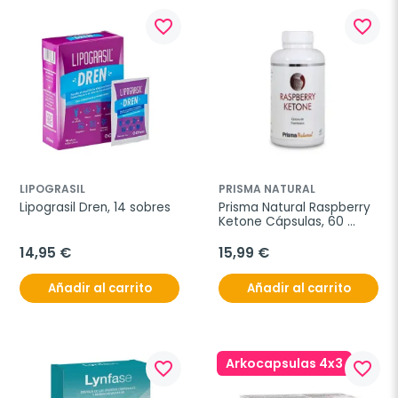
favorite_border
favorite_border
LIPOGRASIL
PRISMA NATURAL
Lipograsil Dren, 14 sobres
Prisma Natural Raspberry 
Ketone Cápsulas, 60 
cápsulas
14,95 €
15,99 €
Añadir al carrito
Añadir al carrito
Arkocapsulas 4x3
favorite_border
favorite_border