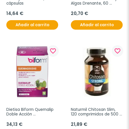
cápsulas
Algas Drenante, 60 
Cápsulas
14,64 €
20,70 €
Añadir al carrito
Añadir al carrito
favorite_border
favorite_border
Dietisa Biform Quemalip 
Naturmil Chitosan Slim, 
Doble Acción 
120 comprimidos de 500 
Quemagrasas, 60 
mg.
cápsulas
34,13 €
21,89 €