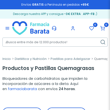
Envíos
GRATIS
a Península en pedidos
+65€
Descarga nuestra APP y consigue
-3€ EXTRA
:
APP-FB
;)
0
0
menu
Inicio
Dietética y Nutrición
Pastillas para Adelgazar
Quemagr
Productos y Pastillas Quemagrasas
Bloqueadores de carbohidratos que impiden la
incorporación de azúcares a la dieta. Aquí
en
farmaciabarata
con envíos
24 horas
.