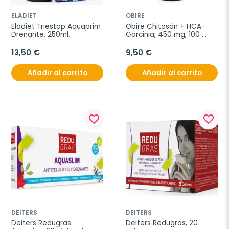
ELADIET
OBIRE
Eladiet Triestop Aquaprim 
Obire Chitosán + HCA–
Drenante, 250ml.
Garcinia, 450 mg, 100 
cápsulas
13,50 €
9,50 €
Añadir al carrito
Añadir al carrito
favorite_border
favorite_border
DEITERS
DEITERS
Deiters Redugras 
Deiters Redugras, 20 