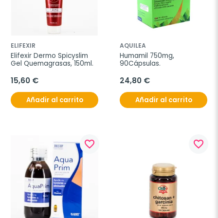
ELIFEXIR
AQUILEA
Elifexir Dermo Spicyslim 
Humamil 750mg, 
Gel Quemagrasas, 150ml.
90Cápsulas.
15,60 €
24,80 €
Añadir al carrito
Añadir al carrito
favorite_border
favorite_border