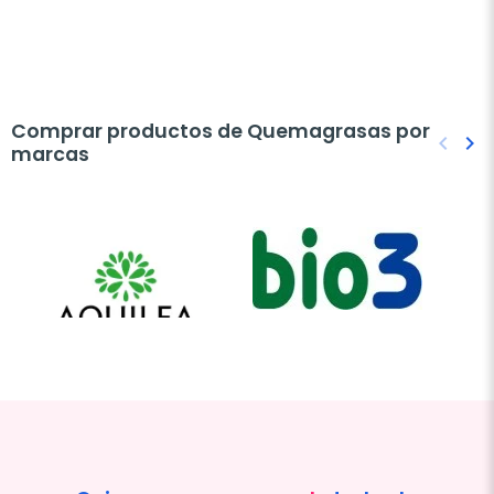
Comprar productos de Quemagrasas por
keyboard_arrow_left
keyboard_arrow_right
marcas
Anteri
Sig