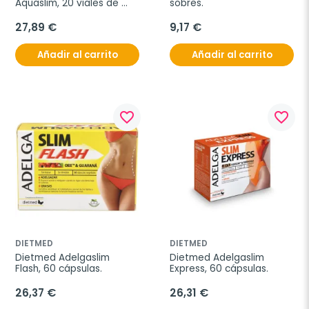
Aquaslim, 20 viales de 
sobres.
10ml.
27,89 €
9,17 €
Añadir al carrito
Añadir al carrito
favorite_border
favorite_border
DIETMED
DIETMED
Dietmed Adelgaslim 
Dietmed Adelgaslim 
Flash, 60 cápsulas.
Express, 60 cápsulas.
26,37 €
26,31 €