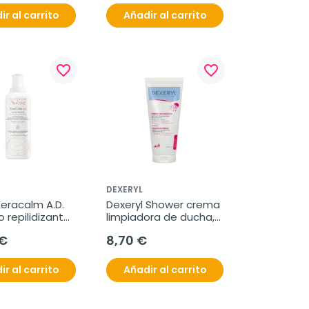
ir al carrito
Añadir al carrito
favorite_border
favorite_border
DEXERYL
eracalm A.D. 
Dexeryl Shower crema 
repilidizante, 
limpiadora de ducha, 
200 ml
 €
8,70 €
ir al carrito
Añadir al carrito