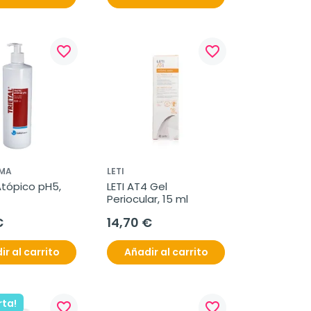
favorite_border
favorite_border
MA
LETI
Atópico pH5, 
LETI AT4 Gel 
Periocular, 15 ml
€
14,70 €
ir al carrito
Añadir al carrito
rta!
favorite_border
favorite_border