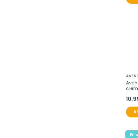
AVEN
Aven
crem
10,9
Añ
¡En 