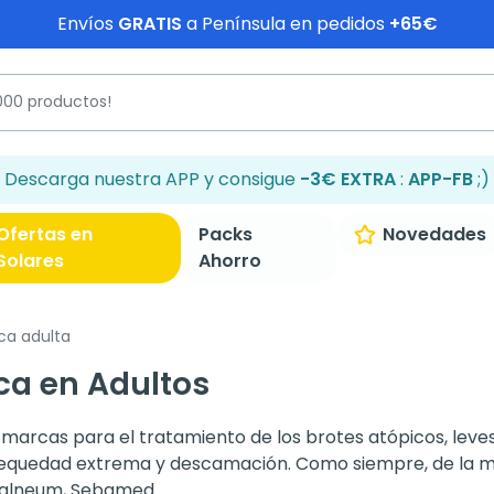
Envíos
GRATIS
a Península en pedidos
+65€
Descarga nuestra APP y consigue
-3€ EXTRA
:
APP-FB
;)
Ofertas en
Packs
Novedades
Solares
Ahorro
ica adulta
ca en Adultos
arcas para el tratamiento de los brotes atópicos, leves
 sequedad extrema y descamación. Como siempre, de la 
alneum, Sebamed...