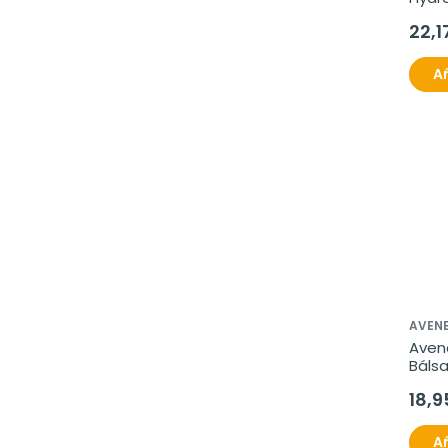
22,1
Añ
AVEN
Aven
Báls
18,9
Añ