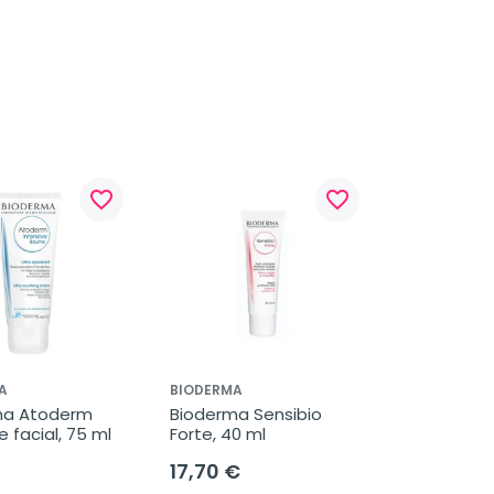
favorite_border
favorite_border
A
BIODERMA
a Atoderm 
Bioderma Sensibio 
e facial, 75 ml
Forte, 40 ml
17,70 €