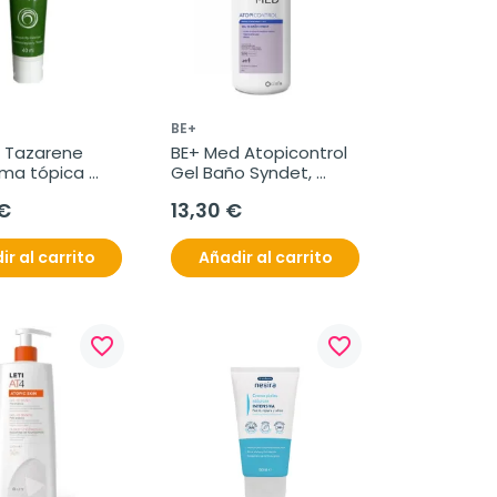
BE+
Tazarene 
BE+ Med Atopicontrol 
ema tópica 
Gel Baño Syndet, 
rasas 
400ml
€
13,30 €
s, 40 ml
ir al carrito
Añadir al carrito
favorite_border
favorite_border