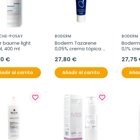
OCHE-POSAY
BODERM
BODERM
ar baume light 
Boderm Tazarene 
Boderm 
M, 400 ml
0,05% crema tópica 
0,1% cr
pielseca, 75 ml
pieles g
50 €
27,80 €
27,75 
acneica
adir al carrito
Añadir al carrito
Añad
favorite_border
favorite_border