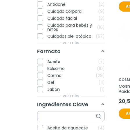
Antiacné
2
Añ
Cuidado corporal
9
Cuidado facial
3
Cuidado para bebés y
16
niños
Cuidados piel atópica
57
ver más
Formato
Aceite
7
Bálsamo
10
Crema
29
COSM
Gel
11
Cosme
Jabón
1
Paida
ver más
Duch
20,
Ingredientes Clave
Añ
Aceite de aguacate
4