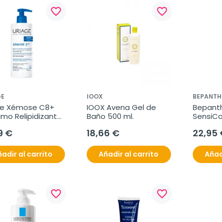
favorite_border
favorite_border
GE
IOOX
BEPANTH
ge Xémose C8+ 
IOOX Avena Gel de 
Bepanth
mo Relipidizante 
Baño 500 ml.
SensiCo
picor, 500 ml
400 ml
9 €
18,66 €
22,95 
adir al carrito
Añadir al carrito
Añad
favorite_border
favorite_border