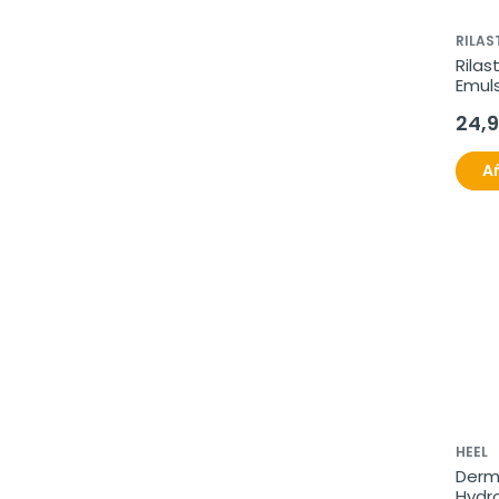
RILAS
Rilast
Emuls
Hidra
24,
Seca
Añ
HEEL
Derm
Hydro