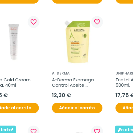
favorite_border
favorite_border
E
A-DERMA
UNIPHAR
e Cold Cream 
A-Derma Exomega 
Trietal 
a, 40ml
Control Aceite 
500ml.
Limpiador 
5 €
12,30 €
17,75 
Antirascado, 500 ml
adir al carrito
Añadir al carrito
Añad
oferta!
¡En ofe
favorite_border
favorite_border