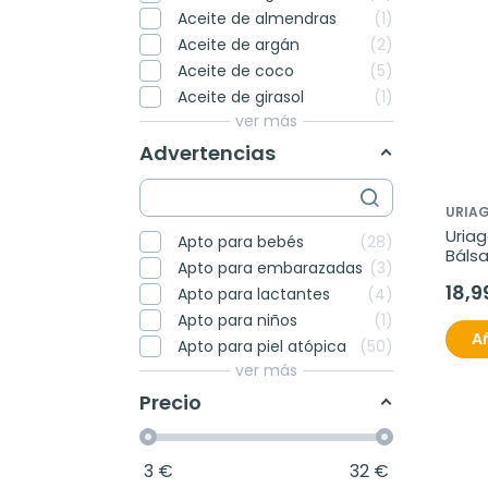
Aceite de almendras
1
Aceite de argán
2
Aceite de coco
5
Aceite de girasol
1
ver más
Advertencias
URIA
Uria
Apto para bebés
28
Bálsa
Apto para embarazadas
3
Anti-
18,9
Apto para lactantes
4
Apto para niños
1
Añ
Apto para piel atópica
50
ver más
Precio
3
€
32
€