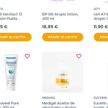
TIL
LETI
il Xerolact 12 
IDP MS Atopic lotion, 
Leti AT4
ión Fluida 
400 ml
Atopic S
tante Pieles muy 
95 €
18,95 €
11,90 €
s, 400ml
adir al carrito
Añadir al carrito
Añad
favorite_border
favorite_border
MEDIGEL
EUCERIN
aveel Pure 
Medigel Aceite de 
Eucerin 
, 200 ml
oliva baño y ducha, 
loción, 