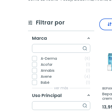
Filtrar por
Marca
A-Derma
6
Acofar
1
Annabis
1
Avene
4
Babé
1
ver más
BEPA
Bepa
Uso Principal
crem
13,9