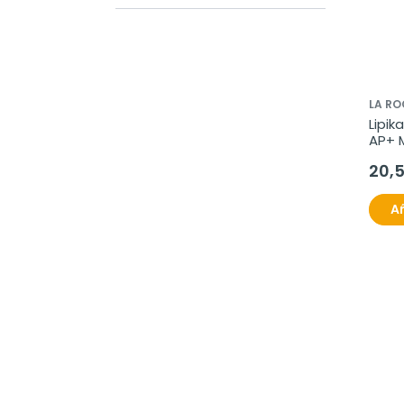
LA R
Lipik
AP+ 
20,
Añ