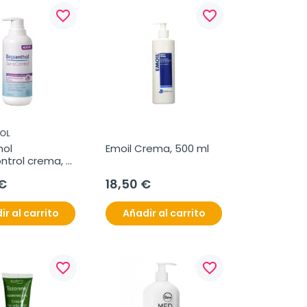
favorite_border
favorite_border
OL
ol 
Emoil Crema, 500 ml
ntrol crema, 
€
18,50 €
ir al carrito
Añadir al carrito
favorite_border
favorite_border