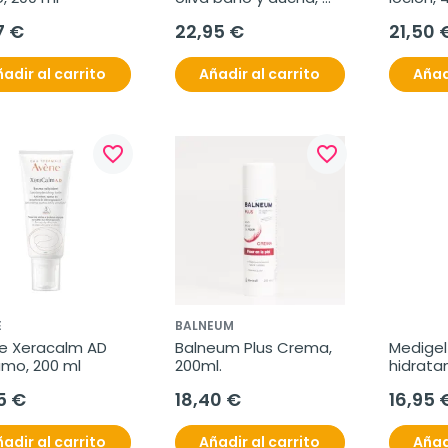
400 ml
7 €
22,95 €
21,50 
adir al carrito
Añadir al carrito
Añad
favorite_border
favorite_border
E
BALNEUM
e Xeracalm AD 
Balneum Plus Crema, 
Medigel
amo, 200 ml
200ml.
hidratan
250ml.
5 €
18,40 €
16,95 
adir al carrito
Añadir al carrito
Añad