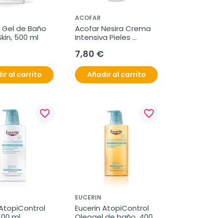
ACOFAR
 Gel de Baño 
Acofar Nesira Crema 
kin, 500 ml
Intensiva Pieles 
Atópicas, 150 ml
7,80 €
ir al carrito
Añadir al carrito
favorite_border
favorite_border
EUCERIN
AtopiControl 
Eucerin AtopiControl 
400 ml
Oleogel de baño, 400 