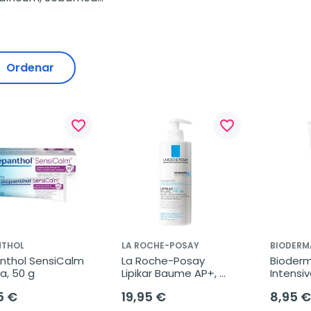
Ordenar
favorite_border
favorite_border
NTHOL
LA ROCHE-POSAY
BIODERM
nthol SensiCalm 
La Roche-Posay 
Bioderm
a, 50 g
Lipikar Baume AP+, 
Intensiv
400ml.
5 €
19,95 €
8,95 €