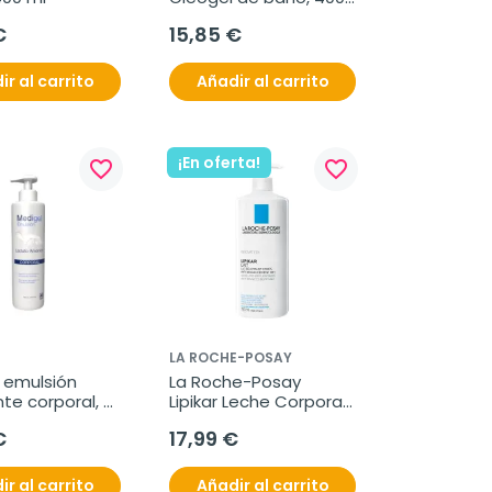
ml
€
15,85 €
ir al carrito
Añadir al carrito
¡En oferta!
favorite_border
favorite_border
LA ROCHE-POSAY
 emulsión 
La Roche-Posay 
te corporal, 
Lipikar Leche Corporal, 
750ml.
€
17,99 €
ir al carrito
Añadir al carrito