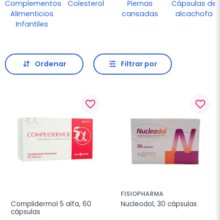
Complementos
Colesterol
Piernas
Cápsulas de
Alimenticios
cansadas
alcachofa
Infantiles
Ordenar
Filtrar por
favorite_border
favorite_border
FISIOPHARMA
Complidermol 5 alfa, 60 
Nucleodol, 30 cápsulas
cápsulas