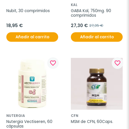
KAL
Nubit, 30 comprimidos
GABA Kal, 750mg. 90 
comprimidos
18,95 €
27,30 €
27,35 €
Añadir al carrito
Añadir al carrito
favorite_border
favorite_border
NUTERGIA
CFN
Nutergia Vectiseren, 60 
MSM de CFN, 60Caps.
cápsulas