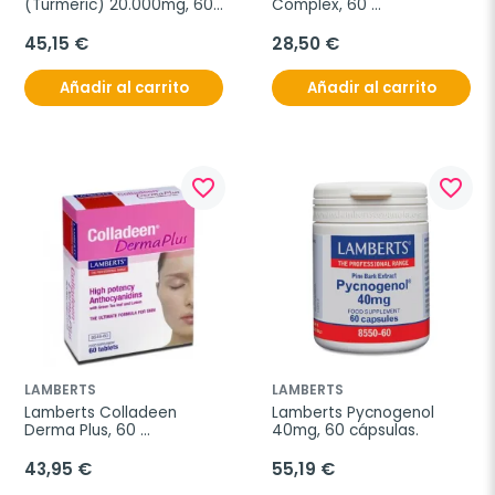
(Turmeric) 20.000mg, 60 
Complex, 60 
comp
comprimidos.
45,15 €
28,50 €
Añadir al carrito
Añadir al carrito
favorite_border
favorite_border
LAMBERTS
LAMBERTS
Lamberts Colladeen 
Lamberts Pycnogenol 
Derma Plus, 60 
40mg, 60 cápsulas.
comprimidos.
43,95 €
55,19 €