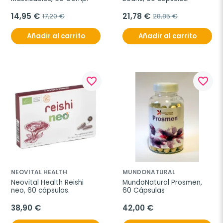
14,95 €
21,78 €
17,20 €
28,85 €
Añadir al carrito
Añadir al carrito
favorite_border
favorite_border
NEOVITAL HEALTH
MUNDONATURAL
Neovital Health Reishi 
MundoNatural Prosmen, 
neo, 60 cápsulas.
60 Cápsulas
38,90 €
42,00 €