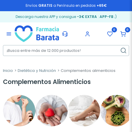
Envíos
GRATIS
a Península en pedidos
+65€
Descarga nuestra APP y consigue
-3€ EXTRA
:
APP-FB
;)
0
0
menu
Inicio
Dietética y Nutrición
Complementos alimenticios
Complementos Alimenticios