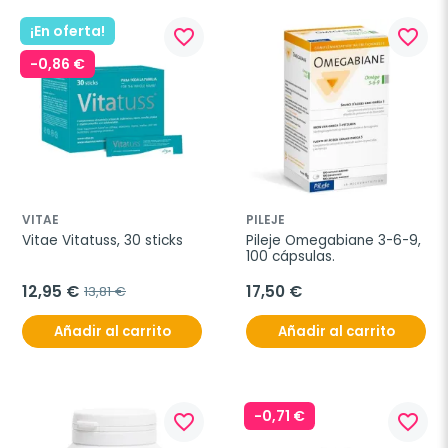
¡En oferta!
favorite_border
favorite_border
-0,86 €
VITAE
PILEJE
Vitae Vitatuss, 30 sticks
Pileje Omegabiane 3-6-9, 
100 cápsulas.
12,95 €
17,50 €
13,81 €
Añadir al carrito
Añadir al carrito
-0,71 €
favorite_border
favorite_border