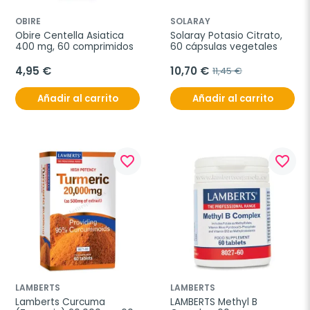
OBIRE
SOLARAY
Obire Centella Asiatica 
Solaray Potasio Citrato, 
400 mg, 60 comprimidos
60 cápsulas vegetales
4,95 €
10,70 €
11,45 €
Añadir al carrito
Añadir al carrito
favorite_border
favorite_border
LAMBERTS
LAMBERTS
Lamberts Curcuma 
LAMBERTS Methyl B 