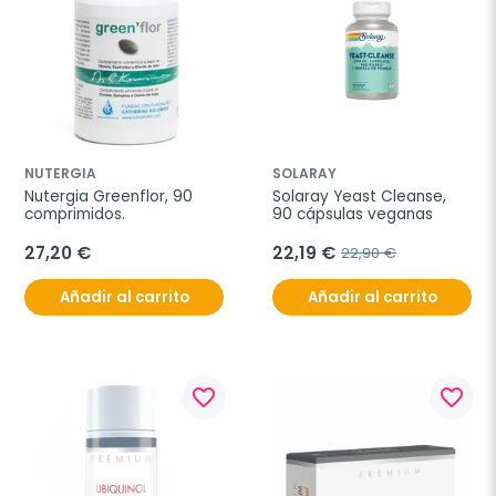
NUTERGIA
SOLARAY
Nutergia Greenflor, 90 
Solaray Yeast Cleanse, 
comprimidos.
90 cápsulas veganas
27,20 €
22,19 €
22,90 €
Añadir al carrito
Añadir al carrito
favorite_border
favorite_border