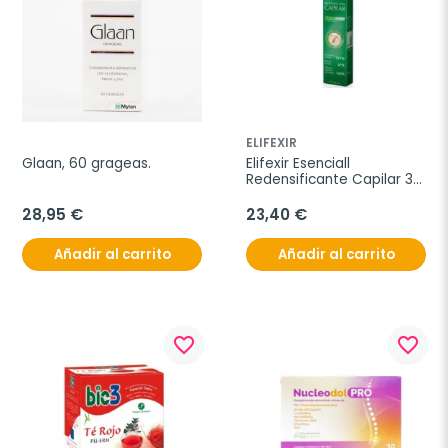
ELIFEXIR
Glaan, 60 grageas.
Elifexir Esenciall 
Redensificante Capilar 30 
Capsulas
28,95 €
23,40 €
Añadir al carrito
Añadir al carrito
favorite_border
favorite_border