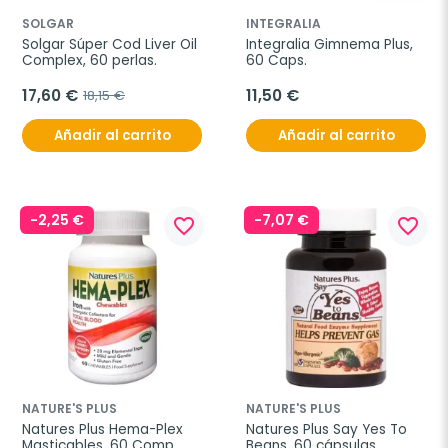
SOLGAR
INTEGRALIA
Solgar Súper Cod Liver Oil 
Integralia Gimnema Plus, 
Complex, 60 perlas.
60 Caps.
17,60 €
11,50 €
18,15 €
Añadir al carrito
Añadir al carrito
-2,25 €
-7,07 €
favorite_border
favorite_border
NATURE'S PLUS
NATURE'S PLUS
Natures Plus Hema-Plex 
Natures Plus Say Yes To 
Masticables, 60 Comp.
Beans, 60 cápsulas.