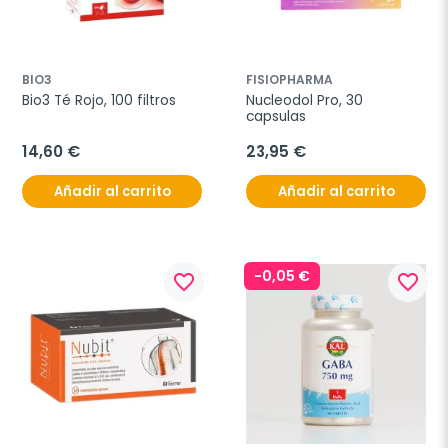
BIO3
FISIOPHARMA
Bio3 Té Rojo, 100 filtros
Nucleodol Pro, 30 
capsulas
14,60 €
23,95 €
Añadir al carrito
Añadir al carrito
-0,05 €
favorite_border
favorite_border