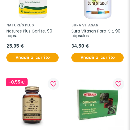
NATURE'S PLUS
SURA VITASAN
Natures Plus Garlite. 90 
Sura Vitasan Para-Sit, 90 
caps.
cápsulas
25,95 €
34,50 €
Añadir al carrito
Añadir al carrito
-0,55 €
favorite_border
favorite_border