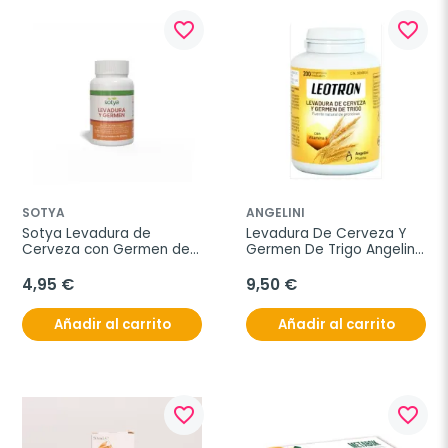
favorite_border
favorite_border
SOTYA
ANGELINI
Sotya Levadura de 
Levadura De Cerveza Y 
Cerveza con Germen de 
Germen De Trigo Angelini, 
Trigo, 225 comprimidos
200 Comp.
4,95 €
9,50 €
Añadir al carrito
Añadir al carrito
favorite_border
favorite_border