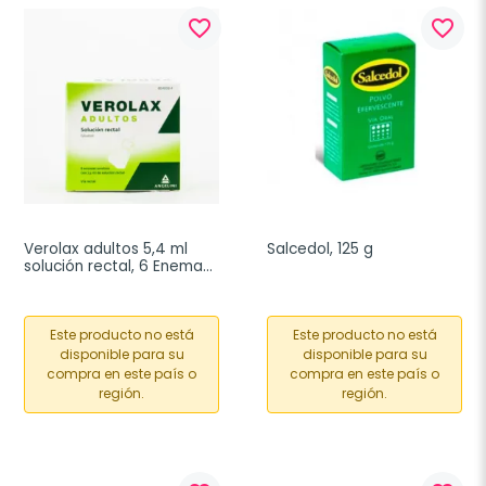
favorite_border
favorite_border
Verolax adultos 5,4 ml 
Salcedol, 125 g
solución rectal, 6 Enemas 
x 7,5ml
Este producto no está
Este producto no está
disponible para su
disponible para su
compra en este país o
compra en este país o
región.
región.