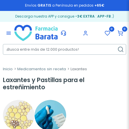
Envíos
GRATIS
a Península en pedidos
+65€
Descarga nuestra APP y consigue
-3€ EXTRA
:
APP-FB
;)
0
0
menu
Inicio
Medicamentos sin receta
Laxantes
Laxantes y Pastillas para el
estreñimiento