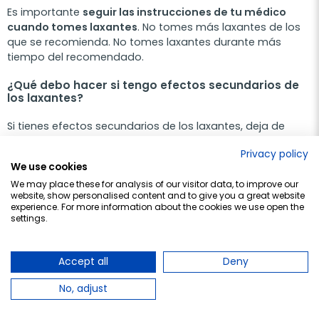
Es importante
seguir las instrucciones de tu médico
cuando tomes laxantes
. No tomes más laxantes de los
que se recomienda. No tomes laxantes durante más
tiempo del recomendado.
¿Qué debo hacer si tengo efectos secundarios de
los laxantes?
Si tienes efectos secundarios de los laxantes, deja de
tomarlo inmediatamente y consulta con tu médico.
Privacy policy
We use cookies
x
We may place these for analysis of our visitor data, to improve our
website, show personalised content and to give you a great website
experience. For more information about the cookies we use open the
settings.
Accept all
Deny
No, adjust
¡Descarga nuestra APP!
Consigue
3€ EXTRA
en tu compra APP de más de 50€ con el