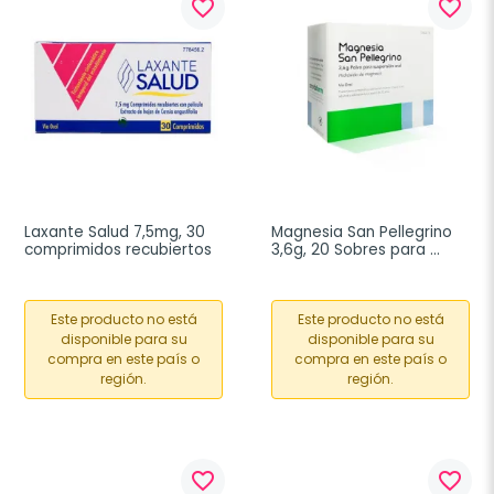
favorite_border
favorite_border
Laxante Salud 7,5mg, 30 
Magnesia San Pellegrino 
comprimidos recubiertos
3,6g, 20 Sobres para 
suspensión oral
Este producto no está
Este producto no está
disponible para su
disponible para su
compra en este país o
compra en este país o
región.
región.
favorite_border
favorite_border