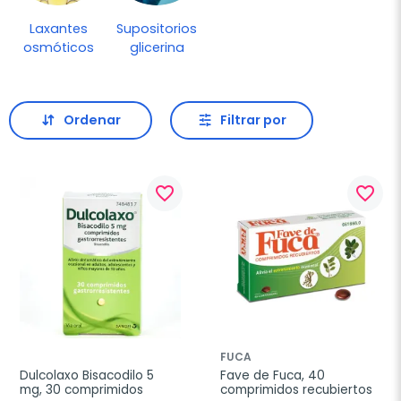
Laxantes
Supositorios
osmóticos
glicerina
Ordenar
Filtrar por
favorite_border
favorite_border
FUCA
Dulcolaxo Bisacodilo 5 
Fave de Fuca, 40 
mg, 30 comprimidos
comprimidos recubiertos