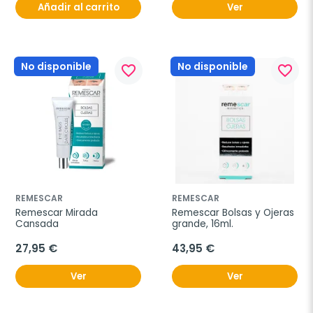
Añadir al carrito
Ver
No disponible
No disponible
favorite_border
favorite_border
REMESCAR
REMESCAR
Remescar Mirada 
Remescar Bolsas y Ojeras 
Cansada
grande, 16ml.
27,95 €
43,95 €
Ver
Ver