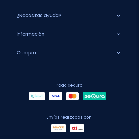
expand_more
¿Necesitas ayuda?
expand_more
Información
expand_more
Compra
Pago seguro:
Envíos realizados con: