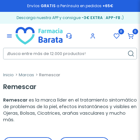
Envíos
GRATIS
a Península en pedidos
+65€
Descarga nuestra APP y consigue
-3€ EXTRA
:
APP-FB
;)
0
0
menu
Inicio
Marcas
Remescar
Remescar
Remescar
es la marca líder en el tratamiento sintomático
de problemas de la piel, efectos instantáneos y visibles en
Ojeras, Bolsas, Cicatrices, arañas vasculares y mucho
más.