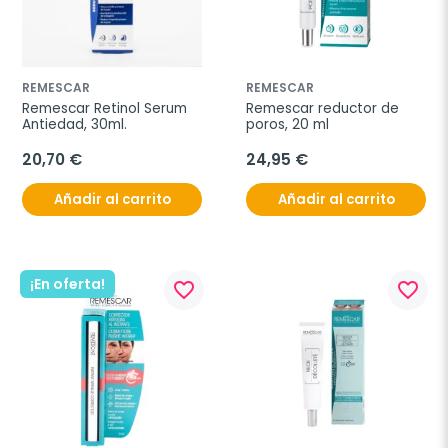
REMESCAR
REMESCAR
Remescar Retinol Serum 
Remescar reductor de 
Antiedad, 30ml.
poros, 20 ml
20,70 €
24,95 €
Añadir al carrito
Añadir al carrito
¡En oferta!
favorite_border
favorite_border