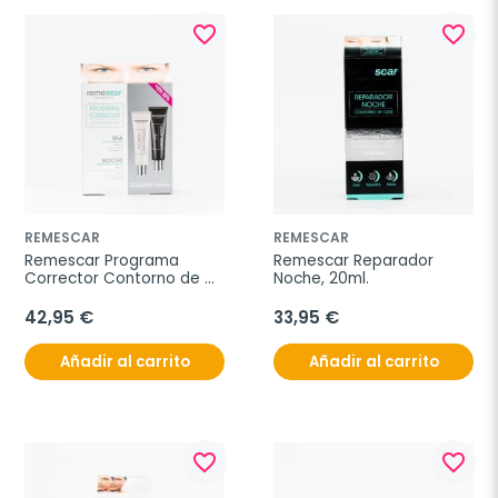
favorite_border
favorite_border
REMESCAR
REMESCAR
Remescar Programa 
Remescar Reparador 
Corrector Contorno de 
Noche, 20ml.
Ojos, 2X8ml.
42,95 €
33,95 €
Añadir al carrito
Añadir al carrito
favorite_border
favorite_border