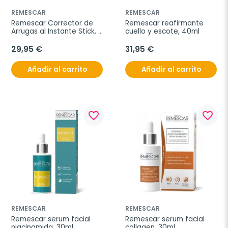
REMESCAR
REMESCAR
Remescar Corrector de 
Remescar reafirmante 
Arrugas al Instante Stick, 
cuello y escote, 40ml
4ml.
29,95 €
31,95 €
Añadir al carrito
Añadir al carrito
favorite_border
favorite_border
REMESCAR
REMESCAR
Remescar serum facial 
Remescar serum facial 
niacinamida, 30ml
collagen, 30ml