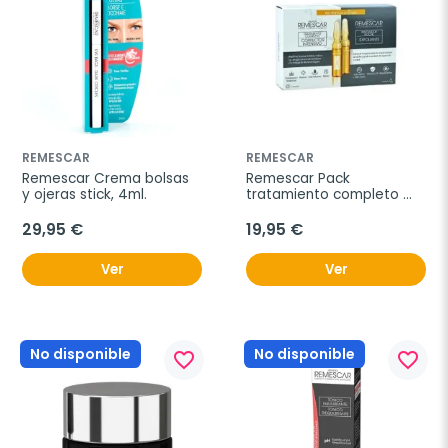
REMESCAR
REMESCAR
Remescar Crema bolsas 
Remescar Pack 
y ojeras stick, 4ml.
tratamiento completo 
corrector + exfoliante 
renovador, 5+5 ampollas
29,95 €
19,95 €
Ver
Ver
No disponible
No disponible
favorite_border
favorite_border