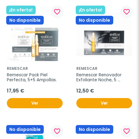
¡En oferta!
¡En oferta!
favorite_border
favorite_border
No disponible
No disponible
REMESCAR
REMESCAR
Remescar Pack Piel 
Remescar Renovador 
Perfecta, 5+5 Ampollas.
Exfoliante Noche, 5 
Ampollas.
17,95 €
12,50 €
Ver
Ver
No disponible
No disponible
favorite_border
favorite_border