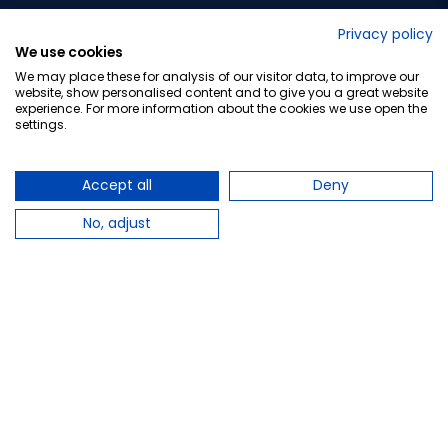
No lo decimos nosotros...
Privacy policy
We use cookies
¡Tu opinión es importante!
We may place these for analysis of our visitor data, to improve our
website, show personalised content and to give you a great website
experience. For more information about the cookies we use open the
settings.
Copyright © 2010-2026 Farmacia Barata S.L. Todos los
derechos reservados.
Accept all
Deny
No, adjust