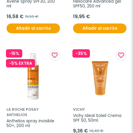
Avene Spray SPF30, 200 
Heliocare Advanced gel 
ml
SPF50, 250 ml
16,58 €
19,95 €
19,50 €
Añadir al carrito
Añadir al carrito
-15%
-35%
favorite_border
favorite_border
-5% EXTRA
LA ROCHE POSAY
VICHY
ANTHELIOS
Vichy Ideal Soleil Crema 
SPF 50, 50ml.
Anthelios spray invisible 
50+, 200 ml
9,36 €
14,40 €