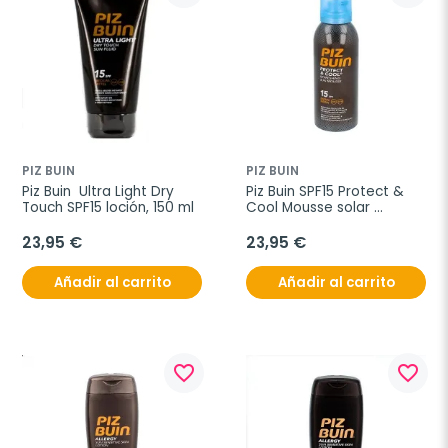
PIZ BUIN
PIZ BUIN
Piz Buin  Ultra Light Dry 
Piz Buin SPF15 Protect & 
Touch SPF15 loción, 150 ml
Cool Mousse solar 
refrescante, 150 ml
23,95 €
23,95 €
Añadir al carrito
Añadir al carrito
favorite_border
favorite_border