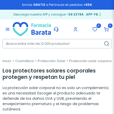
Envíos
GRATIS
a Península en pedidos
+65€
Descarga nuestra APP y consigue
-3€ EXTRA
:
APP-FB
;)
0
0
menu
Inicio
Cosmética
Protección Solar
Protección solar corporal
Los protectores solares corporales
protegen y respetan tu piel
La protección solar corporal no es solo un complemento;
es una necesidad. Escoger el producto adecuado te
defiende de los daños UVA y UVB, previniendo el
envejecimiento prematuro y el riesgo de problemas
cutáneos.