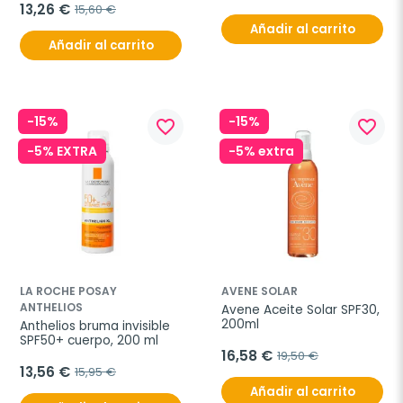
13,26 €
15,60 €
Añadir al carrito
Añadir al carrito
-15%
-15%
favorite_border
favorite_border
-5% EXTRA
-5% extra
LA ROCHE POSAY
AVENE SOLAR
ANTHELIOS
Avene Aceite Solar SPF30, 
200ml
Anthelios bruma invisible 
SPF50+ cuerpo, 200 ml
16,58 €
19,50 €
13,56 €
15,95 €
Añadir al carrito