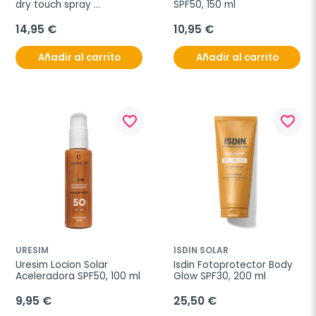
dry touch spray 
SPF50, 150 ml
transparente SPF50, 200 
ml
14,95 €
10,95 €
Añadir al carrito
Añadir al carrito
favorite_border
favorite_border
URESIM
ISDIN SOLAR
Uresim Locion Solar 
Isdin Fotoprotector Body 
Aceleradora SPF50, 100 ml
Glow SPF30, 200 ml
9,95 €
25,50 €