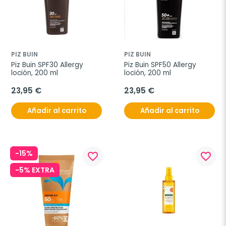
PIZ BUIN
PIZ BUIN
Piz Buin SPF30 Allergy 
Piz Buin SPF50 Allergy 
loción, 200 ml
loción, 200 ml
23,95 €
23,95 €
Añadir al carrito
Añadir al carrito
-15%
favorite_border
favorite_border
-5% EXTRA