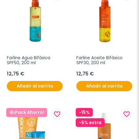
Farline Agua Bifásica 
Farline Aceite Bifásico 
SPF50, 200 ml
SPF30, 200 ml
12,75 €
12,75 €
Añadir al carrito
Añadir al carrito
-15%
¡Pack Ahorro!
favorite_border
favorite_border
-5% extra