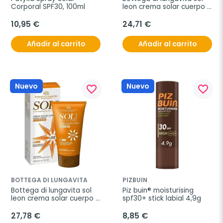
Corporal SPF30, 100ml
leon crema solar cuerpo 
spf30 150ml
10,95 €
24,71 €
Añadir al carrito
Añadir al carrito
Nuevo
Nuevo
favorite_border
favorite_border
BOTTEGA DI LUNGAVITA
PIZBUIN
Bottega di lungavita sol 
Piz buin® moisturising 
leon crema solar cuerpo 
spf30+ stick labial 4,9g
spf50+ 150ml
27,78 €
8,85 €