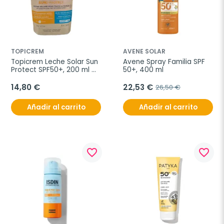
TOPICREM
AVENE SOLAR
Topicrem Leche Solar Sun 
Avene Spray Familia SPF 
Protect SPF50+, 200 ml 
50+, 400 ml
con regalo
14,80 €
22,53 €
26,50 €
Añadir al carrito
Añadir al carrito
favorite_border
favorite_border