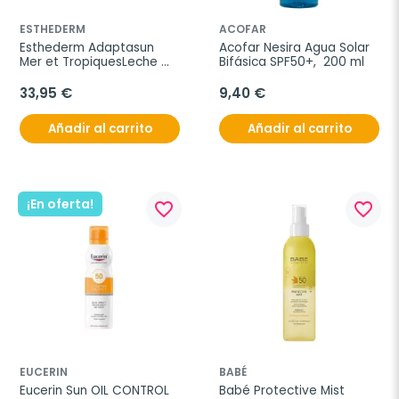
ESTHEDERM
ACOFAR
Esthederm Adaptasun 
Acofar Nesira Agua Solar 
Mer et TropiquesLeche 
Bifásica SPF50+,  200 ml
Corporal Fuerte, 200 ml
33,95 €
9,40 €
Añadir al carrito
Añadir al carrito
¡En oferta!
favorite_border
favorite_border
EUCERIN
BABÉ
Eucerin Sun OIL CONTROL 
Babé Protective Mist 