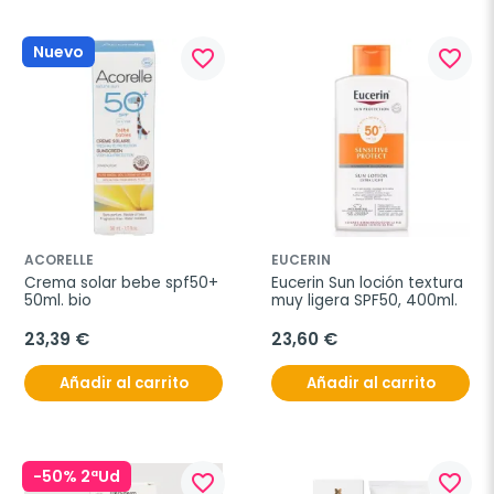
Nuevo
favorite_border
favorite_border
ACORELLE
EUCERIN
Crema solar bebe spf50+ 
Eucerin Sun loción textura 
50ml. bio
muy ligera SPF50, 400ml.
23,39 €
23,60 €
Añadir al carrito
Añadir al carrito
-50% 2ªUd
favorite_border
favorite_border