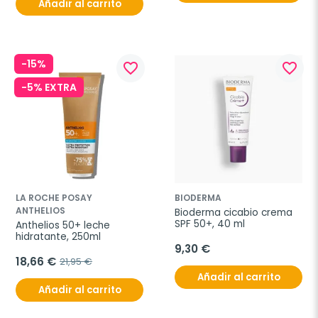
Añadir al carrito
-15%
favorite_border
favorite_border
-5% EXTRA
LA ROCHE POSAY
BIODERMA
ANTHELIOS
Bioderma cicabio crema 
SPF 50+, 40 ml
Anthelios 50+ leche 
hidratante, 250ml
9,30 €
18,66 €
21,95 €
Añadir al carrito
Añadir al carrito