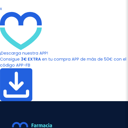
x
¡Descarga nuestra APP!
Consigue
3€ EXTRA
en tu compra APP de más de 50€ con el
código APP-FB