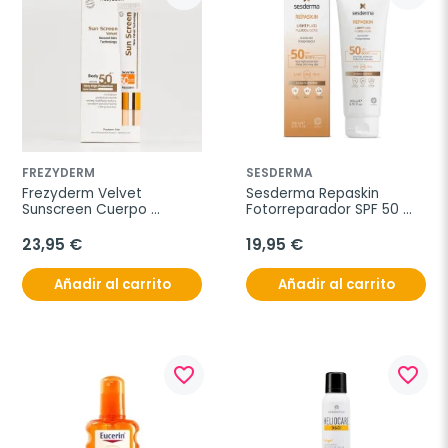
FREZYDERM
SESDERMA
Frezyderm Velvet 
Sesderma Repaskin 
Sunscreen Cuerpo 
Fotorreparador SPF 50 
SPF50+, 125ml.
corporal, 200 ml
23,95 €
19,95 €
Añadir al carrito
Añadir al carrito
favorite_border
favorite_border