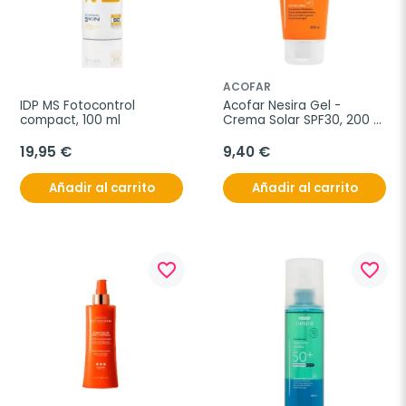
ACOFAR
IDP MS Fotocontrol 
Acofar Nesira Gel -
compact, 100 ml
Crema Solar SPF30, 200 
ml
19,95 €
9,40 €
Añadir al carrito
Añadir al carrito
favorite_border
favorite_border