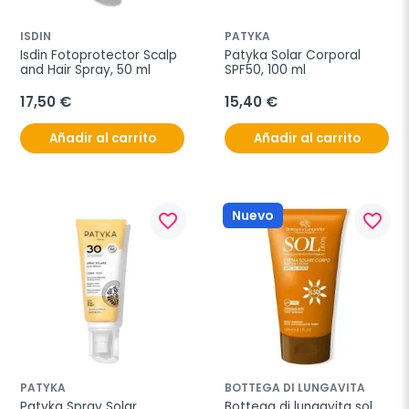
ISDIN
PATYKA
Isdin Fotoprotector Scalp 
Patyka Solar Corporal 
and Hair Spray, 50 ml
SPF50, 100 ml
17,50 €
15,40 €
Añadir al carrito
Añadir al carrito
Nuevo
favorite_border
favorite_border
PATYKA
BOTTEGA DI LUNGAVITA
Patyka Spray Solar 
Bottega di lungavita sol 