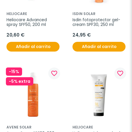
HELIOCARE
ISDIN SOLAR
Heliocare Advanced 
Isdin fotoprotector gel-
spray SFF50, 200 ml
cream SPF30, 250 ml
20,60 €
24,95 €
Añadir al carrito
Añadir al carrito
-15%
favorite_border
favorite_border
-5% extra
AVENE SOLAR
HELIOCARE