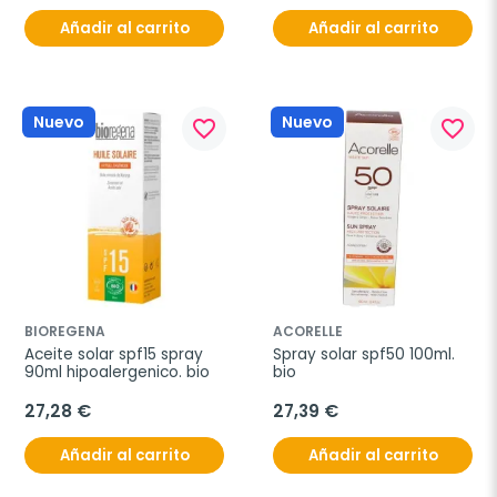
Añadir al carrito
Añadir al carrito
Nuevo
Nuevo
favorite_border
favorite_border
BIOREGENA
ACORELLE
Aceite solar spf15 spray 
Spray solar spf50 100ml. 
90ml hipoalergenico. bio
bio
27,28 €
27,39 €
Añadir al carrito
Añadir al carrito