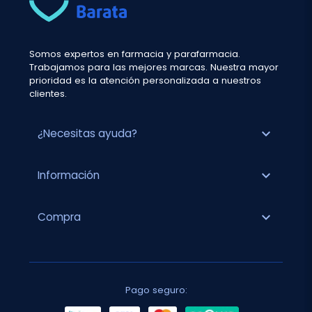
Somos expertos en farmacia y parafarmacia.
Trabajamos para las mejores marcas. Nuestra mayor
prioridad es la atención personalizada a nuestros
clientes.
expand_more
¿Necesitas ayuda?
expand_more
Información
expand_more
Compra
Pago seguro: