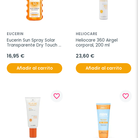
EUCERIN
HELIOCARE
Eucerin Sun Spray Solar 
Heliocare 360 Airgel 
Transparente Dry Touch 
corporal, 200 ml
SPF50, 200 ml
16,95 €
23,60 €
Añadir al carrito
Añadir al carrito
favorite_border
favorite_border