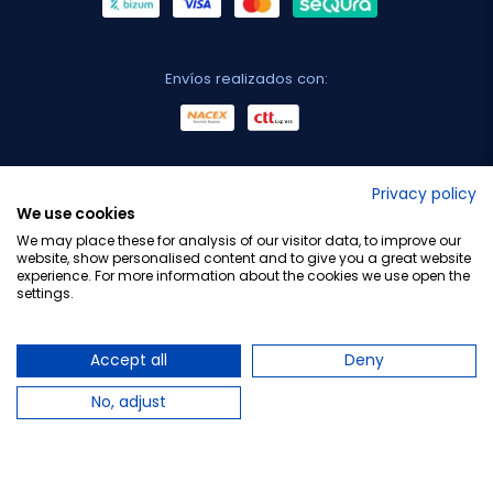
Envíos realizados con:
No lo decimos nosotros...
Privacy policy
We use cookies
¡Tu opinión es importante!
We may place these for analysis of our visitor data, to improve our
website, show personalised content and to give you a great website
experience. For more information about the cookies we use open the
settings.
Copyright © 2010-2026 Farmacia Barata S.L. Todos los
derechos reservados.
Accept all
Deny
No, adjust