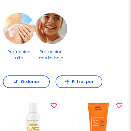
Proteccion
Proteccion
alta
media baja
Ordenar
Filtrar por
favorite_border
favorite_border