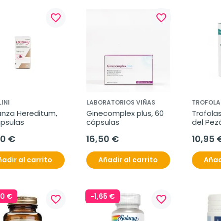
favorite_border
favorite_border
INI
LABORATORIOS VIÑAS
TROFOLA
nza Hereditum, 
Ginecomplex plus, 60 
Trofolas
ápsulas
cápsulas
del Pez
60 €
16,50 €
10,95 
adir al carrito
Añadir al carrito
Añad
70 €
-1,65 €
favorite_border
favorite_border