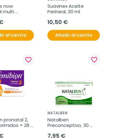
 now 
Suavinex Aceite 
 multi 
Perineal, 30 ml
. 2
 €
10,50 €
ir al carrito
Añadir al carrito
favorite_border
favorite_border
N
NATALBEN
 pronatal 2, 
Natalben 
rimidos + 28 
Preconceptivo, 30 
s
cápsulas
 €
7,95 €