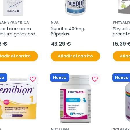
SAR SPAGYRICA
NUA
PHYSALI
sar briomarem 
Nuadha 400mg. 
Physali
ntum gotas oral 
60perlas
pronata
8 €
43,29 €
15,39 
adir al carrito
Añadir al carrito
Añad
vo
Nuevo
Nuevo
favorite_border
favorite_border
K
NUTERGIA
SOLARAY