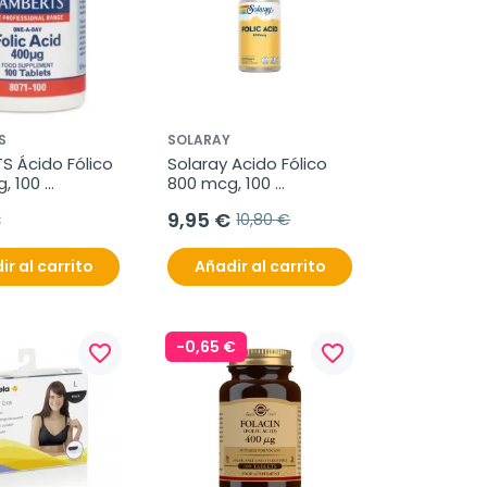
S
SOLARAY
 Ácido Fólico 
Solaray Acido Fólico 
 100 
800 mcg, 100 
idos.
cápsulas veganas
€
9,95 €
10,80 €
ir al carrito
Añadir al carrito
-0,65 €
favorite_border
favorite_border