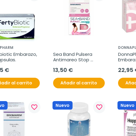
YPHARM
DONNAP
biotic Embarazo, 
Sea Band Pulsera 
DonnaPl
psulas.
Antimareo Stop 
Embaraz
Nauseas Mama, 2 
95 €
13,50 €
22,95 
unidades
adir al carrito
Añadir al carrito
Añad
vo
Nuevo
Nuevo
favorite_border
favorite_border