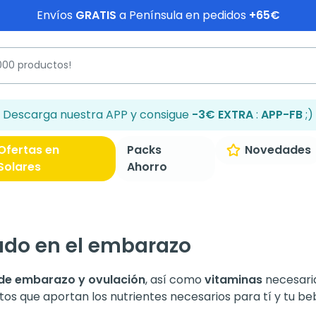
Envíos
GRATIS
a Península en pedidos
+65€
Descarga nuestra APP y consigue
-3€ EXTRA
:
APP-FB
;)
Ofertas en
Packs
Novedades
Solares
Ahorro
ado en el embarazo
 de embarazo y ovulación
, así como
vitaminas
necesaria
s que aportan los nutrientes necesarios para tí y tu be