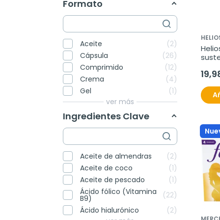
Formato
HELIO
Aceite
2
Helio
Cápsula
26
suste
50ml
Comprimido
12
19,9
Crema
4
Gel
1
Añ
ver más
Ingredientes Clave
Nue
Aceite de almendras
2
Aceite de coco
1
Aceite de pescado
1
Ácido fólico (Vitamina
22
B9)
Ácido hialurónico
2
MERC