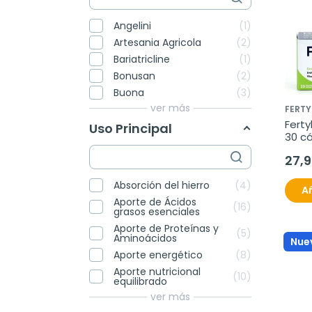
Angelini
1
Artesania Agricola
2
Bariatricline
1
Bonusan
2
Buona
3
ver más
FERT
Ferty
Uso Principal
30 cá
27,
Absorción del hierro
4
Añ
Aporte de Ácidos
16
grasos esenciales
Aporte de Proteínas y
5
Aminoácidos
Nue
Aporte energético
8
Aporte nutricional
10
equilibrado
ver más