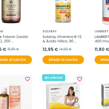
AR
SOLARAY
LAMBERT
r Folacin (acido 
Solaray Vitamina B-12 
LAMBERTS
), 250 
& Ácido fólico, 90 
400 mcg,
rimidos.
Comp. Subl.
comprim
5 €
12,95 €
11,80 
15,65 €
14,60 €
adir al carrito
Añadir al carrito
Añad
¡En oferta!
favorite_border
favorite_border