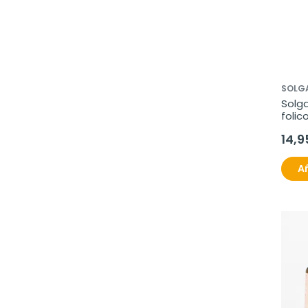
SOLG
Solga
folico
comp
14,9
Añ