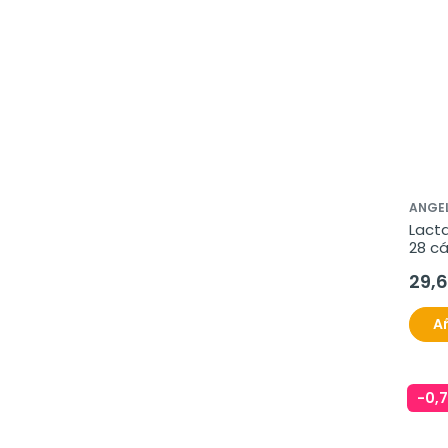
ANGEL
Lacta
28 c
29,
Añ
-0,