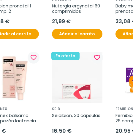
ion pronatal 1 
Nutergia ergynatal 60 
Baby me
mp. 2
comprimidos
prenatal
150comp
08 €
21,99 €
33,08
adir al carrito
Añadir al carrito
Añad
¡En oferta!
favorite_border
favorite_border
INEX
SEID
FEMIBIO
inex bálsamo 
Seidibion, 30 cápsulas
Femibion
pezón lactancia, 
28 comp
l
cápsula
5 €
16,50 €
20,95