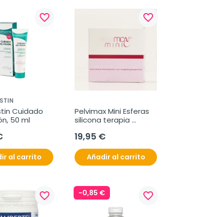
favorite_border
favorite_border
STIN
tin Cuidado 
Pelvimax Mini Esferas 
ón, 50 ml
silicona terapia 
Musculatura pélvica
€
19,95 €
ir al carrito
Añadir al carrito
-0,85 €
favorite_border
favorite_border