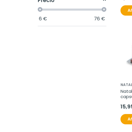
Precio
Añ
6
€
76
€
NATA
Natal
caps
15,9
Añ