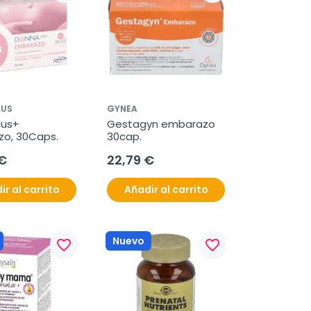
LUS
GYNEA
us+ 
Gestagyn embarazo 
o, 30Caps.
30cap.
€
22,79 €
ir al carrito
Añadir al carrito
Nuevo
favorite_border
favorite_border