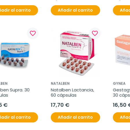
adir al carrito
Añadir al carrito
Añad
favorite_border
favorite_border
LBEN
NATALBEN
GYNEA
ben Supra. 30 
Natalben Lactancia, 
Gestagy
ulas
60 cápsulas
30 cáps
5 €
17,70 €
16,50 
adir al carrito
Añadir al carrito
Añad