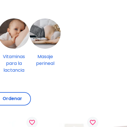
Vitaminas
Masaje
para la
perineal
lactancia
Ordenar
favorite_border
favorite_border