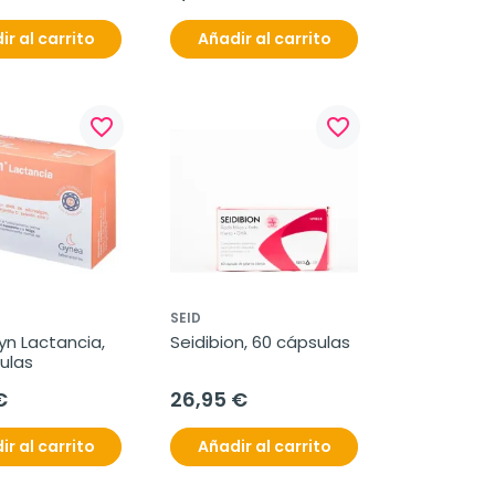
ir al carrito
Añadir al carrito
favorite_border
favorite_border
SEID
n Lactancia, 
Seidibion, 60 cápsulas
ulas
€
26,95 €
ir al carrito
Añadir al carrito