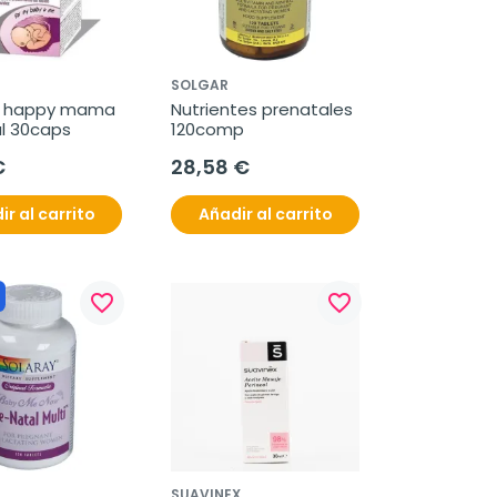
S
SOLGAR
s happy mama 
Nutrientes prenatales 
l 30caps
120comp
€
28,58 €
ir al carrito
Añadir al carrito
favorite_border
favorite_border
SUAVINEX