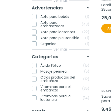
ver más
Femib
Advertencias
28co
Apto para bebés
1
25,
Apto para
43
embarazadas
Añ
Apto para lactantes
22
Apto para piel sensible
1
Orgánico
1
ver más
Categorías
Ácido Fólico
15
Masaje perineal
5
Otros productos del
12
embarazo
Vitaminas para el
35
embarazo
SUAV
Vitaminas para la
Suav
14
lactancia
para 
30 m
9,4