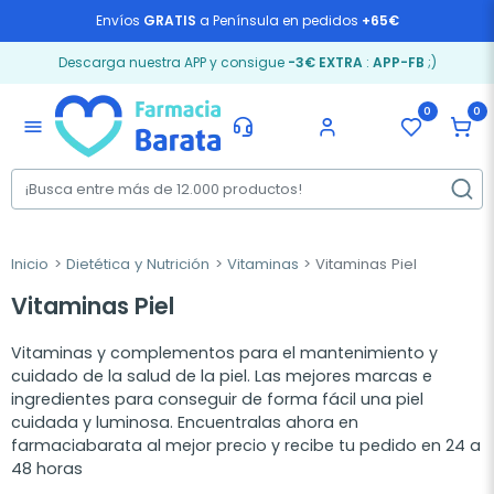
Envíos
GRATIS
a Península en pedidos
+65€
Descarga nuestra APP y consigue
-3€ EXTRA
:
APP-FB
;)
0
0
menu
Inicio
Dietética y Nutrición
Vitaminas
Vitaminas Piel
Vitaminas Piel
Vitaminas y complementos para el mantenimiento y
cuidado de la salud de la piel. Las mejores marcas e
ingredientes para conseguir de forma fácil una piel
cuidada y luminosa. Encuentralas ahora en
farmaciabarata al mejor precio y recibe tu pedido en 24 a
48 horas