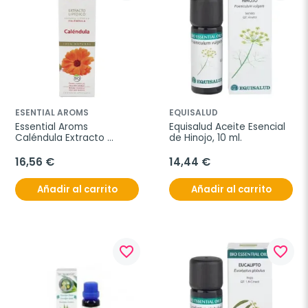
ESENTIAL AROMS
EQUISALUD
Essential Aroms 
Equisalud Aceite Esencial 
Caléndula Extracto 
de Hinojo, 10 ml.
Lipídico Bio, 100 ml
16,56 €
14,44 €
Añadir al carrito
Añadir al carrito
favorite_border
favorite_border