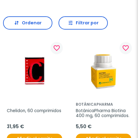
Ordenar
Filtrar por
favorite_border
favorite_border
BOTÁNICAPHARMA
Chelidon, 60 comprimidos
BotánicaPharma Biotina 
400 mg, 60 comprimidos.
31,95 €
5,50 €