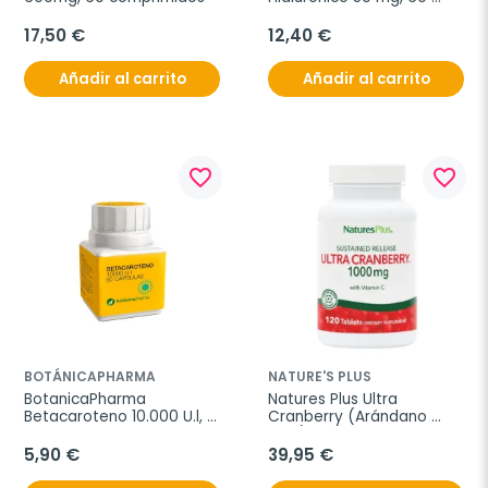
comprimidos.
17,50 €
12,40 €
Añadir al carrito
Añadir al carrito
favorite_border
favorite_border
BOTÁNICAPHARMA
NATURE'S PLUS
BotanicaPharma 
Natures Plus Ultra 
Betacaroteno 10.000 U.l, 
Cranberry (Arándano 
60 cápsulas.
Rojo), 60 comprimidos.
5,90 €
39,95 €