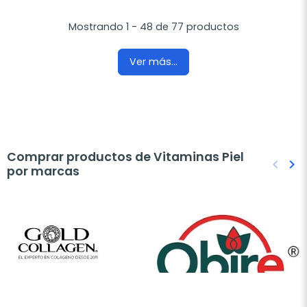
Mostrando 1 - 48 de 77 productos
Ver más...
Comprar productos de Vitaminas Piel
keyboard_arrow_left
keyboard_arrow_right
por marcas
Anteri
Sig