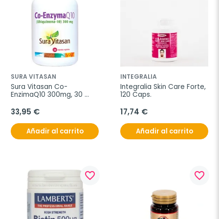
SURA VITASAN
INTEGRALIA
Sura Vitasan Co-
Integralia Skin Care Forte, 
EnzimaQ10 300mg, 30 
120 Caps.
Cápsulas
33,95 €
17,74 €
Añadir al carrito
Añadir al carrito
favorite_border
favorite_border