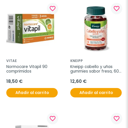
favorite_border
favorite_border
VITAE
KNEIPP
Normocare Vitapil 90 
Kneipp cabello y uñas 
comprimidos
gummies sabor fresa, 60 
gominolas
18,50 €
12,60 €
Añadir al carrito
Añadir al carrito
favorite_border
favorite_border