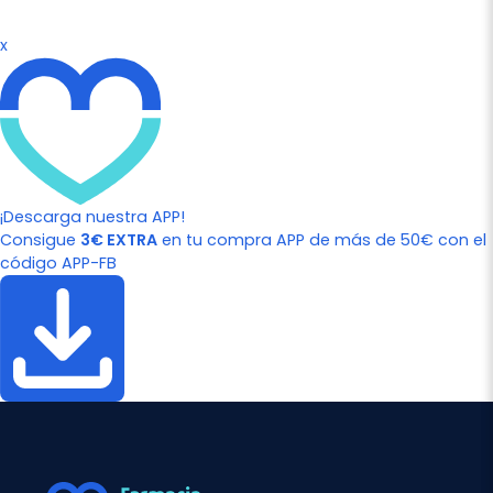
x
¡Descarga nuestra APP!
Consigue
3€ EXTRA
en tu compra APP de más de 50€ con el
código APP-FB