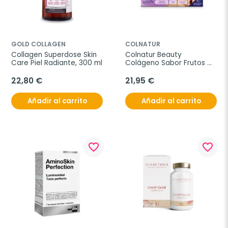
GOLD COLLAGEN
COLNATUR
Collagen Superdose Skin 
Colnatur Beauty 
Care Piel Radiante, 300 ml
Colágeno Sabor Frutos 
del Bosque, 30 sticks
22,80 €
21,95 €
Añadir al carrito
Añadir al carrito
favorite_border
favorite_border