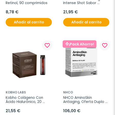
Retinol, 90 comprimidos
Intense Shot Sabor 
Arandano, 7 viales de 25 
ml
8,78 €
21,95 €
Añadir al carrito
Añadir al carrito
¡Pack Ahorro!
favorite_border
favorite_border
KOBHO LABS
NHCO
Kobho Colágeno Con 
NHCO AminoSkin 
Ácido Hialurónico, 20 
Antiaging, Oferta Duplo 
viales
2x 56 cápsulas noche + 
56 cápsulas dia
21,55 €
106,00 €