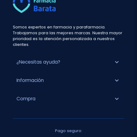
Somos expertos en farmacia y parafarmacia.
Trabajamos para las mejores marcas. Nuestra mayor
prioridad es la atención personalizada a nuestros
clientes.
expand_more
¿Necesitas ayuda?
expand_more
Información
expand_more
Compra
Pago seguro: