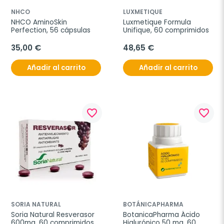
NHCO
LUXMETIQUE
NHCO AminoSkin 
Luxmetique Formula 
Perfection, 56 cápsulas
Unifique, 60 comprimidos
35,00 €
48,65 €
Añadir al carrito
Añadir al carrito
favorite_border
favorite_border
SORIA NATURAL
BOTÁNICAPHARMA
Soria Natural Resverasor 
BotanicaPharma Ácido 
600mg, 60 comprimidos
Hialurónico 50 mg, 60 