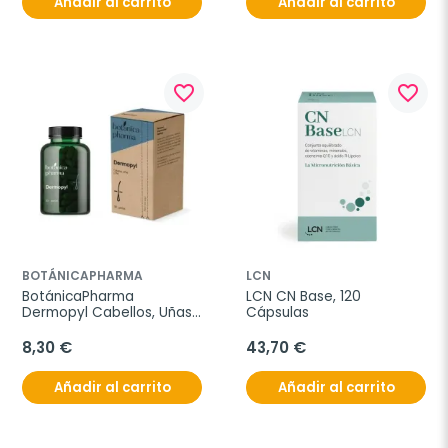
Añadir al carrito
Añadir al carrito
favorite_border
favorite_border
BOTÁNICAPHARMA
LCN
BotánicaPharma 
LCN CN Base, 120 
Dermopyl Cabellos, Uñas 
Cápsulas
& Piel Complex 30 Perlas
8,30 €
43,70 €
Añadir al carrito
Añadir al carrito