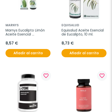
MARNYS
EQUISALUD
Marnys Eucalipto Limón 
Equisalud Aceite Esencial 
Aceite Esencial 
de Eucalipto, 10 ml.
Alimentario, 15 ml
8,57 €
8,73 €
Añadir al carrito
Añadir al carrito
favorite_border
favorite_border