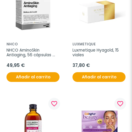
NHCO
LUXMETIQUE
NHCO AminoSkin 
Luxmetique Hyagold, 15 
Antiaging, 56 cápsulas 
viales
noche + 56 cápsulas día
49,95 €
37,80 €
Añadir al carrito
Añadir al carrito
favorite_border
favorite_border