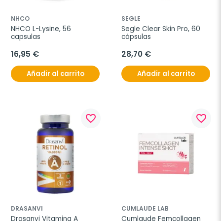
NHCO
SEGLE
NHCO L-Lysine, 56 
Segle Clear Skin Pro, 60 
capsulas
cápsulas
16,95 €
28,70 €
Añadir al carrito
Añadir al carrito
favorite_border
favorite_border
DRASANVI
CUMLAUDE LAB
Drasanvi Vitamina A 
Cumlaude Femcollagen 