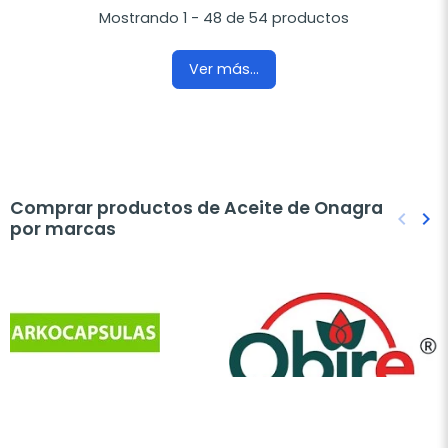
Mostrando 1 - 48 de 54 productos
Ver más...
Comprar productos de Aceite de Onagra
keyboard_arrow_left
keyboard_arrow_right
por marcas
Anteri
Sig