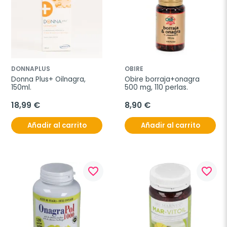
DONNAPLUS
OBIRE
Donna Plus+ Oilnagra, 
Obire borraja+onagra 
150ml.
500 mg, 110 perlas.
18,99 €
8,90 €
Añadir al carrito
Añadir al carrito
favorite_border
favorite_border