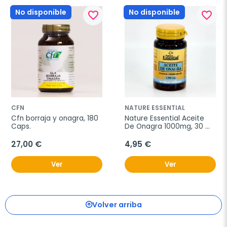
No disponible
No disponible
favorite_border
favorite_border
CFN
NATURE ESSENTIAL
Cfn borraja y onagra, 180 
Nature Essential Aceite 
Caps.
De Onagra 1000mg, 30 
cápsulas
27,00 €
4,95 €
Ver
Ver
Volver arriba