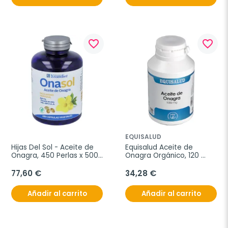
favorite_border
favorite_border
EQUISALUD
Hijas Del Sol - Aceite de 
Equisalud Aceite de 
Onagra, 450 Perlas x 500 
Onagra Orgánico, 120 
mg
cápsulas de 1000 mg.
77,60 €
34,28 €
Añadir al carrito
Añadir al carrito