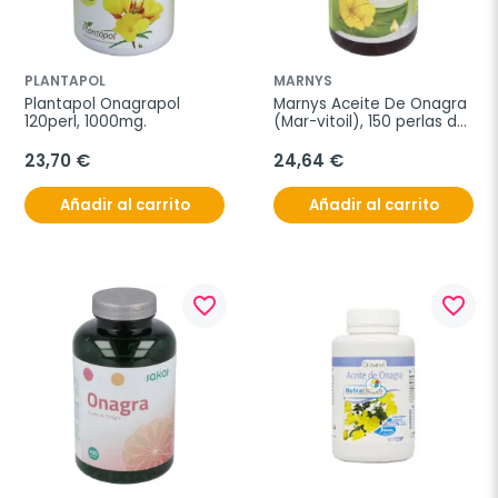
PLANTAPOL
MARNYS
Plantapol Onagrapol 
Marnys Aceite De Onagra 
120perl, 1000mg.
(Mar-vitoil), 150 perlas de 
500 mg.
23,70 €
24,64 €
Añadir al carrito
Añadir al carrito
favorite_border
favorite_border