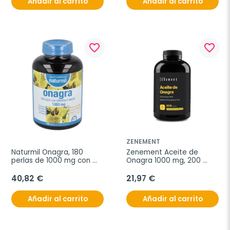
Añadir al carrito
Añadir al carrito
favorite_border
favorite_border
ZENEMENT
Naturmil Onagra, 180 
Zenement Aceite de 
perlas de 1000 mg con 
Onagra 1000 mg, 200 
Vitamina E.
cápsulas blandas
40,82 €
21,97 €
Añadir al carrito
Añadir al carrito