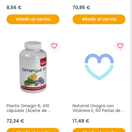
perlas
8,56 €
70,85 €
Añadir al carrito
Añadir al carrito
favorite_border
favorite_border
Plantis Omega-6, 410 
Naturmil Onagra con 
cápsulas (Aceite de 
Vitamina E, 60 Perlas de 
Borraja y Onagra con 
1000 mg
Vitamina E)
72,34 €
17,48 €