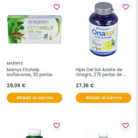
favorite_border
favorite_border
MARNYS
Marnys Fitohelp 
Hijas Del Sol Aceite de 
Isoflavonas, 30 perlas
Onagra, 275 perlas de 
500 mg
29,06 €
27,36 €
Añadir al carrito
Añadir al carrito
favorite_border
favorite_border