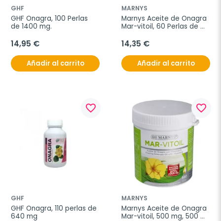
GHF
MARNYS
GHF Onagra, 100 Perlas 
Marnys Aceite de Onagra 
de 1400 mg.
Mar-vitoil, 60 Perlas de 
500 mg.
14,95 €
14,35 €
Añadir al carrito
Añadir al carrito
favorite_border
favorite_border
GHF
MARNYS
GHF Onagra, 110 perlas de 
Marnys Aceite de Onagra 
640 mg
Mar-vitoil, 500 mg, 500 