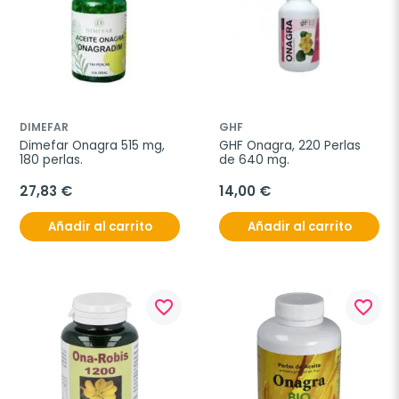
DIMEFAR
GHF
Dimefar Onagra 515 mg, 
GHF Onagra, 220 Perlas 
180 perlas.
de 640 mg.
27,83 €
14,00 €
Añadir al carrito
Añadir al carrito
favorite_border
favorite_border