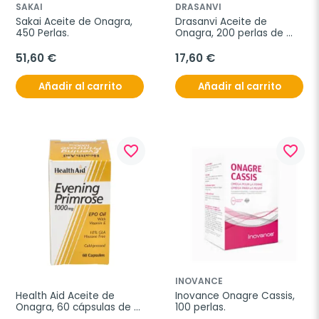
SAKAI
DRASANVI
Sakai Aceite de Onagra, 
Drasanvi Aceite de 
450 Perlas.
Onagra, 200 perlas de 
500mg
51,60 €
17,60 €
Añadir al carrito
Añadir al carrito
favorite_border
favorite_border
INOVANCE
Health Aid Aceite de 
Inovance Onagre Cassis, 
Onagra, 60 cápsulas de 
100 perlas.
1000 mg.