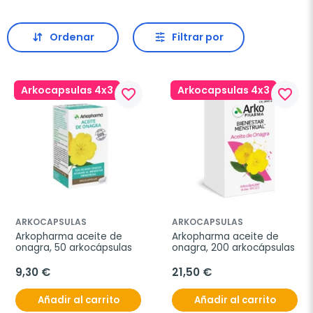
Ordenar
Filtrar por
Arkocapsulas 4x3
Arkocapsulas 4x3
favorite_border
favorite_border
ARKOCAPSULAS
ARKOCAPSULAS
Arkopharma aceite de 
Arkopharma aceite de 
onagra, 50 arkocápsulas
onagra, 200 arkocápsulas
9,30 €
21,50 €
Añadir al carrito
Añadir al carrito