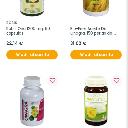
ROBIS
Robis Ona 1200 mg, 60 
Bio-Ener Aceite De 
cápsulas
Onagra, 150 perlas de 
1000 mg
22,14 €
31,02 €
Añadir al carrito
Añadir al carrito
favorite_border
favorite_border