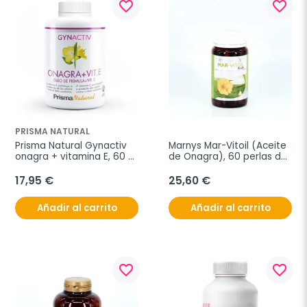
favorite_border
favorite_border
PRISMA NATURAL
Prisma Natural Gynactiv 
Marnys Mar-Vitoil (Aceite 
onagra + vitamina E, 60 
de Onagra), 60 perlas de 
perlas
500mg
17,95 €
25,60 €
Añadir al carrito
Añadir al carrito
favorite_border
favorite_border