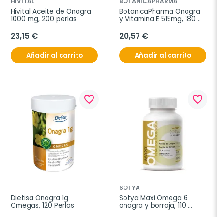
HIVITAL
BOTÁNICAPHARMA
Hivital Aceite de Onagra 
BotanicaPharma Onagra 
1000 mg, 200 perlas
y Vitamina E 515mg, 180 
perlas.
23,15 €
20,57 €
Añadir al carrito
Añadir al carrito
favorite_border
favorite_border
SOTYA
Dietisa Onagra 1g 
Sotya Maxi Omega 6 
Omegas, 120 Perlas
onagra y borraja, 110 
perlas