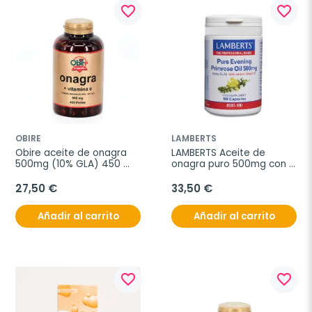
favorite_border
favorite_border
OBIRE
LAMBERTS
Obire aceite de onagra 
LAMBERTS Aceite de 
500mg (10% GLA) 450 
onagra puro 500mg con 
perlas
vitamina E, 180 cápsulas
27,50 €
33,50 €
Añadir al carrito
Añadir al carrito
favorite_border
favorite_border