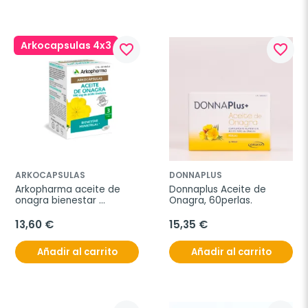
Arkocapsulas 4x3
favorite_border
favorite_border
ARKOCAPSULAS
DONNAPLUS
Arkopharma aceite de 
Donnaplus Aceite de 
onagra bienestar 
Onagra, 60perlas. 
menstrual, 100 
arkocápsulas
13,60 €
15,35 €
Añadir al carrito
Añadir al carrito