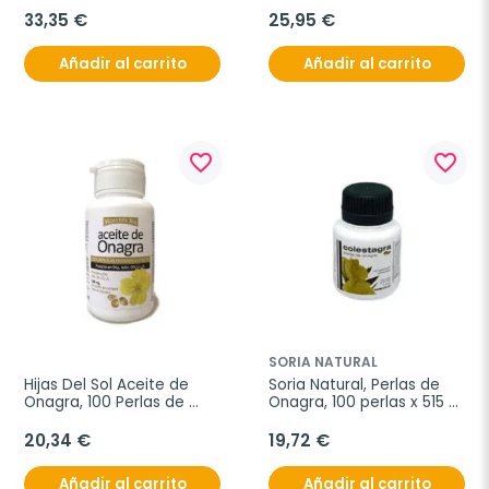
33,35 €
25,95 €
Añadir al carrito
Añadir al carrito
favorite_border
favorite_border
SORIA NATURAL
Hijas Del Sol Aceite de 
Soria Natural, Perlas de 
Onagra, 100 Perlas de 
Onagra, 100 perlas x 515 
500 mg.
mg
20,34 €
19,72 €
Añadir al carrito
Añadir al carrito