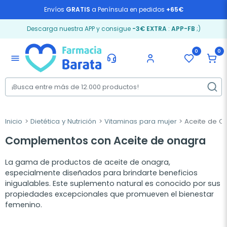
Envíos
GRATIS
a Península en pedidos
+65€
Descarga nuestra APP y consigue
-3€ EXTRA
:
APP-FB
;)
0
0
menu
Inicio
Dietética y Nutrición
Vitaminas para mujer
Aceite de O
Complementos con Aceite de onagra
La gama de productos de aceite de onagra,
especialmente diseñados para brindarte beneficios
inigualables. Este suplemento natural es conocido por sus
propiedades excepcionales que promueven el bienestar
femenino.