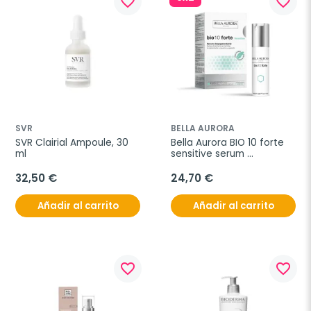
favorite_border
favorite_border
SVR
BELLA AURORA
SVR Clairial Ampoule, 30 
Bella Aurora BIO 10 forte 
ml
sensitive serum 
despigmentante, 30 ml
32,50 €
24,70 €
Añadir al carrito
Añadir al carrito
favorite_border
favorite_border