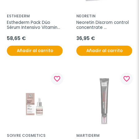
ESTHEDERM
NEORETIN
Esthederm Pack Dúo 
Neoretin Discrom control 
Sérum Intensivo Vitamina 
concentrate 
C2, 10 ml x 2
despigmentante 
intensivo, 10 ml + REGALO 
58,65 €
36,95 €
3 ampollas oil-free
Añadir al carrito
Añadir al carrito
favorite_border
favorite_border
SOIVRE COSMETICS
MARTIDERM