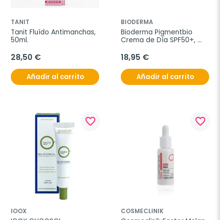
TANIT
BIODERMA
Tanit Fluído Antimanchas, 
Bioderma Pigmentbio 
50ml.
Crema de Día SPF50+, 
40ml.
28,50 €
18,95 €
Añadir al carrito
Añadir al carrito
favorite_border
favorite_border
IOOX
COSMECLINIK