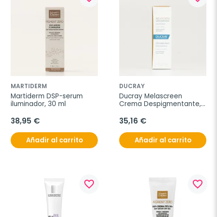
MARTIDERM
DUCRAY
Martiderm DSP-serum 
Ducray Melascreen 
iluminador, 30 ml
Crema Despigmentante, 
30 ml
38,95 €
35,16 €
Añadir al carrito
Añadir al carrito
favorite_border
favorite_border