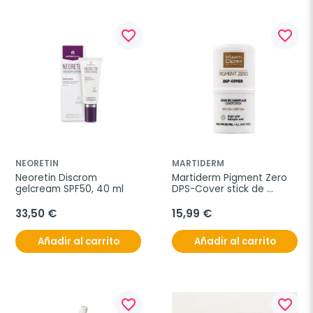
favorite_border
favorite_border
NEORETIN
MARTIDERM
Neoretin Discrom 
Martiderm Pigment Zero 
gelcream SPF50, 40 ml
DPS-Cover stick de 
camuflaje, 4 ml
33,50 €
15,99 €
Añadir al carrito
Añadir al carrito
favorite_border
favorite_border