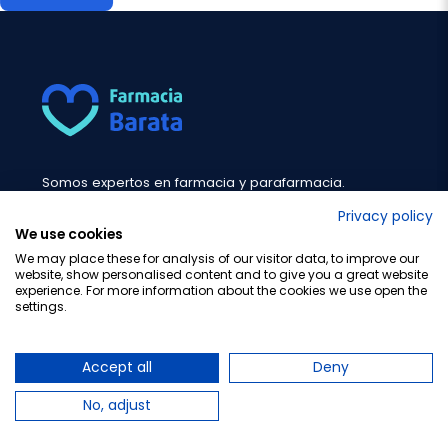
Somos expertos en farmacia y parafarmacia.
Trabajamos para las mejores marcas. Nuestra mayor
Privacy policy
prioridad es la atención personalizada a nuestros
We use cookies
clientes.
We may place these for analysis of our visitor data, to improve our
website, show personalised content and to give you a great website
experience. For more information about the cookies we use open the
expand_more
¿Necesitas ayuda?
settings.
expand_more
Información
Accept all
Deny
No, adjust
expand_more
Compra