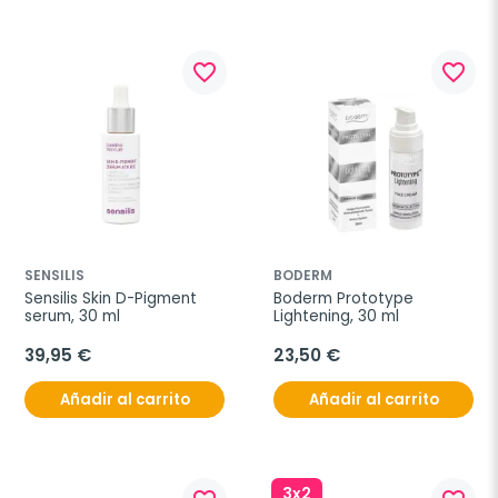
favorite_border
favorite_border
SENSILIS
BODERM
Sensilis Skin D-Pigment 
Boderm Prototype 
serum, 30 ml
Lightening, 30 ml
39,95 €
23,50 €
Añadir al carrito
Añadir al carrito
3x2