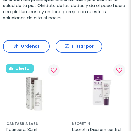
salud de tu piel. Olvídate de las dudas y da el paso hacia
una piel luminosa y un tono parejo con nuestras
soluciones de alta eficacia.
Ordenar
Filtrar por
¡En oferta!
favorite_border
favorite_border
CANTABRIA LABS
NEORETIN
Retincare, 30ml
Neoretin Discrom control 