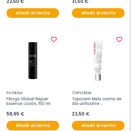
23,50 €
31,50 €
Añadir al carrito
Añadir al carrito
favorite_border
favorite_border
FILORGA
TOPICREM
Filorga Global-Repair 
Topicrem Mela crema de 
Essence Loción, 150 ml
día unificante 
antimanchas, 40 ml
58,95 €
23,50 €
Añadir al carrito
Añadir al carrito