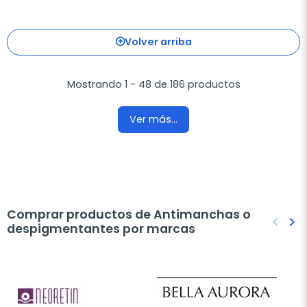
Volver arriba
Mostrando 1 - 48 de 186 productos
Ver más...
Comprar productos de Antimanchas o
keyboard_arrow_left
keyboard_arrow_right
despigmentantes por marcas
Anteri
Sig