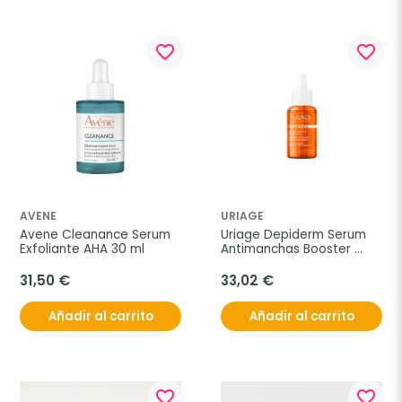
favorite_border
favorite_border
AVENE
URIAGE
Avene Cleanance Serum 
Uriage Depiderm Serum 
Exfoliante AHA 30 ml
Antimanchas Booster 
Iluminador 30ml
31,50 €
33,02 €
Añadir al carrito
Añadir al carrito
favorite_border
favorite_border