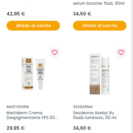
serum booster fluid, 30ml
42,95 €
34,50 €
Añadir al carrito
Añadir al carrito
favorite_border
favorite_border
MARTIDERM
SESDERMA
Martiderm Crema 
Sesderma Azelac Ru 
Despigmentante FPS 50+, 
fluido luminoso, 50 ml
40 ml
29,95 €
34,60 €