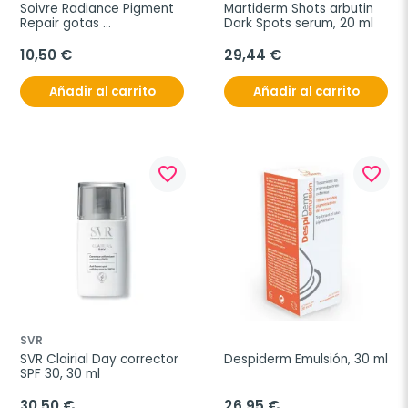
Soivre Radiance Pigment 
Martiderm Shots arbutin 
Repair gotas 
Dark Spots serum, 20 ml
concentradas, 15 ml
10,50 €
29,44 €
Añadir al carrito
Añadir al carrito
favorite_border
favorite_border
SVR
SVR Clairial Day corrector 
Despiderm Emulsión, 30 ml
SPF 30, 30 ml
30,50 €
26,95 €