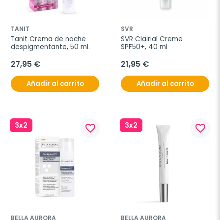
TANIT
SVR
Tanit Crema de noche 
SVR Clairial Creme 
despigmentante, 50 ml.
SPF50+, 40 ml
27,95 €
21,95 €
Añadir al carrito
Añadir al carrito
3x2
3x2
favorite_border
favorite_border
BELLA AURORA
BELLA AURORA