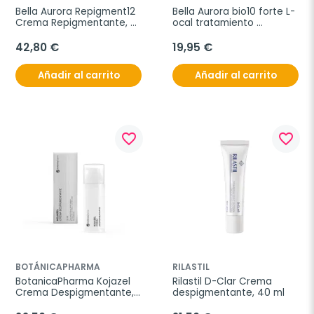
Bella Aurora Repigment12 
Bella Aurora bio10 forte L-
Crema Repigmentante, 
ocal tratamiento 
75 ml
despigmentante, 9 ml
42,80 €
19,95 €
Añadir al carrito
Añadir al carrito
favorite_border
favorite_border
BOTÁNICAPHARMA
RILASTIL
BotanicaPharma Kojazel 
Rilastil D-Clar Crema 
Crema Despigmentante, 
despigmentante, 40 ml
50ml.