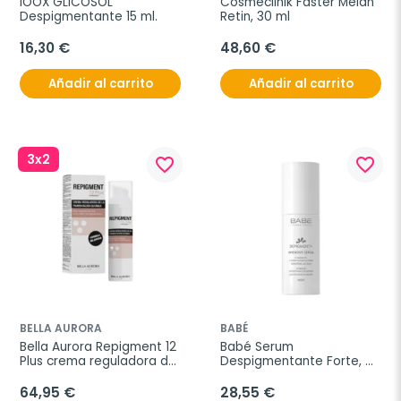
IOOX GLICOSOL 
Cosmeclinik Faster Melan 
Despigmentante 15 ml.
Retin, 30 ml
16,30 €
48,60 €
Añadir al carrito
Añadir al carrito
3x2
favorite_border
favorite_border
BELLA AURORA
BABÉ
Bella Aurora Repigment 12 
Babé Serum 
Plus crema reguladora de 
Despigmentante Forte, 
la pigmentación cutánea, 
30 ml
75 ml
64,95 €
28,55 €