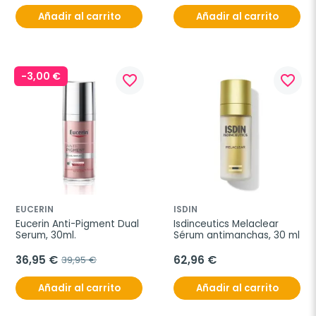
Añadir al carrito
Añadir al carrito
-3,00 €
favorite_border
favorite_border
EUCERIN
ISDIN
Eucerin Anti-Pigment Dual 
Isdinceutics Melaclear 
Serum, 30ml.
Sérum antimanchas, 30 ml
36,95 €
62,96 €
39,95 €
Añadir al carrito
Añadir al carrito