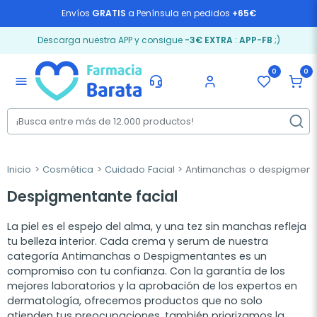
Envíos
GRATIS
a Península en pedidos
+65€
Descarga nuestra APP y consigue
-3€ EXTRA
:
APP-FB
;)
0
0
menu
Inicio
Cosmética
Cuidado Facial
Antimanchas o despigment
Despigmentante facial
La piel es el espejo del alma, y una tez sin manchas refleja
tu belleza interior. Cada crema y serum de nuestra
categoría Antimanchas o Despigmentantes es un
compromiso con tu confianza. Con la garantía de los
mejores laboratorios y la aprobación de los expertos en
dermatología, ofrecemos productos que no solo
atienden tus preocupaciones, también priorizamos la