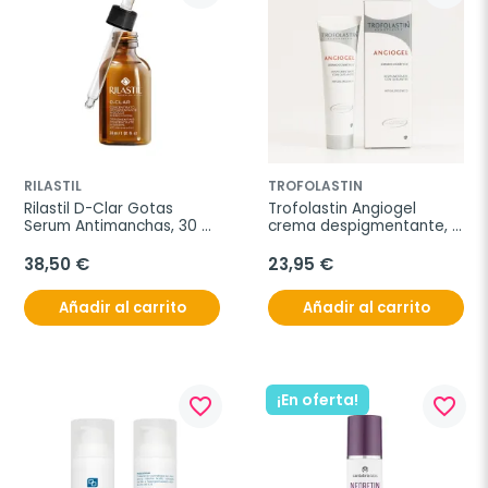
RILASTIL
TROFOLASTIN
Rilastil D-Clar Gotas 
Trofolastin Angiogel 
Serum Antimanchas, 30 
crema despigmentante, 
ml.
50 ml
38,50 €
23,95 €
Añadir al carrito
Añadir al carrito
¡En oferta!
favorite_border
favorite_border