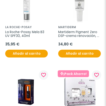
LA ROCHE-POSAY
MARTIDERM
La Roche-Posay Mela B3 
Martiderm Pigment Zero 
UV SPF30, 40ml
DSP-crema renovación, 
40 ml
35,95 €
34,80 €
Añadir al carrito
Añadir al carrito
¡Pack Ahorro!
favorite_border
favorite_border