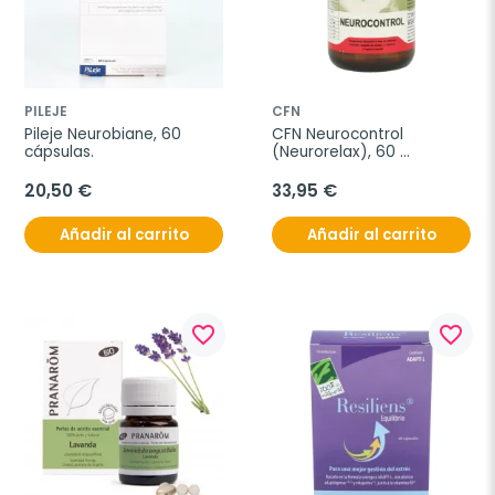
PILEJE
CFN
Pileje Neurobiane, 60 
CFN Neurocontrol 
cápsulas.
(Neurorelax), 60 
Cápsulas.
20,50 €
33,95 €
Añadir al carrito
Añadir al carrito
favorite_border
favorite_border