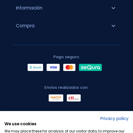
expand_more
Información
expand_more
Compra
Pago seguro:
Envíos realizados con:
No lo decimos nosotros...
Privacy policy
We use cookies
¡Tu opinión es importante!
We may place these for analysis of our visitor data, to improve our