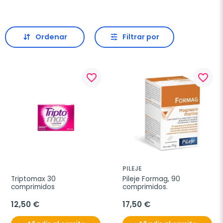
Ordenar
Filtrar por
favorite_border
favorite_border
PILEJE
Triptomax 30 
Pileje Formag, 90 
comprimidos
comprimidos.
12,50 €
17,50 €