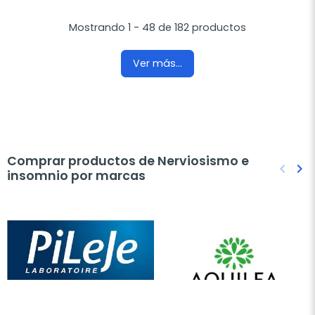
Mostrando 1 - 48 de 182 productos
Ver más...
Comprar productos de Nerviosismo e
keyboard_arrow_left
keyboard_arrow_right
insomnio por marcas
Anteri
Sig