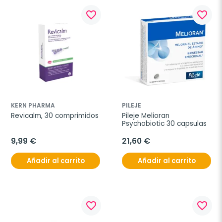
favorite_border
favorite_border
KERN PHARMA
PILEJE
Revicalm, 30 comprimidos
Pileje Melioran 
Psychobiotic 30 capsulas
9,99 €
21,60 €
Añadir al carrito
Añadir al carrito
favorite_border
favorite_border