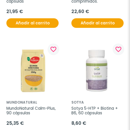
cápsulas
comprimidos.
21,95 €
22,60 €
Añadir al carrito
Añadir al carrito
favorite_border
favorite_border
MUNDONATURAL
SOTYA
MundoNatural Calm-Plus, 
Sotya 5-HTP + Biotina + 
90 cápsulas
B6, 60 cápsulas
25,35 €
8,60 €