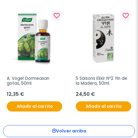
favorite_border
favorite_border
A. Vogel Dormeasan 
5 Saisons Elixir Nº2 Yin de 
gotas, 50ml.
la Madera, 50ml.
12,35 €
24,50 €
Añadir al carrito
Añadir al carrito
Volver arriba