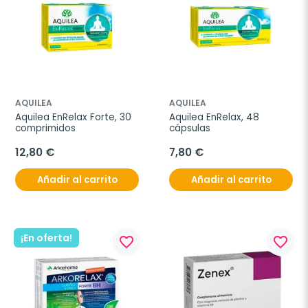
AQUILEA
AQUILEA
Aquilea EnRelax Forte, 30 
Aquilea EnRelax, 48 
comprimidos
cápsulas
12,80 €
7,80 €
Añadir al carrito
Añadir al carrito
¡En oferta!
favorite_border
favorite_border