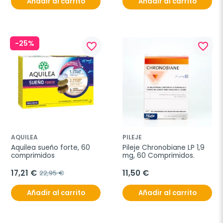
Añadir al carrito
Añadir al carrito
-25%
favorite_border
favorite_border
AQUILEA
PILEJE
Aquilea sueño forte, 60 
Pileje Chronobiane LP 1,9 
comprimidos
mg, 60 Comprimidos.
17,21 €
11,50 €
22,95 €
Añadir al carrito
Añadir al carrito