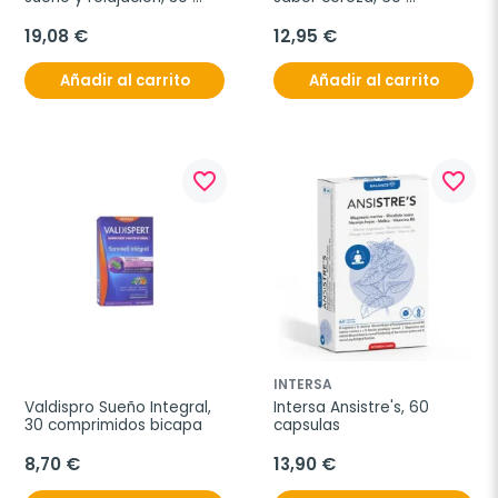
comprimidos
gominolas
19,08 €
12,95 €
Añadir al carrito
Añadir al carrito
favorite_border
favorite_border
INTERSA
Valdispro Sueño Integral, 
Intersa Ansistre's, 60 
30 comprimidos bicapa
capsulas
8,70 €
13,90 €