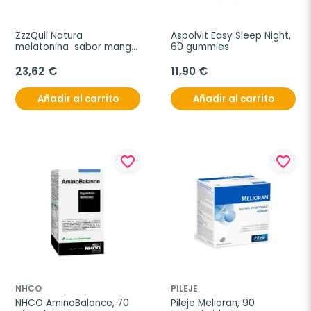
ZzzQuil Natura 
Aspolvit Easy Sleep Night, 
melatonina  sabor mango 
60 gummies
y plátano, 60 gominolas
23,62 €
11,90 €
Añadir al carrito
Añadir al carrito
favorite_border
favorite_border
NHCO
PILEJE
NHCO AminoBalance, 70 
Pileje Melioran, 90 