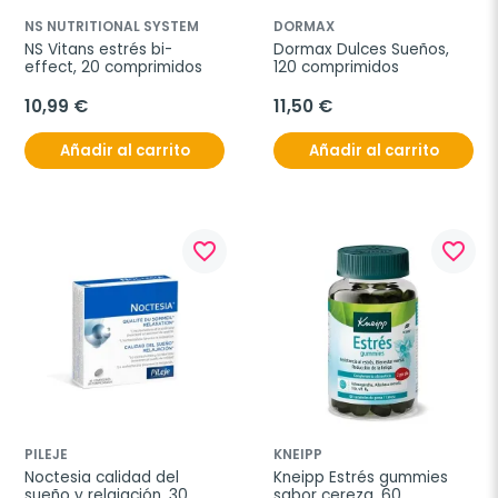
NS NUTRITIONAL SYSTEM
DORMAX
NS Vitans estrés bi-
Dormax Dulces Sueños, 
effect, 20 comprimidos
120 comprimidos
10,99 €
11,50 €
Añadir al carrito
Añadir al carrito
favorite_border
favorite_border
PILEJE
KNEIPP
Noctesia calidad del 
Kneipp Estrés gummies 
sueño y relajación, 30 
sabor cereza, 60 