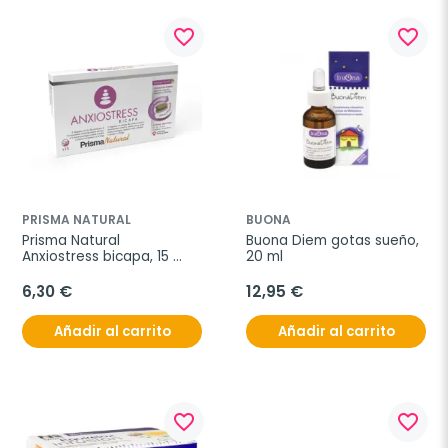
favorite_border
favorite_border
PRISMA NATURAL
BUONA
Prisma Natural 
Buona Diem gotas sueño, 
Anxiostress bicapa, 15 
20 ml
comprimidos
6,30 €
12,95 €
Añadir al carrito
Añadir al carrito
favorite_border
favorite_border