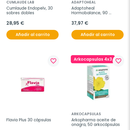
CUMLAUDE LAB
ADAPTOHEAL
Cumlaude Endopelv, 30 
Adaptoheal 
sobres dobles
Hormobalance, 90 
cápsulas
28,95 €
37,97 €
Añadir al carrito
Añadir al carrito
Arkocapsulas 4x3
favorite_border
favorite_border
ARKOCAPSULAS
Flavia Plus 30 cápsulas
Arkopharma aceite de 
onagra, 50 arkocápsulas