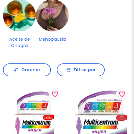
Aceite de
Menopausia
Onagra
Ordenar
Filtrar por
favorite_border
favorite_border