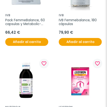
IVB
IVB
Pack FemmeBalance, 60 
IVB Femmebalance, 180 
capsulas y Metabolic-
cápsulas
Max, 60 capsulas
66,42 €
79,90 €
Añadir al carrito
Añadir al carrito
favorite_border
favorite_border