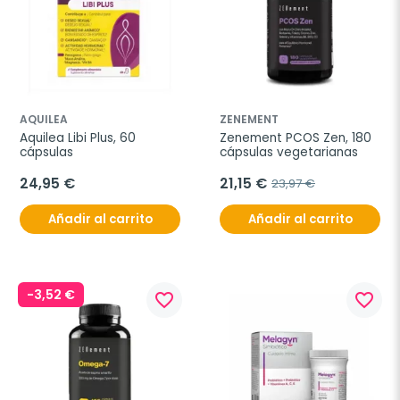
AQUILEA
ZENEMENT
Aquilea Libi Plus, 60 
Zenement PCOS Zen, 180 
cápsulas
cápsulas vegetarianas
24,95 €
21,15 €
23,97 €
Añadir al carrito
Añadir al carrito
-3,52 €
favorite_border
favorite_border