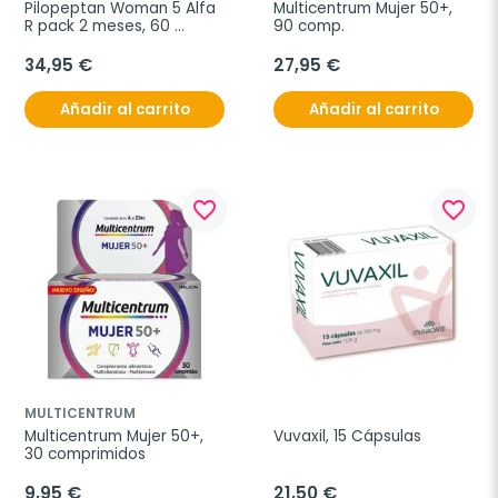
Pilopeptan Woman 5 Alfa 
Multicentrum Mujer 50+, 
R pack 2 meses, 60 
90 comp.
comprimidos
34,95 €
27,95 €
Añadir al carrito
Añadir al carrito
favorite_border
favorite_border
MULTICENTRUM
Multicentrum Mujer 50+, 
Vuvaxil, 15 Cápsulas
30 comprimidos
9,95 €
21,50 €