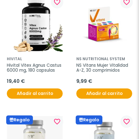
favorite_border
favorite_border
HIVITAL
NS NUTRITIONAL SYSTEM
Hivital Vitex Agnus Castus 
NS Vitans Mujer Vitalidad 
6000 mg, 180 capsulas
A-Z, 30 comprimidos
19,40 €
9,99 €
Añadir al carrito
Añadir al carrito
Regalo
Regalo
favorite_border
favorite_border