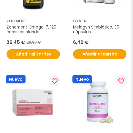
ZENEMENT
GYNEA
Zenement Omega-7, 120 
Melagyn Simbiótico, 30 
cápsulas blandas 
cápsulas
veganas
26,45 €
6,40 €
29,97 €
Añadir al carrito
Añadir al carrito
Nuevo
Nuevo
favorite_border
favorite_border