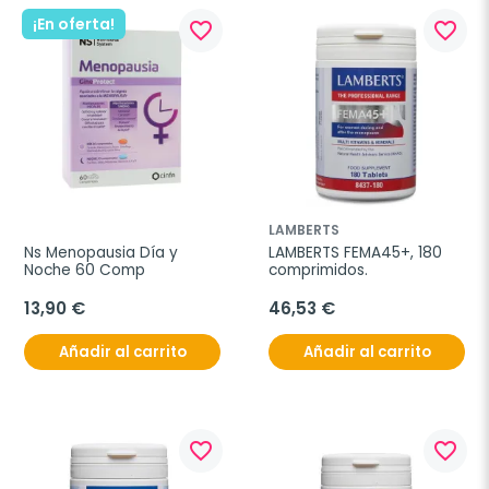
¡En oferta!
favorite_border
favorite_border
LAMBERTS
Ns Menopausia Día y 
LAMBERTS FEMA45+, 180 
Noche 60 Comp
comprimidos.
13,90 €
46,53 €
Añadir al carrito
Añadir al carrito
favorite_border
favorite_border