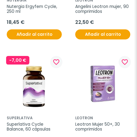
NUTERGIA
LEOTRON
Nutergia Ergyfem Cycle, 
Angelini Leotron mujer, 90 
250 ml
comprimidos
18,45 €
22,50 €
Añadir al carrito
Añadir al carrito
-7,00 €
favorite_border
favorite_border
SUPERLATIVA
LEOTRON
Superlativa Cycle 
Leotron Mujer 50+, 30 
Balance, 60 cápsulas
comprimidos