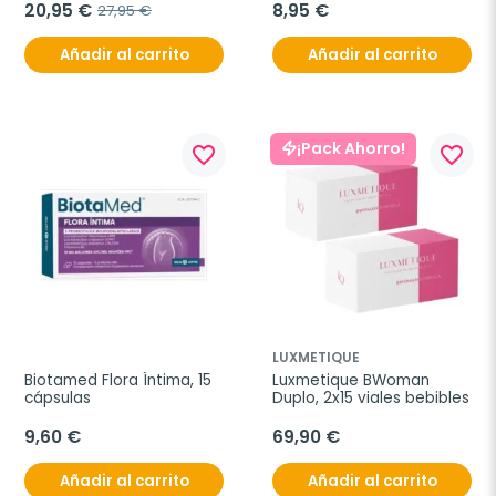
20,95 €
8,95 €
27,95 €
Añadir al carrito
Añadir al carrito
¡Pack Ahorro!
favorite_border
favorite_border
LUXMETIQUE
Biotamed Flora Íntima, 15 
Luxmetique BWoman 
cápsulas
Duplo, 2x15 viales bebibles
9,60 €
69,90 €
Añadir al carrito
Añadir al carrito