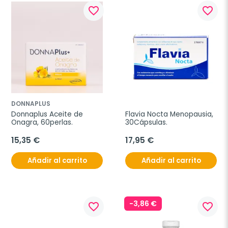
favorite_border
favorite_border
DONNAPLUS
Donnaplus Aceite de 
Flavia Nocta Menopausia, 
Onagra, 60perlas. 
30Cápsulas.
15,35 €
17,95 €
Añadir al carrito
Añadir al carrito
-3,86 €
favorite_border
favorite_border