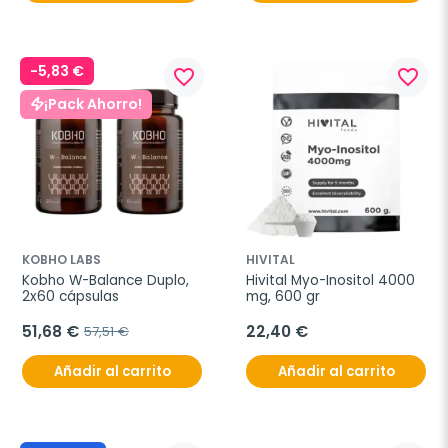
-5,83 €
favorite_border
favorite_border
¡Pack Ahorro!
KOBHO LABS
HIVITAL
Kobho W-Balance Duplo, 
Hivital Myo-Inositol 4000 
2x60 cápsulas
mg, 600 gr
51,68 €
22,40 €
57,51 €
Añadir al carrito
Añadir al carrito