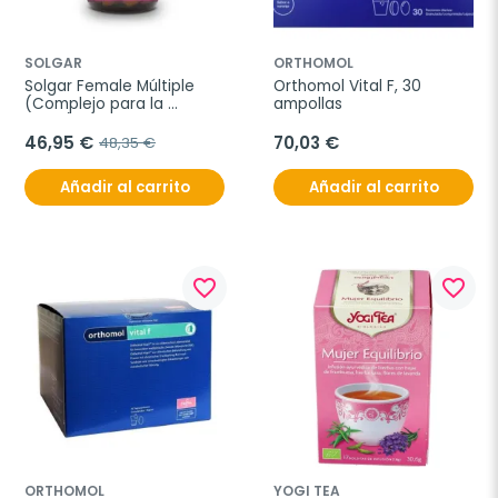
SOLGAR
ORTHOMOL
Solgar Female Múltiple 
Orthomol Vital F, 30 
(Complejo para la 
ampollas
mujer), 120 Comprimidos.
46,95 €
70,03 €
48,35 €
Añadir al carrito
Añadir al carrito
favorite_border
favorite_border
ORTHOMOL
YOGI TEA