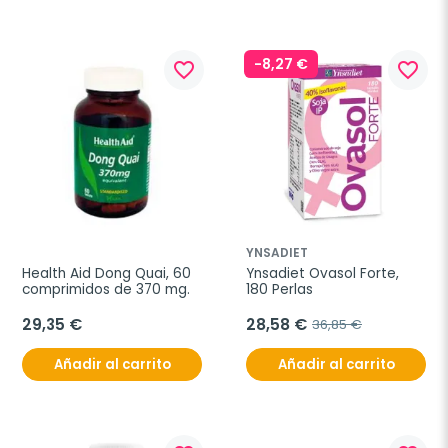
-8,27 €
favorite_border
favorite_border
YNSADIET
Health Aid Dong Quai, 60 
Ynsadiet Ovasol Forte, 
comprimidos de 370 mg.
180 Perlas
29,35 €
28,58 €
36,85 €
Añadir al carrito
Añadir al carrito