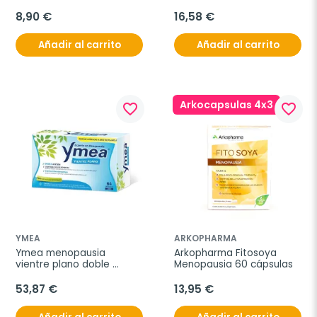
8,90 €
16,58 €
Añadir al carrito
Añadir al carrito
Arkocapsulas 4x3
favorite_border
favorite_border
YMEA
ARKOPHARMA
Ymea menopausia 
Arkopharma Fitosoya 
vientre plano doble 
Menopausia 60 cápsulas
acción, 60 comprimidos
53,87 €
13,95 €