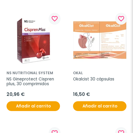
favorite_border
favorite_border
NS NUTRITIONAL SYSTEM
OKAL
NS Gineprotect Cispren 
Okalcist 30 cápsulas
plus, 30 comprimidos
20,96 €
16,50 €
Añadir al carrito
Añadir al carrito
favorite_border
favorite_border