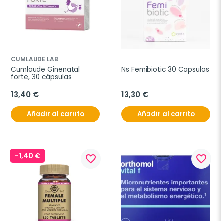
CUMLAUDE LAB
Cumlaude Ginenatal 
Ns Femibiotic 30 Capsulas
forte, 30 cápsulas
13,40 €
13,30 €
Añadir al carrito
Añadir al carrito
-1,40 €
favorite_border
favorite_border