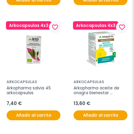
Añadir al carrito
Añadir al carrito
Arkocapsulas 4x3
Arkocapsulas 4x3
favorite_border
favorite_border
ARKOCAPSULAS
ARKOCAPSULAS
Arkopharma salvia 45 
Arkopharma aceite de 
arkocapsulas
onagra bienestar 
menstrual, 100 
arkocápsulas
7,40 €
13,60 €
Añadir al carrito
Añadir al carrito