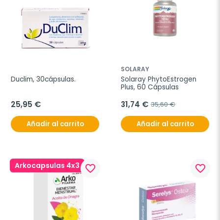
SOLARAY
Duclim, 30cápsulas.
Solaray PhytoEstrogen 
Plus, 60 Cápsulas
25,95 €
31,74 €
35,60 €
Añadir al carrito
Añadir al carrito
Arkocapsulas 4x3
favorite_border
favorite_border