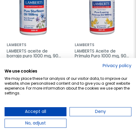
LAMBERTS
LAMBERTS
LAMBERTS aceite de 
LAMBERTS Aceite de 
borraja puro 1000 mg, 90 
Prímula Puro 1000 mg, 90 
cápsulas
cápsulas
Privacy policy
38,78 €
29,95 €
We use cookies
Añadir al carrito
Añadir al carrito
We may place these for analysis of our visitor data, to improve our
website, show personalised content and to give you a great website
experience. For more information about the cookies we use open the
settings.
favorite_border
favorite_border
Accept all
Deny
No, adjust