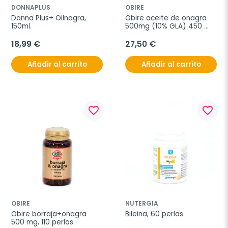
DONNAPLUS
OBIRE
Donna Plus+ Oilnagra, 
Obire aceite de onagra 
150ml.
500mg (10% GLA) 450 
perlas
18,99 €
27,50 €
Añadir al carrito
Añadir al carrito
favorite_border
favorite_border
OBIRE
NUTERGIA
Obire borraja+onagra 
Bileina, 60 perlas
500 mg, 110 perlas.