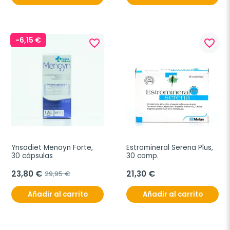
-6,15 €
favorite_border
favorite_border
Ynsadiet Menoyn Forte, 
Estromineral Serena Plus, 
30 cápsulas
30 comp.
23,80 €
21,30 €
29,95 €
Añadir al carrito
Añadir al carrito