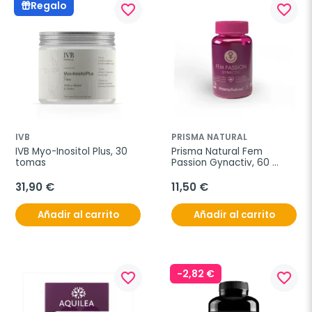
Regalo
favorite_border
favorite_border
IVB
PRISMA NATURAL
IVB Myo-Inositol Plus, 30 
Prisma Natural Fem 
tomas
Passion Gynactiv, 60 
gominolas sabor cereza
31,90 €
11,50 €
Añadir al carrito
Añadir al carrito
-2,82 €
favorite_border
favorite_border