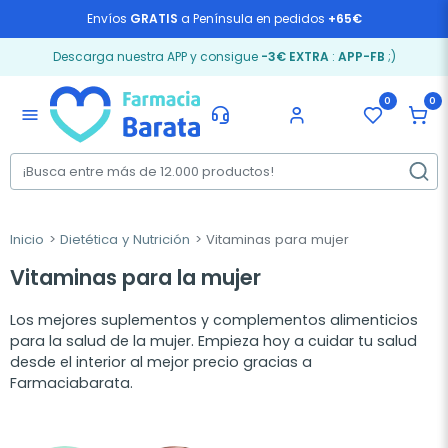
Envíos
GRATIS
a Península en pedidos
+65€
Descarga nuestra APP y consigue
-3€ EXTRA
:
APP-FB
;)
0
0
menu
Inicio
Dietética y Nutrición
Vitaminas para mujer
Vitaminas para la mujer
Los mejores suplementos y complementos alimenticios
para la salud de la mujer. Empieza hoy a cuidar tu salud
desde el interior al mejor precio gracias a
Farmaciabarata.