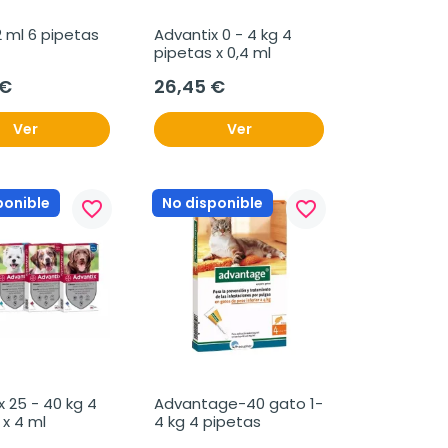
2 ml 6 pipetas
Advantix 0 - 4 kg 4 
pipetas x 0,4 ml
 €
26,45 €
Ver
Ver
ponible
No disponible
favorite_border
favorite_border
 25 - 40 kg 4 
Advantage-40 gato 1-
 x 4 ml
4 kg 4 pipetas