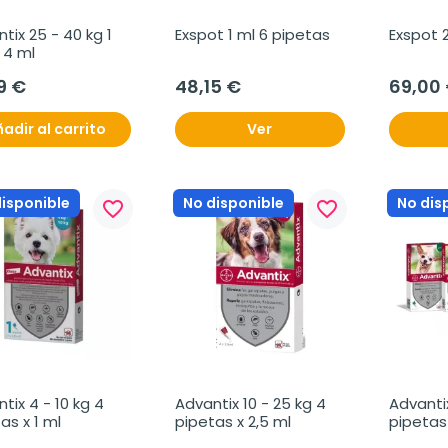
tix 25 - 40 kg 1 
Exspot 1 ml 6 pipetas
Exspot 
x 4 ml
9 €
48,15 €
69,00
adir al carrito
Ver
disponible
No disponible
No dis
favorite_border
favorite_border
tix 4 - 10 kg 4 
Advantix 10 - 25 kg 4 
Advantix
as x 1 ml
pipetas x 2,5 ml
pipetas