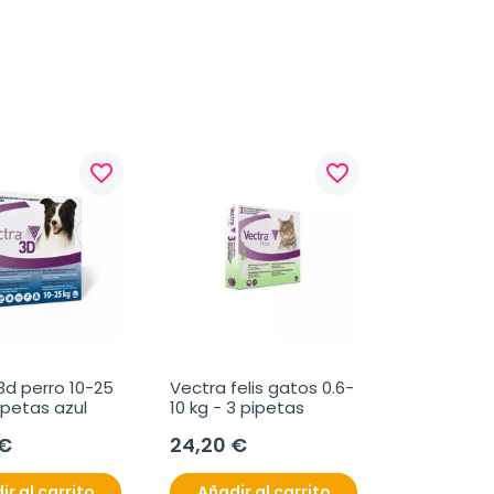
favorite_border
favorite_border
d perro 10-25 
Vectra felis gatos 0.6-
ipetas azul
10 kg - 3 pipetas
 €
24,20 €
ir al carrito
Añadir al carrito