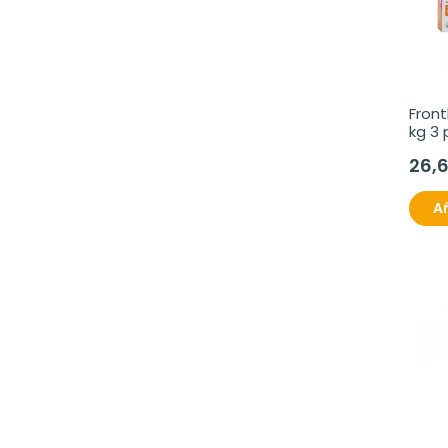
Front
kg 3 
26,
Añ