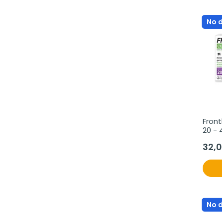
No 
Front
20 - 
32,
No 