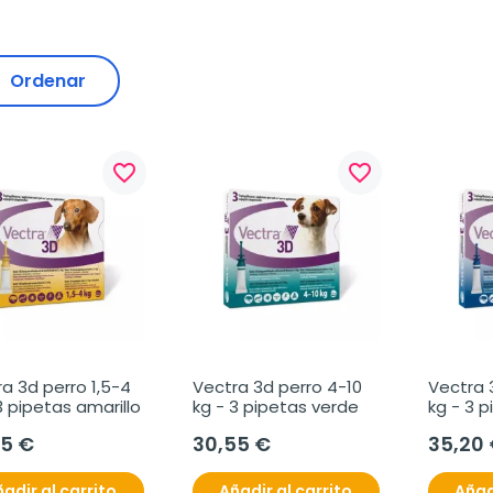
Ordenar
favorite_border
favorite_border
a 3d perro 1,5-4 
Vectra 3d perro 4-10 
Vectra 3
3 pipetas amarillo
kg - 3 pipetas verde
kg - 3 p
35 €
30,55 €
35,20
adir al carrito
Añadir al carrito
Añad