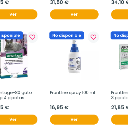
75 €
31,50 €
34,10 
Ver
Ver
disponible
No disponible
No dis
favorite_border
favorite_border
ntage-80 gato 
Frontline spray 100 ml
Frontli
g 4 pipetas
3 pipet
95 €
16,95 €
21,85 
Ver
Ver