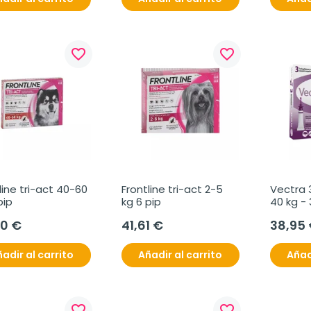
favorite_border
favorite_border
line tri-act 40-60 
Frontline tri-act 2-5 
Vectra 
pip
kg 6 pip
40 kg - 
30 €
41,61 €
38,95
adir al carrito
Añadir al carrito
Añad
favorite_border
favorite_border