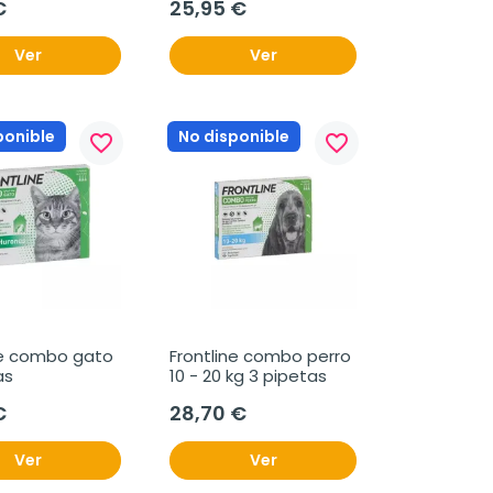
€
25,95 €
Ver
Ver
ponible
No disponible
favorite_border
favorite_border
ne combo gato 
Frontline combo perro 
as
10 - 20 kg 3 pipetas
€
28,70 €
Ver
Ver