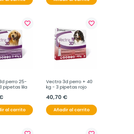
favorite_border
favorite_border
3d perro 25-
Vectra 3d perro + 40 
3 pipetas lila
kg - 3 pipetas rojo
 €
40,70 €
ir al carrito
Añadir al carrito
favorite_border
favorite_border