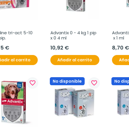
line tri-act 5-10 
Advantix 0 - 4 kg 1 pip  
Advantix 
pip.
x 0 4 ml
 x 1 ml
65 €
10,92 €
8,70 €
adir al carrito
Añadir al carrito
Añad
No disponible
No dis
favorite_border
favorite_border