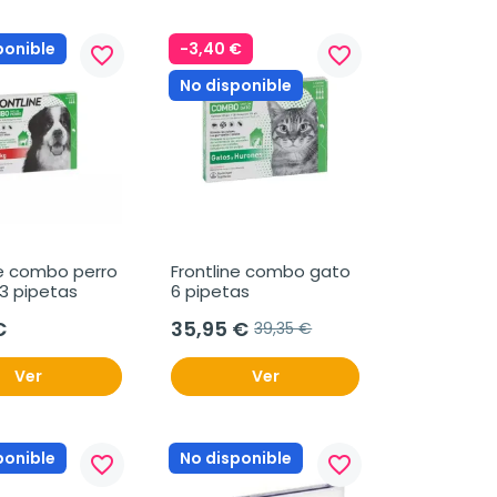
ponible
-3,40 €
favorite_border
favorite_border
No disponible
ne combo perro 
Frontline combo gato 
 3 pipetas
6 pipetas
€
35,95 €
39,35 €
Ver
Ver
ponible
No disponible
favorite_border
favorite_border