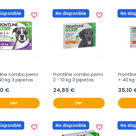
disponible
No disponible
No dis
favorite_border
favorite_border
line combo perro 
Frontline combo perro 
Frontli
40 kg 3 pipetas
2 - 10 kg 3 pipetas
+ 40 kg
00 €
24,85 €
35,10 
Ver
Ver
disponible
No disponible
No dis
favorite_border
favorite_border