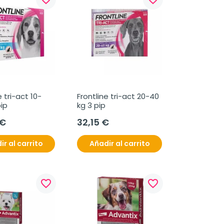
e tri-act 10-
Frontline tri-act 20-40 
ip
kg 3 pip
 €
32,15 €
ir al carrito
Añadir al carrito
favorite_border
favorite_border