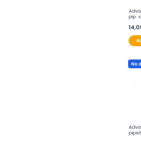
Advan
pip  
14,0
Añ
No 
Advan
pipet