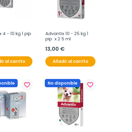
4 - 10 kg 1 pip 
Advantix 10 - 25 kg 1 
pip  x 2 5 ml
13,00 €
ir al carrito
Añadir al carrito
ponible
No disponible
favorite_border
favorite_border