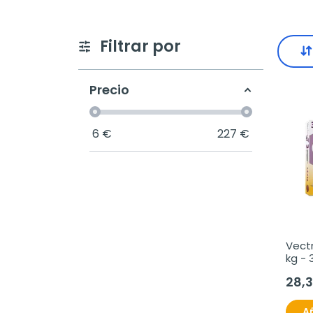
Filtrar por
Precio
6
€
227
€
Vectr
kg - 
28,
Añ