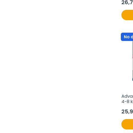
26,
No 
Adva
4-8 k
25,