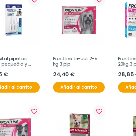
ital pipetas 
Frontline tri-act 2-5 
Frontlin
 pequeã‘o y 
kg 3 pip
20kg 3 p
 (-10 kg) 3 x 1.25 
5 €
24,40 €
28,85
adir al carrito
Añadir al carrito
Añad
favorite_border
favorite_border