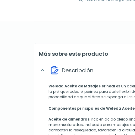
Más sobre este producto
Descripción
expand_more
Weleda Aceite de Masaje Perineal
es un aceit
la piel que rodea el perineo para darle flexibilid
probabilidad de que el área se exponga a lesio
Componentes principales de Weleda Aceite 
Aceite de almendras
: rico en ácido oleico, li
monoinsaturadas; indicado para masajes cor
combaten la resequedad, favorecen la circul