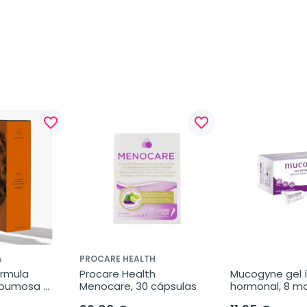
favorite_border
favorite_border
A
PROCARE HEALTH
rmula 
Procare Health 
Mucogyne gel í
spumosa 
Menocare, 30 cápsulas
hormonal, 8 mo
, 200 ml
5 ml