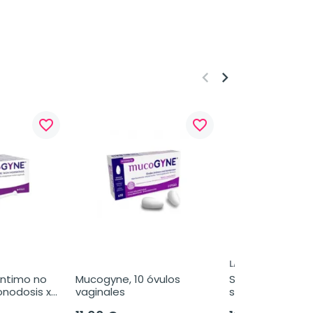
keyboard_arrow_left
keyboard_arrow_right
favorite_border
favorite_border
LABORATORIOS VI
ntimo no 
Mucogyne, 10 óvulos 
Septogin MD sol
nodosis x 
vaginales
secante spray, 