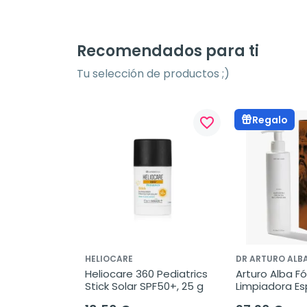
Recomendados para ti
Tu selección de productos ;)
Regalo
favorite_border
HELIOCARE
DR ARTURO ALB
Heliocare 360 Pediatrics 
Arturo Alba Fó
Stick Solar SPF50+, 25 g
Limpiadora E
Recuperadora