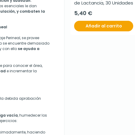
ción y suavizan.
de Lactancia, 30 Unidades
os esenciales le dan
ulación, y combaten la
5,40 €
Añadir al carrito
neal
e Perineal, se provee
 no se encuentre demasiado
y con ello
se ayuda a
ve para conocer el área,
dad
e incrementar la
n la debida aprobación
iga vacía
, humedecer los
jercicios:
roximadamente, haciendo