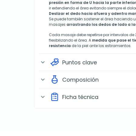
presión en forma de U hacia la parte inferior
ir extendiendo el área evitando siempre el dolor
Deslizar el dedo hacia afuera y adentro man
Se puede también sostener el área haciendo un 
masajes
arrastrando los dedos de lado a lad
Cada masaje debe repetirse por intervalos de 2
flexibilizando el área. A
medida que pase el t
resistencia
de la piel ante los estiramientos.
Puntos clave
expand_more
Composición
expand_more
Ficha técnica
expand_more