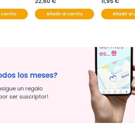
22,60 €
11,95 €
 carrito
Añadir al carrito
Añadir al 
odos los meses?
nsigue un regalo
or ser suscriptor!