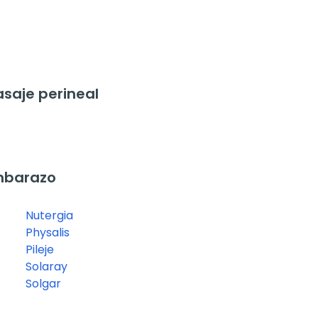
saje perineal
mbarazo
Nutergia
Physalis
Pileje
Solaray
Solgar