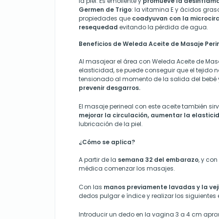
la piel. Es emoliente y
promueve la desinflama
Germen de Trigo
: la vitamina E y ácidos gras
propiedades que
coadyuvan con la microcirc
resequedad
evitando la pérdida de agua.
Beneficios de Weleda Aceite de Masaje Peri
Al masajear el área con Weleda Aceite de Masaj
elasticidad, se puede conseguir que el tejido
tensionado al momento de la salida del bebé 
prevenir desgarros.
El masaje perineal con este aceite también sir
mejorar la circulación, aumentar la elastici
lubricación de la piel.
¿Cómo se aplica?
A partir de la
semana 32 del embarazo
, y co
médica comenzar los masajes.
Con las
manos previamente lavadas y la vej
dedos pulgar e índice y realizar los siguientes e
Introducir un dedo en la vagina 3 a 4 cm ap