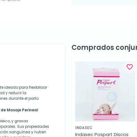
Comprados conju
favorite_border
e ideado para flexibilizar
ad y reducir la
nes durante el parto.
de Masaje Perineal
noleico, y grasas
porales. Sus propiedades
INDASEC
ación sanguínea y nutren
Indasec Pospart Discos 