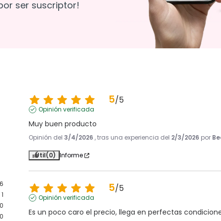
or ser suscriptor!
5
/
5
Opinión verificada
Muy buen producto
Opinión del
3/4/2026
, tras una experiencia del
2/3/2026
por
Be
Útil
(0)
Informe
16
5
/
5
1
Opinión verificada
0
Es un poco caro el precio, llega en perfectas condicion
0