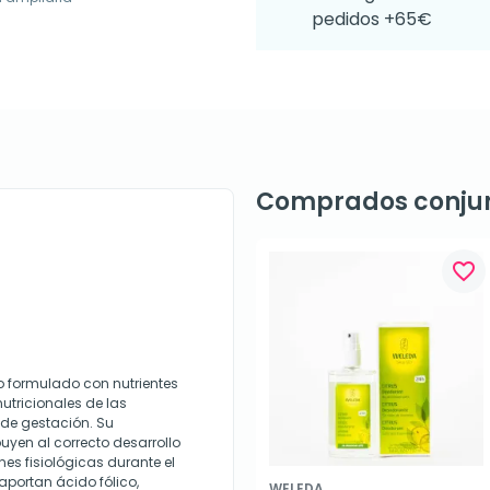
pedidos +65€
Comprados conju
favorite_border
o formulado con nutrientes
tricionales de las
de gestación. Su
yen al correcto desarrollo
nes fisiológicas durante el
portan ácido fólico,
WELEDA