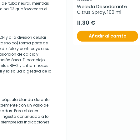
n del tubo neural, mientras
Weleda Desodorante 
mina D3 que favorecen el
Citrus Spray, 100 ml
11,30 €
Añadir al carrito
N y a la división celular
xaenoico) forma parte de
del feto y contribuye a su
absorción de calcio y
zación ósea. El complejo
hilus RF-2 y L. rhamnosus
al y la salud digestiva de la
a cápsula blanda durante
riblemente con un vaso de
dadas. Para obtener
 ingesta continuada a lo
 siempre las indicaciones