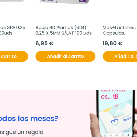
as 31G 0,25 
Aguja BD Plumas (31G) 
Mas+Lactimer, 
100uds
0,25 X 5MM S/LAT 100 uds
Capsulas.
6,95 €
19,80 €
 carrito
Añadir al carrito
Añadir al 
odos los meses?
nsigue un regalo