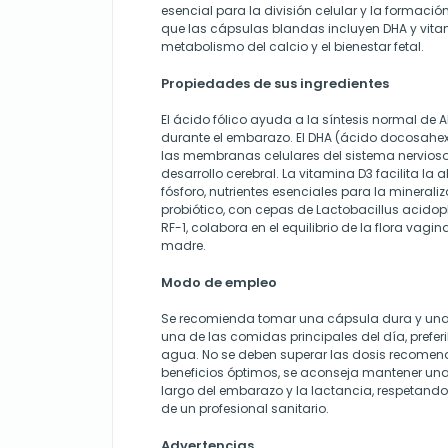
esencial para la división celular y la formació
que las cápsulas blandas incluyen DHA y vita
metabolismo del calcio y el bienestar fetal.
Propiedades de sus ingredientes
El ácido fólico ayuda a la síntesis normal de AD
durante el embarazo. El DHA (ácido docosahe
las membranas celulares del sistema nervioso 
desarrollo cerebral. La vitamina D3 facilita la 
fósforo, nutrientes esenciales para la minerali
probiótico, con cepas de Lactobacillus acidop
RF-1, colabora en el equilibrio de la flora vagin
madre.
Modo de empleo
Se recomienda tomar una cápsula dura y un
una de las comidas principales del día, prefe
agua. No se deben superar las dosis recomen
beneficios óptimos, se aconseja mantener una
largo del embarazo y la lactancia, respetando
de un profesional sanitario.
Advertencias