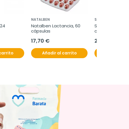
NATALBEN
SEID
24 
Natalben Lactancia, 60 
Seidibion Mater 
cápsulas
comprimidos + 3
cápsulas bland
17,70 €
22,95 €
carrito
Añadir al carrito
Añadir al c