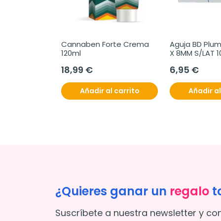
LO+ 10ml
Cannaben Forte Crema 
Aguja BD Plum
120ml
X 8MM S/LAT 
18,99 €
6,95 €
l carrito
Añadir al carrito
Añadir al
¿Quieres ganar un
regalo
t
Suscríbete a nuestra newsletter y co