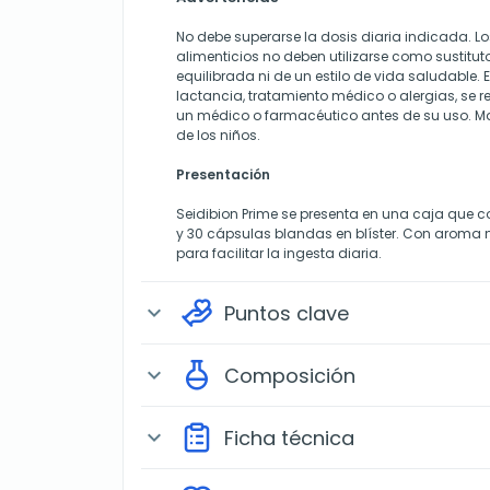
No debe superarse la dosis diaria indicada. 
alimenticios no deben utilizarse como sustitut
equilibrada ni de un estilo de vida saludable.
lactancia, tratamiento médico o alergias, se
un médico o farmacéutico antes de su uso. Ma
de los niños.
Presentación
Seidibion Prime se presenta en una caja que 
y 30 cápsulas blandas en blíster. Con aroma
para facilitar la ingesta diaria.
Puntos clave
expand_more
Composición
expand_more
Ficha técnica
expand_more