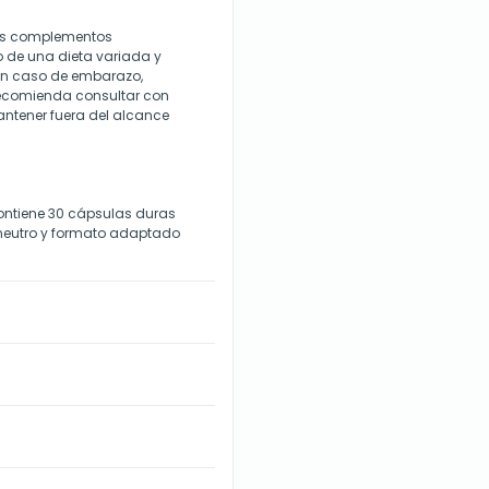
Los complementos
o de una dieta variada y
 En caso de embarazo,
 recomienda consultar con
ntener fuera del alcance
contiene 30 cápsulas duras
 neutro y formato adaptado