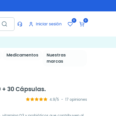
0
0
Iniciar sesión
Medicamentos
Nuestras
marcas
0 + 30 Cápsulas.
4.9
/
5
-
17
opiniones
, vitamina D3 y probióticos que contribuyen al