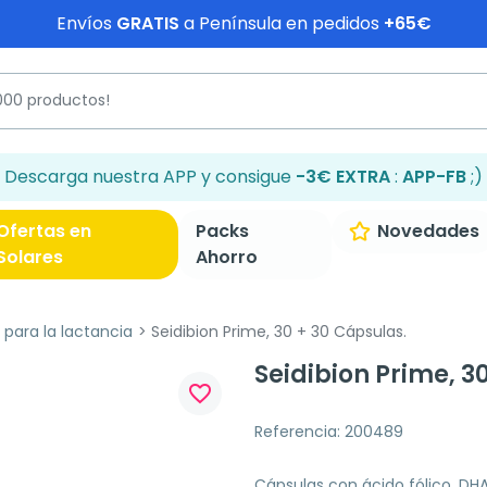
Envíos
GRATIS
a Península en pedidos
+65€
Descarga nuestra APP y consigue
-3€ EXTRA
:
APP-FB
;)
Ofertas en
Packs
Novedades
Solares
Ahorro
 para la lactancia
Seidibion Prime, 30 + 30 Cápsulas.
Seidibion Prime, 3
favorite_border
Referencia: 200489
Cápsulas con ácido fólico, DHA