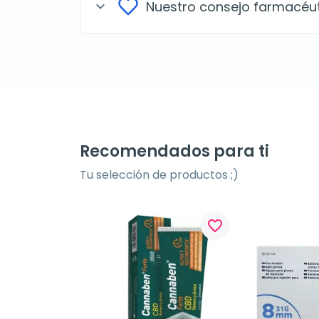
Nuestro consejo farmacéu
expand_more
Recomendados para ti
Tu selección de productos ;)
favorite_border
favorite_border