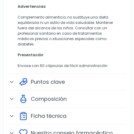
Advertencias
Complemento alimenticio, no sustituye una dieta
equilibrada ni un estilo de vida saludable. Mantener
fuera del alcance de los niños. Consultar con un
profesional sanitario en caso de tratamientos
médicos previos o situaciones especiales como
diabetes.
Presentación
Envase con 60 cápsulas de fácil administración.
Puntos clave
expand_more
Composición
expand_more
Ficha técnica
expand_more
Nuestro consejo farmacéutico
expand_more