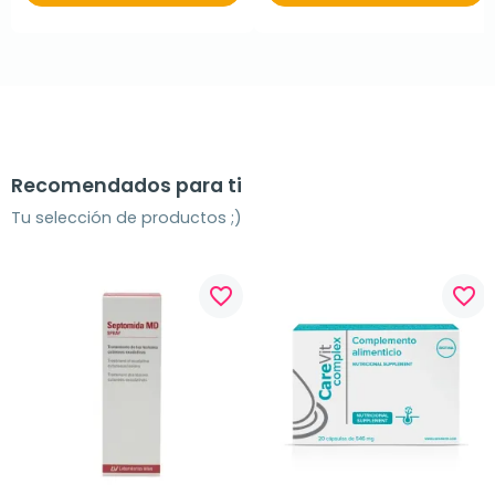
Recomendados para ti
Tu selección de productos ;)
favorite_border
favorite_border