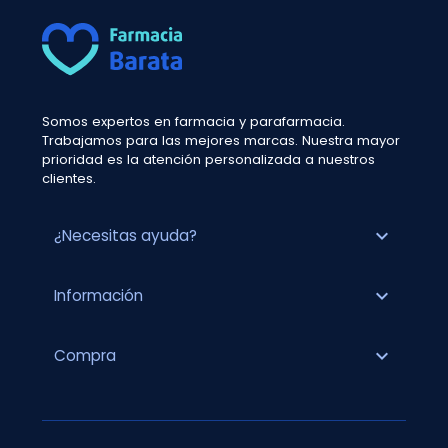
Somos expertos en farmacia y parafarmacia.
Trabajamos para las mejores marcas. Nuestra mayor
prioridad es la atención personalizada a nuestros
clientes.
expand_more
¿Necesitas ayuda?
expand_more
Información
expand_more
Compra