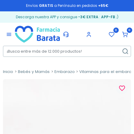
Envíos
GRATIS
a Península en pedidos
+65€
Descarga nuestra APP y consigue
-3€ EXTRA
:
APP-FB
;)
0
0
menu
Inicio
Bebés y Mamás
Embarazo
Vitaminas para el embara
favorite_border