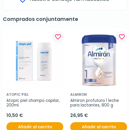
Comprados conjuntamente
favorite_border
favorite_border
ATOPIC PIEL
ALMIRON
Atopic piel champú capilar, 
Almiron profutura 1 leche 
200ml.
para lactantes, 800 g
10,50 €
26,95 €
Añadir al carrito
Añadir al carrito