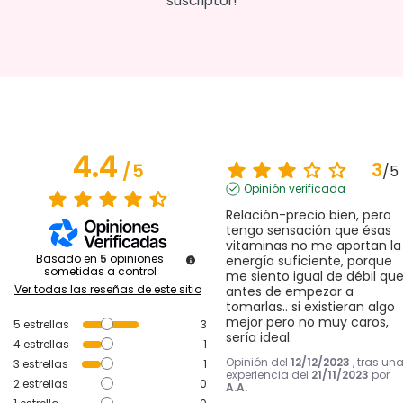
suscriptor!
4.4
3
/
5
/
5
Opinión verificada
Relación-precio bien, pero 
tengo sensación que ésas 
vitaminas no me aportan la 
Basado en
5
opiniones
energía suficiente, porque 
sometidas a control
me siento igual de débil que
Ver todas las reseñas de este sitio
antes de empezar a 
tomarlas.. si existieran algo 
mejor pero no muy caros, 
5
estrellas
3
sería ideal.
4
estrellas
1
Opinión del
12/12/2023
, tras un
3
estrellas
1
experiencia del
21/11/2023
por
2
estrellas
0
A.A.