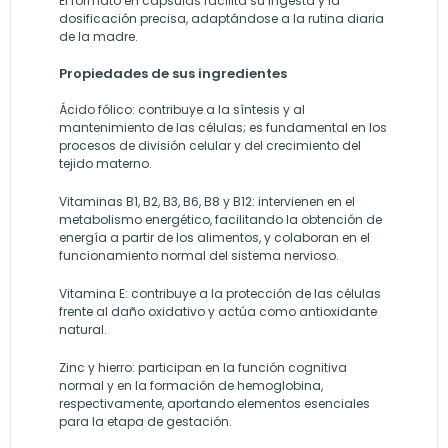
El formato en cápsulas facilita su ingesta y la
dosificación precisa, adaptándose a la rutina diaria
de la madre.
Propiedades de sus ingredientes
Ácido fólico: contribuye a la síntesis y al
mantenimiento de las células; es fundamental en los
procesos de división celular y del crecimiento del
tejido materno.
Vitaminas B1, B2, B3, B6, B8 y B12: intervienen en el
metabolismo energético, facilitando la obtención de
energía a partir de los alimentos, y colaboran en el
funcionamiento normal del sistema nervioso.
Vitamina E: contribuye a la protección de las células
frente al daño oxidativo y actúa como antioxidante
natural.
Zinc y hierro: participan en la función cognitiva
normal y en la formación de hemoglobina,
respectivamente, aportando elementos esenciales
para la etapa de gestación.