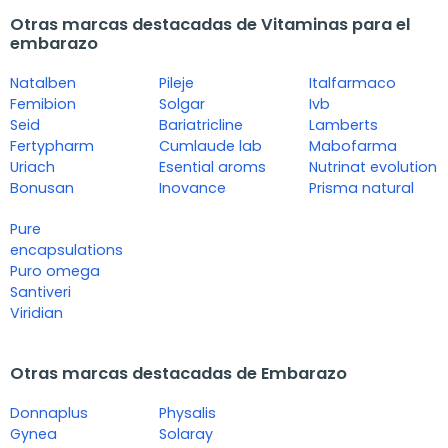
Otras marcas destacadas de Vitaminas para el
embarazo
Natalben
Pileje
Italfarmaco
Femibion
Solgar
Ivb
Seid
Bariatricline
Lamberts
Fertypharm
Cumlaude lab
Mabofarma
Uriach
Esential aroms
Nutrinat evolution
Bonusan
Inovance
Prisma natural
Pure
encapsulations
Puro omega
Santiveri
Viridian
Otras marcas destacadas de Embarazo
Donnaplus
Physalis
Gynea
Solaray