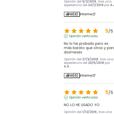
Opinión del
5/2/2019
, tras una
experiencia del
24/1/2019
por
A.
Útil
(0)
Informe
5
/
5
Opinión verificada
No lo he probado pero es 
más barato que otros y para
dosmeses
Opinión del
27/6/2018
, tras una
experiencia del
20/6/2018
por
A.A.
Útil
(0)
Informe
5
/
5
Opinión verificada
NO LO HE USADO YO.
Opinión del
1/12/2016
, tras una