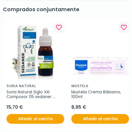
Comprados conjuntamente
favorite_border
favorite_border
SORIA NATURAL
MUSTELA
Soria Natural Siglo XXI 
Mustela Crema Bálsamo, 
Composor 05 sedaner 
100ml
complex, 50 ml
15,70 €
8,95 €
Añadir al carrito
Añadir al carrito