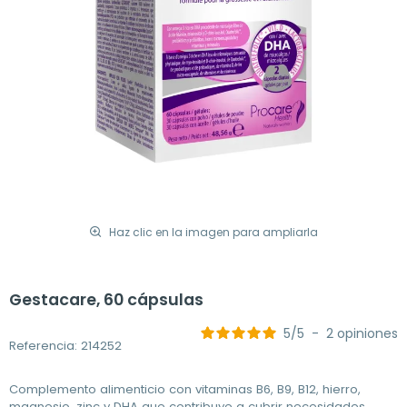
Haz clic en la imagen para ampliarla
Gestacare, 60 cápsulas
5
/
5
-
2
opiniones
Referencia: 214252
Complemento alimenticio con vitaminas B6, B9, B12, hierro,
magnesio, zinc y DHA que contribuye a cubrir necesidades