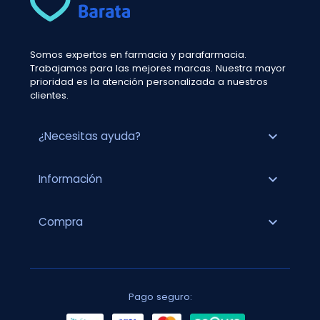
Somos expertos en farmacia y parafarmacia.
Trabajamos para las mejores marcas. Nuestra mayor
prioridad es la atención personalizada a nuestros
clientes.
expand_more
¿Necesitas ayuda?
expand_more
Información
expand_more
Compra
Pago seguro: