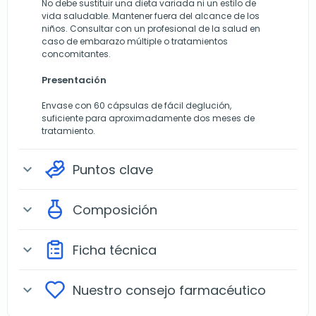
No debe sustituir una dieta variada ni un estilo de
vida saludable. Mantener fuera del alcance de los
niños. Consultar con un profesional de la salud en
caso de embarazo múltiple o tratamientos
concomitantes.
Presentación
Envase con 60 cápsulas de fácil deglución,
suficiente para aproximadamente dos meses de
tratamiento.
Puntos clave
expand_more
Composición
expand_more
Ficha técnica
expand_more
Nuestro consejo farmacéutico
expand_more