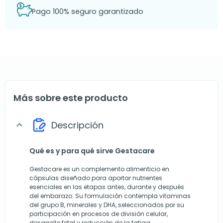
Pago 100% seguro garantizado
Más sobre este producto
Descripción
expand_more
Qué es y para qué sirve Gestacare
Gestacare es un complemento alimenticio en
cápsulas diseñado para aportar nutrientes
esenciales en las etapas antes, durante y después
del embarazo. Su formulación contempla vitaminas
del grupo B, minerales y DHA, seleccionados por su
participación en procesos de división celular,
desarrollo fetal y reducción de la fatiga.