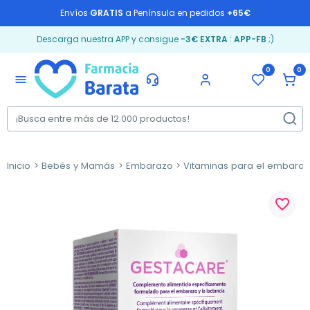
Envíos
GRATIS
a Península en pedidos
+65€
Descarga nuestra APP y consigue
-3€ EXTRA
:
APP-FB
;)
0
0
menu
Inicio
Bebés y Mamás
Embarazo
Vitaminas para el embara
favorite_border