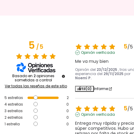
5
5
/
5
/
5
Opinión verificada
Me va muy bien
Opinión del
23/12/2025
, tras un
experiencia del
29/11/2025
por
Basado en
2
opiniones
Noemí P.
sometidas a control
Ver todas las reseñas de este sitio
Útil
(0)
Informe
5
estrellas
2
4
estrellas
0
5
/
5
3
estrellas
0
Opinión verificada
2
estrellas
0
Entrega muy rápida y precio
1
estrella
0
súper competitivos. Hubo un
retraso por falta de stock en