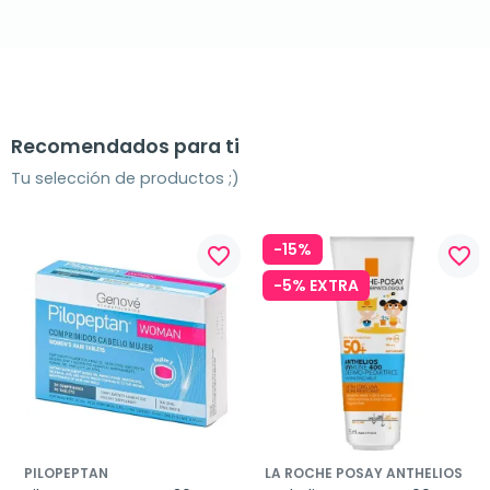
Recomendados para ti
Tu selección de productos ;)
-15%
favorite_border
favorite_border
-5% EXTRA
PILOPEPTAN
LA ROCHE POSAY ANTHELIOS