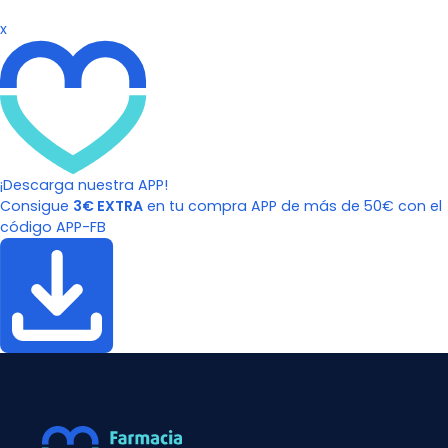
x
¡Descarga nuestra APP!
Consigue
3€ EXTRA
en tu compra APP de más de 50€ con el
código APP-FB