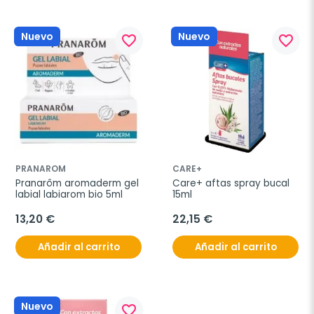
Nuevo
Nuevo
favorite_border
favorite_border
PRANAROM
CARE+
Pranarôm aromaderm gel 
Care+ aftas spray bucal 
labial labiarom bio 5ml
15ml
13,20 €
22,15 €
Añadir al carrito
Añadir al carrito
Nuevo
favorite_border