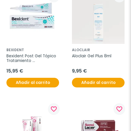
BEXIDENT
ALOCLAIR
Bexident Post Gel Tópico 
Aloclair Gel Plus 8ml
Tratamiento 
Coadyudante, 25 ml
15,95 €
9,95 €
Añadir al carrito
Añadir al carrito
favorite_border
favorite_border