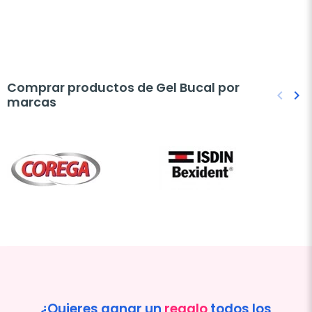
Comprar productos de Gel Bucal por
keyboard_arrow_left
keyboard_arrow_right
marcas
Anteri
Sig
¿Quieres ganar un
regalo
todos los