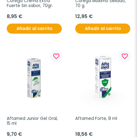
Corega Crema Extra 
Corega Máximo Sellado, 
Fuerte Sin sabor, 70gr.
70 g.
8,95 €
12,95 €
Añadir al carrito
Añadir al carrito
favorite_border
favorite_border
Aftamed Junior Gel Oral, 
Aftamed Forte, 8 ml
15 ml
9,70 €
18,56 €