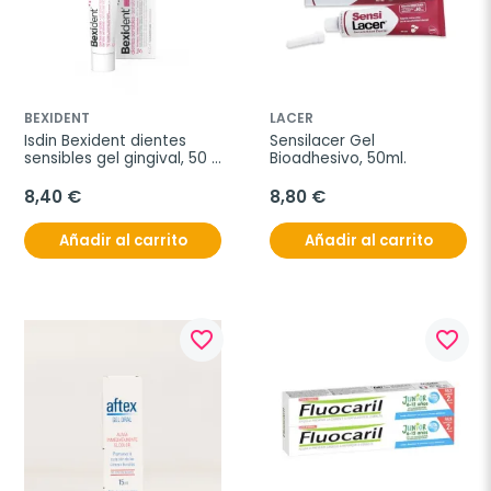
BEXIDENT
LACER
Isdin Bexident dientes 
Sensilacer Gel 
sensibles gel gingival, 50 
Bioadhesivo, 50ml.
ml
8,40 €
8,80 €
Añadir al carrito
Añadir al carrito
favorite_border
favorite_border