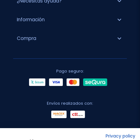
expand_more
¿Necesitas ayuda?
expand_more
Información
expand_more
Compra
Pago seguro:
Envíos realizados con:
No lo decimos nosotros...
Privacy policy