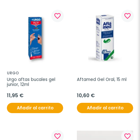
favorite_border
favorite_border
URGO
Urgo aftas bucales gel 
Aftamed Gel Oral, 15 ml
junior, 12ml
11,95 €
10,60 €
Añadir al carrito
Añadir al carrito
favorite_border
favorite_border