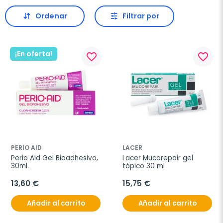
Ordenar
Filtrar por
¡En oferta!
favorite_border
favorite_border
PERIO AID
LACER
Perio Aid Gel Bioadhesivo, 
Lacer Mucorepair gel 
30ml.
tópico 30 ml
13,60 €
15,75 €
Añadir al carrito
Añadir al carrito