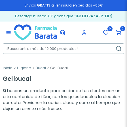
Envíos
GRATIS
a Península en pedidos
+65€
Descarga nuestra APP y consigue
-3€ EXTRA
:
APP-FB
;)
0
0
menu
Inicio
Higiene
Bucal
Gel Bucal
Gel bucal
Si buscas un producto para cuidar de tus dientes con un
alto contenido de flúor, son los geles bucales la elección
correcta. Previenen la caries, placa y sarro al tiempo que
dejan un aliento más fresco.