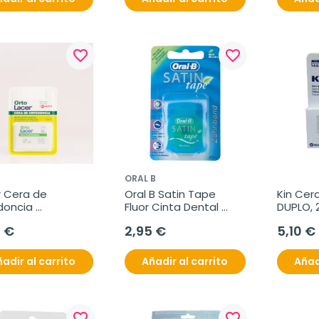
favorite_border
favorite_border
R
ORAL B
 Cera de 
Oral B Satin Tape 
Kin Cer
oncia 
Fluor Cinta Dental 
DUPLO, 
acer, 5U.
Menta, 25 m.
0 €
2,95 €
5,10 €
adir al carrito
Añadir al carrito
Añad
favorite_border
favorite_border