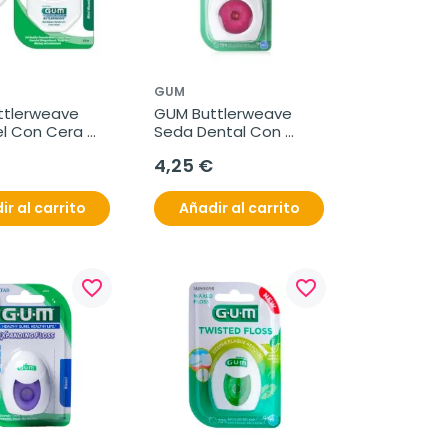
GUM
tlerweave 
GUM Buttlerweave 
l Con Cera 
Seda Dental Con 
ada, 55m
Cera, 55m
4,25 €
ir al carrito
Añadir al carrito
favorite_border
favorite_border