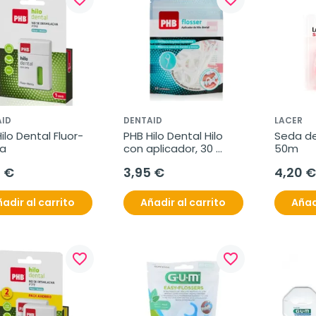
AID
DENTAID
LACER
ilo Dental Fluor-
PHB Hilo Dental Hilo 
Seda den
a
con aplicador, 30 
50m
unidades
0 €
3,95 €
4,20 €
adir al carrito
Añadir al carrito
Añad
favorite_border
favorite_border