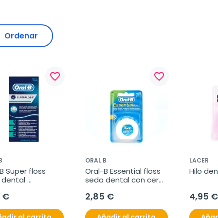
Ordenar
favorite_border
favorite_border
B
ORAL B
LACER
B Super floss 
Oral-B Essential floss 
Hilo de
dental 
seda dental con cera, 
rtada, 50 
50 m
 €
2,85 €
4,95 €
ades
adir al carrito
Añadir al carrito
Añad