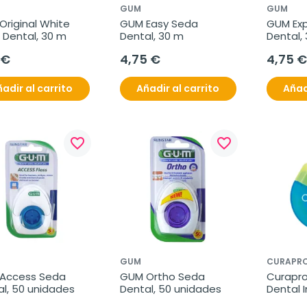
GUM
GUM
riginal White 
GUM Easy Seda 
GUM Exp
 Dental, 30 m
Dental, 30 m
Dental,
 €
4,75 €
4,75 €
adir al carrito
Añadir al carrito
Añad
favorite_border
favorite_border
GUM
CURAPR
Access Seda 
GUM Ortho Seda 
Curaprox
l, 50 unidades
Dental, 50 unidades
Dental I
30x