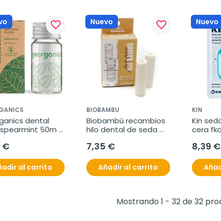
vo
Nuevo
Nuevo
favorite_border
favorite_border
GANICS
BIOBAMBU
KIN
anics dental 
Biobambú recambios 
Kin seda
 spearmint 50m 
hilo dental de seda 
cera fk
natural 2x30m
50m
 €
7,35 €
8,39 €
adir al carrito
Añadir al carrito
Añad
Mostrando 1 - 32 de 32 pr