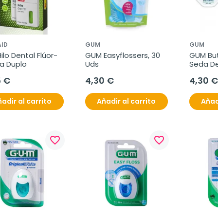
AID
GUM
GUM
ilo Dental Flúor-
GUM Easyflossers, 30 
GUM But
a Duplo
Uds
Seda De
Mentol
5 €
4,30 €
4,30 €
adir al carrito
Añadir al carrito
Añad
favorite_border
favorite_border