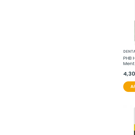
DENT
PHB H
Ment
4,3
Añ