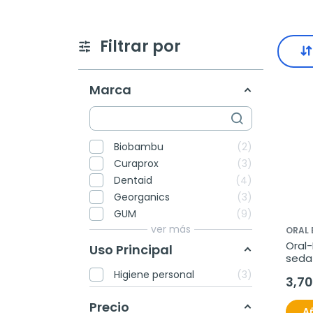
Filtrar por
Marca
Biobambu
2
Curaprox
3
Dentaid
4
Georganics
3
GUM
9
ver más
ORAL 
Oral-
Uso Principal
seda 
preco
Higiene personal
3
3,70
unid
Precio
Añ