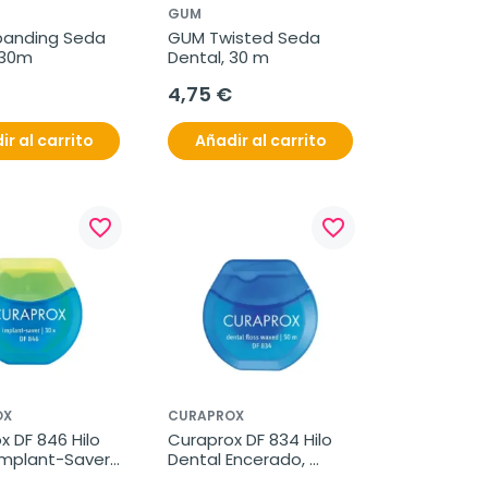
GUM
anding Seda 
GUM Twisted Seda 
 30m
Dental, 30 m
4,75 €
ir al carrito
Añadir al carrito
favorite_border
favorite_border
OX
CURAPROX
 DF 846 Hilo 
Curaprox DF 834 Hilo 
mplant-Saver, 
Dental Encerado, 
Sabor Menta, 50 m