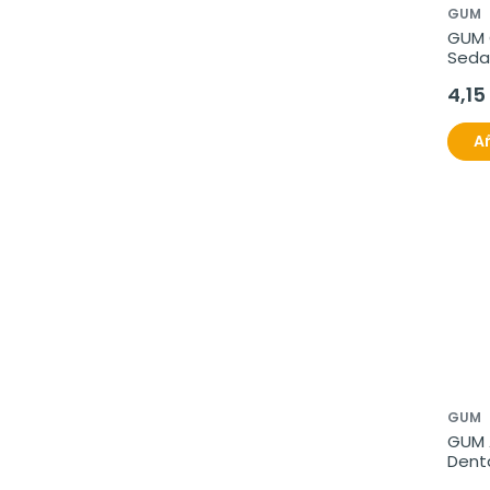
GUM
GUM O
Seda
4,15
Añ
GUM
GUM 
Denta