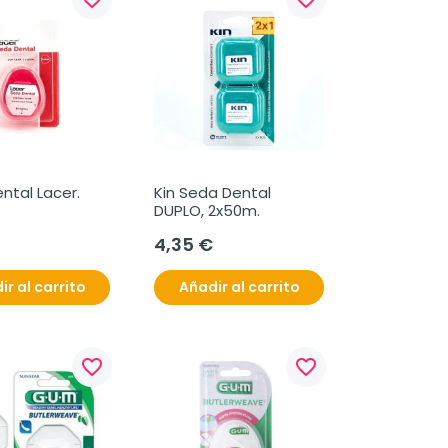
tal Lacer. 
Kin Seda Dental 
DUPLO, 2x50m.
4,35 €
ir al carrito
Añadir al carrito
favorite_border
favorite_border