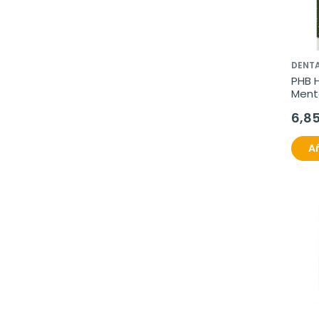
DENT
PHB H
Ment
6,8
Añ