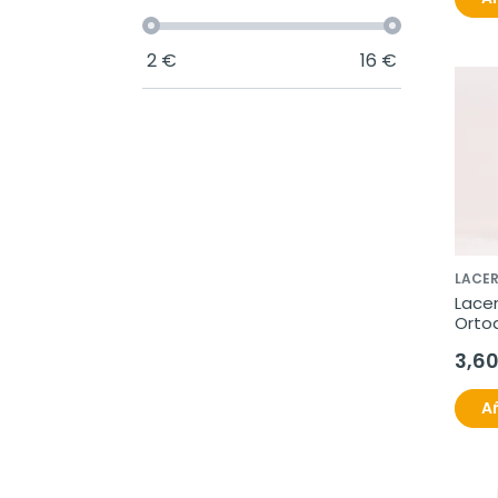
2
€
16
€
LACE
Lacer
Ortod
OrtoL
3,6
Añ