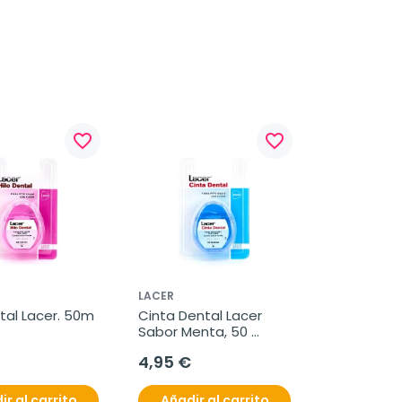
favorite_border
favorite_border
LACER
ntal Lacer. 50m
Cinta Dental Lacer 
Sabor Menta, 50 
metros
4,95 €
ir al carrito
Añadir al carrito