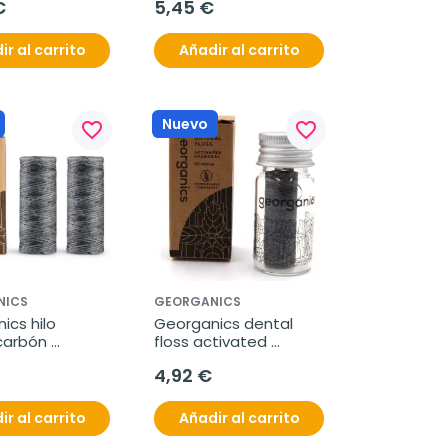
€
5,45 €
ir al carrito
Añadir al carrito
Nuevo
favorite_border
favorite_border
NICS
GEORGANICS
cs hilo 
Georganics dental 
carbón 
floss activated 
o 50m 2uds
charcoal 50m 1ud
4,92 €
ir al carrito
Añadir al carrito