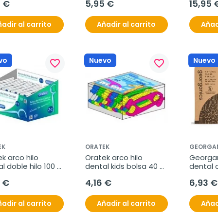
5 €
5,95 €
15,95 
adir al carrito
Añadir al carrito
Añad
vo
Nuevo
Nuevo
favorite_border
favorite_border
EK
ORATEK
GEORGA
k arco hilo 
Oratek arco hilo 
Georgani
l doble hilo 100 
dental kids bolsa 40 
dental 
des individuales
unidades
activad
9 €
4,16 €
6,93 €
adir al carrito
Añadir al carrito
Añad