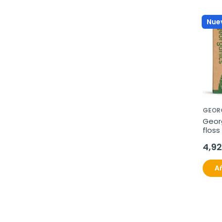
Nue
GEOR
Georg
floss
1ud
4,92
Añ