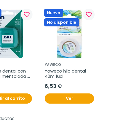
Nuevo
favorite_border
favorite_border
No disponible
YAWECO
 dental con 
Yaweco hilo dental 
d mentolada 
40m 1ud
6,53 €
ir al carrito
Ver
oductos