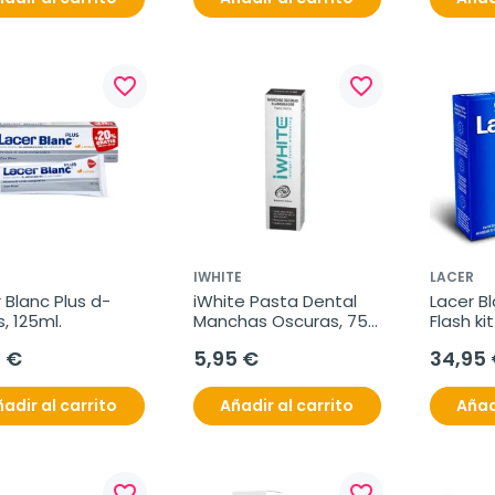
favorite_border
favorite_border
R
IWHITE
LACER
 Blanc Plus d-
iWhite Pasta Dental 
Lacer Bl
s, 125ml.
Manchas Oscuras, 75 
Flash kit
ml
blanqu
0 €
5,95 €
34,95
adir al carrito
Añadir al carrito
Añad
favorite_border
favorite_border