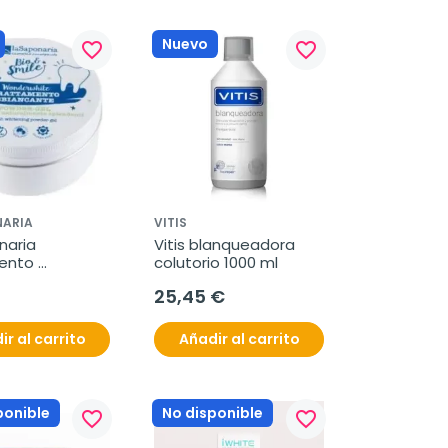
Nuevo
favorite_border
favorite_border
NARIA
VITIS
aria 
Vitis blanqueadora 
ento 
colutorio 1000 ml
eador 50g
25,45 €
ir al carrito
Añadir al carrito
ponible
No disponible
favorite_border
favorite_border