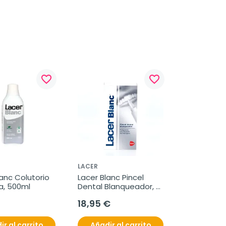
favorite_border
favorite_border
LACER
anc Colutorio 
Lacer Blanc Pincel 
, 500ml
Dental Blanqueador, 
9g
18,95 €
ir al carrito
Añadir al carrito