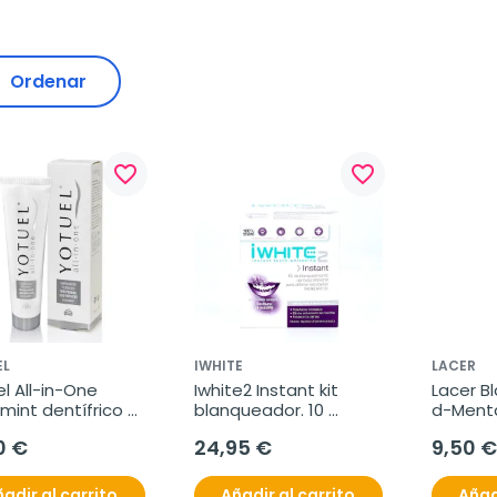
Ordenar
favorite_border
favorite_border
EL
IWHITE
LACER
l All-in-One 
Iwhite2 Instant kit 
Lacer Bl
int dentífrico 
blanqueador. 10 
d-Menta
queador, 75 ml
moldes precargados
0 €
24,95 €
9,50 €
adir al carrito
Añadir al carrito
Añad