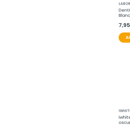
LABOR
Denti
Blanq
7,95
Añ
IWHIT
iwhi
oscur
prec