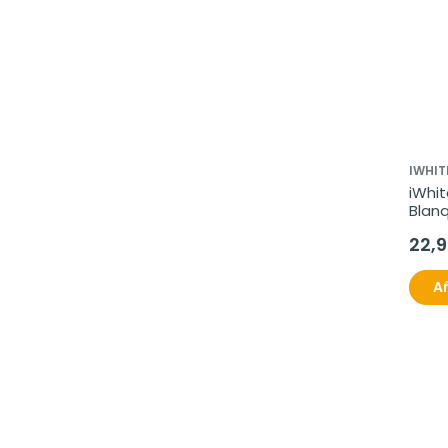
IWHIT
iWhit
Blanq
tiras
22,
Añ