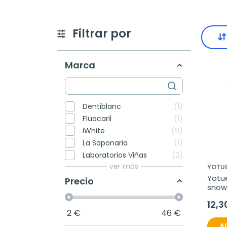
Filtrar por
Marca
Dentiblanc
1
Fluocaril
1
iWhite
9
La Saponaria
1
Laboratorios Viñas
2
ver más
YOTU
Yotue
Precio
snowm
blan
12,3
2
€
46
€
Añ