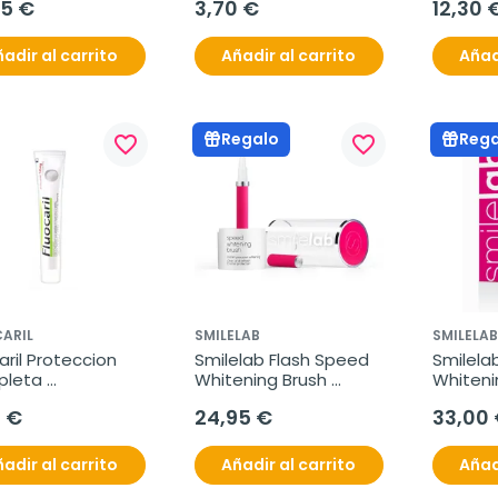
95 €
3,70 €
12,30 
dentífri
adir al carrito
Añadir al carrito
Añad
Regalo
Rega
favorite_border
favorite_border
ARIL
SMILELAB
SMILELAB
aril Proteccion 
Smilelab Flash Speed 
Smilela
leta 
Whitening Brush 
Whitenin
queante, 75 ml
Pincel Blanqueador
tiras b
0 €
24,95 €
33,00
adir al carrito
Añadir al carrito
Añad