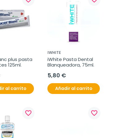
IWHITE
anc plus pasta 
iWhite Pasta Dental 
tes 125ml.
Blanqueadora, 75ml.
€
5,80 €
ir al carrito
Añadir al carrito
favorite_border
favorite_border