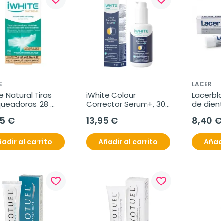
E
LACER
e Natural Tiras 
iWhite Colour 
Lacerbl
ueadoras, 28 
Corrector Serum+, 30 
de dien
 disolubles
ml
95 €
13,95 €
8,40 
adir al carrito
Añadir al carrito
Añad
favorite_border
favorite_border