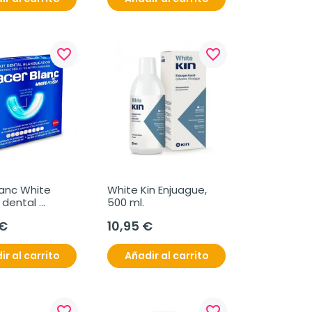
favorite_border
favorite_border
anc White 
White Kin Enjuague, 
 dental 
500 ml.
eador
 €
10,95 €
ir al carrito
Añadir al carrito
favorite_border
favorite_border