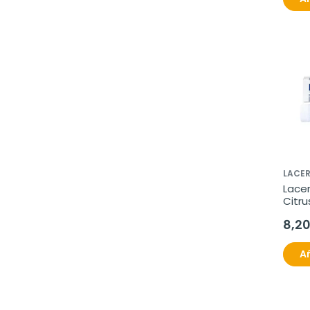
LACE
Lacer
Citru
8,2
Añ