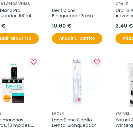
ATORIOS VIÑAS
ORAL B
blanc Pro 
Dentiblanc 
Oral-B P
ueador, 100ml.
Blanqueador Fresh 
Advance
DUPLO
dental,
 €
10,60 €
3,40 €
adir al carrito
Añadir al carrito
Añad
favorite_border
favorite_border
E
LACER
YOTUEL
te manchas 
LacerBlanc Cepillo 
Yotuel Al
as, 10 moldes 
Dental Blanqueador
Winterg
argados.
blanque