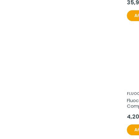
35,
Añ
FLUOC
Fluoc
Comp
Blan
4,2
Añ