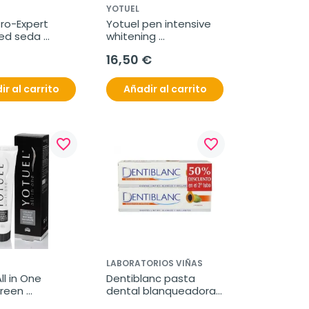
YOTUEL
ro-Expert 
Yotuel pen intensive 
d seda 
whitening 
 50 m
blanqueador, 5 g
16,50 €
ir al carrito
Añadir al carrito
favorite_border
favorite_border
LABORATORIOS VIÑAS
l in One 
Dentiblanc pasta 
reen 
dental blanqueadora, 
ador 
2x100ml.