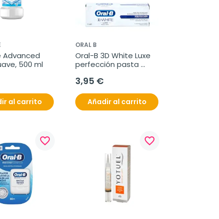
E
ORAL B
e Advanced 
Oral-B 3D White Luxe 
uave, 500 ml
perfección pasta 
dentífrica, 75 ml
3,95 €
ir al carrito
Añadir al carrito
favorite_border
favorite_border