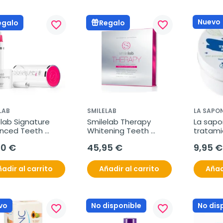
Nuevo
egalo
Regalo
favorite_border
favorite_border
LAB
SMILELAB
LA SAPO
lab Signature 
Smilelab Therapy 
La sapon
nced Teeth 
Whitening Teeth 
tratami
ning Brush 
Mask, 14 pares tiras 
blanqu
00 €
45,95 €
9,95 €
el blanqueador
blanqueadoras
adir al carrito
Añadir al carrito
Añad
vo
No disponible
No dis
favorite_border
favorite_border