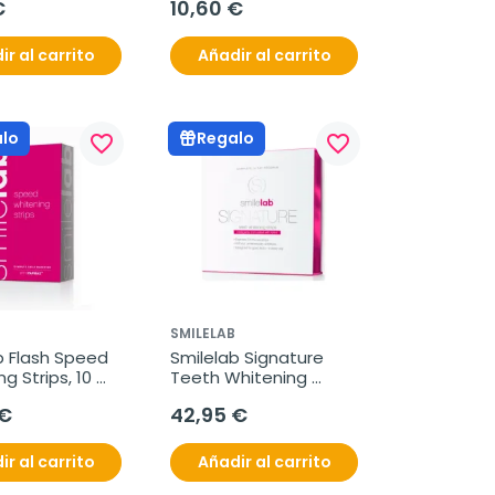
€
10,60 €
co, 75 ml
ir al carrito
Añadir al carrito
lo
Regalo
favorite_border
favorite_border
SMILELAB
b Flash Speed 
Smilelab Signature 
g Strips, 10 
Teeth Whitening 
lanqueadoras
Stripts, 14 tiras 
 €
42,95 €
blanqueadoras
ir al carrito
Añadir al carrito