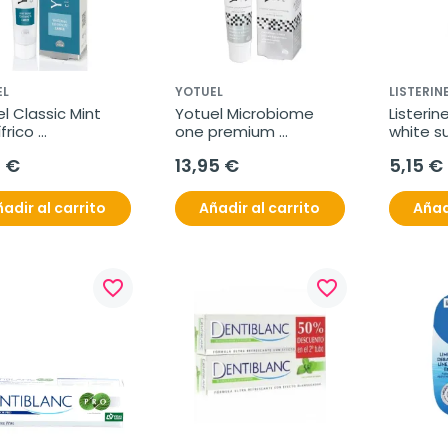
EL
YOTUEL
LISTERIN
l Classic Mint 
Yotuel Microbiome 
Listerin
frico 
one premium 
white s
queador 
dentífrico 
0 €
13,95 €
5,15 €
aries, 50 ml
blanqueador, 100 g
adir al carrito
Añadir al carrito
Añad
favorite_border
favorite_border