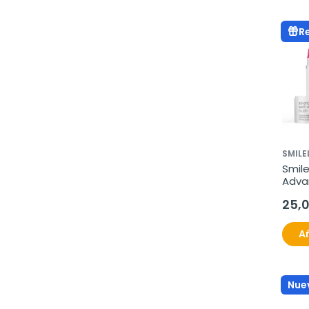
R
SMILE
Smile
Adva
White
25,
Pinc
Añ
Nue