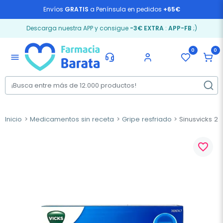
Envíos
GRATIS
a Península en pedidos
+65€
Descarga nuestra APP y consigue
-3€ EXTRA
:
APP-FB
;)
0
0
menu
Inicio
Medicamentos sin receta
Gripe resfriado
Sinusvicks 2
favorite_border