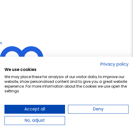
x
Privacy policy
We use cookies
We may place these for analysis of our visitor data, to improve our
website, show personalised content and to give you a great website
experience. For more information about the cookies we use open the
¡Descarga nuestra APP!
settings.
Consigue
3€ EXTRA
en tu compra APP de más de 50€ con el
código APP-FB
Accept all
Deny
No, adjust