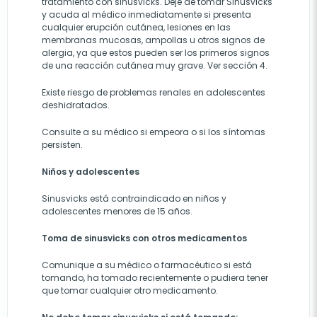
tratamiento con sinusvicks. Deje de tomar Sinusvicks
y acuda al médico inmediatamente si presenta
cualquier erupción cutánea, lesiones en las
membranas mucosas, ampollas u otros signos de
alergia, ya que estos pueden ser los primeros signos
de una reacción cutánea muy grave. Ver sección 4.
Existe riesgo de problemas renales en adolescentes
deshidratados.
Consulte a su médico si empeora o si los síntomas
persisten.
Niños y adolescentes
Sinusvicks está contraindicado en niños y
adolescentes menores de 15 años.
Toma de sinusvicks con otros medicamentos
Comunique a su médico o farmacéutico si está
tomando, ha tomado recientemente o pudiera tener
que tomar cualquier otro medicamento.