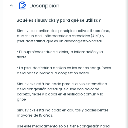
Descripción
expand_more
¿Qué es sinusvicks y para qué se utiliza?
Sinusvicks contiene los principios activos ibuprofeno,
que es un anti-inflamatorio no esteroideo (AINE), y
pseudoefedrina, que es un descongestivo nasal.
• El ibuprofeno reduce el dolor, la inflamación y la
fiebre.
• La pseudoefedrina actúan en los vasos sanguíneos
de la nariz aliviando la congestión nasal.
Sinusvicks está indicado para el alivio sintomático
de la congestión nasal que curse con dolor de
cabeza, fiebre y o dolor en el resfriado común y la
gripe.
Sinusvicks está indicado en adultos y adolescentes
mayores de 15 años.
Use este medicamento solo si tiene congestión nasal