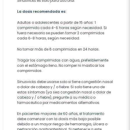
Sinusvicks es solo para uso oral.
La dosis recomendada es:
Adultos o adolescentes a partir de 15 años: 1
comprimido cada 4-6 horas según necesidad. Si
fuera necesario se pueden tomar 2 comprimidos
cada 6-8 horas, según necesidad.
No tomar más de 6 comprimidos en 24 horas.
Tragar los comprimidos con agua, preferiblemente
con el estómago lleno. No romper ni masticar los
comprimidos.
Sinusvicks debe usarse solo si tiene congestión nasal
o dolor de cabeza y / o fiebre. Si solo tiene uno de
estos síntomas (ya sea congestión nasal o dolor de
cabeza y / o fiebre), pregunte a su médico o
farmacéutico por medicamentos alternativos.
En pacientes mayores de 60 años, el tratamiento
debe comenzar con la dosis más baja posible
debido a un mayor riesgo de hemorragia, úlcera o
perforación gastrointestinal. Si pertenece a este