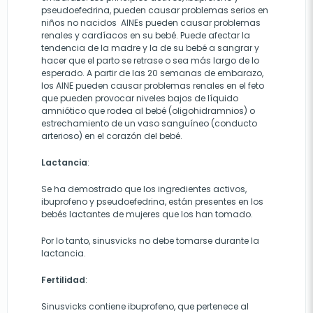
pseudoefedrina, pueden causar problemas serios en
niños no nacidos AINEs pueden causar problemas
renales y cardíacos en su bebé. Puede afectar la
tendencia de la madre y la de su bebé a sangrar y
hacer que el parto se retrase o sea más largo de lo
esperado. A partir de las 20 semanas de embarazo,
los AINE pueden causar problemas renales en el feto
que pueden provocar niveles bajos de líquido
amniótico que rodea al bebé (oligohidramnios) o
estrechamiento de un vaso sanguíneo (conducto
arterioso) en el corazón del bebé.
Lactancia
:
Se ha demostrado que los ingredientes activos,
ibuprofeno y pseudoefedrina, están presentes en los
bebés lactantes de mujeres que los han tomado.
Por lo tanto, sinusvicks no debe tomarse durante la
lactancia.
Fertilidad
:
Sinusvicks contiene ibuprofeno, que pertenece al