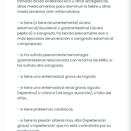
tomado ácido acetilsalicílico u otros analgésicos,
otros medicamentos para disminuir la fiebre u otros
medicamentos anti-inflamatorios,
- si tiene (o tiene recurrentemente) úlcera
estomacal/duodenal o gastrointestinal (úlcera
péptica) o sangrado, ha tenido previamente dos o
más episodios de ulceración o sangrado estomacal
comprobado.
- si ha sufrido previamente hemorragia
gastrointestinal relacionada con la toma de AINEs, si
ha sufrido otro sangrado,
- si tiene una enfermedad grave de hígado
- si tiene una enfermedad renal grave, aguda
(repentina) o crónica (de larga duración), o fallo del
riñón,
- si tiene problemas cardiacos,
- si tiene la presión arterial muy alta (hipertensión
grave) o hipertensión que no está controlada por su
medicación,