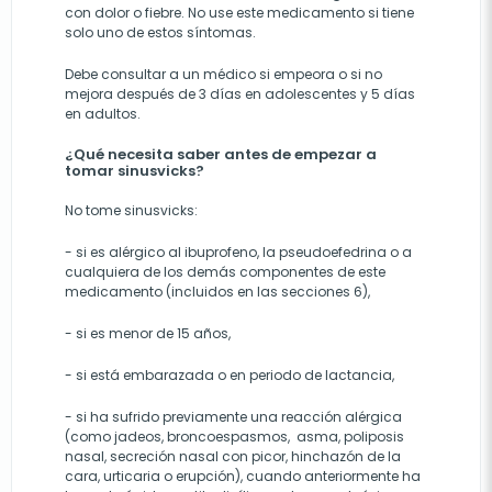
con dolor o fiebre. No use este medicamento si tiene
solo uno de estos síntomas.
Debe consultar a un médico si empeora o si no
mejora después de 3 días en adolescentes y 5 días
en adultos.
¿Qué necesita saber antes de empezar a
tomar sinusvicks?
No tome sinusvicks:
- si es alérgico al ibuprofeno, la pseudoefedrina o a
cualquiera de los demás componentes de este
medicamento (incluidos en las secciones 6),
- si es menor de 15 años,
- si está embarazada o en periodo de lactancia,
- si ha sufrido previamente una reacción alérgica
(como jadeos, broncoespasmos, asma, poliposis
nasal, secreción nasal con picor, hinchazón de la
cara, urticaria o erupción), cuando anteriormente ha