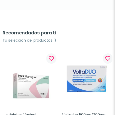
Recomendados para ti
Tu selección de productos ;)
favorite_border
favorite_border
Intibiotics Vaginal 
Voltaduo 500mg/200mg, 