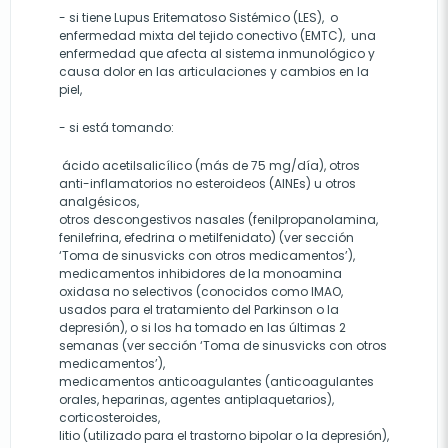
- si tiene Lupus Eritematoso Sistémico (LES), o
enfermedad mixta del tejido conectivo (EMTC), una
enfermedad que afecta al sistema inmunológico y
causa dolor en las articulaciones y cambios en la
piel,
- si está tomando:
ácido acetilsalicílico (más de 75 mg/día), otros
anti-inflamatorios no esteroideos (AINEs) u otros
analgésicos,
otros descongestivos nasales (fenilpropanolamina,
fenilefrina, efedrina o metilfenidato) (ver sección
‘Toma de sinusvicks con otros medicamentos’),
medicamentos inhibidores de la monoamina
oxidasa no selectivos (conocidos como IMAO,
usados para el tratamiento del Parkinson o la
depresión), o si los ha tomado en las últimas 2
semanas (ver sección ‘Toma de sinusvicks con otros
medicamentos’),
medicamentos anticoagulantes (anticoagulantes
orales, heparinas, agentes antiplaquetarios),
corticosteroides,
litio (utilizado para el trastorno bipolar o la depresión),