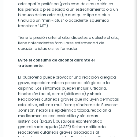
arteriopatía periférica (problema de circulación en
las piernas o pies debido a un estrechamiento o a un
bloqueo de las arterias), o cualquier tipo de ictus
(incluido un “mini-ictus” o accidente isquémico
transitorio “AIT”).
Tiene la presión arterial alta, diabetes o colesterol alto,
tiene antecedentes familiares enfermedad de
corazón o ictus o si es fumador.
Evite el consumo de alcohol durante el
tratamiento.
El ibuprofeno puede provocar una reacción alérgica
grave, especialmente en personas alérgicas a la
aspirina. Los síntomas pueden incluir: urticaria,
hinchazón facial, asma (sibilancia) y shock.
Reacciones cutáneas graves que incluyen dermatitis
exfoliativa, eritema multiforme, síndrome de Stevens-
Johnson, necrólisis epidérmica tóxica, reacción a
medicamentos con eosinofilia y síntomas
sistémicos (DRESS), pustulosis exantemática
generalizada aguda (AGEP).Se han notificado
reacciones cutáneas graves asociadas al