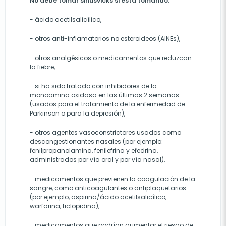
No debe tomar sinusvicks si está tomando:
- ácido acetilsalicílico,
- otros anti-inflamatorios no esteroideos (AINEs),
- otros analgésicos o medicamentos que reduzcan
la fiebre,
- si ha sido tratado con inhibidores de la
monoamina oxidasa en las últimas 2 semanas
(usados para el tratamiento de la enfermedad de
Parkinson o para la depresión),
- otros agentes vasoconstrictores usados como
descongestionantes nasales (por ejemplo:
fenilpropanolamina, fenilefrina y efedrina,
administrados por vía oral y por vía nasal),
- medicamentos que previenen la coagulación de la
sangre, como anticoagulantes o antiplaquetarios
(por ejemplo, aspirina/ácido acetilsalicílico,
warfarina, ticlopidina),
- medicamentos que podrían aumentar el riesgo de