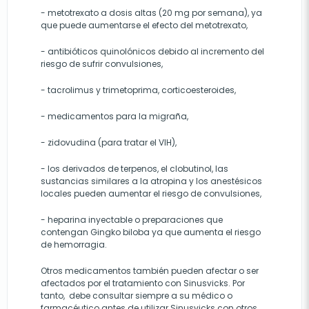
- metotrexato a dosis altas (20 mg por semana), ya
que puede aumentarse el efecto del metotrexato,
- antibióticos quinolónicos debido al incremento del
riesgo de sufrir convulsiones,
- tacrolimus y trimetoprima, corticoesteroides,
- medicamentos para la migraña,
- zidovudina (para tratar el VIH),
- los derivados de terpenos, el clobutinol, las
sustancias similares a la atropina y los anestésicos
locales pueden aumentar el riesgo de convulsiones,
- heparina inyectable o preparaciones que
contengan Gingko biloba ya que aumenta el riesgo
de hemorragia.
Otros medicamentos también pueden afectar o ser
afectados por el tratamiento con Sinusvicks. Por
tanto, debe consultar siempre a su médico o
farmacéutico antes de utilizar Sinusvicks con otros