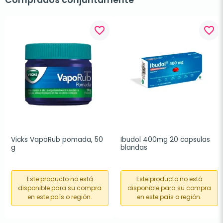
Comprados conjuntamente
favorite_border
favorite_border
Vicks VapoRub pomada, 50 
Ibudol 400mg 20 capsulas 
g
blandas
Este producto no está
Este producto no está
disponible para su compra
disponible para su compra
en este país o región.
en este país o región.