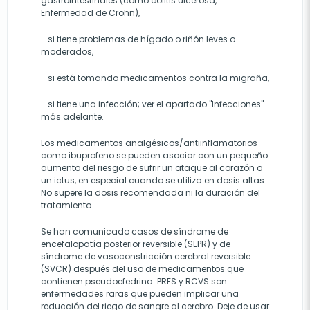
gastrointestinales (como colitis ulcerosa,
Enfermedad de Crohn),
- si tiene problemas de hígado o riñón leves o
moderados,
- si está tomando medicamentos contra la migraña,
- si tiene una infección; ver el apartado "Infecciones"
más adelante.
Los medicamentos analgésicos/antiinflamatorios
como ibuprofeno se pueden asociar con un pequeño
aumento del riesgo de sufrir un ataque al corazón o
un ictus, en especial cuando se utiliza en dosis altas.
No supere la dosis recomendada ni la duración del
tratamiento.
Se han comunicado casos de síndrome de
encefalopatía posterior reversible (SEPR) y de
síndrome de vasoconstricción cerebral reversible
(SVCR) después del uso de medicamentos que
contienen pseudoefedrina. PRES y RCVS son
enfermedades raras que pueden implicar una
reducción del riego de sangre al cerebro. Deje de usar