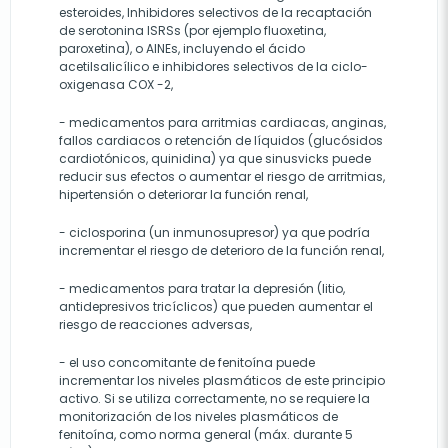
esteroides, Inhibidores selectivos de la recaptación
de serotonina ISRSs (por ejemplo fluoxetina,
paroxetina), o AINEs, incluyendo el ácido
acetilsalicílico e inhibidores selectivos de la ciclo-
oxigenasa COX -2,
- medicamentos para arritmias cardiacas, anginas,
fallos cardiacos o retención de líquidos (glucósidos
cardiotónicos, quinidina) ya que sinusvicks puede
reducir sus efectos o aumentar el riesgo de arritmias,
hipertensión o deteriorar la función renal,
- ciclosporina (un inmunosupresor) ya que podría
incrementar el riesgo de deterioro de la función renal,
- medicamentos para tratar la depresión (litio,
antidepresivos tricíclicos) que pueden aumentar el
riesgo de reacciones adversas,
- el uso concomitante de fenitoína puede
incrementar los niveles plasmáticos de este principio
activo. Si se utiliza correctamente, no se requiere la
monitorización de los niveles plasmáticos de
fenitoína, como norma general (máx. durante 5