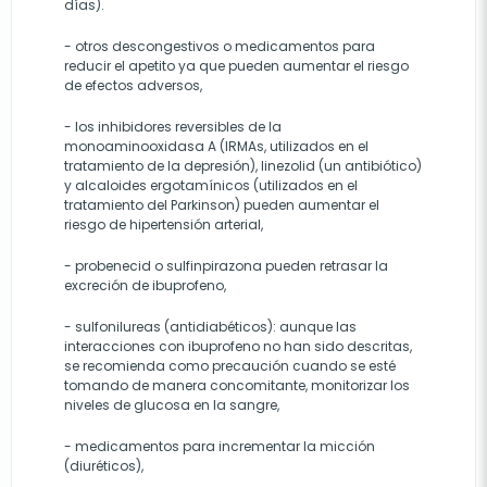
días).
- otros descongestivos o medicamentos para
reducir el apetito ya que pueden aumentar el riesgo
de efectos adversos,
- los inhibidores reversibles de la
monoaminooxidasa A (IRMAs, utilizados en el
tratamiento de la depresión), linezolid (un antibiótico)
y alcaloides ergotamínicos (utilizados en el
tratamiento del Parkinson) pueden aumentar el
riesgo de hipertensión arterial,
- probenecid o sulfinpirazona pueden retrasar la
excreción de ibuprofeno,
- sulfonilureas (antidiabéticos): aunque las
interacciones con ibuprofeno no han sido descritas,
se recomienda como precaución cuando se esté
tomando de manera concomitante, monitorizar los
niveles de glucosa en la sangre,
- medicamentos para incrementar la micción
(diuréticos),