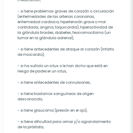
- si tiene problemas graves de corazón o circulación
(enfermedades de las arterias coronarias,
enfermedad cardiaca, hipertensión grave o mal
controlada, angina, taquicardia), hiperactividad de
la glándula tiroides, diabetes, feocromocitoma (un
tumor en la glándula adrenal),
- si tiene antecedentes de ataque al corazón (infarto
de miocardio),
- si ha sufrido un ictus o le han dicho que está en
riesgo de padecer un ictus,
- si tiene antecedentes de convulsiones,
- si tiene trastornos sanguíneos de origen
desconocido,
- si tiene glaucoma (presión en el ojo),
- si tiene dificultad para orinar y/o agrandamiento
de la próstata,