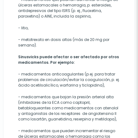
úlceras estomacales o hemorragia, p. esteroides,
antidepresivos del tipo ISRS (p. ej., fluoxetina,
paroxetina) o AINE, incluida la aspirina,
- litio,
- metotrexato en dosis altas (más de 20 mg por
semana).
Sinusvicks puede afectar o ser afectado por otros
medicamentos. Por ejemplo:
- medicamentos anticoagulantes (p.ej. para tratar
problemas de circulación/evitar la coagulación, p. ej.
ácido acetilsalicílico, warfarina y ticlopidina),
- medicamentos que bajan la presión arterial alta
(inhibidores de la ECA como captopril,
betabloqueantes como medicamentos con atenolol
y antagonistas de los receptores de angiotensina II
como losartán, guanetidina, reserpina y metildopa),
- medicamentos que pueden incrementar el riesgo
de úlceras estomacales o hemorragia como los