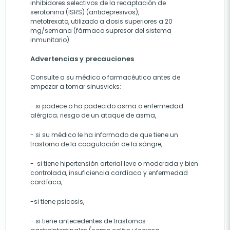
inhibidores selectivos de la recaptación de
serotonina (ISRS) (antidepresivos),
metotrexato, utilizado a dosis superiores a 20
mg/semana (fármaco supresor del sistema
inmunitario).
Advertencias y precauciones
Consulte a su médico o farmacéutico antes de
empezar a tomar sinusvicks:
- si padece o ha padecido asma o enfermedad
alérgica; riesgo de un ataque de asma,
- si su médico le ha informado de que tiene un
trastorno de la coagulación de la sángre,
- si tiene hipertensión arterial leve o moderada y bien
controlada, insuficiencia cardíaca y enfermedad
cardíaca,
-si tiene psicosis,
- si tiene antecedentes de trastornos