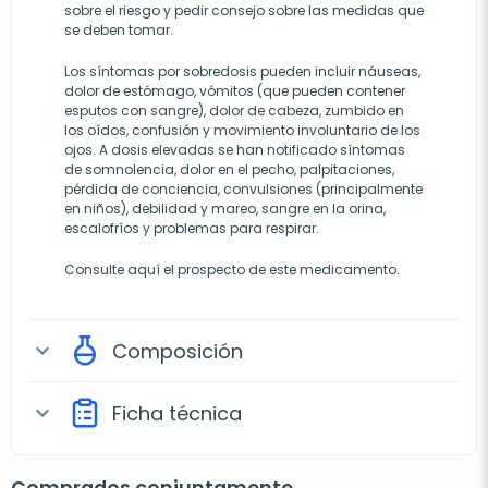
sobre el riesgo y pedir consejo sobre las medidas que
se deben tomar.
Los síntomas por sobredosis pueden incluir náuseas,
dolor de estómago, vómitos (que pueden contener
esputos con sangre), dolor de cabeza, zumbido en
los oídos, confusión y movimiento involuntario de los
ojos. A dosis elevadas se han notificado síntomas
de somnolencia, dolor en el pecho, palpitaciones,
pérdida de conciencia, convulsiones (principalmente
en niños), debilidad y mareo, sangre en la orina,
escalofríos y problemas para respirar.
Consulte
aquí
el prospecto de este medicamento.
Composición
expand_more
Ficha técnica
expand_more