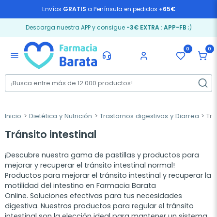
Envíos
GRATIS
a Península en pedidos
+65€
Descarga nuestra APP y consigue
-3€ EXTRA
:
APP-FB
;)
0
0
menu
Inicio
Dietética y Nutrición
Trastornos digestivos y Diarrea
Trán
Tránsito intestinal
¡Descubre nuestra gama de pastillas y productos para
mejorar y recuperar el tránsito intestinal normal!
Productos para mejorar el tránsito intestinal y recuperar la
motilidad del intestino en Farmacia Barata
Online. Soluciones efectivas para tus necesidades
digestiva. Nuestros productos para regular el tránsito
intestinal son la elección ideal para mantener un sistema