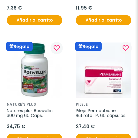
7,36 €
11,95 €
Añadir al carrito
Añadir al carrito
Regalo
Regalo
favorite_border
favorite_border
NATURE'S PLUS
PILEJE
Natures plus Boswellin 
Pileje Permeabiane 
300 mg 60 Caps.
Butirato LP, 60 cápsulas.
34,75 €
27,40 €