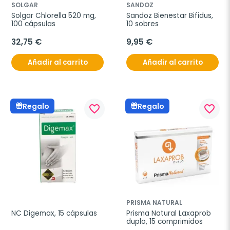
SOLGAR
SANDOZ
Solgar Chlorella 520 mg, 
Sandoz Bienestar Bifidus, 
100 cápsulas
10 sobres
32,75 €
9,95 €
Añadir al carrito
Añadir al carrito
Regalo
Regalo
favorite_border
favorite_border
PRISMA NATURAL
NC Digemax, 15 cápsulas
Prisma Natural Laxaprob 
duplo, 15 comprimidos