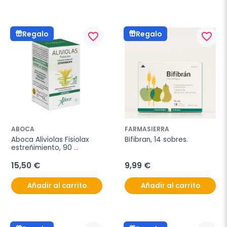
Regalo
Regalo
favorite_border
favorite_border
ABOCA
FARMASIERRA
Aboca Aliviolas Fisiolax 
Bifibran, 14 sobres.
estreñimiento, 90 
cápsulas
15,50 €
9,99 €
Añadir al carrito
Añadir al carrito