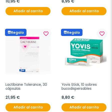
10,95 €
8,95 €
Añadir al carrito
Añadir al carrito
Regalo
Regalo
favorite_border
favorite_border
Lactibiane Tolerance, 30 
Yovis Stick, 10 sobres 
cápsulas
bucodispersables
21,95 €
8,80 €
Añadir al carrito
Añadir al carrito