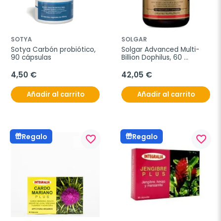
SOTYA
SOLGAR
Sotya Carbón probiótico, 
Solgar Advanced Multi- 
90 cápsulas
Billion Dophilus, 60 
Cápsulas Vegetales.
4,50 €
42,05 €
Añadir al carrito
Añadir al carrito
Regalo
Regalo
favorite_border
favorite_border