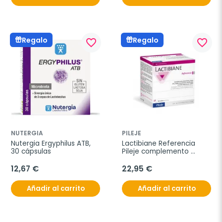
Regalo
Regalo
favorite_border
favorite_border
NUTERGIA
PILEJE
Nutergia Ergyphilus ATB, 
Lactibiane Referencia 
30 cápsulas
Pileje complemento 
probiótico, 30 sobres
12,67 €
22,95 €
Añadir al carrito
Añadir al carrito