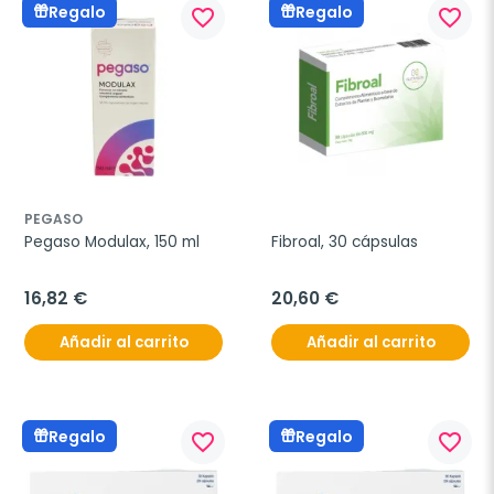
Regalo
Regalo
favorite_border
favorite_border
PEGASO
Pegaso Modulax, 150 ml
Fibroal, 30 cápsulas
16,82 €
20,60 €
Añadir al carrito
Añadir al carrito
Regalo
Regalo
favorite_border
favorite_border