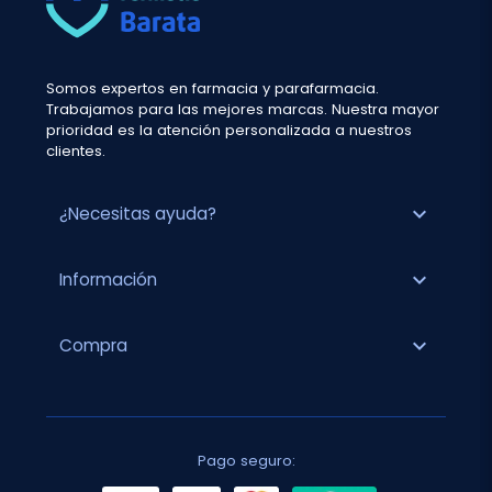
Somos expertos en farmacia y parafarmacia.
Trabajamos para las mejores marcas. Nuestra mayor
prioridad es la atención personalizada a nuestros
clientes.
expand_more
¿Necesitas ayuda?
expand_more
Información
expand_more
Compra
Pago seguro: