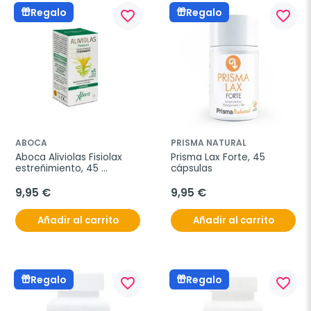
Regalo
Regalo
favorite_border
favorite_border
ABOCA
PRISMA NATURAL
Aboca Aliviolas Fisiolax 
Prisma Lax Forte, 45 
estreñimiento, 45 
cápsulas
comprimidos
9,95 €
9,95 €
Añadir al carrito
Añadir al carrito
Regalo
Regalo
favorite_border
favorite_border