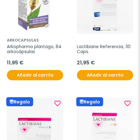
ARKOCAPSULAS
Arkopharma plantago, 84 
Lactibiane Referencia, 30 
arkocápsulas
Caps.
11,95 €
21,95 €
Añadir al carrito
Añadir al carrito
Regalo
Regalo
favorite_border
favorite_border