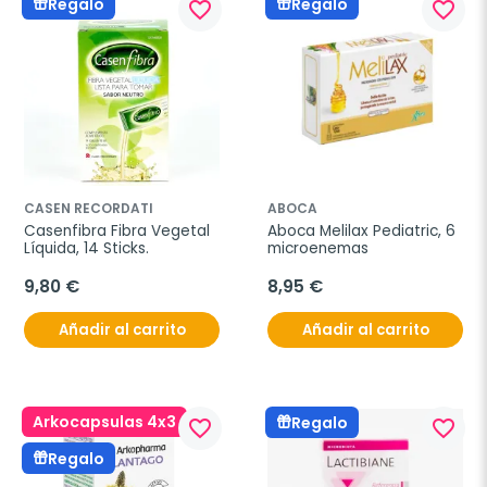
Regalo
Regalo
favorite_border
favorite_border
CASEN RECORDATI
ABOCA
Casenfibra Fibra Vegetal 
Aboca Melilax Pediatric, 6 
Líquida, 14 Sticks.
microenemas
9,80 €
8,95 €
Añadir al carrito
Añadir al carrito
Arkocapsulas 4x3
Regalo
favorite_border
favorite_border
Regalo