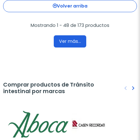
Volver arriba
Mostrando 1 - 48 de 173 productos
Ver más...
Comprar productos de Tránsito
keyboard_arrow_left
keyboard_arrow_right
intestinal por marcas
Anteri
Sig