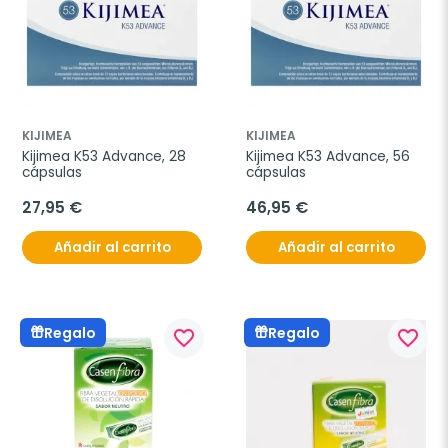
KIJIMEA
KIJIMEA
Kijimea K53 Advance, 28 
Kijimea K53 Advance, 56 
cápsulas
cápsulas
27,95 €
46,95 €
Añadir al carrito
Añadir al carrito
Regalo
Regalo
favorite_border
favorite_border