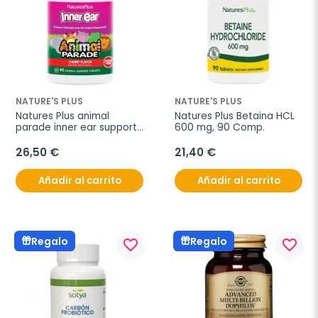
NATURE'S PLUS
NATURE'S PLUS
Natures Plus animal 
Natures Plus Betaina HCL 
parade inner ear support 
600 mg, 90 Comp.
90 comp.
26,50 €
21,40 €
Añadir al carrito
Añadir al carrito
Regalo
Regalo
favorite_border
favorite_border