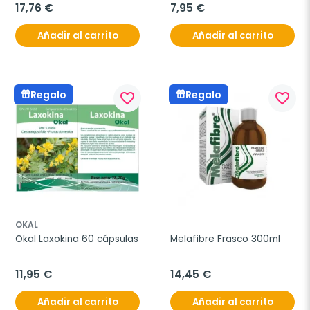
17,76 €
7,95 €
Añadir al carrito
Añadir al carrito
Regalo
Regalo
favorite_border
favorite_border
OKAL
Okal Laxokina 60 cápsulas
Melafibre Frasco 300ml
11,95 €
14,45 €
Añadir al carrito
Añadir al carrito