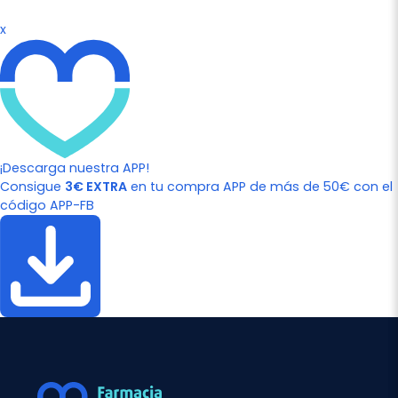
x
¡Descarga nuestra APP!
Consigue
3€ EXTRA
en tu compra APP de más de 50€ con el
código APP-FB