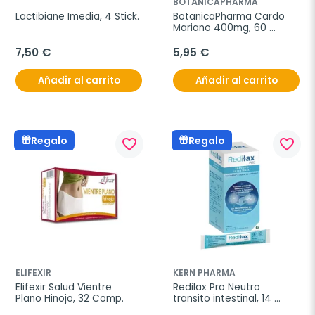
BOTÁNICAPHARMA
Lactibiane Imedia, 4 Stick.
BotanicaPharma Cardo 
Mariano 400mg, 60 
comprimidos.
7,50 €
5,95 €
Añadir al carrito
Añadir al carrito
Regalo
Regalo
favorite_border
favorite_border
ELIFEXIR
KERN PHARMA
Elifexir Salud Vientre 
Redilax Pro Neutro 
Plano Hinojo, 32 Comp.
transito intestinal, 14 
sticks