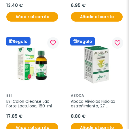
13,40 €
6,95 €
Añadir al carrito
Añadir al carrito
Regalo
Regalo
favorite_border
favorite_border
ESI
ABOCA
ESI Colon Cleanse Lax 
Aboca Aliviolas Fisiolax 
Forte Lactulosa, 180  ml
estreñimiento, 27 
comprimidos
17,85 €
8,80 €
Añadir al carrito
Añadir al carrito