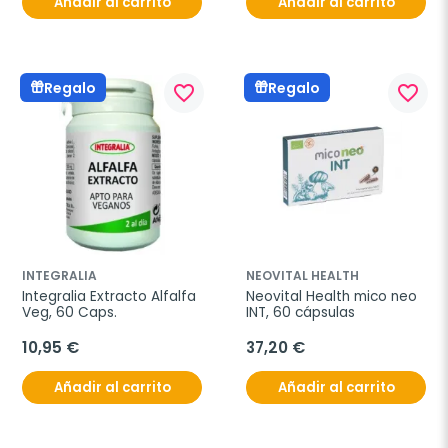
Añadir al carrito
Añadir al carrito
Regalo
Regalo
favorite_border
favorite_border
INTEGRALIA
NEOVITAL HEALTH
Integralia Extracto Alfalfa 
Neovital Health mico neo 
Veg, 60 Caps.
INT, 60 cápsulas
10,95 €
37,20 €
Añadir al carrito
Añadir al carrito