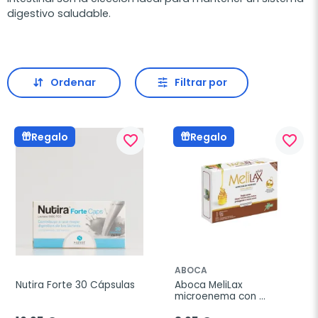
digestivo saludable.
Ordenar
Filtrar por
Regalo
Regalo
favorite_border
favorite_border
ABOCA
Nutira Forte 30 Cápsulas
Aboca MeliLax 
microenema con 
promelaxin, 6 unidades