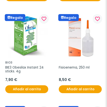
Regalo
Regalo
favorite_border
favorite_border
BIO3
BIE3 Obesilax Instant 24 
Fisioenema, 250 ml
sticks. 4g
7,90 €
8,50 €
Añadir al carrito
Añadir al carrito