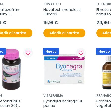
AL
NOVATECH
EL NATUR
al azafran 
Novatech menoless 
El natura
ium + 
30caps
naturso
tonina 30caps
60cáps
6 €
16,91 €
24,96
adir al carrito
Añadir al carrito
Añad
vo
Nuevo
Nuevo
favorite_border
favorite_border
OS
VITALFARMA
PRANAR
emina plus 
Byonagra ecologic 30 
Pranarô
ulan 30) 
perlas
vegetal
rlas