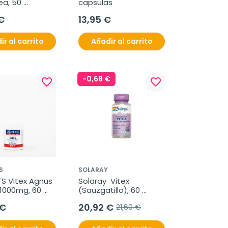
a, 50 
capsulas
s
€
13,95 €
ir al carrito
Añadir al carrito
-0,68 €
favorite_border
favorite_border
S
SOLARAY
S Vitex Agnus 
Solaray  Vitex 
1000mg, 60 
(Sauzgatillo), 60 
idos.
cápsulas veganas
 €
20,92 €
21,60 €