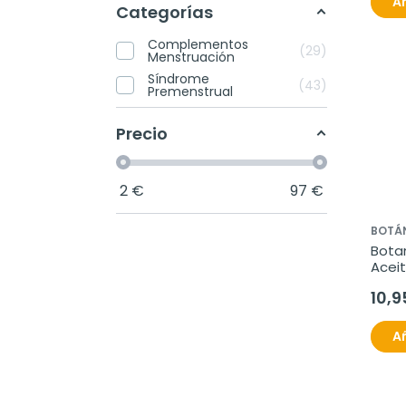
Añ
Categorías
Complementos
29
Menstruación
Síndrome
43
Premenstrual
Precio
2
€
97
€
BOTÁ
Bota
Aceit
30 pe
10,9
Añ