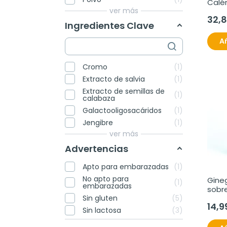
Calé
ver más
Extra
32,
Ingredientes Clave
Añ
Cromo
1
Extracto de salvia
1
Extracto de semillas de
1
calabaza
Galactooligosacáridos
1
Jengibre
1
ver más
Advertencias
Apto para embarazadas
1
No apto para
Gineg
1
embarazadas
sobre
Sin gluten
5
14,9
Sin lactosa
3