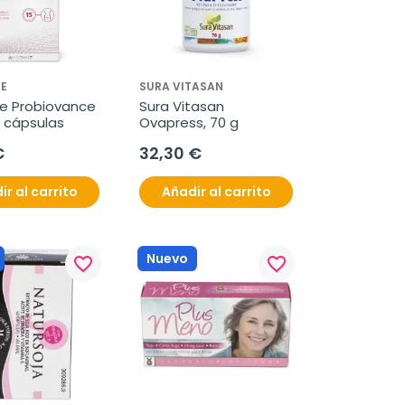
E
SURA VITASAN
e Probiovance 
Sura Vitasan 
4 cápsulas
Ovapress, 70 g
€
32,30 €
ir al carrito
Añadir al carrito
Nuevo
favorite_border
favorite_border