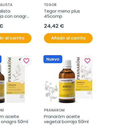
ALISTA
TEGOR
lista 
Tegor meno plus 
ja con onagra 
45comp
 €
24,42 €
ir al carrito
Añadir al carrito
Nuevo
favorite_border
favorite_border
OM
PRANAROM
m aceite 
Pranarôm aceite 
 onagra 50ml
vegetal borraja 50ml