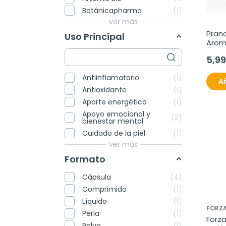
Botánicapharma
1
ver más
Pran
Uso Principal
Arom
Biene
5,99
30 c
Antiinflamatorio
1
Añ
Antioxidante
1
Aporte energético
1
Apoyo emocional y
2
bienestar mental
Cuidado de la piel
1
ver más
Formato
Cápsula
4
Comprimido
1
Líquido
1
FORZA
Perla
1
Forza
Polvo
1