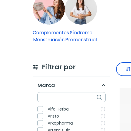
Complementos
Síndrome
Menstruación
Premenstrual
Filtrar por
Marca
Alfa Herbal
1
Aristo
1
Arkopharma
1
Artemis Bio
1