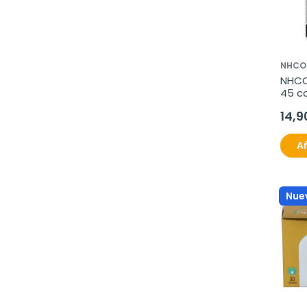
NHCO
NHCO
45 c
14,9
Añ
Nue