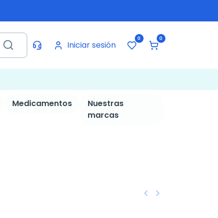
0
0
Iniciar sesión
Medicamentos
Nuestras
marcas
keyboard_arrow_left
keyboard_arrow_right
Anterior
Siguiente