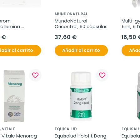
MUNDONATURAL
arom 
MundoNatural 
Multi-gy
afemina 
Oricontrol, 60 cápsulas
5ml, 5 
star Femenino, 
 €
37,60 €
16,50 
ápsulas
adir al carrito
Añadir al carrito
Añad
favorite_border
favorite_border
 VITALE
EQUISALUD
EQUISAL
 Vitale Menoreg 
Equisalud Holofit Dong 
Equisalu