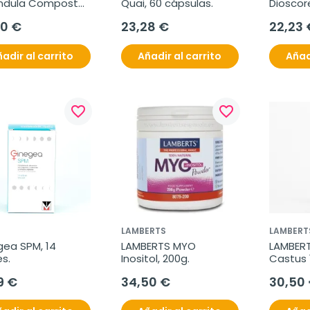
ndula Composta 
Quai, 60 cápsulas.
Dioscore
cto, 50 ml
cápsula
80 €
23,28 €
22,23 
adir al carrito
Añadir al carrito
Añad
favorite_border
favorite_border
LAMBERTS
LAMBERT
ea SPM, 14 
LAMBERTS MYO 
LAMBERT
s.
Inositol, 200g.
Castus 
comprim
9 €
34,50 €
30,50