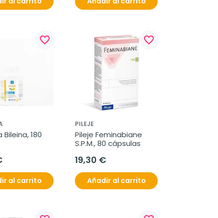
ir al carrito
Añadir al carrito
favorite_border
favorite_border
A
PILEJE
Bileina, 180 
Pileje Feminabiane 
S.P.M., 80 cápsulas
€
19,30 €
ir al carrito
Añadir al carrito