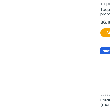
TEQUI
Tequi
prem
mela
36,1
Añ
Nue
DERB
Boraf
(mens
120pe