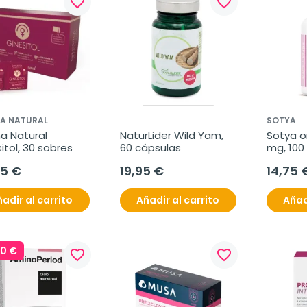
favorite_border
favorite_border
A NATURAL
SOTYA
a Natural 
NaturLider Wild Yam, 
Sotya o
itol, 30 sobres
60 cápsulas
mg, 100
95 €
19,95 €
14,75 
adir al carrito
Añadir al carrito
Añad
00 €
favorite_border
favorite_border