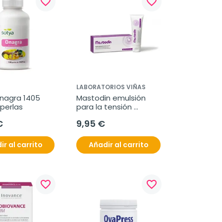
favorite_border
favorite_border
LABORATORIOS VIÑAS
nagra 1405 
Mastodin emulsión 
 perlas
para la tensión 
mamaria, 50 ml
€
9,95 €
ir al carrito
Añadir al carrito
favorite_border
favorite_border