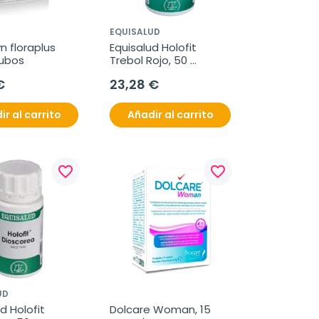
EQUISALUD
n floraplus 
Equisalud Holofit 
tubos
Trebol Rojo, 50 
cápsulas
€
23,28 €
ir al carrito
Añadir al carrito
favorite_border
favorite_border
UD
d Holofit 
Dolcare Woman, 15 