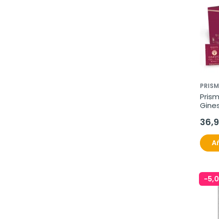
PRISM
Prism
Gines
36,
Añ
-5,