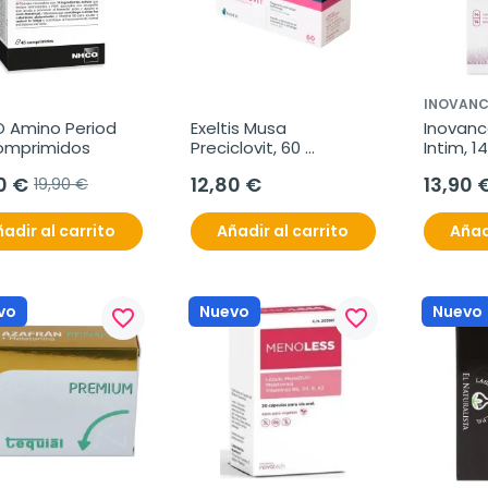
INOVANC
 Amino Period 
Exeltis Musa 
Inovanc
omprimidos
Preciclovit, 60 
Intim, 1
capsulas
0 €
12,80 €
13,90 
19,90 €
adir al carrito
Añadir al carrito
Añad
vo
Nuevo
Nuevo
favorite_border
favorite_border