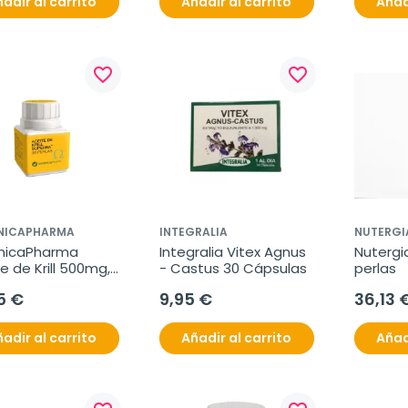
adir al carrito
Añadir al carrito
Añad
favorite_border
favorite_border
NICAPHARMA
INTEGRALIA
NUTERGI
nicaPharma 
Integralia Vitex Agnus 
Nutergia 
e de Krill 500mg, 
- Castus 30 Cápsulas
perlas
rlas.
5 €
9,95 €
36,13 
adir al carrito
Añadir al carrito
Añad