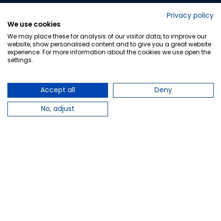
No lo decimos nosotros...
Privacy policy
We use cookies
¡Tu opinión es importante!
We may place these for analysis of our visitor data, to improve our
website, show personalised content and to give you a great website
experience. For more information about the cookies we use open the
settings.
Copyright © 2010-2026 Farmacia Barata S.L. Todos los
derechos reservados.
Accept all
Deny
No, adjust