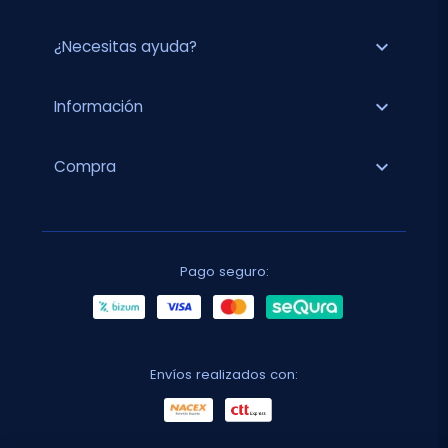
expand_more
¿Necesitas ayuda?
expand_more
Información
expand_more
Compra
Pago seguro:
Envíos realizados con: