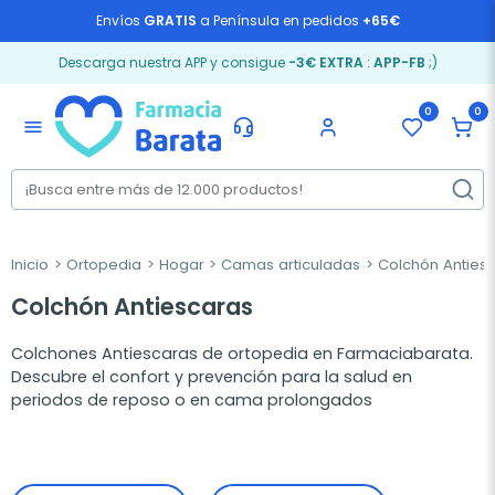
Envíos
GRATIS
a Península en pedidos
+65€
Descarga nuestra APP y consigue
-3€ EXTRA
:
APP-FB
;)
0
0
menu
Inicio
Ortopedia
Hogar
Camas articuladas
Colchón Anties
Colchón Antiescaras
Colchones Antiescaras de ortopedia en Farmaciabarata.
Descubre el confort y prevención para la salud en
periodos de reposo o en cama prolongados