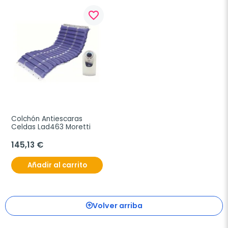
favorite_border
Colchón Antiescaras 
Celdas Lad463 Moretti
145,13 €
Añadir al carrito
Volver arriba