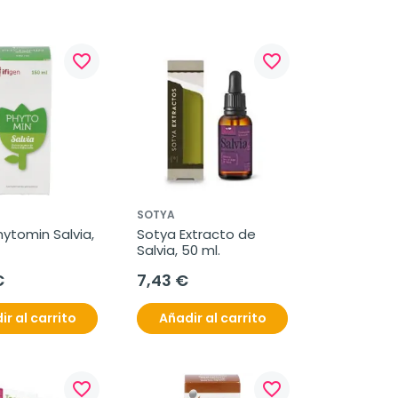
favorite_border
favorite_border
SOTYA
hytomin Salvia, 
Sotya Extracto de 
Salvia, 50 ml.
€
7,43 €
ir al carrito
Añadir al carrito
favorite_border
favorite_border