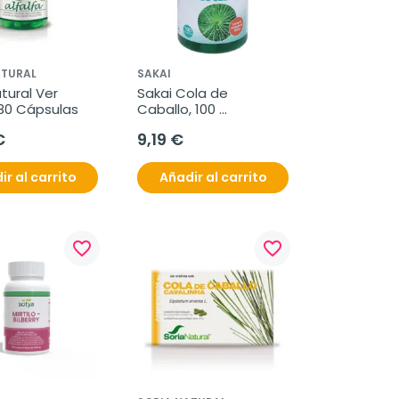
ATURAL
SAKAI
tural Ver 
Sakai Cola de 
 80 Cápsulas
Caballo, 100 
comprimidos de 500 
€
9,19 €
mg
ir al carrito
Añadir al carrito
favorite_border
favorite_border