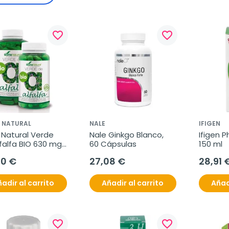
favorite_border
favorite_border
 NATURAL
NALE
IFIGEN
 Natural Verde 
Nale Ginkgo Blanco, 
Ifigen P
falfa BIO 630 mg, 
60 Cápsulas
150 ml
Cápsulas
80 €
27,08 €
28,91 
adir al carrito
Añadir al carrito
Añad
favorite_border
favorite_border