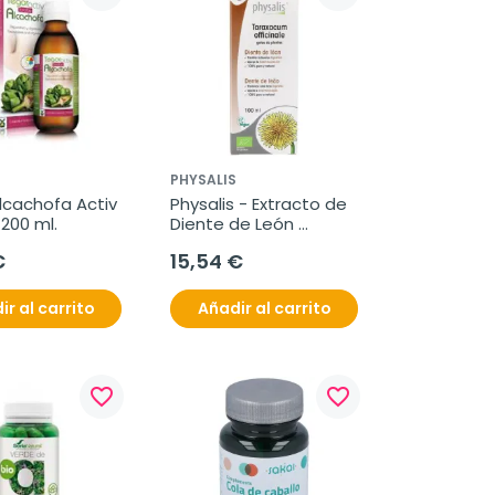
PHYSALIS
lcachofa Activ 
Physalis - Extracto de 
200 ml.
Diente de León 
(Taraxacum 
€
15,54 €
Officinale), 100 ml
ir al carrito
Añadir al carrito
favorite_border
favorite_border