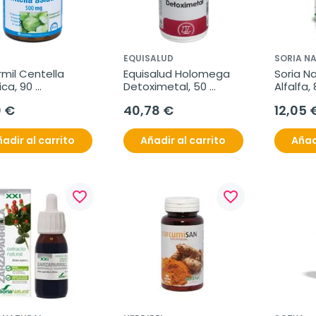
EQUISALUD
SORIA N
mil Centella 
Equisalud Holomega 
Soria Na
ica, 90 
Detoximetal, 50 
Alfalfa,
rimidos de 500 
cápsulas
0 €
40,78 €
12,05 
adir al carrito
Añadir al carrito
Añad
favorite_border
favorite_border