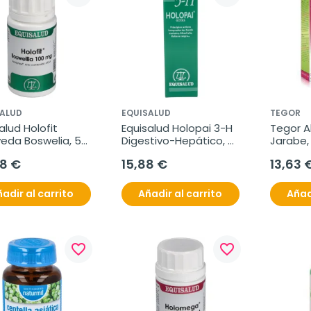
SALUD
EQUISALUD
TEGOR
alud Holofit 
Equisalud Holopai 3-H 
Tegor A
eda Boswelia, 50 
Digestivo-Hepático, 
Jarabe, 
ulas
31 ml
38 €
15,88 €
13,63 
adir al carrito
Añadir al carrito
Añad
favorite_border
favorite_border