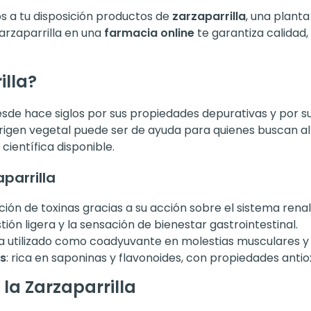
a tu disposición productos de
zarzaparrilla
, una planta
arzaparrilla en una
farmacia online
te garantiza calidad
illa?
de hace siglos por sus propiedades depurativas y por su u
igen vegetal puede ser de ayuda para quienes buscan al
 científica disponible.
aparrilla
ación de toxinas gracias a su acción sobre el sistema renal 
tión ligera y la sensación de bienestar gastrointestinal.
ha utilizado como coadyuvante en molestias musculares y a
os
: rica en saponinas y flavonoides, con propiedades antio
la Zarzaparrilla