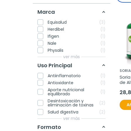
Marca
Equisalud
3
Herdibel
1
Ifigen
1
Nale
1
Physalis
1
ver más
Uso Principal
SORIA
Antiinflamatorio
1
Soria
de Al
Antioxidante
1
240 
Aporte nutricional
28,
1
equilibrado
Desintoxicación y
2
Añ
eliminación de toxinas
Salud digestiva
2
ver más
Formato