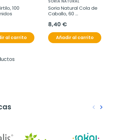
SORIA NATURAL
tilo, 100 
Soria Natural Cola de 
midos
Caballo, 60 
comprimidos de 600 
8,40 €
mg
ir al carrito
Añadir al carrito
ductos
cas
keyboard_arrow_left
keyboard_arrow_right
Anterior
Siguiente