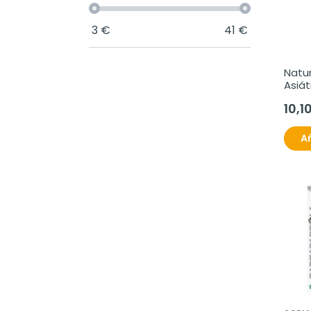
3
€
41
€
Natur
Asiát
comp
10,1
mg.
Añ