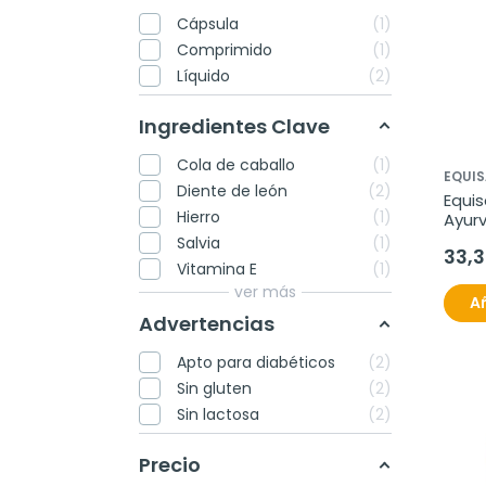
Cápsula
1
Comprimido
1
Líquido
2
Ingredientes Clave
Cola de caballo
1
EQUI
Diente de león
2
Equis
Hierro
1
Ayurv
Cáps
Salvia
1
33,
Vitamina E
1
ver más
Añ
Advertencias
Apto para diabéticos
2
Sin gluten
2
Sin lactosa
2
Precio