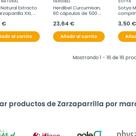
 NATURAL
HERDIBEL
SOTYA
 Natural Extracto 
Herdibel Curcumisan, 
Sotya Mir
zaparrilla XXI, 
60 cápsulas de 500 
compri
l
mg
0 €
23,64 €
3,50 €
adir al carrito
Añadir al carrito
Añad
Mostrando 1 - 16 de 16 pro
r productos de Zarzaparrilla por mar