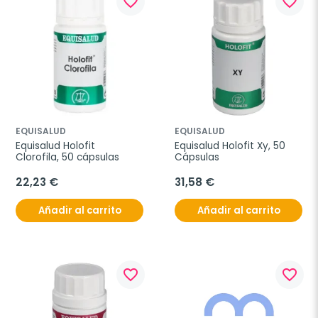
favorite_border
favorite_border
EQUISALUD
EQUISALUD
Equisalud Holofit 
Equisalud Holofit Xy, 50 
Clorofila, 50 cápsulas
Cápsulas
22,23 €
31,58 €
Añadir al carrito
Añadir al carrito
favorite_border
favorite_border