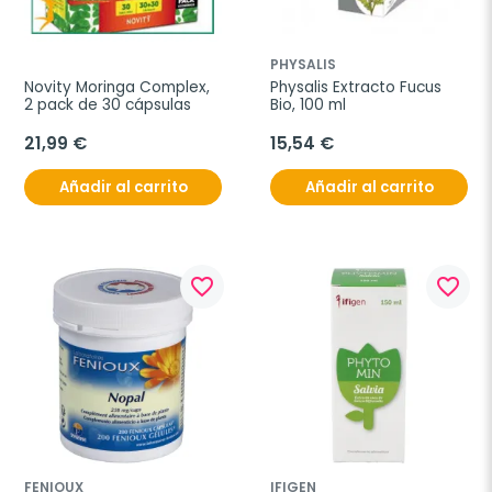
PHYSALIS
Novity Moringa Complex, 
Physalis Extracto Fucus 
2 pack de 30 cápsulas
Bio, 100 ml
21,99 €
15,54 €
Añadir al carrito
Añadir al carrito
favorite_border
favorite_border
FENIOUX
IFIGEN