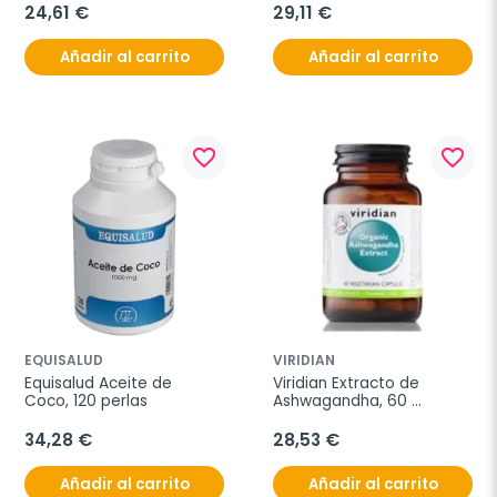
24,61 €
29,11 €
Añadir al carrito
Añadir al carrito
favorite_border
favorite_border
EQUISALUD
VIRIDIAN
Equisalud Aceite de 
Viridian Extracto de 
Coco, 120 perlas
Ashwagandha, 60 
Cápsulas Bio
34,28 €
28,53 €
Añadir al carrito
Añadir al carrito