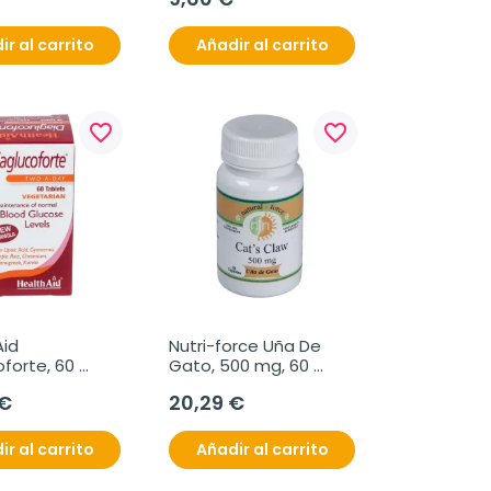
ir al carrito
Añadir al carrito
favorite_border
favorite_border
id 
Nutri-force Uña De 
forte, 60 
Gato, 500 mg, 60 
midos
Cápsulas.
 €
20,29 €
ir al carrito
Añadir al carrito