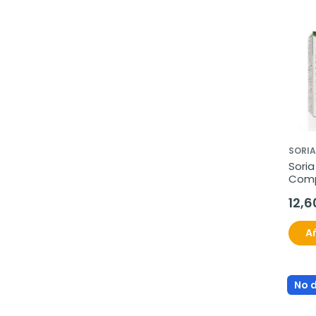
SORIA
Soria
Compo
Comp
12,6
Añ
No 