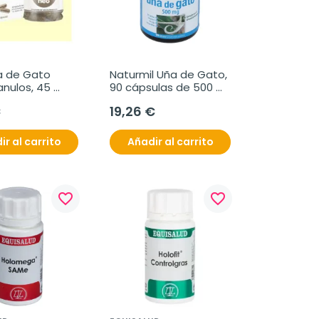
 de Gato 
Naturmil Uña de Gato, 
nulos, 45 
90 cápsulas de 500 
s.
mg
€
19,26 €
ir al carrito
Añadir al carrito
favorite_border
favorite_border