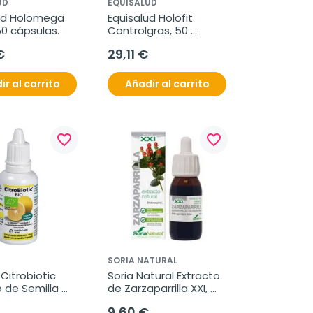
UD
EQUISALUD
ud Holomega 
Equisalud Holofit 
0 cápsulas.
Controlgras, 50 
cápsulas
€
29,11 €
ir al carrito
Añadir al carrito
favorite_border
favorite_border
SORIA NATURAL
Citrobiotic 
Soria Natural Extracto 
 de Semilla 
de Zarzaparrilla XXI, 
lo, 20 ml.
50 ml
9,60 €