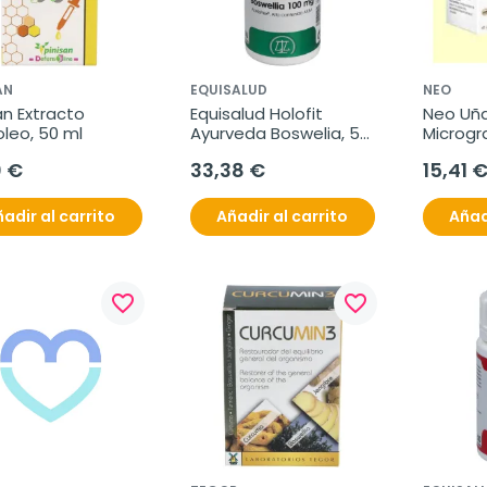
AN
EQUISALUD
NEO
an Extracto 
Equisalud Holofit 
Neo Uña
leo, 50 ml
Ayurveda Boswelia, 50 
Microgra
Cápsulas
cápsula
0 €
33,38 €
15,41 
adir al carrito
Añadir al carrito
Añad
favorite_border
favorite_border