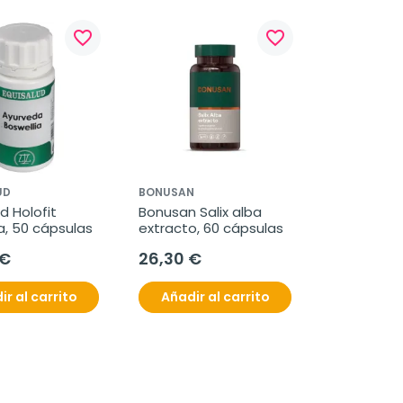
favorite_border
favorite_border
UD
BONUSAN
d Holofit 
Bonusan Salix alba 
a, 50 cápsulas
extracto, 60 cápsulas
 €
26,30 €
ir al carrito
Añadir al carrito