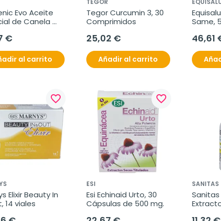
TEGOR
EQUISAL
nic Evo Aceite 
Tegor Curcumin 3, 30 
Equisal
ial de Canela 
Comprimidos
Same, 5
a, 30 ml
7 €
25,02 €
46,61 
adir al carrito
Añadir al carrito
Añad
favorite_border
favorite_border
YS
ESI
SANITAS
s Elixir Beauty In 
Esi Echinaid Urto, 30 
Sanitas 
, 14 viales
Cápsulas de 500 mg.
Extracto
de Pome
26 €
22,67 €
11,32 €