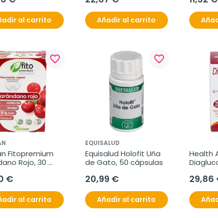
adir al carrito
Añadir al carrito
Añad
favorite_border
favorite_border
AN
EQUISALUD
an Fitopremium 
Equisalud Holofit Uña 
Health A
ano Rojo, 30 
de Gato, 50 cápsulas
Diagluco
las.
Compri
0 €
20,99 €
29,86
adir al carrito
Añadir al carrito
Añad