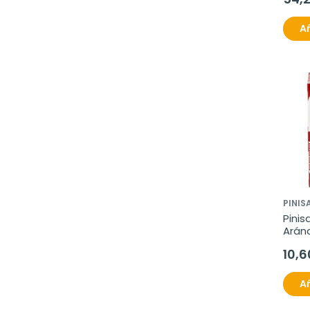
Añ
PINIS
Pinis
Aránd
cápsu
10,6
Añ