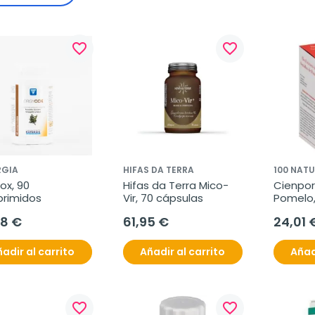
favorite_border
favorite_border
RGIA
HIFAS DA TERRA
100 NAT
ox, 90 
Hifas da Terra Mico-
Cienporc
rimidos
Vir, 70 cápsulas
Pomelo,
58 €
61,95 €
24,01 
adir al carrito
Añadir al carrito
Añad
favorite_border
favorite_border