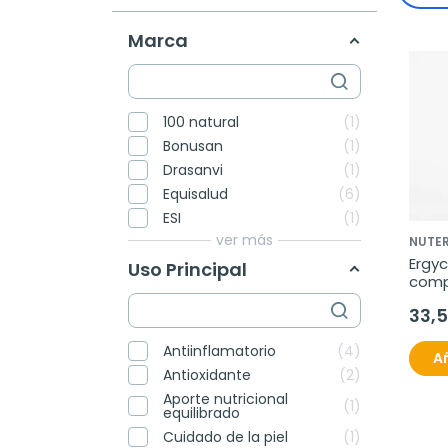
Marca
100 natural
1
Bonusan
1
Drasanvi
1
Equisalud
6
ESI
1
ver más
NUTE
Ergyc
Uso Principal
comp
33,
Antiinflamatorio
4
Añ
Antioxidante
2
Aporte nutricional
1
equilibrado
Cuidado de la piel
1