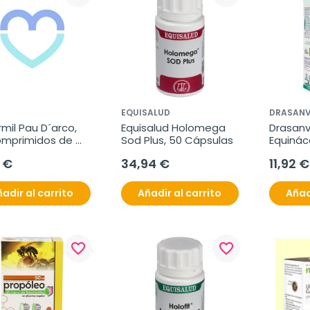
EQUISALUD
DRASANV
mil Pau D´arco, 
Equisalud Holomega 
Drasanvi
omprimidos de 
Sod Plus, 50 Cápsulas
Equinác
mg.
 €
34,94 €
11,92 €
adir al carrito
Añadir al carrito
Añad
favorite_border
favorite_border