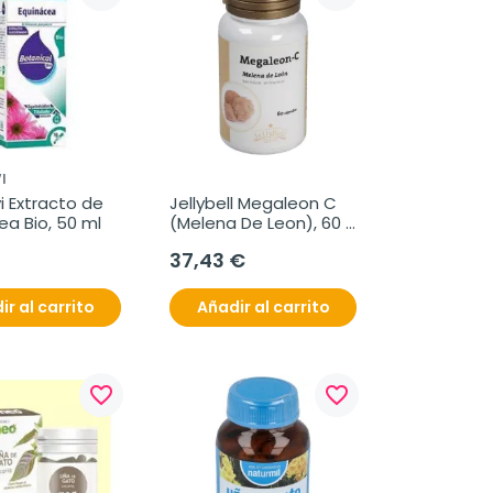
I
 Extracto de 
Jellybell Megaleon C 
ea Bio, 50 ml
(Melena De Leon), 60 
cápsulas
37,43 €
ir al carrito
Añadir al carrito
favorite_border
favorite_border