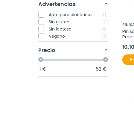
Advertencias
Apto para diabéticos
1
Sin gluten
7
PINIS
Sin lactosa
6
Pinis
Vegano
3
Propo
10,1
Precio
Añ
1
€
62
€