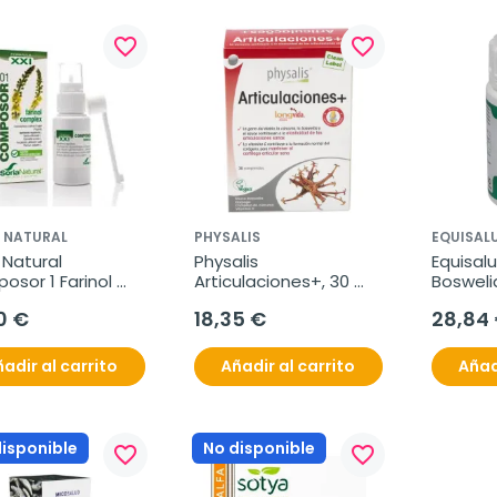
favorite_border
favorite_border
 NATURAL
PHYSALIS
EQUISAL
 Natural 
Physalis 
Equisalu
sor 1 Farinol 
Articulaciones+, 30 
Bosweli
lex, 50 cápsulas
Comprimidos
0 €
18,35 €
28,84
adir al carrito
Añadir al carrito
Añad
disponible
No disponible
favorite_border
favorite_border