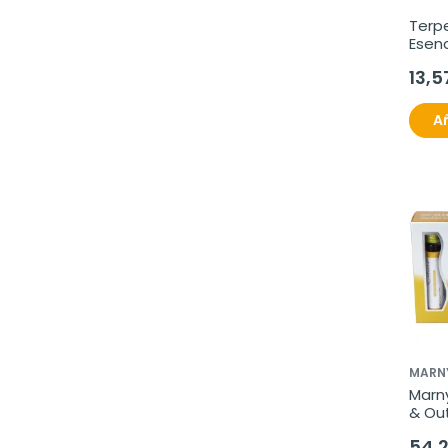
Terpe
Esenc
Cassi
13,5
Añ
MARN
Marny
& Out
54,