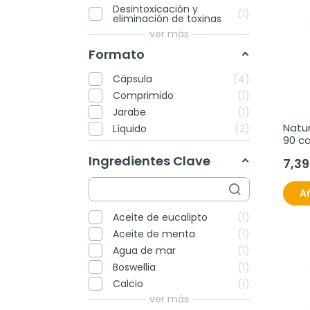
Desintoxicación y
1
eliminación de toxinas
ver más
Formato
Cápsula
4
Comprimido
1
Jarabe
1
Natur
Líquido
2
90 c
500 
Ingredientes Clave
7,39
Añ
Aceite de eucalipto
1
Aceite de menta
1
Agua de mar
1
Boswellia
1
Calcio
1
ver más