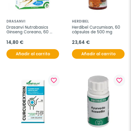
DRASANVI
HERDIBEL
Drasanvi Nutrabasics 
Herdibel Curcumisan, 60 
Ginseng Coreano, 60 
cápsulas de 500 mg
cápsulas
14,80 €
23,64 €
Añadir al carrito
Añadir al carrito
favorite_border
favorite_border