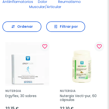
Antiinflamatorios
Dolor
Reumatismo
Muscular/Articular
Ordenar
Filtrar por
favorite_border
favorite_border
NUTERGIA
NUTERGIA
Ergyflex, 30 sobres
Nutergia Vecti-pur, 60 
cápsulas
33,15 €
22,10 €