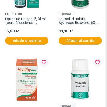
EQUISALUD
EQUISALUD
Equisalud Holopai 5, 31 ml 
Equisalud Holofit 
(para Afecciones 
Ayurveda Boswelia, 50 
Reumáticas)
Cápsulas
15,88 €
33,38 €
Añadir al carrito
Añadir al carrito
favorite_border
favorite_border
EQUISALUD