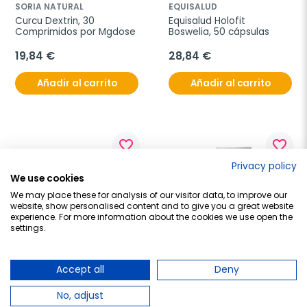
SORIA NATURAL
EQUISALUD
Curcu Dextrin, 30 
Equisalud Holofit 
Comprimidos por Mgdose
Boswelia, 50 cápsulas
19,84 €
28,84 €
Añadir al carrito
Añadir al carrito
favorite_border
favorite_border
Privacy policy
We use cookies
We may place these for analysis of our visitor data, to improve our
website, show personalised content and to give you a great website
experience. For more information about the cookies we use open the
settings.
Accept all
Deny
BONUSAN
FISIOCREM
Bonusan Salix alba 
Fisiocrem Gel Forte, 50 ml
extracto, 60 cápsulas
No, adjust