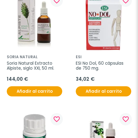
favorite_border
favorite_border
SORIA NATURAL
ESI
Soria Natural Extracto 
ESI No Dol, 60 cápsulas 
Alpiste, siglo XXI, 50 ml.
de 750 mg.
144,00 €
34,02 €
Añadir al carrito
Añadir al carrito
favorite_border
favorite_border