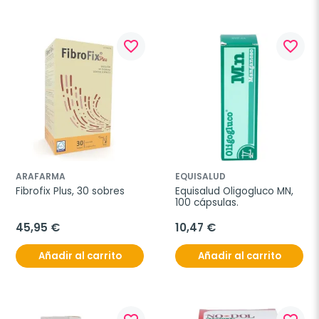
favorite_border
favorite_border
ARAFARMA
EQUISALUD
Fibrofix Plus, 30 sobres
Equisalud Oligogluco MN, 
100 cápsulas.
45,95 €
10,47 €
Añadir al carrito
Añadir al carrito