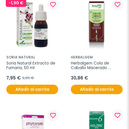
-1,90 €
favorite_border
favorite_border
SORIA NATURAL
HERBALGEM
Soria Natural Extracto de 
Herbalgem Cola de 
Fumaria, 50 ml
Caballo Macerado 
Glicerinado, 50 ml
7,95 €
30,86 €
9,85 €
Añadir al carrito
Añadir al carrito
favorite_border
favorite_border