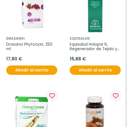
DRASANVI
EQUISALUD
Drasanvi Phytocyst, 250 
Equisalud Holopai 6, 
ml
Regenerador de Tejido y 
Antiinflamatorio, 31 ml.
17,80 €
15,88 €
Añadir al carrito
Añadir al carrito
favorite_border
favorite_border