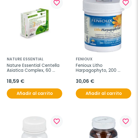
favorite_border
favorite_border
NATURE ESSENTIAL
FENIOUX
Nature Essential Centella 
Fenioux Litho 
Asiatica Complex, 60 
Harpagophyto, 200 
Comprimidos
cápsulas.
18,59 €
30,06 €
Añadir al carrito
Añadir al carrito
favorite_border
favorite_border