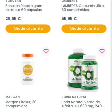
BONUSAN
LAMBERTS
Bonusan Ribes nigrum 
LAMBERTS Curcumin Ultra, 
extracto 60 cápsulas
60 comprimidos.
29,65 €
55,95 €
Añadir al carrito
Añadir al carrito
favorite_border
favorite_border
MARGAN
SORIA NATURAL
Margan Fitokur, 30 
Soria Natural Verde de 
comprimidos
Alfalfa BIO 630 mg, 240 
Cápsulas