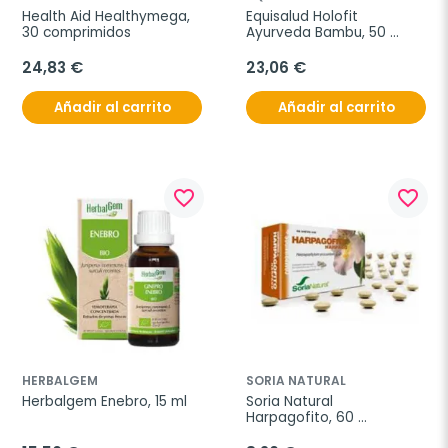
Health Aid Healthymega, 
Equisalud Holofit 
30 comprimidos
Ayurveda Bambu, 50 
cápsulas.
24,83 €
23,06 €
Añadir al carrito
Añadir al carrito
favorite_border
favorite_border
HERBALGEM
SORIA NATURAL
Herbalgem Enebro, 15 ml
Soria Natural 
Harpagofito, 60 
Comprimidos de 600 mg