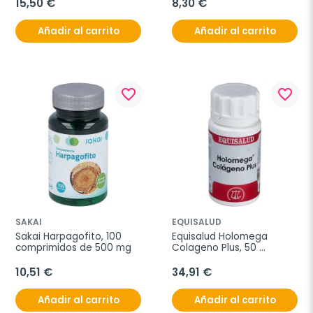
15,50 €
8,30 €
Añadir al carrito
Añadir al carrito
favorite_border
favorite_border
SAKAI
EQUISALUD
Sakai Harpagofito, 100 
Equisalud Holomega 
comprimidos de 500 mg
Colageno Plus, 50 
cápsulas
10,51 €
34,91 €
Añadir al carrito
Añadir al carrito