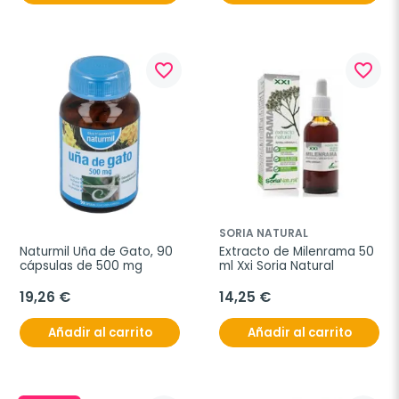
favorite_border
favorite_border
SORIA NATURAL
Naturmil Uña de Gato, 90 
Extracto de Milenrama 50 
cápsulas de 500 mg
ml Xxi Soria Natural
19,26 €
14,25 €
Añadir al carrito
Añadir al carrito