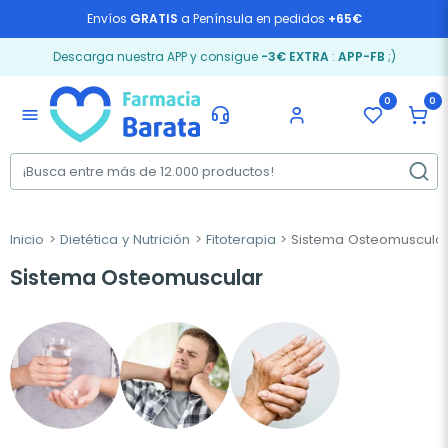
Envíos
GRATIS
a Península en pedidos
+65€
Descarga nuestra APP y consigue
-3€ EXTRA
:
APP-FB
;)
0
0
menu
Inicio
Dietética y Nutrición
Fitoterapia
Sistema Osteomuscula
Sistema Osteomuscular