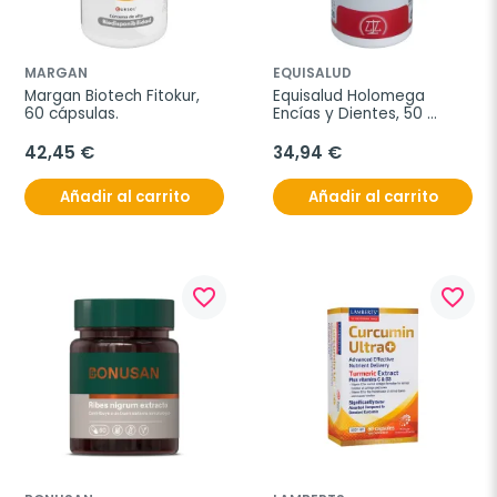
MARGAN
EQUISALUD
Margan Biotech Fitokur, 
Equisalud Holomega 
60 cápsulas.
Encías y Dientes, 50 
cápsulas
42,45 €
34,94 €
Añadir al carrito
Añadir al carrito
favorite_border
favorite_border