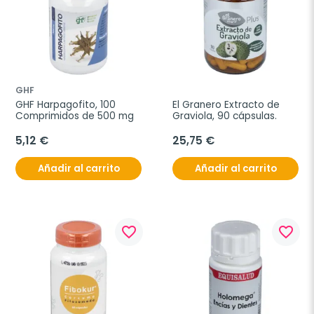
GHF
GHF Harpagofito, 100 
El Granero Extracto de 
Comprimidos de 500 mg
Graviola, 90 cápsulas.
5,12 €
25,75 €
Añadir al carrito
Añadir al carrito
favorite_border
favorite_border