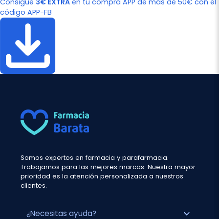
Consigue
3€ EXTRA
en tu compra APP de más de 50€ con el
código APP-FB
Somos expertos en farmacia y parafarmacia.
Trabajamos para las mejores marcas. Nuestra mayor
prioridad es la atención personalizada a nuestros
clientes.
expand_more
¿Necesitas ayuda?