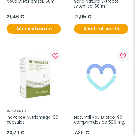
Nova Diet Homsol, 60ml.
Soria Natural Extracto 
Artemisa, 50 ml
21,46 €
12,95 €
Añadir al carrito
Añadir al carrito
favorite_border
favorite_border
INOVANCE
Inovance Nutriomega, 60 
Naturmil Pau D´arco, 90 
cápsulas
comprimidos de 500 mg.
23,70 €
7,39 €