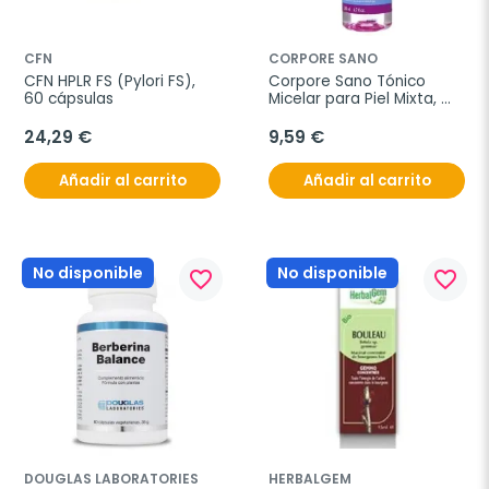
CFN
CORPORE SANO
CFN HPLR FS (Pylori FS), 
Corpore Sano Tónico 
60 cápsulas
Micelar para Piel Mixta, 
200 ml
24,29 €
9,59 €
Añadir al carrito
Añadir al carrito
No disponible
No disponible
favorite_border
favorite_border
DOUGLAS LABORATORIES
HERBALGEM