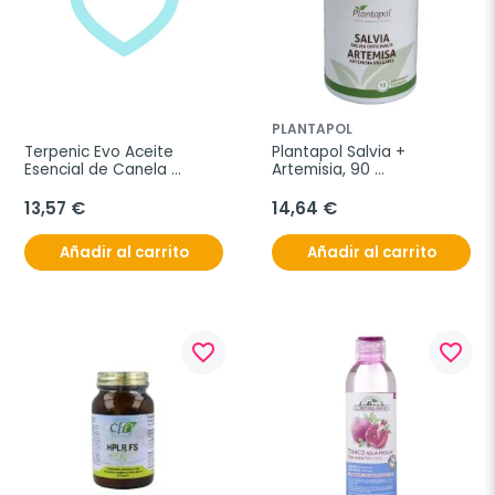
PLANTAPOL
Terpenic Evo Aceite 
Plantapol Salvia + 
Esencial de Canela 
Artemisia, 90 
Cassia, 30 ml
Comprimidos de 530 mg.
13,57 €
14,64 €
Añadir al carrito
Añadir al carrito
favorite_border
favorite_border