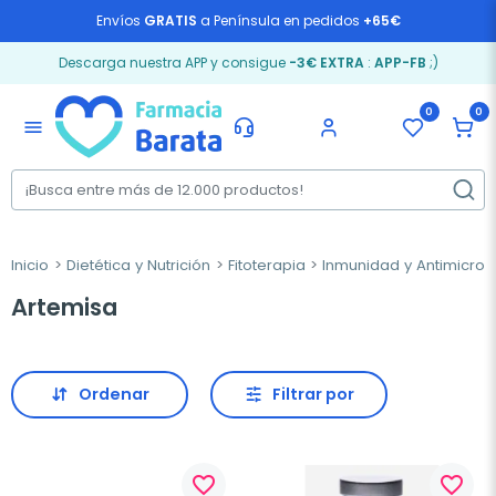
Envíos
GRATIS
a Península en pedidos
+65€
Descarga nuestra APP y consigue
-3€ EXTRA
:
APP-FB
;)
0
0
menu
Inicio
Dietética y Nutrición
Fitoterapia
Inmunidad y Antimicrob
Artemisa
Ordenar
Filtrar por
favorite_border
favorite_border