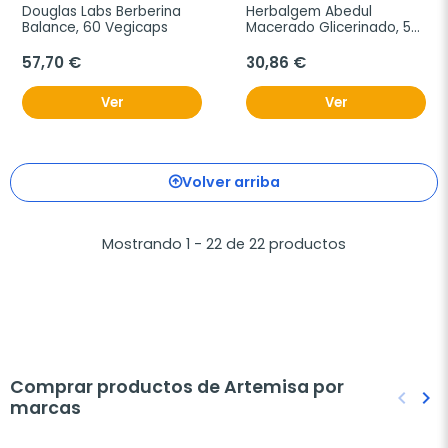
Douglas Labs Berberina 
Herbalgem Abedul 
Balance, 60 Vegicaps
Macerado Glicerinado, 50 
ml
57,70 €
30,86 €
Ver
Ver
Volver arriba
Mostrando 1 - 22 de 22 productos
Comprar productos de Artemisa por
keyboard_arrow_left
keyboard_arrow_right
marcas
Anteri
Sig