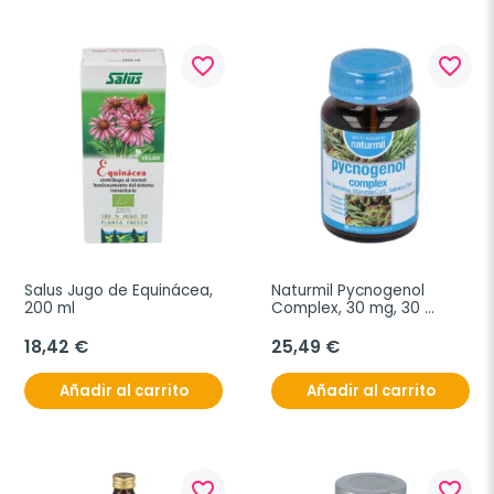
favorite_border
favorite_border
Salus Jugo de Equinácea, 
Naturmil Pycnogenol 
200 ml
Complex, 30 mg, 30 
cápsulas
18,42 €
25,49 €
Añadir al carrito
Añadir al carrito
favorite_border
favorite_border