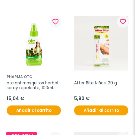
favorite_border
favorite_border
PHARMA OTC
otc antimosquitos herbal 
After Bite Niños, 20 g
spray repelente, 100ml.
15,04 €
5,90 €
Añadir al carrito
Añadir al carrito