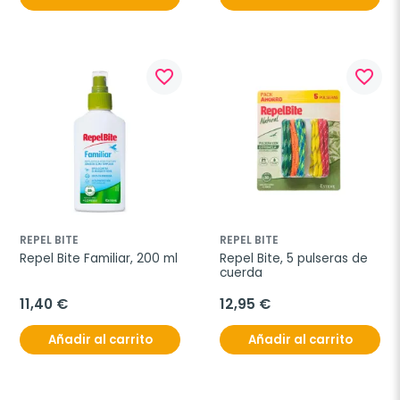
favorite_border
favorite_border
REPEL BITE
REPEL BITE
Repel Bite Familiar, 200 ml
Repel Bite, 5 pulseras de 
cuerda
11,40 €
12,95 €
Añadir al carrito
Añadir al carrito