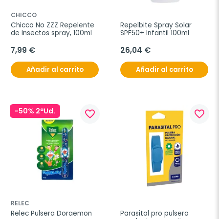
CHICCO
Chicco No ZZZ Repelente 
Repelbite Spray Solar 
de Insectos spray, 100ml
SPF50+ Infantil 100ml
7,99 €
26,04 €
Añadir al carrito
Añadir al carrito
-50% 2ªUd.
favorite_border
favorite_border
RELEC
Relec Pulsera Doraemon
Parasital pro pulsera 