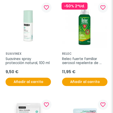
-50% 2ªUd.
favorite_border
favorite_border
SUAVINEX
RELEC
Suavinex spray 
Relec fuerte familiar 
protección natural, 100 ml
aerosol repelente de 
mosquitos, 125 ml
9,50 €
11,95 €
Añadir al carrito
Añadir al carrito
favorite_border
favorite_border