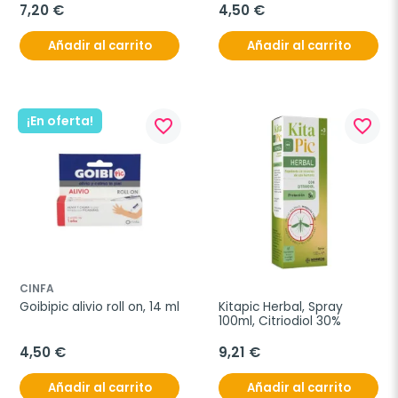
7,20 €
4,50 €
Añadir al carrito
Añadir al carrito
¡En oferta!
favorite_border
favorite_border
CINFA
Goibipic alivio roll on, 14 ml
Kitapic Herbal, Spray 
100ml, Citriodiol 30%
4,50 €
9,21 €
Añadir al carrito
Añadir al carrito