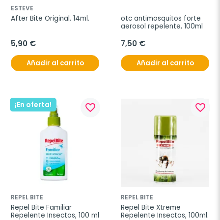
ESTEVE
After Bite Original, 14ml.
otc antimosquitos forte 
aerosol repelente, 100ml
5,90 €
7,50 €
Añadir al carrito
Añadir al carrito
¡En oferta!
favorite_border
favorite_border
REPEL BITE
REPEL BITE
Repel Bite Familiar 
Repel Bite Xtreme 
Repelente Insectos, 100 ml
Repelente Insectos, 100ml.