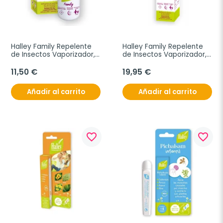
Halley Family Repelente 
Halley Family Repelente 
de Insectos Vaporizador, 
de Insectos Vaporizador, 
100 ml
200 ml
11,50 €
19,95 €
Añadir al carrito
Añadir al carrito
favorite_border
favorite_border