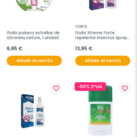
CINFA
Goibi pulsera estrellas de 
Goibi Xtreme Forte 
citronela nature, 1 unidad
repelente insectos spray, 
200 ml
6,95 €
13,95 €
Añadir al carrito
Añadir al carrito
-50% 2ªUd.
favorite_border
favorite_border