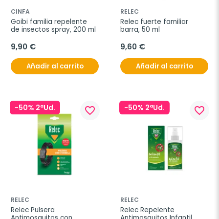
CINFA
RELEC
Goibi familia repelente 
Relec fuerte familiar 
de insectos spray, 200 ml
barra, 50 ml
9,90 €
9,60 €
Añadir al carrito
Añadir al carrito
-50% 2ªUd.
-50% 2ªUd.
favorite_border
favorite_border
RELEC
RELEC
Relec Pulsera 
Relec Repelente 
Antimosquitos con 
Antimosquitos Infantil 