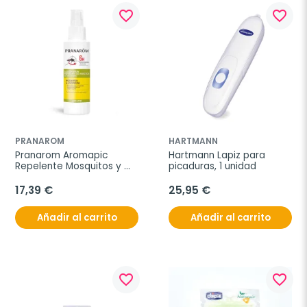
favorite_border
favorite_border
PRANAROM
HARTMANN
Pranarom Aromapic 
Hartmann Lapiz para 
Repelente Mosquitos y 
picaduras, 1 unidad
Garrapatas Spray, 75 ml
17,39 €
25,95 €
Añadir al carrito
Añadir al carrito
favorite_border
favorite_border