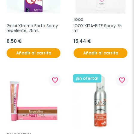
IOOX
Goibi Xtreme Forte Spray 
IOOX KITA-BITE Spray 75 
repelente, 75ml.
ml
8,50 €
15,44 €
Añadir al carrito
Añadir al carrito
¡En oferta!
favorite_border
favorite_border