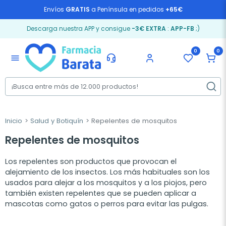
Envíos
GRATIS
a Península en pedidos
+65€
Descarga nuestra APP y consigue
-3€ EXTRA
:
APP-FB
;)
0
0
menu
Inicio
Salud y Botiquín
Repelentes de mosquitos
Repelentes de mosquitos
Los repelentes son productos que provocan el
alejamiento de los insectos. Los más habituales son los
usados para alejar a los mosquitos y a los piojos, pero
también existen repelentes que se pueden aplicar a
mascotas como gatos o perros para evitar las pulgas.