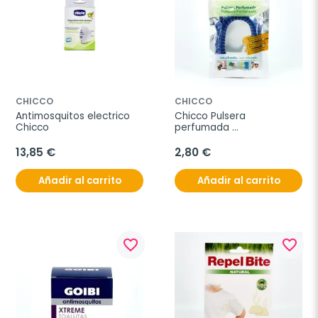
CHICCO
CHICCO
Antimosquitos electrico 
Chicco Pulsera 
Chicco
perfumada 
Antimosquitos, 1 unidad
13,85 €
2,80 €
Añadir al carrito
Añadir al carrito
favorite_border
favorite_border