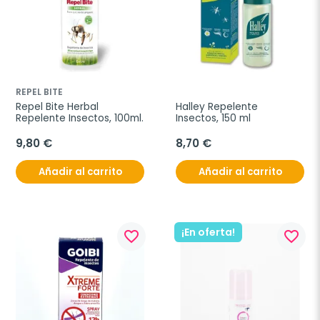
REPEL BITE
Repel Bite Herbal 
Halley Repelente 
Repelente Insectos, 100ml.
Insectos, 150 ml
9,80 €
8,70 €
Añadir al carrito
Añadir al carrito
¡En oferta!
favorite_border
favorite_border