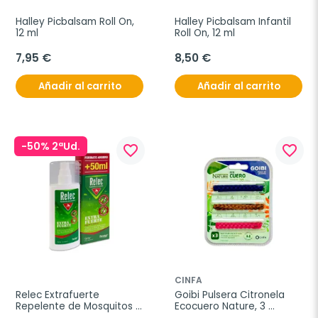
Halley Picbalsam Roll On, 
Halley Picbalsam Infantil 
12 ml
Roll On, 12 ml
7,95 €
8,50 €
Añadir al carrito
Añadir al carrito
-50% 2ªUd.
favorite_border
favorite_border
CINFA
Relec Extrafuerte 
Goibi Pulsera Citronela 
Repelente de Mosquitos 
Ecocuero Nature, 3 
Spray XL, 125 ml
unidades