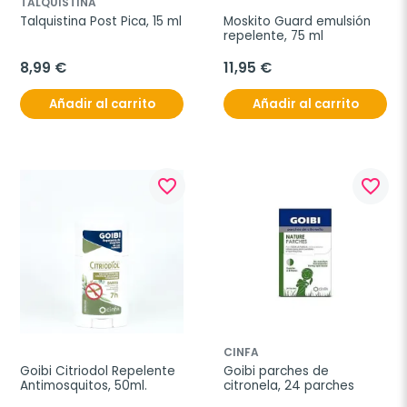
TALQUISTINA
Talquistina Post Pica, 15 ml
Moskito Guard emulsión 
repelente, 75 ml
8,99 €
11,95 €
Añadir al carrito
Añadir al carrito
favorite_border
favorite_border
CINFA
Goibi Citriodol Repelente 
Goibi parches de 
Antimosquitos, 50ml.
citronela, 24 parches