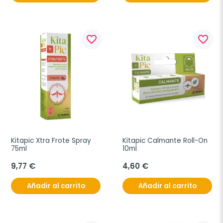
favorite_border
favorite_border
Kitapic Xtra Frote Spray 
Kitapic Calmante Roll-On 
75ml
10ml
9,77 €
4,60 €
Añadir al carrito
Añadir al carrito