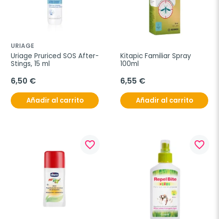
URIAGE
Uriage Pruriced SOS After-
Kitapic Familiar Spray 
Stings, 15 ml
100ml
6,50 €
6,55 €
Añadir al carrito
Añadir al carrito
favorite_border
favorite_border