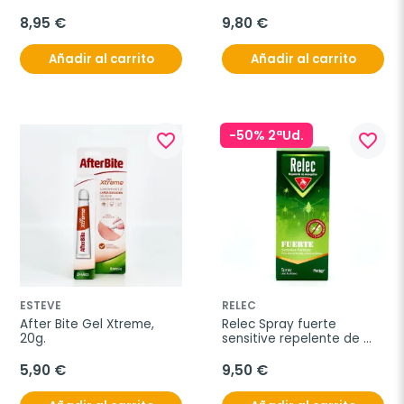
8,95 €
9,80 €
Añadir al carrito
Añadir al carrito
-50% 2ªUd.
favorite_border
favorite_border
ESTEVE
RELEC
After Bite Gel Xtreme, 
Relec Spray fuerte 
20g.
sensitive repelente de 
mosquitos, 75 ml
5,90 €
9,50 €