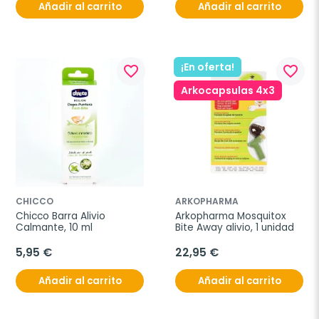
Añadir al carrito
Añadir al carrito
¡En oferta!
favorite_border
favorite_border
Arkocapsulas 4x3
CHICCO
ARKOPHARMA
Chicco Barra Alivio 
Arkopharma Mosquitox 
Calmante, 10 ml
Bite Away alivio, 1 unidad
5,95 €
22,95 €
Añadir al carrito
Añadir al carrito