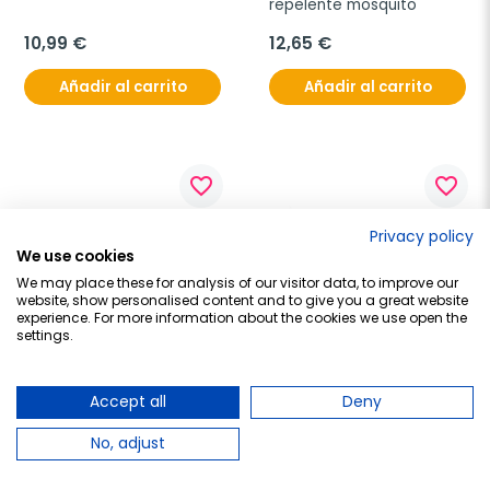
repelente mosquito
10,99 €
12,65 €
Añadir al carrito
Añadir al carrito
favorite_border
favorite_border
Privacy policy
We use cookies
We may place these for analysis of our visitor data, to improve our
website, show personalised content and to give you a great website
experience. For more information about the cookies we use open the
settings.
CHICCO
SUAVINEX
Accept all
Deny
Chicco Dispositivo Anti-
Suavinex Set Enjoy & Go 
Mosquitos Portátil
Citronella Roll-On, 50 ml + 
No, adjust
Roll-On Post Picaduras, 15 
ml
13,80 €
11,30 €