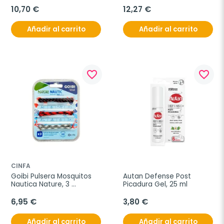
10,70 €
12,27 €
Añadir al carrito
Añadir al carrito
favorite_border
favorite_border
CINFA
Goibi Pulsera Mosquitos 
Autan Defense Post 
Nautica Nature, 3 
Picadura Gel, 25 ml
unidades
6,95 €
3,80 €
Añadir al carrito
Añadir al carrito