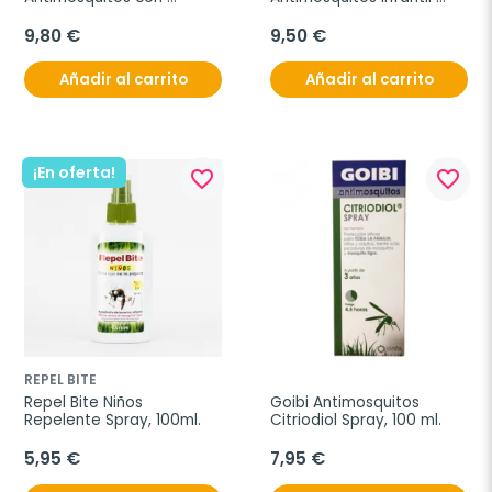
citronela negra, 1 unidad
Spray, 100ml.
9,80 €
9,50 €
Añadir al carrito
Añadir al carrito
¡En oferta!
favorite_border
favorite_border
REPEL BITE
Repel Bite Niños 
Goibi Antimosquitos 
Repelente Spray, 100ml.
Citriodiol Spray, 100 ml.
5,95 €
7,95 €