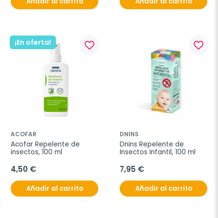
Añadir al carrito
Añadir al carrito
¡En oferta!
favorite_border
favorite_border
ACOFAR
DNINS
Acofar Repelente de 
Dnins Repelente de 
insectos, 100 ml
Insectos Infantil, 100 ml
4,50 €
7,95 €
Añadir al carrito
Añadir al carrito