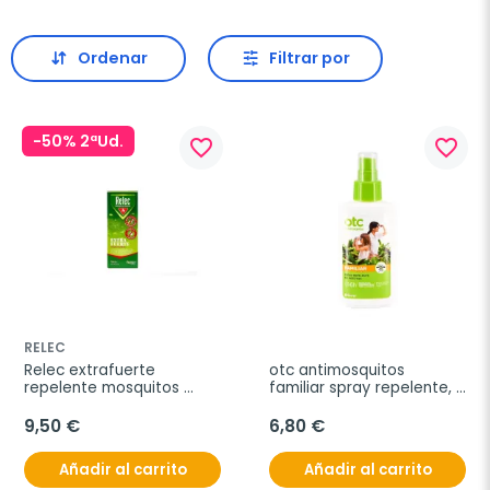
Ordenar
Filtrar por
-50% 2ªUd.
favorite_border
favorite_border
RELEC
Relec extrafuerte 
otc antimosquitos 
repelente mosquitos 
familiar spray repelente, 
spray, 75 ml
100ml
9,50 €
6,80 €
Añadir al carrito
Añadir al carrito