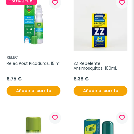
-50% 2ªUd.
favorite_border
favorite_border
RELEC
Relec Post Picaduras, 15 ml
ZZ Repelente 
Antimosquitos, 100ml.
6,75 €
8,38 €
Añadir al carrito
Añadir al carrito
favorite_border
favorite_border