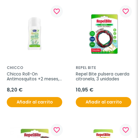
favorite_border
favorite_border
CHICCO
REPEL BITE
Chicco Roll-On 
Repel Bite pulsera cuerda 
Antimosquitos +2 meses, 
citronela, 3 unidades
60ml
8,20 €
10,95 €
Añadir al carrito
Añadir al carrito
favorite_border
favorite_border